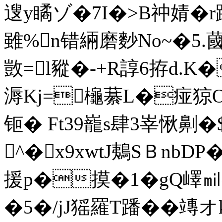
遚y瞲ゾ�7I�>B祌婧�r踴
雖%n错緉磨麨No~�5.
敳=l豵�-+R諄6拵d.K
溽Kj=櫷藄L�痖猄O
钷� Ft39巃s肆3峷愀劓�
^�x9xwtJ鴺SＢnbDP
援p�摸�1�gQ嶧㏕
�5�/jJ猺羅T蹯� �竱