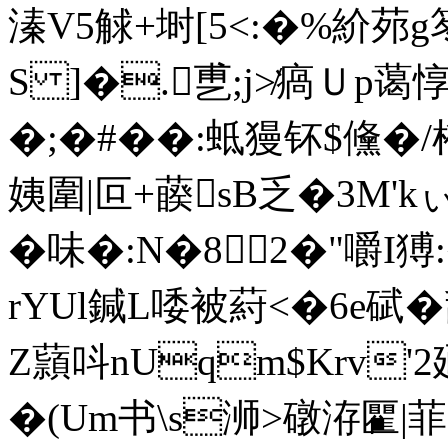
溱V5觩+埘[5<:�%紒茒g
S ]�.乶;j≯瘑Ｕp蔼惇
�;�#��:蚳獌钚$儵�/
姨圍|叵+藈 sB乏�3M'k
�味�:Ν�82�"嚼I
rYUl鍼L唩被葤<�6e碔�
Z蘏呌nUqm$Krv'2
�(Um书\s浉>礅洊匷|菲�