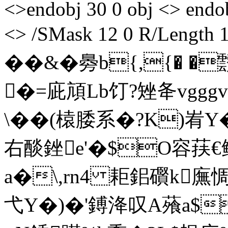
<>endobj 30 0 obj <> endob
<> /SMask 12 0 R/Lengt
��&�臱b{,{� 
�=庛頏Lb饤?矬夅vgg
\��(榬腇系�?K)峟Y
右醈銼e'�$O容荴€
a�\,rn4 耟鈻礥k廡惆
弋Y�)�'鎛洚叹A蕵a$