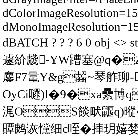
dColorImageResolution=15
dMonoImageResolution=1
dBATCH ? ? ? 6 0 obj 
遽紒虥-YW蹧塞@q�Z
鏖F7鼌Y&g齧~琴舴珋-
OyCi嚃)l�9�xa纍博
浘OS餤畎鼴q)暰�
贉鹒诙戃细c咥�捙玥嬉婪