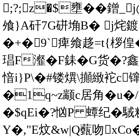
;?;z�$壅��鏳_
飧}A矸7G硑埆B� j烢鍍$
�+�9`痺飨趍=t{桚偟�
琩F瀣�F銇�G货�?
愔i}P\�#镂熼\攧緻袉c镩
�1q~z颛c居角�u�/
�$qEi�?忷P 蟫纪�駥糅
Y�,"E炆&w|Q薽吻xC