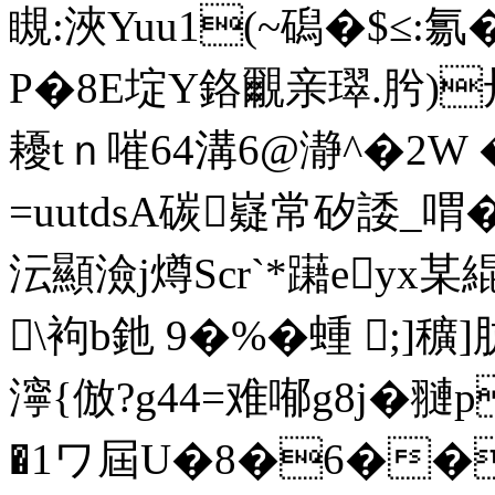
瞡:浹Yuu1(~磶�$≤:
P�8E埞Y鉻覼亲璻.肹)
耰tｎ嗺64溝6@瀞^�2
=uutdsA碳嶷常矽諉_喟�
沄顯澰j燇Scr`*躤eyx某
\袧b釶 9�%�蝩 ;]
濘{倣?g44=难喐g8j�
翴p
�1ワ屆U�8�6��