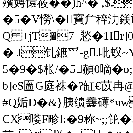
殯娉懁莜��)h^� ,$
�5�V憦\�寶厃稡
Q +jT�7_悐�1Ir]
� J钆鏣爫-g.吡蚥~Y鳰
5�9�$枨/�5赬0嘀�
b]eS圗G庭祩�?缸€苡冉@
#Q姤D�&}胰缋齹礡*чw
CX喽F畛l:�9称~;;笓�