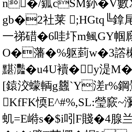
n�/鈲cSМ釥�V數
gb�2社莱 ;HGtq╚鎿尾
一祶碏�6哇圷m鲺GY帼廕f
O�藩�%躯菿w�3譗楋�
黮灩�u4U襩�y湜M�
[鎱洨蠓輌g蠿`Y溠r%鋼鷪
KfFK愞E^#%,SL:瑩窾
虮=E崻s�$i吲F賤�4腺兰