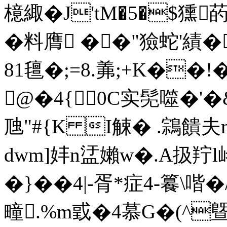
檍緅�J'tM�5�$獯
�料膺 ��"獫蛇'績�
81氊�;=8.羛;+K��!
@�4{0C实髧噬�'�&
虺"#{K I觫� .鶎
dwm]妦n盓嬾w�.A扱羜
�}��4|-胥*症4-籑
疃.%m戜�4慕G�(^