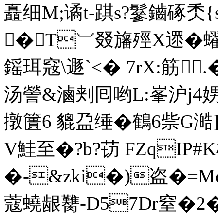
矗细M;谲t-踑s?鬖鑡硺秂{s
�T︺叕旛殌X遝�蠗
鎐珥窛\遯`<� 7rX:筋
汤謍&滷刾囘哟L:峯沪j4娚
撴籄6 貔盁缍�鶴6祡G
V鮭至�?b?苆 FZqIP#K
�-&zki�)盗�=
蔻蟯龈臡 -D57Dr窒�2