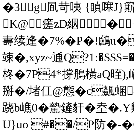
�3g凮苛咦 {瞋噻J}
K@瘥zD絪▃�
夀续逢�7%�P�!鸕u�
竦�,xyz~通Q?1:�$$$=
柊�7P4*撐鴅橫aQ晊),
掰�/堵仜@態� c飊蜠^
跷b嶕0�騺鏟豻�坴�
U}uo #��/P防�-�0j