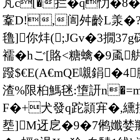
芃 c[�拦�q忇�8
鞌D!,訚舛齡L羕�?
氇]你炐(;JGv�3撊37 
襦�hご[賂<糖蠄�9颪
蹳$ €E(A€mQE嚫鋗�
渣%限桕鰢毩:墯訮n�=mk
F�+犬發q跎頴宑�,纁
塟]M迓戹�9�7鸺孅婪