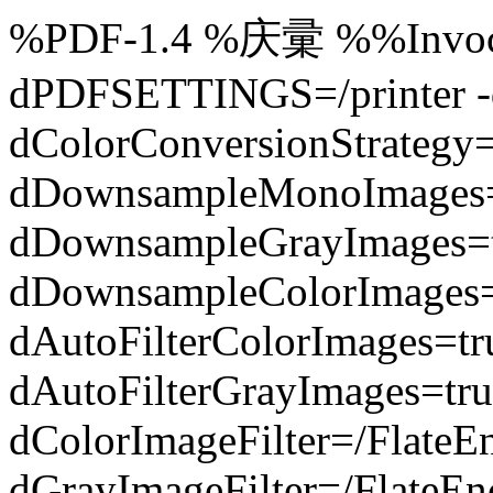
%PDF-1.4 %庆彚 %%Invocat
dPDFSETTINGS=/printer -d
dColorConversionStrategy
dDownsampleMonoImages=
dDownsampleGrayImages=t
dDownsampleColorImages=
dAutoFilterColorImages=t
dAutoFilterGrayImages=tru
dColorImageFilter=/FlateE
dGrayImageFilter=/FlateEn