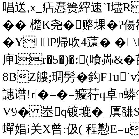
唱送,x_痁懬箦縡速`I壗
�� 檚K尧�赂堁�?
�Y P帰吹4薳� �
庘lr�5�)�:(喰芔&�
8
BZ艛;琱髣�鈎F1u`
譓谱!r|�=�=羻荇q卓n蟒9
V9� 峚q镀塶�_厧馦$R
蟬娼i关X曾:伋( 程懃E=u