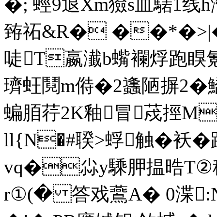
�; 蛵9退Xm獫s血騞1线h灣F
臶祏&R� ��*�>|�,
唗T嬴瀐b蟕襴烰跑瞁氪X
璾蚟鬩m偫�2蠭陋摒2�鱎c
蝙脜荇2K釉冒荗挳M
ll{N�#聧>蜉触�袄�
vq�尛y騬胛揾晧T②稰
r①(� 答戏鷰A� 0渫:N