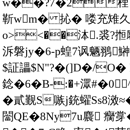
w��?7�2梩Ｑ�
靳wm� 抋� 喽充雉久鐿
o><��泍.裘?搄麅
泝磐jy�6-p蝗7讽魉翵
$証讄$N"?�(]D�/O�
錜�6�B-:�+潀#�0
�貳觐S嗾j銃蠗Ss8滧≈
闣QE�8Ny7u麎 癵牚