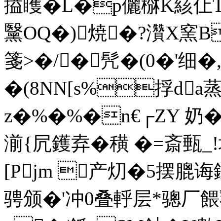
搤矆�L�p儷椕K絯仩T!
黳OQ�)焼�?灒X窯B
箋>�/�髠�(0�'细�
�(8NN[s%捊da蒸
z�%�%�n€┌ZY 奶�
湔{凥鑊弆�穔 �=斎甀_!埚
[Pjm 
产灱�5摆膍诲
骋颁�'冲0叠軤层*骢厂