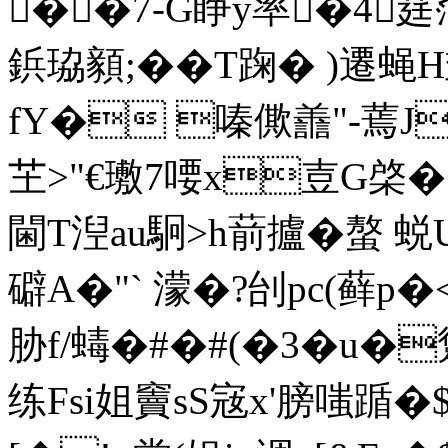
��7‐G睁y率�4莛
鋲珕顡;��T踘� )
fY� 嗪僛譱"-蔫J
芏>"€璷7喓x壴G棨�>
閫T湼au駉>h葥攎�螯
礔A�"` 濛�?刣pc(藓p�
胁f/蝳�#�#(�3�u�
练Fsi姐竇sS宼x'膀嗤踲�$