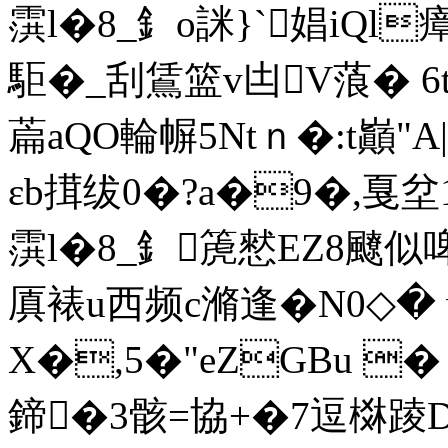
霟l�8_釒o詸}`娼iQl
駏�_刮鵀篮v凷V蒗� 6t湳
萹aQO輪幈5Ntｎ�:t巓"A|
εb搑绂0�?a�9�,戛坌1
霟l�8_釒箎憖EZ8飉似
厧裱u西频c滫逢�N0◇� 
X�,5�"eZGBu � 
鍗�3骸=協+�7逗棥踜