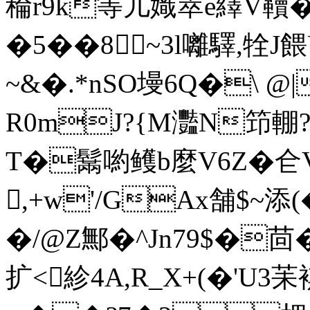
稐r9k等儿嬂萃e繹V韇�
�5��8~3l囄驛,牷J
~&�.*nSO墁6Q�\
R0mJ?{M灩N笻輣 ?
T�鬗喲鳠b麼V6Z�仺V
,+w'/GAx舗$~添(
�/@Z鄦�^Jn79$�茴�
扩<紾4A,R_X+(�'U3