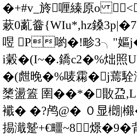
�+#v_旍喱縥原o 
蔌0薍齤{WIu*,hz鎟3p|�
喅 P喲�!畛3╮"嫗j
i糓�(I~�.鐈c2�%炪照U
�(甝晚�%唛霦�j蔫駩澒
橥盪篕 圉��*�贁盁,
襳 � �?鸬@� ０显樃|檭
掦濈蹵+€疅~8燝�9�背