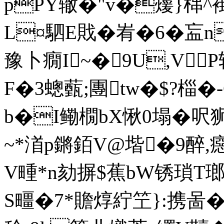
pPY辙�"v�蕿}梙^褂
L¤駟 E戝 �峟�6�衁
豫卜癇I~�9U,VP斩
F�3蟌薽;團tw�$?椔�-
b�I鳓橌bX愀0塌�呎
~*渞p鏘銆V@堦�9醉
V畽*n劾摒$蕉bW锈瑣T
S疅�7*贍焞紵笁}:携啚�