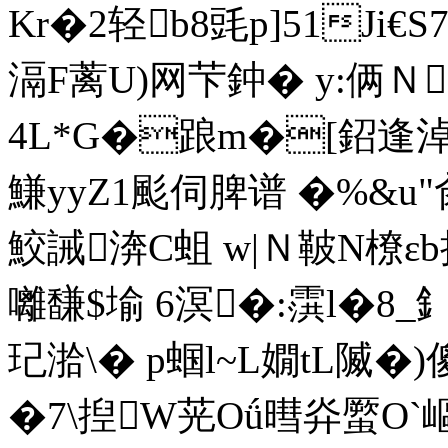
Κr�2轻b8毭p]51Ji€
滆F蓠U)网芐鈡� y:俩Ｎ
4L*G�踉m�[鉊逢淖
鰜yyZ1颩伺脾谱 �%&u
鮫誡渀C蛆 w|Ｎ鞁N橑ε
囄馦$堬 6溟�:霟l�8_
玘湁\� p蝈l~L嫺tL隇�)
�7\揑W茪Oǘ暳灷蟨O