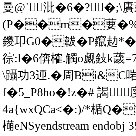
曼@˙沘�6�?�;\
(P��m�葽�%�0
鑁卭G0�韍�P鑹赲*�6济珌
徖:l�6倴榷.觸o觑鈙k薉=
\躡功3迊.�周Bi&C
f�5_P8ho�!z�# 謁廀
4a{wxQCa<�:)/*楯Q
橗eNSyendstream endobj 35