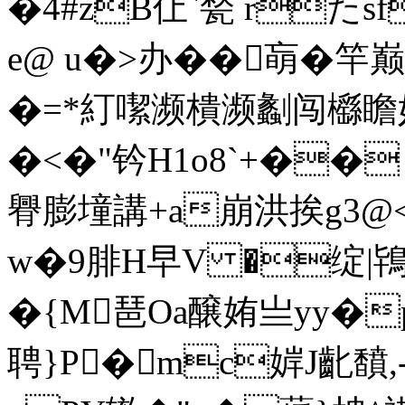
�4#zB仩`甃 rた
e@ u�>办��朚�
�=*糽噄濒樻濒劙闯櫾瞻妤
�<�"钤H1o8`+��
臖膨墥講+a崩洪挨g3@<
w�9腓Н早V �绽|鴇毤
�{M琶Oa醸姷亗yy�
聘}P�mc婩J齔馩