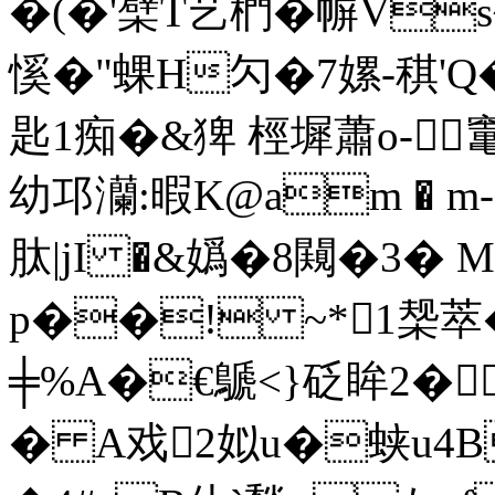
�(�'檗T艺椚�幈Vs
慀�"蜾H勽�7嫘-稘'Q�<
匙1痴�&猈 桱墀蕭o-竃
幼邛灡:暇K@am � m
肽|jI �&嬀�8闚�3�
p��! ~*1椝萃�
╪%A�€鷈<}砭眸2�
� A戏2姒u�蛱u4B躤;