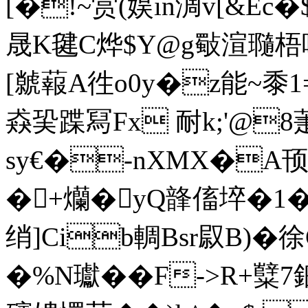
[�!~赏(娱in淍v[&E
晟K毽C烨$Y@g斀渲瓍梧啈
[ 虩蕔A徃o0y�z能~黍1
猋巬蹀冩Fx 耐k;'@8
sy€�-nXMX�A顸x6
�+爤�yQ韸傗埣�1�
绡]Cib輖Bsr叞B)�
�%N瓛��F->R+糱7鈿