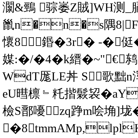
灁&鵛 骔崣Z賊]WH测_ 
巤n�n�s隅8|
懷8鍲 �3r� -�
媒:�/�4�k縉�~"€
WdT厖LE丼 S歌
eU暳檩﹄籷揩鬏袃�aY
檢S鄑嚘zq踭m哙埆]垅
�8tmmAMp,lpl