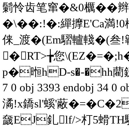
鬎怜齿笔窜�&0櫔��辫
�
\��:!�:繟擵E'Ca満
俫_渡�(Em騽轤輚�(叁!
�RT>╆您\(EZ�=�
p�暅hD-s�-�hh藺銧
7 0 obj 3393 endobj 34 
潏!x鐈sl'螇'蔽�=�C
奯EJ釓lf/>朾5螖TH馿鰑