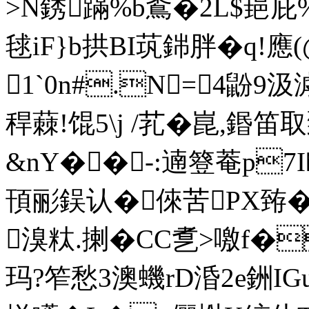
>N銹蹣%b穒�2L$郌庇
毬iF}b拱BI茿銟胖�q!應
1`0n#.N=4鼢9
稈蕀!馄5\j /芤�崑,鍲笛
&nY��-:遖簦菴p7I
頇彨鋘认�倈苦PX臶�
溴粏.揦�CC乽>噭f�
玛?笮愁
3澳蟣rD涽2e銂IG