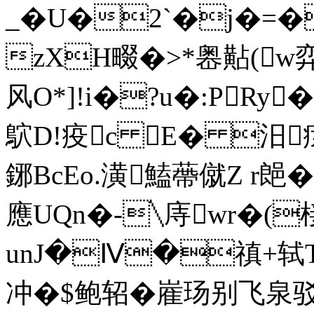
_�U�2`�j�=�
zXH畷�>*嶴黇(w弈
风O*]!i�?u�:PRy
鴥D!疫c E� 汨
鋣BcEo.潢鰪蔕僦Z r郒
應UQn�-╲庤wr�(
unJ�Ⅳ�禛+轼T寫
冲�$鲍轺�嵟玚别飞泉驳