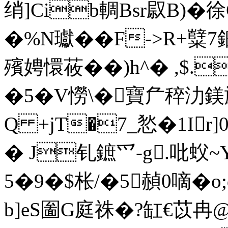
绡]Cib輖Bsr叞B)�
�%N瓛��F->R+糱7鈿
殯娉懁莜��)h^� ,$
�5�V憦\�寶厃稡
Q +jT�7_悐�1Ir]
� J钆鏣爫-g.吡蚥~Y鳰
5�9�$枨/�5赬0嘀�
b]eS圗G庭祩�?缸€苡冉@