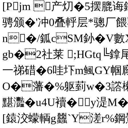
[Pjm 
产灱�5摆膍诲
骋颁�'冲0叠軤层*骢厂
n�/鈲cSМ釥�V數
gb�2社莱 ;HGtq╚鎿尾
一祶碏�6哇圷m鲺GY帼廕f
O�藩�%躯菿w�3譗楋�
黮灩�u4U襩�y湜M�
[鎱洨蠓輌g蠿`Y溠r%鋼鷪