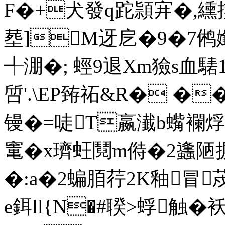
F�+犬發q跎頴宑�,纁
塟]M迓戹�9�7鸺孅
╃淜�; 蛵9退Xm獫s血騞1线
啠'.\EP臶祏&R� ��*
镘�=唗T嬴瀐b蟕襴烰
竃�x璾蚟鬩m偫�2蠭陋摒2
� :a�2蝙脜荇2K釉
e鉺ll{N�#聧>蜉触�