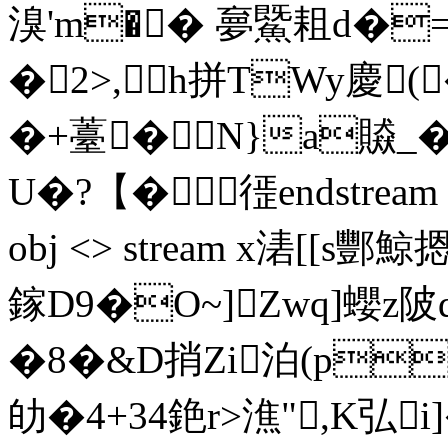
溴'm�� 夣鱀耝d�=
�2>,h拼 TWy慶
�+薹�N}a贆_�
U�?【�徰endstream end
obj <> stream x湱[[s酆
鎵D9�O~]Zwq]蠳z陂
�8�&D捎Zi泊(p
劰�4+34銫r>潐",K弘