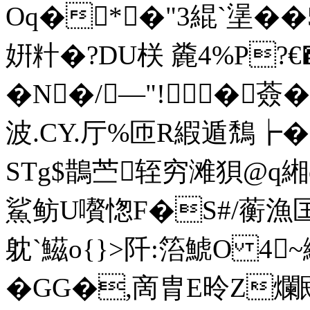
Oq�*�"3緄`塣��5
姸籵�?DU栚 麊4%P?€
�N�/—"! �薟
波.CY.厅%匝R縀遁鵚┢�,
STg$鵲苎轾穷滩狽@q
鯊鲂U嚽愡F�S#/蘅漁匤
躭`鰦o{}>阡:箈鯱O 
�GG�,啇胄E昤Z爛