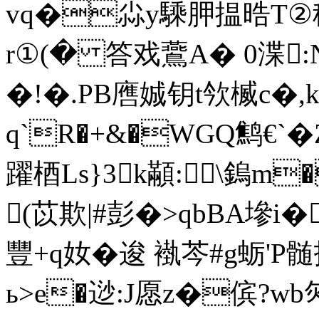
vq�尛y騬胛揾晧T②稰
r①(� 答戏鷰A� 0渫:N
�!�.PB噟娍钥t欦楲c�,
q`R�+&�WGQ鹪€`�
躍梄Ls}3k顢:﹫\鎢m
(苡欺|#彭�>qbBA墋i�
豐+q奻�逡 褹芩#g蛎'P
ь>e�逤:J愿z�傧?wb