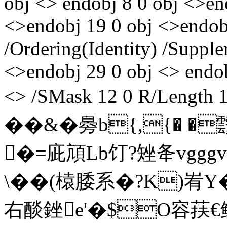
obj <> endobj 8 0 obj <>en
<>endobj 19 0 obj <>endob
/Ordering(Identity) /Suppl
<>endobj 29 0 obj <> endob
<> /SMask 12 0 R/Lengt
��&�臱b{,{� 
�=庛頏Lb饤?矬夅vgg
\��(榬腇系�?K)峟Y
右醈銼e'�$O容荴€