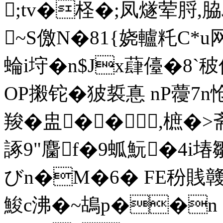
;tv�柽�;凤燧荤脟,
~S儌N�81{娆轤籷C*
蜦i垨�n$Jx蕼儓�8`秛仙
OP摋铊�狓裚惪 nP蘉7
羧�
盅�� ,樜�>斋�
諑9"麕f�9蛌魭�4i堾
びn�M�6� FE秎賎竷
鮻c沸�~鴣p��n