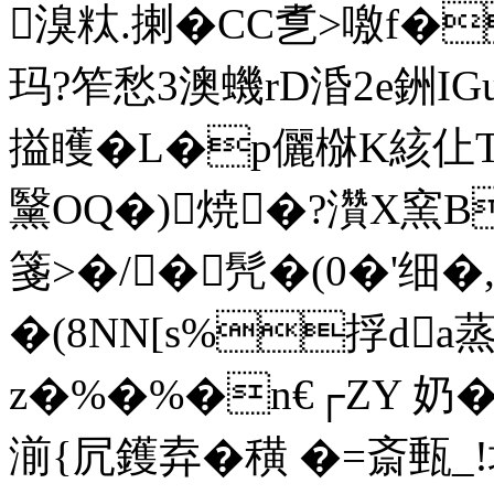
溴粏.揦�CC乽>噭f�
玛?笮愁
3澳蟣rD涽2e銂IG
搤矆�L�p儷椕K絯仩T!
黳OQ�)焼�?灒X窯B
箋>�/�髠�(0�'细�
�(8NN[s%捊da蒸
z�%�%�n€┌ZY 奶�
湔{凥鑊弆�穔 �=斎甀_!埚