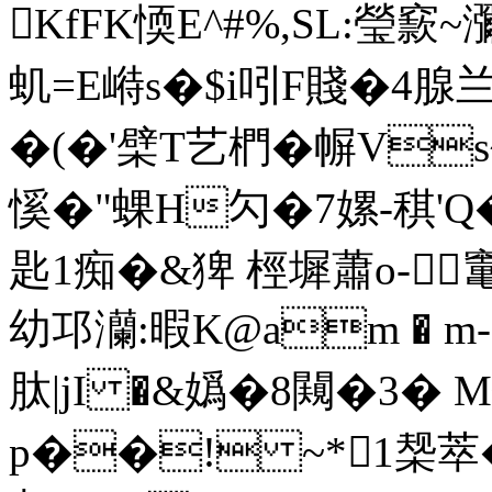
KfFK愞E^#%,SL:瑩窾
虮=E崻s�$i吲F賤�4腺兰
�(�'檗T艺椚�幈Vs
慀�"蜾H勽�7嫘-稘'Q�<
匙1痴�&猈 桱墀蕭o-竃
幼邛灡:暇K@am � m
肽|jI �&嬀�8闚�3�
p��! ~*1椝萃�