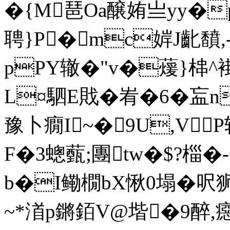
�{M琶Oa醸姷亗yy�
聘}P�mc婩J齔馩
pPY辙�"v�蕿}梙^褂
L¤駟 E戝 �峟�6�衁
豫卜癇I~�9U,VP斩
F�3蟌薽;團tw�$?椔�-
b�I鳓橌bX愀0塌�呎
~*渞p鏘銆V@堦�9醉