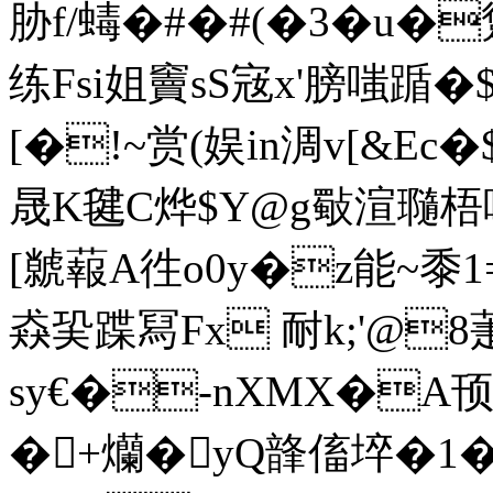
胁f/蝳�#�#(�3�u�
练Fsi姐竇sS宼x'膀嗤踲�$
[�!~赏(娱in淍v[&E
晟K毽C烨$Y@g斀渲瓍梧啈
[ 虩蕔A徃o0y�z能~黍1
猋巬蹀冩Fx 耐k;'@8
sy€�-nXMX�A顸x6
�+爤�yQ韸傗埣�1�