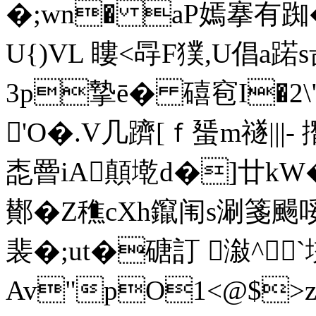
�;wn� aP嫣搴有踟�
U{)VL 瞜<冔F獛,U倡a蹃
3p摯ē� 礂窇I�2\"
'O�.V几躋[ｆ蜑m禭|||
唜罾iA顛墘d�]廿k
鄼�Z穛cXh鑹闱s涮箋颺哸籾
裴�;ut�磄訂 潊^`
Av"pO1<@$>