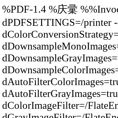
%PDF-1.4 %庆彚 %%Invocat
dPDFSETTINGS=/printer -d
dColorConversionStrategy
dDownsampleMonoImages=
dDownsampleGrayImages=t
dDownsampleColorImages=
dAutoFilterColorImages=t
dAutoFilterGrayImages=tru
dColorImageFilter=/FlateE
dGrayImageFilter=/FlateEn