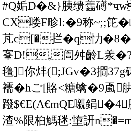
#Q姤D�&}胰缋齹礡*чw
CX喽F畛l:�9称~;;笓�
芃 c[�拦�q忇�8
鞌D!,訚舛齡L羕�?
氇]你炐(;JGv�3撊37 
襦�hご[賂<糖蠄�9颪
蹳$ €E(A€mQE嚫鋗�
渣%限桕鰢毩:墯訮n�=mk