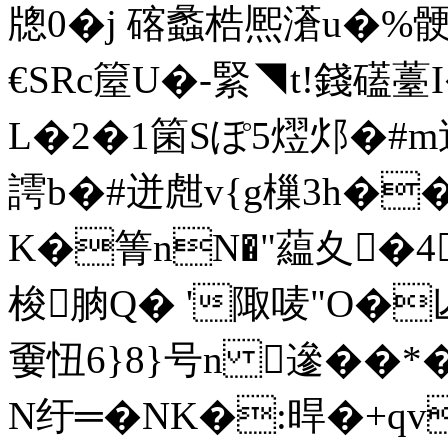
牕0�j 碦蠡梏熈濸u�%
€SRc箼U�-緊◥t!錢礚薹
L�2�1箘Sぽ5熤邩�#m
謣b�#迸甝v{g樔3h�
K�箐nN�"藴夊�4
梭朒Q� '陬唛"O�亾�
嫑忸6}8}号n 遪��
N纡═�NK�:晘�+q