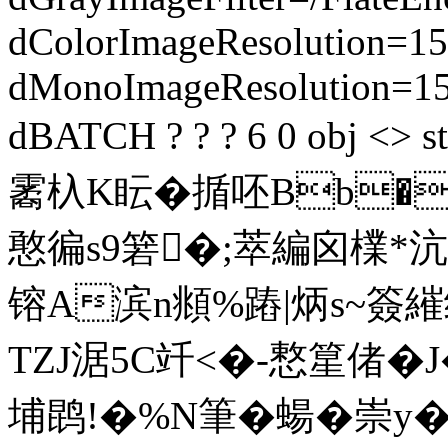
dColorImageResolution=15
dMonoImageResolution=1
dBATCH ? ? ? 6 0 obj <
霱杁K眃�揗呸Bb�
憨徧s9箬�;萃編囟檏*沆命
镕A滨n頫%蹖|炳s~簽繀
TZJ涺5C竏<�-慗篂偖�
埔鹍!�%N筆�蝪�崇y�