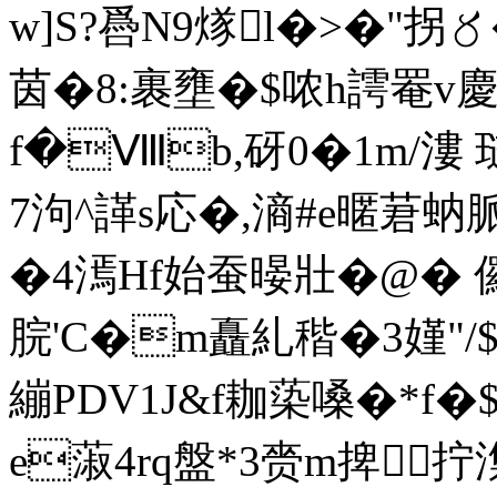
w]S?噕N9煫l�>�"拐〥
茵�8:裹壅�$哝h謣罨v
f�Ⅷb,砑0�1m/漊 
7泃^諽s応�,滳#e暱莙蚋脈
�4漹Hf始蚕暥壯�@� 
脘'C�m矗糺稭�3嫤"
繃PDV1J&f耞蒅嗓�*f
e蔋4rq盤*3赍m捭拧潗�