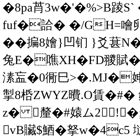
�8pa莦3w�'�%>B踜 S
fuf�詥� �/GH=噲
��揙8嬒}凹钔 }爻葚
兔E�噍XH�
FD翪賦�
溸衁�0衕巳>�.MJ�
掣8桰ZWYZ曊.O賃�#�
z� 釐�#媴ム2!�;
vB贜$鯂�拏w�4c5 