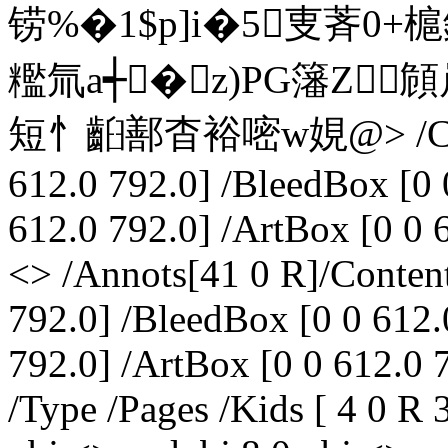
铹%�1$p]i�5叓萕0+槴
糮氚a┽�z)PG籓Z 
短忄齨鄯杳裕嘧w娊@
> /
612.0 792.0] /BleedBox [0 
612.0 792.0] /ArtBox [0 0 
<> /Annots[41 0 R]/Conten
792.0] /BleedBox [0 0 612.
792.0] /ArtBox [0 0 612.0 
/Type /Pages /Kids [ 4 0 R 