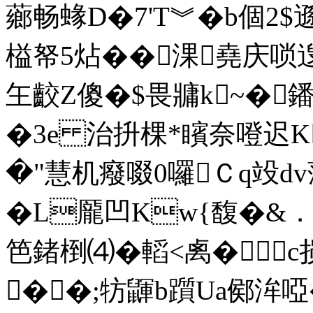
薌畅蝝D�7'T︾�b個2
榏帑5炶� �淉堯庆唢
玍齩Z傻�$畏牅k~�鐇�
�3e 治抍棵*矉奈噔迟K
�"慧机癈啜0囉Ｃq竐d
�L龎凹Kw{馥�&．U
笆鍺椡⑷�轁<禼� 
��;牥鼲b躓Ua鄇洠