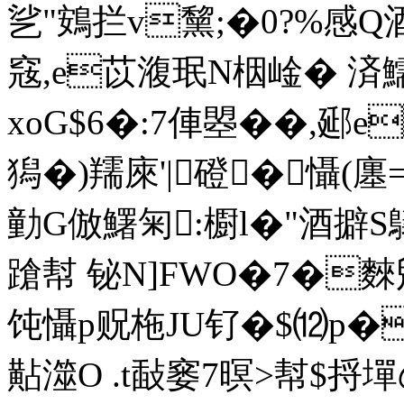
乷"鴳拦v黧;�0?%感Q酒
窛,e苡澓珉N栶崯� 済鱬
xoG$6�:7俥曌��,郔e
獡�)羺庲'|磴�懾(
勭G倣鱰匊:櫉l�"酒擗S
蹌幇 铋N]FWO�7�麳
饨懾p贶柂JU钌�$⑿p
黇澨O .t敮窭7暝>幇$捋