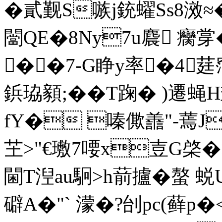
�貳觐S嗾j銃蠗Ss8滧≈
闣QE�8Ny7u麎 癵牚
��7‐G睁y率�4莛
鋲珕顡;��T踘� )
fY� 嗪僛譱"-蔫J
芏>"€璷7喓x壴G棨�>
閫T湼au駉>h葥攎�螯
礔A�"` 濛�?刣pc(藓p�