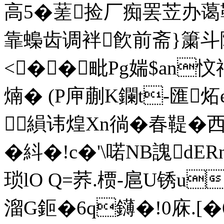
高5�蒫捡厂痴罢苙办
靠蟂齿调袢飮前斋}簘斗
<��毗Pg媏$an忟
煵� (P庘蒯K鑭t-匯
縜讳 煌Xn徜�春鞮�
�紏�!c�'\喏NB謉dERn
琐lO Q=荞.槚-扈U锈uQ
溜G鉕�6q鑮�! 0庥.[�