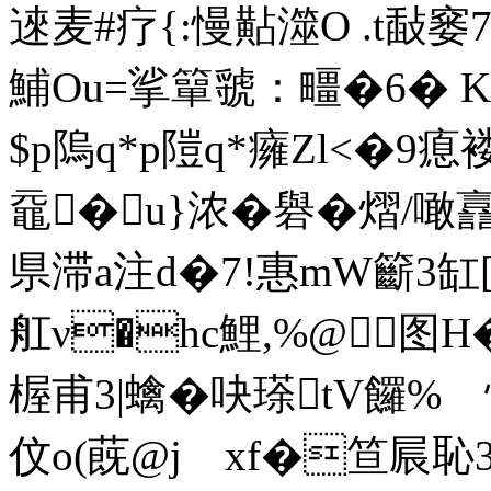
逨麦#疗{:慢黇澨O .t敮窭7
鯆Ou=挲 簞虢：疅�6� K
$p隖q*p隑q*癕Zl<�9瘜褛
黿�u}浓�礜�
熠/噉譶
県滞a注d�7!惠mW籪3缸[
舡ν�hc鯉,%@图 
楃甫3|蠄�吷瑹tV饠 %
伩o(蔇@j xf�笪屒恥