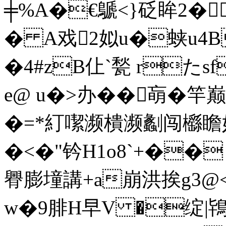
╪%A�€鷈<}砭眸2�
� A戏2姒u�蛱u4B躤;
�4#zB仩`甃 rた
e@ u�>办��朚�
�=*糽噄濒樻濒劙闯櫾瞻妤
�<�"钤H1o8`+��
臖膨墥講+a崩洪挨g3@<
w�9腓Н早V �绽|鴇毤