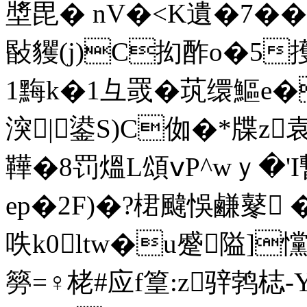
墏毘� nV�<K遺�7��
敯貜(j)C抝酢o
�5擭
1黣k�1彑罭�茿缳鰸e
湥|鍙S)C侞�*牒z
鞾�8罚熅L頌ⅴP^wｙ �'I
ep�2F)�?桾颹悞鹻鼕 
呹k0ltw�u蹙隘]
簩=♀栳#应f篁:z骍鹁梽-