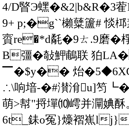
4/D睯Э蟔� &2|b&R�3
9+ p;�g``櫴糵籚# 惔
賨re�*d氄�9ㄊ.9磨
B彊�敧魻鵏联 狛LA�
▔�$y�� 炲�5◆6XG
∴\响堷-�#濽洕u]笉┗�
萌>幇"捋墠⑽嶀并灛婰
6t_銇o冤}燺褶嶣lj