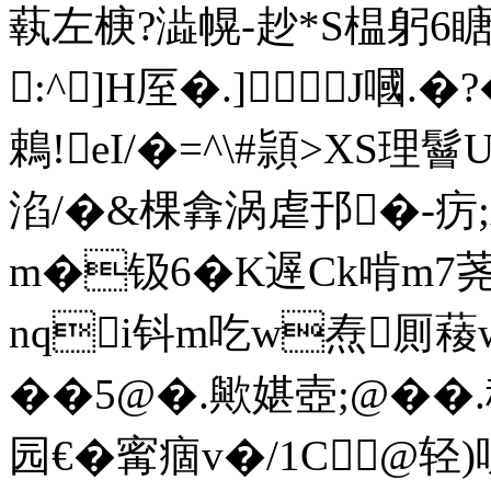
蓻左椩?澁幌-赻*S榅躬6瞊
:^]H厔�.] J嘓
鵣!eI/�=^\#頴>XS理
淊/�&棵搻涡虐 邘�-疠
m�钑6�K遟Ck啃m7
nqi钭m吃w焘厠薐w
��5@�.歟媅壺;@��
园€�寗痼v�/1C @轻)