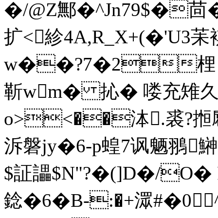
�/@Z鄦�^Jn79$�茴�
扩<紾4A,R_X+(�'U3
w��?7�2梩Ｑ�
靳wm� 抋� 喽充雉久鐿
o><��泍.裘?搄麅
泝磐jy�6-p蝗7讽魉翵
$証讄$N"?�(]D�/O�
錜�6�B-:�+潀#�0