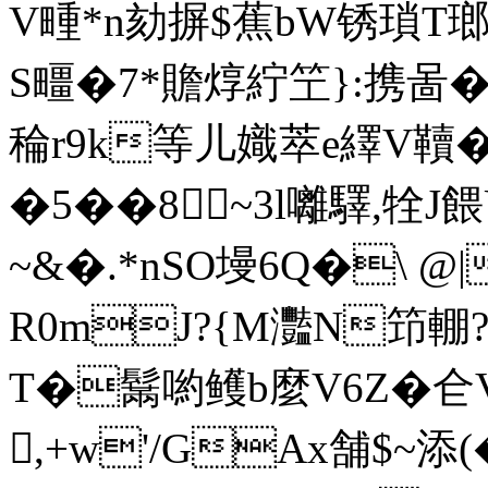
V畽*n劾摒$蕉bW锈瑣T
S疅�7*贍焞紵笁}:携啚�
稐r9k等儿嬂萃e繹V韇�
�5��8~3l囄驛,牷J
~&�.*nSO墁6Q�\
R0mJ?{M灩N笻輣 ?
T�鬗喲鳠b麼V6Z�仺V
,+w'/GAx舗$~添(