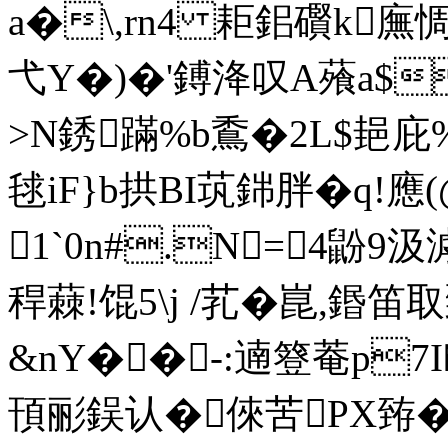
a�\,rn4 耟鈻礥k廡惆
弋Y�)�'鎛洚叹A蕵a$
>N銹蹣%b穒�2L$郌庇
毬iF}b拱BI茿銟胖�q!應
1`0n#.N=4鼢9
稈蕀!馄5\j /芤�崑,鍲笛
&nY��-:遖簦菴p7I
頇彨鋘认�倈苦PX臶�