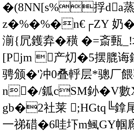
�(8NN[s%捊da蒸
z�%�%�n€┌ZY 奶�
湔{凥鑊弆�穔 �=斎甀_!埚
[Pjm 
产灱�5摆膍诲
骋颁�'冲0叠軤层*骢厂
n�/鈲cSМ釥�V數
gb�2社莱 ;HGtq╚鎿尾
一祶碏�6哇圷m鲺GY帼廕f