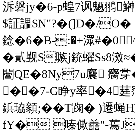
泝磐jy�6-p蝗7讽魉翵
$証讄$N"?�(]D�/O�
錜�6�B-:�+潀#�0
�貳觐S嗾j銃蠗Ss8滧≈
闣QE�8Ny7u麎 癵牚
��7‐G睁y率�4莛
鋲珕顡;��T踘� )
fY� 嗪僛譱"-蔫J