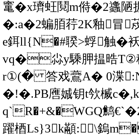
竃�x璾蚟鬩m偫�2蠭陋摒2
� :a�2蝙脜荇2K釉
e鉺ll{N�#聧>蜉触�
vq�尛y騬胛揾晧T②稰
r①(� 答戏鷰A� 0渫:N
�!�.PB噟娍钥t欦楲c�,
q`R�+&�WGQ鹪€`�
躍梄Ls}3k顢:﹫\鎢m