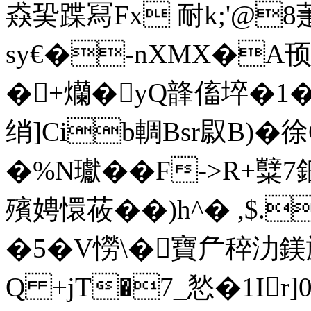
猋巬蹀冩Fx 耐k;'@8
sy€�-nXMX�A顸x6
�+爤�yQ韸傗埣�1�
绡]Cib輖Bsr叞B)�
�%N瓛��F->R+糱7鈿
殯娉懁莜��)h^� ,$
�5�V憦\�寶厃稡
Q +jT�7_悐�1Ir]