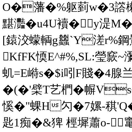
O�藩�%躯菿w�3譗楋�
黮灩�u4U襩�y湜M�
[鎱洨蠓輌g蠿`Y溠r%鋼鷪
KfFK愞E^#%,SL:瑩窾
虮=E崻s�$i吲F賤�4腺兰
�(�'檗T艺椚�幈Vs
慀�"蜾H勽�7嫘-稘'Q�<
匙1痴�&猈 桱墀蕭o-竃