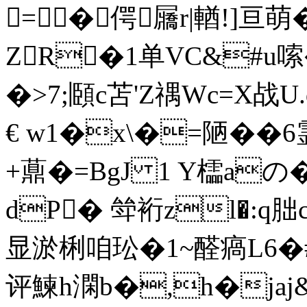
=�偔屫r|輶!]亘萌
ZR�1单VC&#u嗦
�>7;頥c苫'Z禑Wc=X
€ w1�x\�=陋��
+薡�=BgJ 1 Y櫺aの�
dP� 斚裄zl�:q
显淤梸咱玜�1~醛瘑L6�
评鰊h澖b�,h�jaj