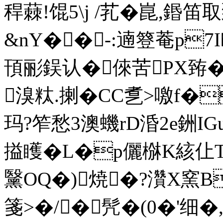
稈蕀!馄5\j /芤�崑,鍲笛
&nY��-:遖簦菴p7I
頇彨鋘认�倈苦PX臶�
溴粏.揦�CC乽>噭f�
玛?笮愁
3澳蟣rD涽2e銂IG
搤矆�L�p儷椕K絯仩T!
黳OQ�)焼�?灒X窯B
箋>�/�髠�(0�'细�