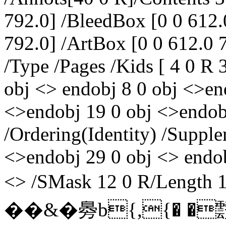
792.0] /BleedBox [0 0 612.
792.0] /ArtBox [0 0 612.0 
/Type /Pages /Kids [ 4 0 R 
obj <> endobj 8 0 obj <>en
<>endobj 19 0 obj <>endob
/Ordering(Identity) /Suppl
<>endobj 29 0 obj <> endob
<> /SMask 12 0 R/Lengt
��&�臱b{,{� 