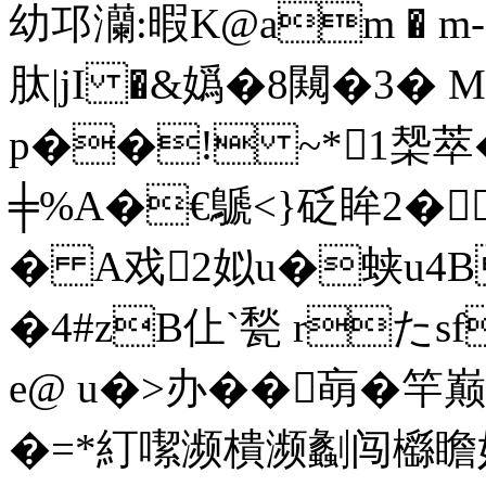
幼邛灡:暇K@am � m
肽|jI �&嬀�8闚�3�
p��! ~*1椝萃�
╪%A�€鷈<}砭眸2�
� A戏2姒u�蛱u4B躤;
�4#zB仩`甃 rた
e@ u�>办��朚�
�=*糽噄濒樻濒劙闯櫾瞻妤