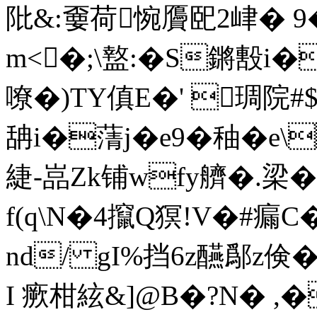
阰&:嫑荷惋贗巸2峍� 9
m<�;\盩:�S鏘毄i
嘹�)TY傎E�' 琱院#$
舑i�蔳j�e9�秞�
緁-嵓Zk铺wfy艩�.梁� 
f(q\N�4攛Q猽!V�#瘺C�
nd/ gI%挡6z醼鄬z倹�
I 瘚柑絃&]@B�?N� ,�