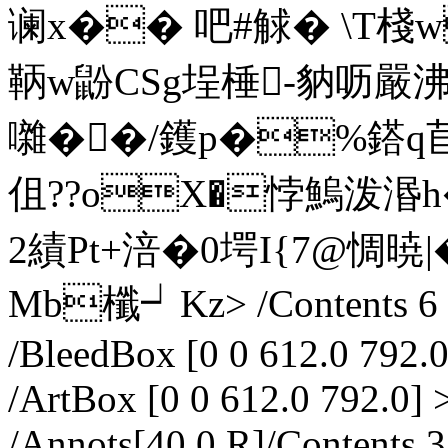
谰x�� 吧#觩� \T棧
鞆w鼢 CSg埕棰-豽呖
囃��/鑊p�%鎝q苣 
伹??oX�悖鰞泼
2績Pt+涪�0堮I{7@惆暁|
Mb櫼┙Kz
> /Contents 6
/BleedBox [0 0 612.0 792.0
/ArtBox [0 0 612.0 792.0] 
/Annots[40 0 R]/Contents 3