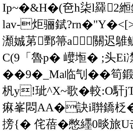
Ip~�&H�(夿h柒l羄2縆
lav-炬骊錻?rn�"Y�<
瀩娍苐鄄箒a關迟鵻
C(9「魯p� 巕堩� ;头E
��9�_Ma临刏��筍
杋y!玼^Χ~歌�較:O馯jT~
痳峯悶AA�訣i聨鐈柉�9�
搒{� 侘蓓�憋纆0晱旅U