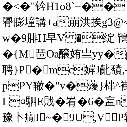
�<�"钤H1o8`+��
臖膨墥講+a崩洪挨g3@<
w�9腓Н早V �绽|鴇毤
�{M琶Oa醸姷亗yy�
聘}P�mc婩J齔馩
pPY辙�"v�蕿}梙^褂
L¤駟 E戝 �峟�6�衁
豫卜癇I~�9U,VP斩