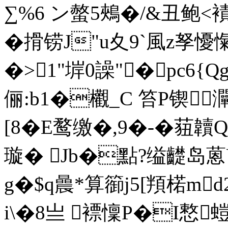
∑%6 ン螫
5鵊�/&丑鲍<
�搰铹J"u夊9`風z孥
�>1"堓0譟"�pc6{
俪:b1�欟_C 笞P锲
[8� E鹜缴�,9�-�莥韥
璇� Jb�點?缢齼
g�$q曟*算篽j5[頖楉md
i\�8亗 褾懍P�I慗