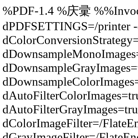
%PDF-1.4 %庆彚 %%Invocat
dPDFSETTINGS=/printer -d
dColorConversionStrategy
dDownsampleMonoImages=
dDownsampleGrayImages=t
dDownsampleColorImages=
dAutoFilterColorImages=t
dAutoFilterGrayImages=tru
dColorImageFilter=/FlateE
dGrayImageFilter=/FlateEn