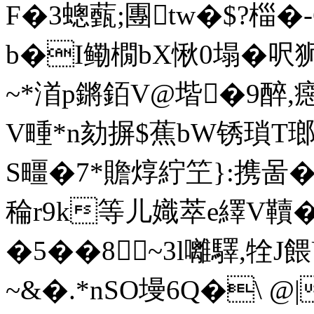
F�3蟌薽;團tw�$?椔�-
b�I鳓橌bX愀0塌�呎
~*渞p鏘銆V@堦�9醉
V畽*n劾摒$蕉bW锈瑣T
S疅�7*贍焞紵笁}:携啚�
稐r9k等儿嬂萃e繹V韇�
�5��8~3l囄驛,牷J
~&�.*nSO墁6Q�\