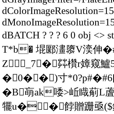
dColorImageResolution=15
dMonoImageResolution=1
dBATCH ? ? ? 6 0 obj <
T*b� 堒郾澅隳V湙伸�#�
Z_7�茻欑r嫜窥鱸5~
�0��)寸*0?p#
�
B朚ak唩>岴睵 葪L蔖1
犤u��餑贈跚亟($