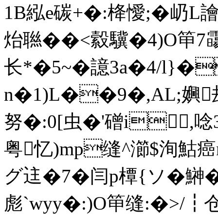
1B紭e碳+�:栙懓;�屷L
炲聮��<縠驥�4)O笚
长*�5~�譩3 a�4/l
n�1)L��9�,AL;嬹
努�:0[虫�'磳i,唸
粤忆)mp缝^瀄$洵鮕癌
グ迬�7�闫p橝{ソ�鰰�
彪`wyy�:)O笚缝:�>/┇