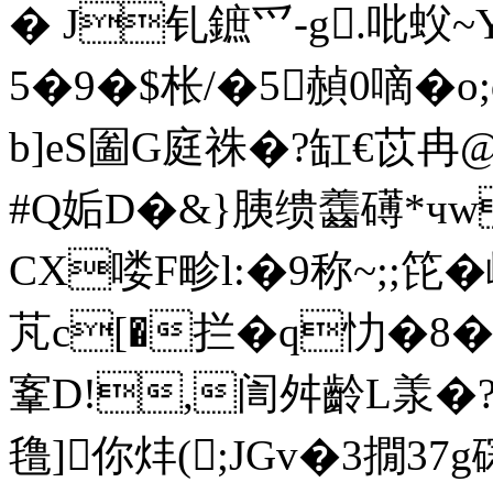
� J钆鏣爫-g.吡蚥~Y鳰
5�9�$枨/�5赬0嘀�
b]eS圗G庭祩�?缸€苡冉@
#Q姤D�&}胰缋齹礡*чw
CX喽F畛l:�9称~;;笓�
芃 c[�拦�q忇�8
鞌D!,訚舛齡L羕�?
氇]你炐(;JGv�3撊37 