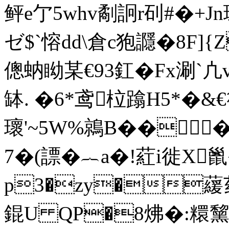
鲆e亇5whv劀詗r矵#�+J
ゼ$`愹dd\倉c狍讔�8F]
傯蚋眑
某€93釭� Fx涮`凣v
缽. �6*鸢柆蹹H5*�&€
瓌'
~5W%鶁B���!
7�(謤�︷a�!葒i徙X巤
p3�zy�
錕U QP�8炥�:糫黧