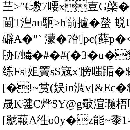
芏>"€璷7喓x壴G棨�>
閫T湼au駉>h葥攎�螯
礔A�"` 濛�?刣pc(藓p�
胁f/蝳�#�#(�3�u�
练Fsi姐竇sS宼x'膀嗤踲�$
[�!~赏(娱in淍v[&E
晟K毽C烨$Y@g斀渲瓍梧啈
[ 虩蕔A徃o0y�z能~黍1