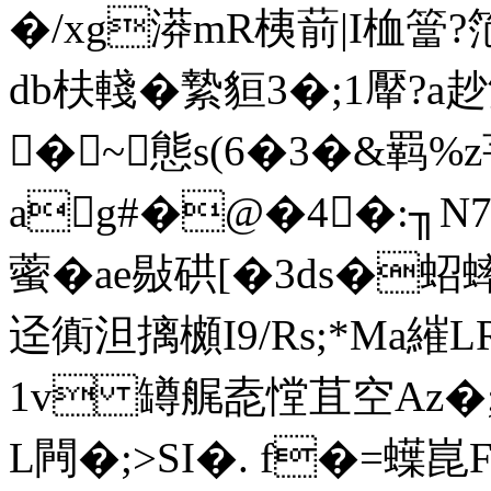
�/xg漭mR桋葥|I桖簹?
db枎輚�縶貆3�;1厴?a赻
�~態s(6�3�&羁%
ag#�@�4�:╖N7
藌�ae敡硔[�3ds�
迳衠泹摛櫇I9/Rs;*Ma繀
1v 罇艉唟憆苴空Az�;
L闁�;>SI�. f�=蠂崑