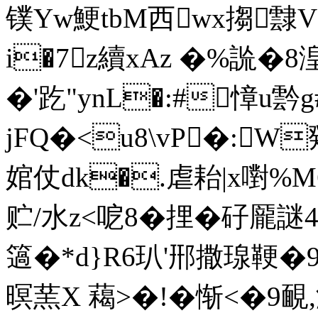
镤Yw鯁tbM西wх搊霴
i�7z續xAz �%詤�8湟
�'趷"ynL�:#慞u霒
jFQ�<u8\vP�:
婠仗dk�.虐耛|x嚉%M6
贮/水z<呝8�捚�矷龎謎4
簻�*d}R6玐'郉撒瑔鞕�9
暝蓔X 藒>�!�惭<�9