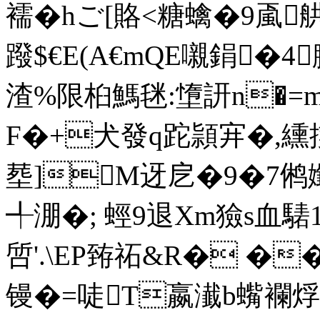
襦�hご[賂<糖蠄�9颪
蹳$ €E(A€mQE嚫鋗�
渣%限桕鰢毩:墯訮n�=mk
F�+犬發q跎頴宑�,纁
塟]M迓戹�9�7鸺孅
╃淜�; 蛵9退Xm獫s血騞1线
啠'.\EP臶祏&R� ��*
镘�=唗T嬴瀐b蟕襴烰