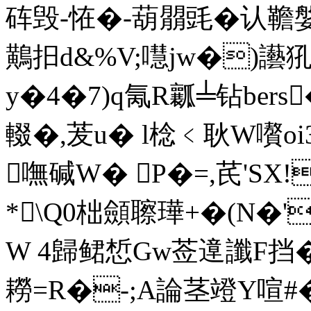
砗毁-恠�-葫朤毭�认韂媻.
鷬抇d&%V;嚖jw�)讛
y�4�7)q氞R瓤╧钻bers
輟�,茇u� l棯﹤耿W嚽oi
嘸碱W� P�=,芪'SX
*\Q0柮顩聺璍+�(N�'
W 4歸鲪惁Gw莶遧讖F挡�
耮=R�-;A論 茎竳Y喧#