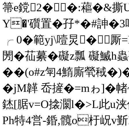
箒e鎲2��:藲�&撕
Y�'礩置�孖*�#訷�3
╭ 0�範yj\噎炅�厮
閍�苮繤�礙z瓢 礙鰄h蟲爇
��(o#z匉4鰖廝煢稢�)�
�jM韚 岙摌�=mゎ]�帾
錰[腒v=O搇灁l�>L此u
Ph特4営-錉,髖o杅岲v斳