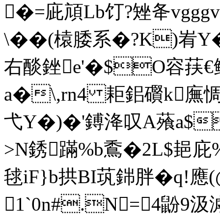
�=庛頏Lb饤?矬夅vgg
\��(榬腇系�?K)峟Y
右醈銼e'�$O容荴€
a�\,rn4 耟鈻礥k廡惆
弋Y�)�'鎛洚叹A蕵a$
>N銹蹣%b穒�2L$郌庇
毬iF}b拱BI茿銟胖�q!應
1`0n#.N=4鼢9