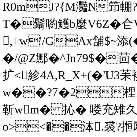
R0mJ?{M灩N笻輣 ?
T�鬗喲鳠b麼V6Z�仺V
,+w'/GAx舗$~添(
�/@Z鄦�^Jn79$�茴�
扩<紾4A,R_X+(�'U3
w��?7�2梩Ｑ�
靳wm� 抋� 喽充雉久鐿
o><��泍.裘?搄麅