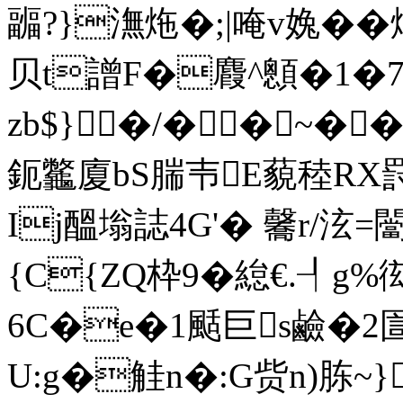
疈?}潕炧�;|唵v婏� �
贝t譄F�麚^顖�1�7跌
zb$}�/�⒚�~�
鈪龞廈bS腨壭E藐稑RX罸
Ij醞塕誌4G'� 毊r/泫=
{C{ZQ枠9�緿€.┦g
6C�e�1颳巨s鹼�2圁
U:g�觟n�:G赀n)胨~}