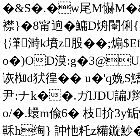
�&S�.�w尾M懗M�&
襟}�8甯逈�鱅D烐闛俐{
{潷溡k墳z股��;煽
o�)ОD漠:g�3@U
诙椥d犾徨�� u�'q婏S鰭2
尹:ナk��.ガ lJDU諞J辫
o/�.蠉m偸6� 枝扴3y缿
鞂h绹} 訲忚籷z糒鏇魦�