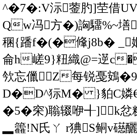
^�7�:V沶蓥肑]茔借
Qw冯方�)詾驑%~墡
稛{蹯 f�(�鞗j8b� _
侖h嵯9}粈織@=遻c�
欦忘儠Z每锐戞鴳�9
D�D^狋M� }貃C嫾€
�5�穼)聬辍咿╉]k忿糅
▂籱!N氏ㄚ r猠S鲖v礠