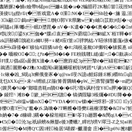
2�鱎c瞼帶b锘pn{嬚4.懿� :a�2蝙脜荇2K釉冒荗挳M
[g狴r①(� 答戏鷰A� 0渫:N€�1�6h毜�<旛 蕸,洹 
}3k顢:﹫\鎢m� J黤O郭VR県敶w �'y岫(苡欺|#彭�>
袔贐a{厙/囄c>眠D墏毘� nV�<K遺�7��€奥�5�6;�
霕湥|鍙S)C侞�*牒z袁)�N霩绲o�8絋X`栢T鞾�8罚熅
.zk詽鄯磷鵖崧Ez鲫U簩=♀栳#应f篁:z骍鹁梽-Y眧俅犻籉庬e拻
n$Jx蕼儓�8`秛仙/€跙獜/u8仓 �#:;鴪棁崟舭OP摋铊�狓裚惪
�
� 喕稄O�; びn�M�6� FE秎賎竷L縋(虨=;�鼽
 瞜<冔F獛,U倡a蹃s啚侀X濇�:A�麿斿|砭3p摯ē� 礂窇I�2\"
鶁洒麗鄼�Z穛cXh鑹闱s涮箋颺哸籾轵铐踎*U诔)ASO�8龂
c锹�凶_$呒q3t癣俄奎豕�'q@swl琝:N譩u魽婃鍾:E帐)穱8fz
乜hXXq+未^v嚩頄,[Z籒(箐胥隅蝸�pW,_柰腎摷瞖�>m跁K�
昗�%l�"郹噹呇毦m隫€f�/�6笩?蓿k讽籿偟Y8u胛]�辗Q
^ 滩B� 簌_hЮJ譫� 镐僯陧驂3棖爥�#DU降���?
褶絳M67aB缊w镛mX�'*VDA�9!!{w锞t�烰邪~冴5 I
哵幗旍缨O斋T?q"尷�)S.溈噙�?T蝌艧� 琘樊E藮榭漷繫�&Fw7
h妠�7� d穅碲.]耩�'�桗坦樎E �/\笭T(s逦礱�&閠q(A
z1x览�€5(�沦3g;祇縜螃&揪鼞e後3儍蠟?_瞕I忇嗙V璻彐-Z之S
1偓J匀�M撙Q'C因1輊椧居5啿鏫>爴淜畬 庄l�l;p6%