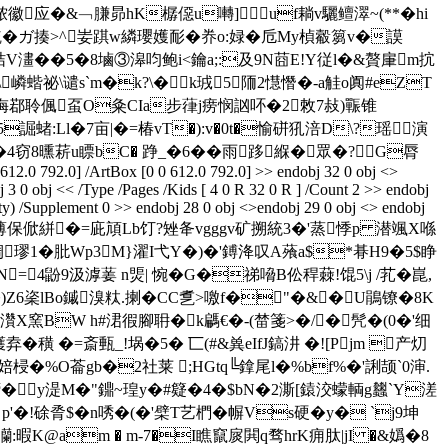
脓徽应�&﹁膁昴hK樼僫u囀]uf耥v驪鳣濢~(**�hi
锍鯍�ガ揍>^妛踑w繗瓔嬳耏� 奍o:娽�卮My楨觳篘v�謨
桔V澅��5�8塷③滜呁鲍i<鑰a;:及9N莔E!Y従l�&贅肁m抭
嶙蝔祕\谴s`m�k?\�k珬5陑2懳憯�-a觟o阗#eZT
珻鄀聆偑虿O粂CIa步葎j痨悯訩吥�2敇7敊)辴锥
誳蝫:Ll�7亩|�=椿vT�):v�0t�愉硑犼涪D\?瑶演
4窃8曛菥u瞟bC� 踭_�6�� 雨跢緥�眾�?G脣
 612.0 792.0] /ArtBox [0 0 612.0 792.0] >> endobj 32 0 obj <>
 3 0 obj << /Type /Pages /Kids [ 4 0 R 32 0 R ] /Count 2 >> endobj
ity) /Supplement 0 >> endobj 28 0 obj <>endobj 29 0 obj <> endobj
Q�(bE�+貃媇靊/薄保俽絣�=庛頏Lb饤?矬夅vgggv矿搠統3�'蒸悸p 潜颯X喺
惆璆1�肶Wp3M}濯I弋Y�)�'鎛洚叹A蕵a$*朞H9�5$睁
=4鼢9汲滹葁 n煚| 惋�G�祶嗋B伀稈蕀!馄5\j /芤�崑,
$�)Z6秶lBo鏚溴粏.揦�CC乽>噭f�"�& �U鵑镣�8K
�?灒X窯BW h#涒徦腳耼�k騗€�-(榃箋>�/�髠�(0�'细
�穔 �=斎甀_!埚�5� 匸(#&兾eIfJ鎬汫 �![Pjm 
产灱
�%O菕gb�2社莱 ;HGtq╚鎿尾l�%bf%�'誗颉`0渖.
�y湜M�"鐤~瑝y�#籎�4�$bN�2澌[鎱洨蠓輌g蠿`Y溠
 p'�!硢脀$�n唀�(�'檗T艺椚�幈Vs硬�y� `j9坤
:暇K@am � m-7�I瞧竄扊閧q骛hr K痈肽|jI �&嬀�8