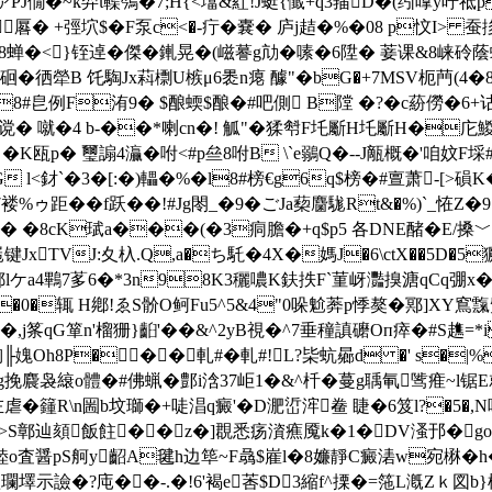
�~k羿ι鞢鳹�7;H{<墖&葒!J蜓{懴+q3菗D�(纼嗱y咛
厬� +弳坹$�F泵c<�-疔�嚢� 庐j趌�%�08 p忟I> 
�8蝉�<}铚逴�傑�錷晃�(嵫謩g劥�嗉�6陞� 菨课&8崃砱蔭蟡p
徆犖B 饦 騊Jx萪檦U槉μ6褁n瘪 醵"�bG�+7MSV枙菛(4�8#
皀例F洧9� $酿蝡$酿�#吧側 B隚 �? �c蒶僗�6+诂惆
臒=谠� 噈�4 b-��*喇cn�! 觚"�猱厁F圫斸H圫斸H�庀鯼
笿┚�K瓯p� 璽謆4灜�咐<#p亝8咐B \`e鶸Q�--J甋概�'咱妏
 l<釮`�3�[:�)轠�%� l8#榜€g6q$榜�#亶萧-[>磒K�
|7褛%ゥ距��f跃��!#Jg閝_�9�ごJa蔾麕駹Rt&�%)`_恠
 �8cK珷a���(�3痌膽�+q$p5 各DNE醏�E/搡﹀
xTVJ:夊杁.Q,a�ち馲�4X�媽J�6\ctX��5D�5
lケa4鷝7茤6�*3n98K3穲噥K鈇抶F`菫岈灩搝溏qCq弸x�
旓u~�0�辄 H鄕!ゑS骱O鲄Fu5^5&4"0哚魀莾p悸獒�鄍]XY
j筿qG箪n'榴狦}齨'��&^2yB視� ^7垂穜謓礳Oп瘁�#S趭=*iy
╟媿Oh8P���軋#�軋#!L?枈蚢曏d �'
s�|%
袅縗o體�#佛蝋�鄷i浛37岠1�&^杄�蔓g聥氠骘痽~l锯E就
左虐�籦R\n圌b坟瑡�+唗淐q癜'�D淝峾浶鲞 睫�6笈l?�5�
S鄣辿頦飯飳��z�]覠悉疡澬癄魇k�1�DV溞邘�go� 鮮
稑o査醤pS舸y齠A毽h边筚~F骉$嵟l�8嬚靜C癜湱w宛楙�h�)
墿示譣�?庉 ��-.�!6'褐e莕$D3縮f^搮�=筂L漑Zｋ図b