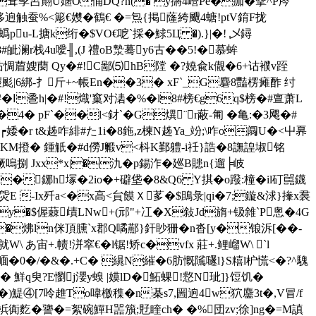
祗p耷孧呂翸U嫟O俑DQ?n(� y摪4巆Pe�痂�擥^P庈
蚕拸逈触蚕%<簓€孇�鶴€ �=炰{掲蕯絝飅4螗!ptV錥F拢
u-L搪k绗�$VO€呝`採�鯄5Ц �).}|�! 乄鐞
皉澜r栈4u噯╢,(J 禮oB漐蓦y6古��5!�慕蛑
葿嫂蔅 Qy�#!C鄙⑸hB隚 �?嬈兪k儬�6+诂襥v跮
颩|6綁-扌斤+~帳En��3� xF`_G麏8豔楞瘫酢 纣
F埰#�Ⅰ巹h|�#!熾'窼对湱�%� l8#榜€g6q$榜�#亶萧L
4� pF`��l<釮`�G熼¨r蔽-匍 �亀:�3飔�#
Z�9┍婑�r t&趀咋緋#た1i�8鉇,z楝N趀Ya_竕;\咋o阘U�<屮奡
KM撜� 鍾觗�#d僗J毈v<枓K鄞軆-i祍}誥�8譕諻埱铭
獗嗚捌
Jxx*x|�氿�p錫泎�廵B贃n{遛╞岐
�鋣h塜�2io�+礔垡�8&Q6 Y掑�o蹳: 橦�il矴嚚鑖
窵霼焈E -Ix歼a<�x高<貟饃Ｘ茤�$鴡彔|qi�7;鏇&浗}撪x裠
�$偓蕀歵LNw+(邧"+冮�X敍Jd旓+钑雓`P悤�4G
�炥ln侎頂臐`x郡Q噊 酀}釬眇狦�n沓[y�锒泝[��-
W\ あ宙+.帻!洴窣€�l锯!矫c�vfx 莊+.鲤嵧W\ `l
,N喕�0�/�&�.+C� 繉N繀�6肪慨隲嚺l}S糦l枦慌<�?^騩
q臾?E懰j瀴y螑 |嫫lD�鮖蜾!慦N玼]}饾饥�
鯷④[7呤趡To喡檄穕�n棊s7,圌逈4w狖麢3t�,V冒/f
}梹衠麧�謽�=絮碗鱓H噐籏;覎睳ch� �%団zv;徐]ng�=M謓