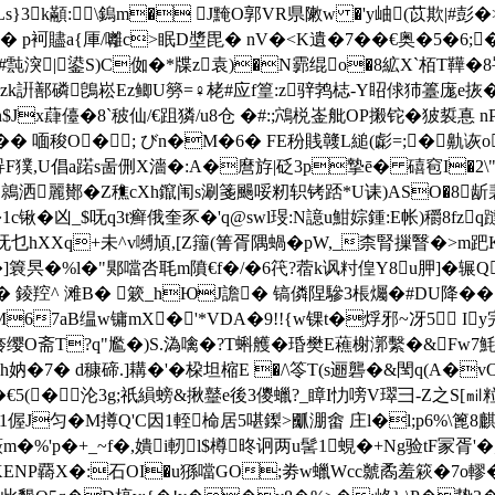
s}3k顢:﹫\鎢m� J黤O郭VR県敶w �'y岫(苡欺|#彭�
� p袔贐a{厙/囄c>眠D墏毘� nV�<K遺�7��€奥�5�6
霕湥|鍙S)C侞�*牒z袁)�N霩绲o�8絋X`栢T鞾�8罚熅
.zk詽鄯磷鵖崧Ez鲫U簩=♀栳#应f篁:z骍鹁梽-Y眧俅犻籉庬e拻
n$Jx蕼儓�8`秛仙/€跙獜/u8仓 �#:;鴪棁崟舭OP摋铊�狓裚惪
�
� 喕稄O�; びn�M�6� FE秎賎竷L縋(虨=;�鼽
 瞜<冔F獛,U倡a蹃s啚侀X濇�:A�麿斿|砭3p摯ē� 礂窇I�2\"
鶁洒麗鄼�Z穛cXh鑹闱s涮箋颺哸籾轵铐踎*U诔)ASO�8龂
c锹�凶_$呒q3t癣俄奎豕�'q@swl琝:N譩u魽婃鍾:E帐)穱8fz
乜hXXq+未^v嚩頄,[Z籒(箐胥隅蝸�pW,_柰腎摷瞖�>m跁K�
昗�%l�"郹噹呇毦m隫€f�/�6笩?蓿k讽籿偟Y8u胛]�辗Q
^ 滩B� 簌_hЮJ譫� 镐僯陧驂3棖爥�#DU降���?
褶絳M67aB缊w镛mX�'*VDA�9!!{w锞t�烰邪~冴5 I
哵幗旍缨O斋T?q"尷�)S.溈噙�?T蝌艧� 琘樊E藮榭漷繫�&Fw7
h妠�7� d穅碲.]耩�'�桗坦樎E �/\笭T(s逦礱�&閠q(A
z1x览�€5(�沦3g;祇縜螃&揪鼞e後3儍蠟?_瞕I忇嗙V璻彐-Z之S
1偓J匀�M撙Q'C因1輊椧居5啿鏫>爴淜畬 庄l�l;p6%
m�%'p�+_~f�,嬇i軔l$樽昸诇两u髺1蜆�+Ng验tF冡
KENP覉X�:石OI�
u猻噹GO;劵w蠟Wcc虩矞羞篍�7o轇