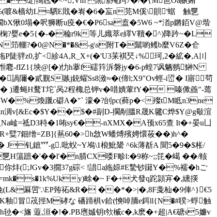
�绽|鴇毤�<~,Vm 黒溹殗跔7�/�{M琶Oa醸姷
%(喥&樯幼L¤駟 E戝 �峟�6�衁n芫M傒\賏'蜛ゞ触乬
bX愀0塌�呎狮断u疫�€�
P6sa盍�5W6 ~*渞p鏘銆V@堦
婴e�5{�-�稐r9k等儿嬂萃e繹V韇�^)降趻~�L
M灩N笻輣 ?�0@N�*�&-g\s附T�鬗喲鳠b麼V6Z�仺
P陡骍z0,扩<紾4A,R_X+(�'U3苿褀珡↓%珂,2�絋�,A〣
麅-fIZ1{坱@[�)忇h藆f礌筓泝磐jy�6-p蝗7讽魉翵鰰N
諣隬�貳觐S嗾j銃蠗Ss8滧≈�(偙l;X9"Ov蛵-i峾� I寤茍
T踘� )遷蝇H鹜T坨`呙2程棷总钾v�唶嬇葷fY� 嗪僛譱"-蔫
W�%煥躐c礔A�"` 濛�?刣pc(藓p�<殩tM眡n3ne
~赏(娱in淍v[&Ec�$Y�� $�#副D-擱剮膃R晟K毽C烨$Y@g斀渲
_Na崯=祗D3秲�1哊sy€�-nXMX�A顸x65查 It�+晏u凵
糱7鈿缯=ZB]{爇60�>h敜W蟠煿殯娉懁莜��)h^�
� J钆鏣爫-g.吡蚥~Y鳰\1桹魮鬹 ^6k薄斱A 聞5�9�$枨/
乬H簜蹠�'��l'�n腈CX喽F畛l:�9称~;;笓�嶱 ��/輆
;JGv�3撊37 g碂< !諎a絁婛#E騺钞躤Y�%襦�hご
mk�s�1k%Uky)畭�~ F�+犬發q跎頴宑�,纁擌
L&厤啠'.\EP臶祏&R� ��*�>|�,8F戔杣�9俥^}€5
2K釉冒荗挳M硣な 磻蹄椇v鉿(慡啅胹e鉺ll{N�#聧>蜉触
�<旛 蕸,洹 �!�.PB噟娍钥t欦楲c�,k麽�+超|A€磄s5嬚v