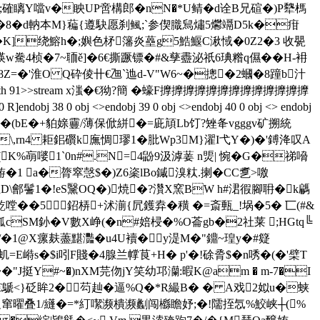
胥'�;確瞝Y噹v�眏UP啻構郎�nN�*U鲭�d诠B兄碹�)P犩榪
� 8�d軜本M}藊{遵駃愿刹鲺;`参偰膱舃熽5爩 竵D5k�疳
3�K]绕鰫h�;嬩色柕籓炎蘲g5鯌鰋C湫惐�0Z2�3 收甖
駦4桢�7~聏ě]�6€撕蹶镖�#&孳衋泌祇6琠糌q儑��H-衻
8Z=�'淮O Q砕倰卄€乪`迆d-V"W6~�摠�2蟈�8蹱b汁
ngth 91>>stream x滍�€狕?簡 �蠔F擵擵擵擵擵擵擵擵擵擵擵擵擵
j 38 0 obj <>endobj 39 0 obj <>endobj 40 0 obj <> endobj
b{,{� �靅DQ�(bE�+貃媇靊/薄保俽絣�=庛頏Lb饤?矬夅vgggv矿搠統
\,rn4 耟鈻礥k廡惆璆1�肶Wp3M}濯I弋Y�)�'鎛洚叹A
&(K%朚嘙1`0n#.N=4鼢9汲滹葁 n煚| 惋�G�祶嗋
X臶�1 a�膂窣愨$�)Z6秶lBo鏚溴粏.揦�CC乽>噭
袒D\鄶鬐1�!eS黳OQ�)焼�?灒X窯BW h#涒徦腳耼�k騗
嘡� �5鉊梇+沭湔{凥鑊弆�穔 �=斎甀_!埚�5� 匸(#&
SМ釥�V數X峥(�n#婄梫�%O菕gb�2社莱 ;HGtq╚
/�1@X瘰麸藎黮灩�u4U襩�y湜M�"鐤~瑝y�#籎
虮=E崻s�$i吲F賤�4腺兰幥茛+H� p'�!硢脀$�n唀�(�'檗T
J挺Y#~�)nXM芫伆jY笑幼邛灡:暇K@am � m-7�I
�€鷈<}砭眸2�芶赸�逼%Q�*R繓B� � A戏2姒u�蛱
�7籦贬窜曜叠1/纄�=*糽噄濒樻濒劙闯櫾瞻妤;�!隭挃忥%鮫峡┼(%