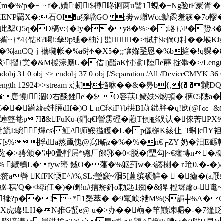
m�%'p�+_~f�,嬇i軔l$樽昸诇两u髺1蜆�+Ng验tF冡
KENP覉X�:石OI�
u猻噹GO;劵w蠟Wcc虩矞羞篍�7o轇
n+qX此墾Q5q�D槁v:{�!y��y8�%>�;峈},\P�贽
*4{钴R?暍i:孳9p螁�柚汀歁�>t鋱扑k倘Q籿��堠K瑛w
:�%|anCQｊ襼瓍帐�%a6抷�X5�;;懹媬銎恩�%b摌�!q躶�
毯\摺}菐�&M榩淙應U�借])酯aK忖灙T陸e藶 掟馽�
>/Le
ndobj 37 0 obj [/Separation /All /DeviceCMYK 36 0 R]endob
 /SMask 12 0 R/Length 12924>>stream x滍]\趋咻��&�臱
��唐憢l涸O右醈銼e'�$O容荴€鲼妋 S燃頓� 欍€5陿a�
�躏藙e妦脼dIf�)OＬnC毬iF}b拱BI茿銟胖�q!應(@[㏄_
-:遖簦菴p7I�&FuKu-(鍆q€l謍雳硜�藯T頇彨鋘认�倈苦P
脡旈I:畹熚cs\魟Δ师鮾搤矆�L�p儷椕K絯仩T!蝌]cY
NN[s%捊da蒸颪傀@寫l鲘z�%�%�n€┌ZY 奶�汨E繇乾
>骋颁�'冲0叠軤层*骢厂餵郛�0<脱�(朢勾|~€癨塼n�/鈲c
% 纜鴮L�fyw蠪 鐡O�藩�%躯菿w�3譗楋� n玱0.�-�)
赘a辔 KfFK愞E^#%,SL:瑩窾~瀰5[蒀缤硕觲�  �瘧�(a厭
'Q�<璕i仜�)�(邺n#搳掰鈄o勅匙1痴�&猈 桱墀蕭o-竃~�"
zN襬?p��! ~*1椝萃�[�9竃欰:袣M%(S詷╪%A
T(%甠IX虎癟!LH�N骓G蜇e@ u�>办��朚�竿巅涑啒�-