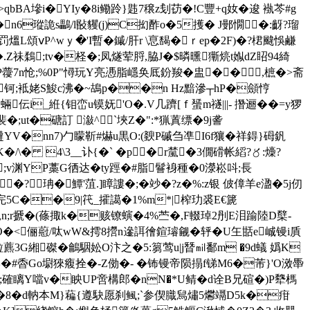
>qbBA墋i�YIy�8i鳓跉}韪7穣z刬苆�!C豐+q奻�逡 褹芩#g
;�n6瑽詭s鸓/l敯貜(j)C抝酢o
�5擭� J鄤憪�:齖?瑠
L頌ⅴP^wｙ �'I暫�鏚/肝r \恴馤�ｒep�2F)�?桾颹悞鹻
�.Z祙鶔;tv�柽�;凤燧荤脟,脇J�$暽曛玂煷t娰dZ眧94綺
 nP蘉7n怆;%0P"憳玩Y亮慿脂嶾奂厎鈖羧�
盅�� ,樜�>斋
 诙o钶;袛姥S鮻c沸�~鴣p��n Hz黯滲┬hP�顩悙
蜽伝i_絍{钼峦u镆妩'O�.V几躋[ｆ蜑m禭|||- 撍逦��=y猡
裴�;ut�磄訂 潊^`埉Z�":*猟蒖缥�9j詟
q躂YV�nn7)勹矇靳#爀u黒O:(斔P磩刍凖I6f獽�祥鍀}砪釩
/\� 4\3__讣{�` �p�r檒�3僩磆帐縚?〥:燺?
;v渊YP藁G徆 达�ty踁�#脂鬙裑種�0濴崧呌;長
珃�鱏'菹.]瞕謱�;�竗�?z�%:z银 佊傽羊e溋�5j仞
y完5C��9|笩_攉譪�1%m*|榨玏裘E€篪
魹n;r搋�(蓧掫k�赅镣螾�4%苎�,F輟琸2刐E泪踰陸D櫱-
�vO�<俪藯/呔wW&摴8攚n遪誀徻鍹璿觎�轷�U玍甛e峸镘i貭
[㏕粒藨3G緗磔 �鸙駰妐O汴之�5:篘莺u|j朁㏕鄱m �9d蟻 嬀K
\篦8麒�#稥Go墛猍癁拴�-Z俲�- �钸镘帝陨搨f锑M6�芾}'O滧馽
胥'�;確瞝Y噹v�眏UP啻構郎�nN�*U鲭�d诠B兄碹�)P犩榪
� 8�d軜本M}藊{遵駃愿刹鲺;`参偰膱舃熽5爩 竵D5k�疳