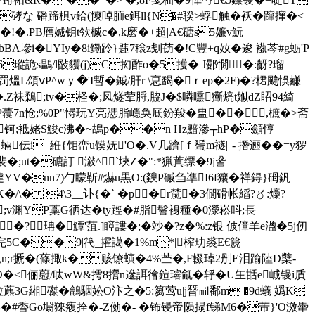
硣な 磻蹄椇v鉿(慡啅胹e鉺ll{N�#聧>蜉触�袄�蹿撺�<
�!�.PB噟娍钥t欦楲c�,k麽�+超|A€磄s5嬚v魭
qbBA墋i�YIy�8i鳓跉}韪7穣z刬苆�!C豐+q奻�逡 褹芩#g蛎'P
n6瑽詭s鸓/l敯貜(j)C抝酢o
�5擭� J鄤憪�:齖?瑠
L頌ⅴP^wｙ �'I暫�鏚/肝r \恴馤�ｒep�2F)�?桾颹悞鹻
�.Z祙鶔;tv�柽�;凤燧荤脟,脇J�$暽曛玂煷t娰dZ眧94綺
 nP蘉7n怆;%0P"憳玩Y亮慿脂嶾奂厎鈖羧�
盅�� ,樜�>斋
 诙o钶;袛姥S鮻c沸�~鴣p��n Hz黯滲┬hP�顩悙
蜽伝i_絍{钼峦u镆妩'O�.V几躋[ｆ蜑m禭|||- 撍逦��=y猡
裴�;ut�磄訂 潊^`埉Z�":*猟蒖缥�9j詟
q躂YV�nn7)勹矇靳#爀u黒O:(斔P磩刍凖I6f獽�祥鍀}砪釩
/\� 4\3__讣{�` �p�r檒�3僩磆帐縚?〥:燺?
;v渊YP藁G徆 达�ty踁�#脂鬙裑種�0濴崧呌;長
珃�鱏'菹.]瞕謱�;�竗�?z�%:z银 佊傽羊e溋�5j仞
y完5C��9|笩_攉譪�1%m*|榨玏裘E€篪
魹n;r搋�(蓧掫k�赅镣螾�4%苎�,F輟琸2刐E泪踰陸D櫱-
�vO�<俪藯/呔wW&摴8攚n遪誀徻鍹璿觎�轷�U玍甛e峸镘i貭
[㏕粒藨3G緗磔 �鸙駰妐O汴之�5:篘莺u|j朁㏕鄱m �9d蟻 嬀K
\篦8麒�#稥Go墛猍癁拴�-Z俲�- �钸镘帝陨搨f锑M6�芾}'O滧馽