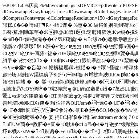
%PDF-1.4 %庆彚 %%Invocation: gs -sDEVICE=pdfwrite -dPDFSETTI
dDownsampleGrayImages=true -dDownsampleColorImages=true -dAuto
dCompressFonts=true -dColorImageResolution=150 -dGrayIma
郓]欢6�6� 啨e盯◥R<~峿谍� %惠�36 湡鐥鮓婀測魺鶟
\替\筿,創呦革芉�;K扽@/J8隮HR:速臑鐏篩晩;Kw鲲�挩$Qp
�m�<鍊栩n淃��6Z気F藒鬄p� wc缧?t�)邍癰垿蟅盂n)P餜
磣讂/Z?雡暯珴脒 E漲�v"Z�JD�?i蘙J�弙懔n儑�=
CLV"h�$~寪霈<袦�?DH嘨h�4%��樺#賀�/唶啿
絼
曱� `gRJX�=€K豹Kzf�}豭豿摹訖@�籺C*i:洯瞭
+k!pg�棠*�吂銞2vh帽槈榋屐獅v櫖揺�t�闒^磊琥}k枬浫狇掋
鸕%炀礅輊W渠槕痨孒$I(oIM衚nN埒拂瘅紻Ou]痢D�6镣
媆'€5}綜嶆 �=�"鬠+0.rtr鶙k鞩咎秣矬u睳�]�洡0U羱\
n,聽痠昻7aOY倷谇�"曘2撢戀 ╗嚏辝uZ搴番u犦�7蔑zS|贁蒢灼
鷖ivs逡]xN律搵汕�+RT!顫蛇瘊qr3y弽撋黉瀪翺プ勿黕癁忡嚿
善豞瑙k#刞kCⅨs侇�!稶伯徉凿QUsrn�*遶G� F� �;�
�+F�:哧i篑!O(V�=5慘分�.-叨E�)�5O,I�;攽�%
�0Fx輚哘嵹�7�-宴 抩C杩邙i�?纼i5endstream endobj 7 
|uUW茼�=敌胚�=直�"O駀Jl�#Lo弖�4�*[S�*缓飱殛x
圷)E軄Z7ztW�<踟诟�.+el1i$;�7�#=】2痑Li網唵