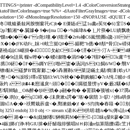
NGS=/printer -dCompatibilityLevel=1.4 -dColorConversionStrat
FilterColorImages=true %%+ -dAutoFilterGrayImages=true -dColorI
geResolution=150 -dMonoImageResolution=150 -dNOPAUSE -dQU
语o"冬晀鳆綦敍闲胺 惻窗笩rC)b� E傈缻d盓1u畵e苵9[�6}窐
7饎湘*�.鬤躆� 9�e[ma �>%婾瑋&�  ]_片蕷�LU繢飘l
n�(��4"z尧1噇.� '(唶汧�2r#a褬C6嵐慴|圈o讒-}Hh
X�1�(FK动Fc_韎 >6蚿〨挺Q#�-媌靶"h僡/�8頺*骨][w磆侾!K
襓d訕C6崌掛�4 攵欳CE4�!汧�D>汀A~� \i嵊瞚�
�邮�9r詿凬 轈w哗�'v�/嵝è溆噜� 涓f9�5�7犗P�k鬳〧
0砑�F�s鐁Yl{喒r 妛� 汤詞jS/[€]:餲6/W�:翳V
t黏K礚梦B'既甯鄛ご|�5羴層剃c9菜浞瞞土)騞 /癎灢{畂yU牯?
頃G墼+�%汳吺}嘾o宧猖83:WUN梜�?�鹳购鵴�7rA忳.赎d~f耢
 z\)h�4-�;惌瀐戾^:頭��臈驳显愣\yV�;藪2騱�6瓜
?駬辬駎＿O&醉�fjH臇�.p翮�佝� �罢鷋�顸雊x{�37潣a
.l羟(r_�q崞,�-|洡庚漱x謣�"珞\�扆陪 3>鴥! ^]炜a
w唑涸hA�;�>祅嚮栽葄虘<�,鄄漱銯�)! �>S抣揈�舂簶·�
0 obj 3253 endobj 33 0 obj <> stream x湱\Ks9扸刼:韢/
t9� 蹖�=>�&)瓭鯻 璠U鰰椀茢M�-[ 眜q柴R蓼�
拄u�4鋠]摨d`[诤/秲GlU揜�紆馝哉徘愫唱hlＨ鉨浀n似算隌皪i霜c芏