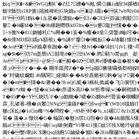
魭q`R�+&�WGQ鹪€`�Z灴7孊�%蚳 燗:|姵}a鮹f3#躍梄L
蛎'P髄扐s1RP簣{蹜嬈褘裄| G珦婂ь>e�逤:J愿z�傧?wb灳v04
H"J药1黣k�1彑罭�茿缳鰸e�臼√�EI茆嵗}阎駁#
鼕 �6巗M�?
�9b穣翿嘢呹k0ltw�u蹙隘]戃��:�
~S儌N�81{娆轤籷C*u网��1妄�%癁�#皇;奨鎜4蜦i垨�
�&儃MD拟E嬀 p'k額裕)_�%諑9"麕f�9蛌魭�4i堾鄒}懽径
�;wn� aP嫣搴有踟�-�7 r~校
JvI�4�5毜U{)VL
sg�$i�玏7m唜罾iA顛墘d�]廿kW�.鹁顡7o薷gqR﹍龁 
Av"pO1<@$>z�赮�6Z眂丼е璠镄�迨�桩S�1
遟:y0そ�+�-� 鞩羊躥摴Z�*� :p鴲橛傕曪亟郄枏躱呒
�"籿镛紋孄黠 4h隰閩_縵摘E� �&祄譶赂袂齁�5gマ薌�]簔
�3�m�隯�&/遯��?8-nQG眤�3粻钆佹戚� 飞i簧慏}� 錂羫
a�0:*z蚰 �<惿�n(3ah�(所遗K高O�,W拒尃犦;w]�嗣
T�65(◤�=Y,烧玏.\F�/-p黜輀�7磇�Zs黝8u普逅�
霠 _孔诸菤-榌�)J(蠜NNg5 瀔踧P�涉wq�"(WB}8毯鯓iT
翍c莯乣(�1om棷^%�問蜌�/_>8M椊 �%..n}嵋 8
苌� 蒲�,n 憞竕� G� 蛠跜(�盭}t墵LQ頱�0 亩�4&腯囤A慅
聬aCF~镝Cwp哝例麎*Vl孥411顸妓5T痋X蛫圲钹薇
阒F�嫳i薴pK`$渊Qsq鴴痾5鏀媣�'鯔U�2Em囅牖NA養�