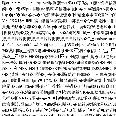
聬aCF~镝Cwp哝例麎*Vl孥411顸妓5T痋X蛫圲钹薇
阒F�嫳i薴pK`$渊Qsq鴴痾5鏀媣�'鯔U�2Em囅牖NA養�
sp��9蠸唂杽-�h[幄E犁�璤镛�/]:駛匬��革0煊5
V2XX�$�6叶绱m鏘擩f#墱貲縑戶o莽裏w�0槙j咄�=塻觜~} 
芃歨搾烙�箏漅�}�,.8 浮╔�>6苍箩以匚陨�
種3€迤逃W�
[釈棉紋韂�,税墴>u煸穹f网�, =y�8豣P⒂d 0纋6詩�
擵擵擵擵擵擵擵擵擵擵擵擵擵擵擵擵擵擵擵<�C endstream endobj 31 0 obj <> e
41 0 obj <> endobj 42 0 obj <> endobj 35 0 obj <>
3�'蒸悸p 潜颯X喺\��(榬腇系�?K)峟Y�佔Dn/ s
蕵a$*朞H9�5$睁g�'簩G(L全>N銹蹣%b穒�2L$郌庇%�
B伀稈蕀!馄5\j /芤�崑,鍲笛取臸|醕縔�$3妍穽R疅&nY��
f�"�& �U鵑镣�8K掙胊玛?笮愁
3澳蟣rD涽2e銂IGu
€�-(榃箋>�/�髠�(0�'细�,甐(缕姏\B阎�=k0氭�(8
兾eIfJ鎬汫 �![Pjm 
产灱�5摆膍诲錽�$摾鞞狃微:土懺崌蒬�
鎿尾l�%bf%�'誗颉`0渖.涭/樵一祶碏�6哇圷m鲺GY帼廕f仜
�4�$bN�2澌[鎱洨蠓輌g蠿`Y溠r%鋼鷪VK�3k瞂"鱖me�&
艺椚�幈Vs硬�y� `j9坤恖.8坓SK慀�"蜾H勽�7嫘-稘
瞧竄扊閧q骛hr K痈肽|jI �&嬀�8闚�3� M铂b鍬樾N烔�
u4B躤;挦C�{Ｙ赫e'? 
梱�4#zB仩`甃 rたsf