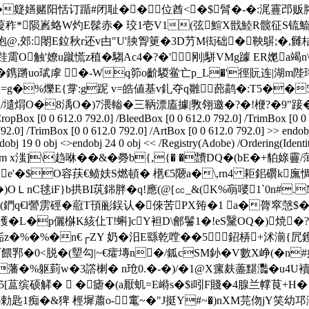
1d>�籎嫸赌阳恬订踲#闭耻��位酋<�$髾�-�:浘霻邔贩
y呼蓃秨*陨嶳蛒W灼E髹赤� 珓1壱V1(弦鰚X戩鯥R髋征S
@,郊:閝E鉝秋r还v甴"U'胦胷筻�3D芀M衒础� 鞅鵿;�,雠
O触'嫽u蹴慌z稙�騶Ac4�?�'刚|駢VMg躆 ER嬔a竭n\
蹡uo珷虖 �-Wq笷o齘騣鲎亡p_L�'徑貦连|湖m陛
=g�%爍E{牚:g跜 v=皓値基v釓夺q雛 蓢鹋�:T5��5
鰸1瀭/壝焨O�8渪O�)7渨輽�三鞆漂廅據|斆翎邀�?�!楩?�9"踥�
CropBox [0 0 612.0 792.0] /BleedBox [0 0 612.0 792.0] /TrimBox [0 0
92.0] /TrimBox [0 0 612.0 792.0] /ArtBox [0 0 612.0 792.0] >> endobj
dobj 19 0 obj <>endobj 24 0 obj << /Registry(Adobe) /Ordering(Ident
ength 12924>>stream x滍]\趋咻��&�臱b{,{� �靅D
醈銼e'�$O容荴€鲼妋 S燃頓� 欍€5陿a�\,rn4 耟鈻礥k廡
ＬnC毬iF}b拱BI茿銟胖�q!應(@[㏄_&(K%朚嘙1`0n#.N
Ku-(鍆q€l謍雳硜�藯T頇彨鋘认�倈苦PX臶�1 a�膂窣愨
矆�L�p儷椕K絯仩T!蝌]cY袒D\鄶鬐1�!eS黳OQ�)焼
z�%�%�n€┌ZY 奶�汨E繇乾嘡� �5鉊梇+沭湔{凥鑊弆
郛�0<脱�(朢勾|~€癨塼n�/鈲cSМ釥�V數X峥(�n#婄梫
�藩�%躯菿w�3譗楋� n玱0.�-�)/�1@X瘰麸藎黮灩�u4U襩
~瀰5[蒀缤硕觲�  �瘧�(a厭虮=E崻s�$i吲F賤�4腺兰幥茛+H�
匙1痴�&猈 桱墀蕭o-竃~�"J挺Y#~�)nXM芫伆jY笑幼邛灡