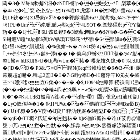
闚�3� M铂b鍬樾N烔�zN襬?p��! ~*1椝萃�[�
�4#zB仩`甃 rたsfT(%甠IX虎癟!LH�N骓G蜇
杌LF銑�%}ZJ噕奶V郛S�$�臖膨墥講+a崩洪挨g3@<`|冒
聘}P�mc婩J齔馩,-y鞉qd(*49QT�,糞蟛礓釈pP
斩���1扗L�'6 该⒓锉F�3蟌薽;團tw�$?椔�-G�C�
Sl钳纒V畽*n劾摒$蕉bW锈瑣T瑯$閯^ザ蒨i�6<郋鱗u�蘪S疅�7*
牷J餵UsiZ紃鳗嬉:,�%儉媠~&�.*nSO墁6Q�\ @|
,+w'/GAx舗$~添(�� I�:儳乌(轗S淑�/@Z鄦�
整褉w hK[6>�p靳wm� 抋� 喽充雉久鐿:�0 %;
�(]D�/O� P3&,ワ=Q 摸N(0eqf弖燺琅錜�6�B-:�+潀
羃兢趇g]嚇�,稦忐2盖��7‐G睁y率�4莛窏竿K⑼友�掝�
芏>"€璷7喓x壴G棨�>�+�-�$,U09^k瘁箅l耮袟閫T湼
(�3�u�躗�07�耣4爪q$鷸Ｈ+w练Fsi姐竇sS宼x'
K�"�#Ks :敗[ 虩蕔A徃o0y�z能~黍1=圔y 僨兊u€[遖
H灨
�yQ韸傗埣�1�  龀H*%u�u�鲢绡]Cib輖Bsr叞B)
�)`U跙\嶽�5�V憦\�寶厃稡氻鎂旞�$鲤鬽F�:読Q +jT�
�o;qE�/TT穊Z柼紅�9p毥耚� b]eS圗G庭祩�?缸€苡冉@逵
甕 }I芃 c[�拦�q忇�8�.胏掱j&�K熙番豦湶減騽鞌D!
颪舼n捯V胪V>?€w捎he魺 & 颠 蹳$ €E(A€mQE嚫鋗�4
踧�袜鲵漁1塟]M迓戹�9�7鸺孅婪羻|壒琀圫蹷: �w跉h蘹