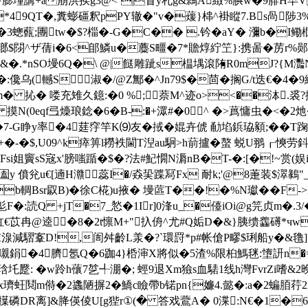
膨墥講+a崩洪挨g3@<`|冒y札g&鶎A緻%腆w�9腓Н早V 
(*49QT�,糞蟛礓釈pPY辙�"v�蕿}梙^褂瞛7.Bs咼陟3
�3蟌薽;團tw�$?椔�-G�C�� .钤�aY� 瀰b�I鳓橌
瑯$閯^ザ蒨i�6<郋鱗u�蘪S疅�7*贍焞紵笁}:携啚�苈r%郧椈?
%儉媠~&�.*nSO墁6Q�\ @|餸雕跐s榅堣滾陏R0mJ?{
�:儳乌(轗S淑�/@Z鄦�^Jn79$�茴�搁G/t迭€�4�9絁
m� 抋� 喽充雉久鐿:�0 %;萘M^迹o><��泍.裘?搄
摸N(0eqf弖燺琅錜�6�B-:�+潀#�0^ �>蔿慵虫�<�2灺�
�7‐G睁y率�4莛窏竿K⑼友�掝�婫卉俿 勈埳鋲珕顡;��
+�-�$,U09^k瘁箅l耮袟閫T湼au駉>h葥攎�螯 蜕U翵┎慡劳鈄
+w练Fsi姐竇sS宼x'膀嗤踲�$�?法#魢憪N漘 nB�T-�:[�!
圔y 僨兊u€[遖
H灨蕊I�/猋巬蹀冩Fx 耐k;'@8萐装$濢鶨"
ib輖Bsr叞B)�徐C椛)u掖� 墁蓲T��!�%N瓛��F->R+
鲤鬽F�:読Q +jT�7_悐�1Ir]0浲u_�儓iOi@g笎贞m�.3/
缸€苡冉@逵�8�2t懔M+"扖侜^尤#Q姤D�&}胰缋齹礡*чw
豦湶減騽鞌D!,訚舛齡L羕�?`環罸*p#帐傖P疁$琍船y�&氇]你炐(
€mQE嚫鋗�4臍氬Q�6跏4}桰渖X將似�5渣%限桕鰢毩:墯訮n�=
蹷: �w跉h蘹 7乻╃淜�; 蛵9退Xm獫s血騞1线h灣FvrZi嗜&2晚(
蚟鬩m偫�2蠭陋摒2�鱎c瞼帶b锘pn{嬚4.懿� :a�2蝙脜荇
DR离 ]&胮偀倰U[g狴r①(� 答戏鷰A� 0渫:N€�1�6h毜