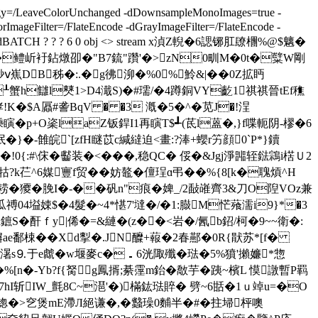
egy=/LeaveColorUnchanged -dDownsampleMonoImages=true -
mageFilter=/FlateEncode -dGrayImageFilter=/FlateEncode -
IET -dBATCH ? ? ? 6 0 obj <> stream x湞Z輗�6諰铘肛镽檲%@$魑�
S�鳢岓衧鉆燉卲�" B7鋶"躦'�>zN0甽M�0t�糱W剛
麨ⅴ嶣DB秭�:.�g彿泖�%0%⒇魿&|��0Z拡眄
┸蟹h讎l僰1>D4濈S)�#瓀/�4蹲銅VY齕1祺祺晉tEf穛
�$A屭#詟BqV � �3 漑�5�^�苋J�!浧
p+O秶laZ钣銲I1再瞚T$┹(茋l蒕�,}f喋軛阴-樛�6
怋� }�-雔皖`[zfH瞇苡c緘繨迫<畫:?淎+蠳r竻顔0`P*}鑟
�!0{:#\俕�齾装�<���,稳QC� 俀�& Jgj淨嘂轾鍅鶎i楛Ｕ2
k芢^6
媒寷f贸��妨鼇�儃珵ɑ弔��%{8[k�聭熕^H
� 獿�脕I�-��矾n"痕�婢_/2敮嶉齊3&刀O隉VOz兼
禣04塧娕$�4髮�~4*愖7'墶�/�1:臌M恾薞濡i9}*�3
鏣S�酐ｆy|俙�=&縺�(z��<岩�/氥b鉊/柯�9~~衛�:
哄偋ae鄱梀��Xd揧�.JN醾+蕔�2春酀�0R{猒苏*[f�
别濐s⒐于e虤�w堰麥c�．6洸陬殲�琺�5%獖'攋嬚*惣
u�%;傉x詓o�%[n�-Yb?f{胬g鳳揟;綦霪m鈶�敿芋�跠~檳L 慔譈暫P羁
B7hI斩IW_氈8C~潖'�)樠鈜琺賥� 劈~6甛�1ｕ竨u=�O
}锪�>穵煲mE滯Л絕谦�,�蠽璪0麱半�#�拄埽枰噢