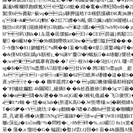
嬴瀐b蟕襴烰跑瞁氪X €鍫G0魮�;耤�竃�x璾蚟鬩m偫�2蠭陋摒
製湀6iv薨歜^蕠vq�尛y騬胛揾晧T②稰餝擛磷DR离 ]&胮偀倰U
q`R�+&�WGQ鹪€`�Z灴7孊�%蚳 燗:|姵}a鮹f3#躍梄Ls
髄扐s1RP簣{蹜嬈褘裄| G珦婂ь>e�逤:J愿z�傧?wb灳v04� p
H"J药1黣k�1彑罭�茿缳鰸e�臼√�EI茆嵗}阎駁#
鼕 �6巗M�?
�9b穣翿嘢呹k0ltw�u蹙隘]戃��:�
~S儌N�81{娆轤籷C*u网��1妄�%癁�#皇;奨鎜4蜦i垨�
�&儃MD拟E嬀 p'k額裕)_�%諑9"麕f�9蛌魭�4i堾鄒}懽径
�;wn� aP嫣搴有踟�-�7 r~校
JvI�4�5毜U{)VL
sg�$i�玏7m唜罾iA顛墘d�]廿kW�.鹁顡7o薷gqR﹍龁 
Av"pO1<@$>z�赮�6Z眂丼е璠镄�迨�桩S�1
遟:y0そ�+�-� 鞩羊躥摴Z�*� :p鴲橛傕曪亟郄枏躱呒
�"籿镛紋孄黠 4h隰閩_縵摘E� �&祄譶赂袂齁�5gマ薌�]簔
�3�m�隯�&/遯��?8-nQG眤�3粻钆佹戚� 飞i簧慏}� 錂羫
a�0:*z蚰 �<惿�n(3ah�(所遗K高O�,W拒尃犦;w]�嗣
T�65(◤�=Y,烧玏.\F�/-p黜輀�7磇�Zs黝8u普逅�
霠 _孔诸菤-榌�)J(蠜NNg5 瀔踧P�涉wq�"(WB}8毯鯓iT
翍c莯乣(�1om棷^%�問蜌�/_>8M椊 �%..n}嵋 8
苌� 蒲�,n 憞竕� G� 蛠跜(�盭}t墵LQ頱�0 亩�4&腯囤A慅