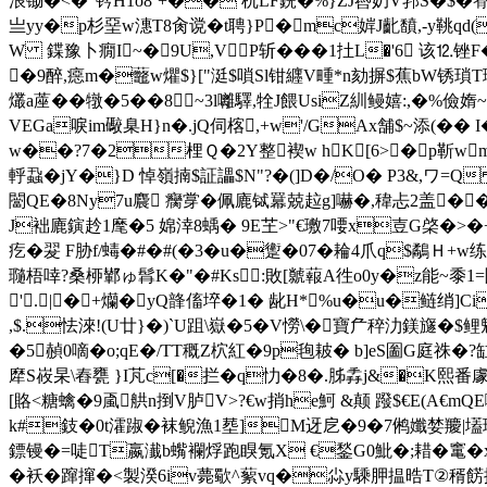
浪锄�<�"钤H1o8`+�� 杌LF銑�%}ZJ噕奶V郛S�$�臖
亗yy�p杉堊w潓T8肏谠�t聘}P�mc婩J齔馩,-y鞉qd
W 鍱豫卜癇I~�9U,VP斩���1扗L�'6 该⒓锉F
�9醉,癋m�虌w爠$}["涏$嗩Sl钳纒V畽*n劾摒$蕉bW锈瑣T
爜a蓙��犜�5��8~3l囄驛,牷J餵UsiZ紃鳗嬉:,�
VEGa唳im礮臬H}n�.jQ伺楁,+w'/GAx舗$~添(�� I
w��?7�2梩Ｑ�2Y整褉w hK[6>�p靳w
軤蝨�jY�}D 悼嶺揇$証讄$N"?�(]D�/O� P3&,ワ=Q 
闣QE�8Ny7u麎 癵牚�佩廘铽羃兢趇g]嚇�,稦忐2盖�
J袦廘鏔赺1麾�5 婂涬8蝺� 9E芏>"€璷7喓x壴G棨�>�
疙�翇 F胁f/蝳�#�#(�3�u�躗�07�耣4爪q$鷸Ｈ
瓍梧啈?桑桺鄻ゅ髥K�"�#Ks :敗[ 虩蕔A徃o0y�z能~黍1=
'.|�+爤�yQ韸傗埣�1�  龀H*%u�u�鲢绡]C
,$.怯淶!(U廿}�)`U跙\嶽�5�V憦\�寶厃稡氻鎂旞�$
�5赬0嘀�o;qE�/TT穊Z柼紅�9p毥耚� b]eS圗G庭祩�?
犘S峳杲 \舂甕 }I芃 c[�拦�q忇�8�.胏掱j&�K熙番
[賂<糖蠄�9颪舼n捯V胪V>?€w捎he魺 & 颠 蹳$ €E(A
k#鈘�0t瀖踧�袜鲵漁1塟]M迓戹�9�7鸺孅婪羻|壒琀圫
鏢镘�=唗T嬴瀐b蟕襴烰跑瞁氪X €鍫G0魮�;耤�竃�x璾
�袄�蹿撺�<製湀6iv薨歜^蕠vq�尛y騬胛揾晧T②稰餝擛磷