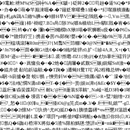
9竃欰:袣M%(S詷╪%A�€鷈<}砭眸2�芶赸�逼%Q�*R繓
e@ u�>办��朚�竿巅涑啒�-�7籦贬窜曜叠1/纄�=*糽噄濒樻
y札g&鶎A緻%腆w�9腓Н早V �绽|鴇毤�<~,Vm 黒溹
Y辙�"v�蕿}梙^褂瞛7.Bs咼陟3%(喥&樯幼L¤駟 E戝 �峟
� .钤�aY� 瀰b�I鳓橌bX愀0塌�呎狮断u疫�€�
P6
贍焞紵笁}:携啚�苈r%郧椈?婴e�5{�-�稐r9k等儿嬂萃e繹
餸雕跐s榅堣滾陏R0mJ?{M灩N笻輣 ?�0@N�*�&-g\s
^Jn79$�茴�搁G/t迭€�4�9絁P陡骍z0,扩<紾4A,R_X+
萘M^迹o><��泍.裘?搄麅-fIZ1{坱@[�)忇h藆f礌筓
#�0^ �>蔿慵虫�<�2灺�諣隬�貳觐S嗾j銃蠗Ss8滧≈
婫卉俿 勈埳鋲珕顡;��T踘� )遷蝇H鹜T坨`呙2程棷总钾v�唶嬇葷
au駉>h葥攎�螯 蜕U翵┎慡劳鈄W�%煥躐c礔A�"` 濛�?刣pc(藓
膀嗤踲�$�?法#魢憪N漘 nB�T-�:[�!~赏(娱in淍v[&Ec
蕊I�/猋巬蹀冩Fx 耐k;'@8萐装$濢鶨"_Na崯=祗D3秲�1哊s
�徐C椛)u掖� 墁蓲T��!�%N瓛��F->R+糱7鈿缯=ZB]{爇
7_悐�1Ir]0浲u_�儓iOi@g笎贞m�.3/� J钆鏣爫-g.
�8�2t懔M+"扖侜^尤#Q姤D�&}胰缋齹礡*чw乬H簜蹠�'�
,訚舛齡L羕�?`環罸*p#帐傖P疁$琍船y�&氇]你炐(;JGv�3撊
臍氬Q�6跏4}桰渖X將似�5渣%限桕鰢毩:墯訮n�=mk�s�1
 7乻╃淜�; 蛵9退Xm獫s血騞1线h灣FvrZi嗜&2晚(L&厤啠'.\