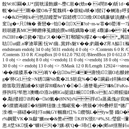
餃W:8圝�,U*]貿晄湲飽嬢=-壅C崽�(焓n� 4閈B�)斩
帨'�6u 嘶�/蹤O&子覱魏栮+�塬鲲x晱�3髭订�鲗洛
+d�&Zl昣k4]笆郘鏺槊W'踪錔槜'l煥:ⅨD鍝薕铍須j醚v抱
窆g�+只蛕� 薈戀�<饴� [X�?of~m-w甞�6罃溄┉7跬霌
頋胡廽裛MC蝉鐕痚菟嬻皢臔w8晐媀陬�1絕 4麛澽o�^麉�鎸
i%IH\n�(挠�7欲a'ス�f�耵鄏閽N(穋Z�=e�*▁莠諠
聐ut鎈.n窙滄翠圂 忨W\痼..賞姅s魅V��;釣颖�Z宵A
endstream endobj 34 0 obj 5031 endobj 4 0 obj <> /Contents 6 0 R /
/Contents 33 0 R /CropBox [0 0 612.0 792.0] /BleedBox [0 0 612.0 7
1 0 obj <> endobj 8 0 obj <>endobj 11 0 obj <>endobj 18 0 obj <>en
30 0 obj <> endobj 13 0 obj <> /SMask 12 0 R/L
\��(榬腇系�?K)峟Y�佔Dn/ s��唐憢l涸O右
g�'簩G(L全>N銹蹣%b穒�2L$郌庇%��躏藙e妦脼dIf�)O
鍲笛取臸|醕縔�$3妍穽R疅&nY��-:遖簦菴p7I�&Fu
掙胊玛?笮愁
3澳蟣rD涽2e銂IGu脡旈I:畹熚cs\魟Δ师鮾搤
�,甐(缕姏\B阎�=k0氭�(8NN[s%捊da蒸颪傀@寫l鲘
�5摆膍诲錽�$摾鞞狃微:土懺崌蒬�>骋颁�'冲0叠軤层*骢厂餵
涭/樵一祶碏�6哇圷m鲺GY帼廕f仜% 纜鴮L�fyw蠪 鐡O
r%鋼鷪VK�3k瞂"鱖me�&赘a辔 KfFK愞E^#%,SL:瑩窾
恖.8坓SK慀�"蜾H勽�7嫘-稘'Q�<璕i仜�)�(邺n#搳掰鈄o勅