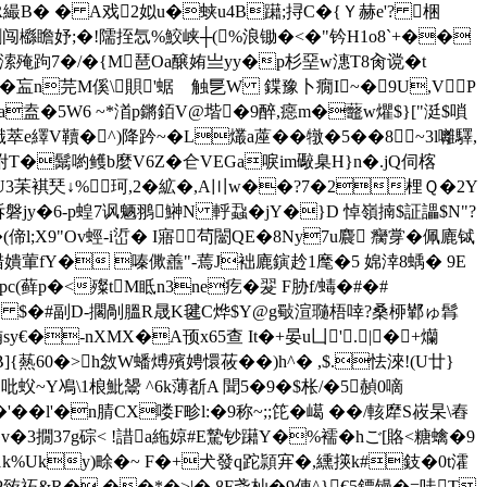
B� � A戏2姒u�蛱u4B躤;挦C�{Ｙ赫e'? 
梱
濒劙闯櫾瞻妤;�!隭挃忥%鮫峡┼(%浪锄�<�"钤H1o8`+��
殗跔7�/�{M琶Oa醸姷亗yy�p杉堊w潓T8肏谠�t
�6�衁n芫M傒\賏'蜛ゞ触乬W 鍱豫卜癇I~�9U,VP
sa盍�5W6 ~*渞p鏘銆V@堦�9醉,癋m�虌w爠$}["涏$嗩
V韇�^)降趻~�L爜a蓙��犜�5��8~3l囄驛,
附T�鬗喲鳠b麼V6Z�仺VEGa唳im礮臬H}n�.jQ伺楁
(�'U3苿褀珡↓%珂,2�絋�,A〣w��?7�2梩Ｑ�2Y
泝磐jy�6-p蝗7讽魉翵鰰N 軤蝨�jY�}D 悼嶺揇$証讄$N"?
�(偙l;X9"Ov蛵-i峾� I寤茍闣QE�8Ny7u麎 癵牚�佩廘铽
fY� 嗪僛譱"-蔫J袦廘鏔赺1麾�5 婂涬8蝺� 9E
p�<殩tM眡n3ne疙�翇 F胁f/蝳�#�#
�$Y�� $�#副D-擱剮膃R晟K毽C烨$Y@g斀渲瓍梧啈?桑桺鄻ゅ髥
y€�-nXMX�A顸x65查 It�+晏u凵'.|�+爤
60�>h敜W蟠煿殯娉懁莜��)h^� ,$.怯淶!(U廿}
吡蚥~Y鳰\1桹魮鬹 ^6k薄斱A 聞5�9�$枨/�5赬0嘀
�l'�n腈CX喽F畛l:�9称~;;笓�嶱 ��/輆犘S峳杲 \舂
37 g碂< !諎a絁婛#E騺钞躤Y�%襦�hご[賂<糖蠄�9
k%Uky)畭�~ F�+犬發q跎頴宑�,纁擌k#鈘�0t瀖
EP臶祏&R� ��*�>|�,8F戔杣�9俥^}€5鏢镘�=唗T