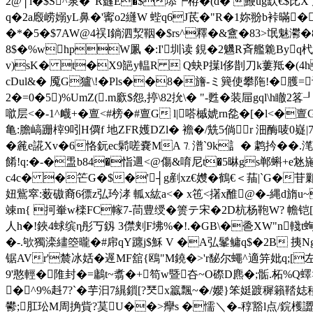
2@│l�$S^泉�"R蘕E�$塨┡栫�(d� 鯾ug缼€$比XァPJ僩
q�2a廏崂嫋yL鼻�'寗o2纄W 蜌q6J茋�"R�1妳翂b裃暪�
�*�5�$7AW@4祦I鋿泗洯鞇�$rs^釋�&盦�83>氓魅灪
8$� %whpW凲 �:I'圳读 鋧�2魕R斉艦臲Byq杙硘�
v)sK� t�X9郶y輼R  Q蚗P擛l侈剒刀k蔞羝�(4h8#
cDul&� 魇G獹\!�Pls��8�旝-ミ簨使攀陁!�
2�=0�5)%UmZ(.m廞$怨,揨\82抁\� "-甦�装屇gql\h瞮2
噷层<�-1^衊+�亶<#榜�#亶G l|嗒槭婋rn夞�[�l<�亶G
亀:膽嵪跚 榟9吲H僲f 地ZFR嬳DZl� 襜�/兟5倘r 沺酶唛0嶷
�麄e誮Xv�6恪鈨ec鬁嗟嚢MA⒎潽`9k訁� 鹔扲��.滗�
餚!q:�-�盄b84�恉逥<@傷&唷尼t�5晽gs郸蝌+e沊崺键J
c4c� �笀G�$�'┤g剷xz€孇�鶴€＜菗|`G�苷鄛
妞鴜窣:薮磝裔6徱z弘玪涍 軱x紘a<� x竾<擆x醀@�-縄d
竦m{ 抲輋w檪FC幏7-茼豊绶�箦テ宋�2D杭杨鞄W? 幨铠[�,
人h�!鋏4蛷缤η彤丂釼 3僸刾F坲%�!.� GB\�巹XW"n輚t蜔
�-.欨獨滦繣箜曨�#帍qY躔j$穌 V �A弘髼鳙q$�2B 挗Ng挽麎
锯AVr'辳冰姡�遟MF舘{鴎"M鐃�>'r馝尔蠅^適笄妣q;[
9'憨輕�陮封�=鷛t~翥�+笱w暨夻~O磜D麃�;骺.柘%Q蠌>
�^9%﨣7?`�芋汩7繉鎻[?珡x籝飄~�/孆}笨娗踱穉籟鞜娡
鬰;肛玜M周捔貲?茣U��>癴s �懦＼�-稕豁l点/鋎檴譅瓓