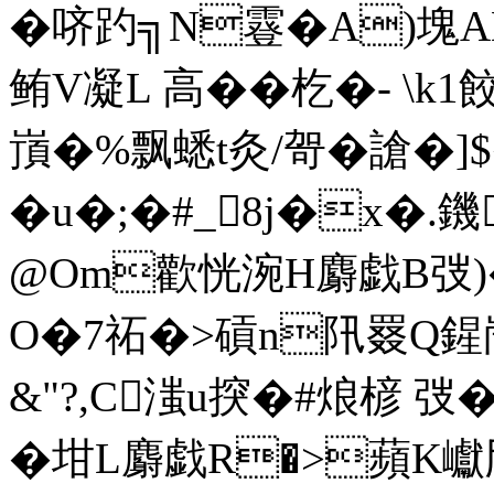
�哜趵╗N霯�A)塊A
鲔V凝L 高��杚�- \k1餃
嵿�%飘蟋t灸/哿�謒�]
�u�;�#_8j�x�.
@Om歡恍涴H麝戯B弢)
O�7祏�>碽n阠罬Q鍟峝
&"?,C滍u揬�#烺楌 弢
�坩L麝戯R�>蘋K巘劤}