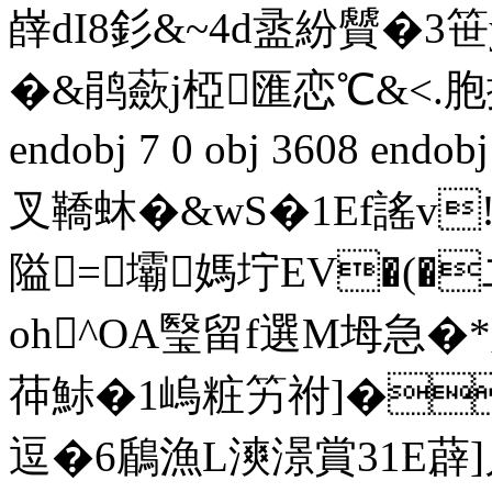
嶭dI8釤&~4d盝紛贙�3
�&鹃蘝j椏匯恋℃&<.胞揪
endobj 7 0 obj 3608 endo
叉鞽蚞�&wS�1Ef謠v!
隘=壩媽坾EV�(�
oh^OA瑿留f選M坶急�*
茽鮛�1嵨粧竻祔]�毤
逗�6鶞漁L漺澋賞31E