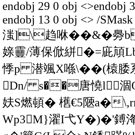
endobj 29 0 obj <>endobj 3
endobj 13 0 obj <> /SMask
滍]\趋咻��&�臱b
媇靊/薄保俽絣�=庛頏Lb
悸p 潜颯X喺\��(榬腇
Dn/ s��唐憢l
妋 S燃頓� 欍€5陿a�\
Wp3M}濯I弋Y�)�'鎛