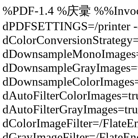
%PDF-1.4 %庆彚 %%Invocat
dPDFSETTINGS=/printer -d
dColorConversionStrategy
dDownsampleMonoImages=
dDownsampleGrayImages=t
dDownsampleColorImages=
dAutoFilterColorImages=t
dAutoFilterGrayImages=tru
dColorImageFilter=/FlateE
dGrayImageFilter=/FlateEn