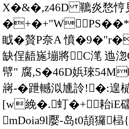
X�&�,z46D 韀炎愗悙
�+�+"W PS��*
眓�贅P奈A 憤�9�"r�
缺侱龉崺塴將C滗 迆淴C
幦" 腐,S�46D娦琜54M
嶈-�跇轗泤尰詅!�:遑
[w絻�.虰�+耛i
mDoia9l嬮-岛t0頡玀