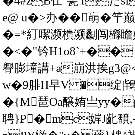
�4#zB仩`甃 rた
e@ u�>办��朚�
�=*糽噄濒樻濒劙闯櫾瞻妤
�<�"钤H1o8`+��
臖膨墥講+a崩洪挨g3@<
w�9腓Н早V �绽|鴇毤
�{M琶Oa醸姷亗yy�
聘}P�mc婩J齔馩