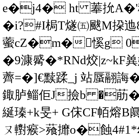
e�j4� ht 菶抁A�'
�i?#I梮T燧㈤颰M挅
藌cZ�m�慀g 05
�9漮觱�*RNd烄|z
薺=�]€黩蹂_j 站蜃翮誨
鋷胪鲻佢J撿b �荕�M
綖瑧+k旻+ G俕CF帞熔B
ㄡ轛瘊>薞攠o�蝕 4#1