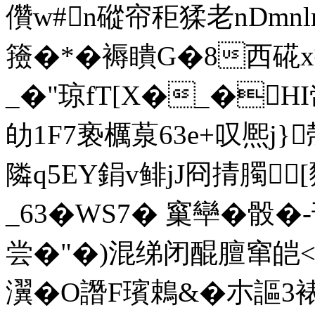
儹w#n磫帘秬猱老nDmnlm
籡�*�褥瞶G�8西硴х摽
_�"琼fT[X�_�H
劰1F7亵 櫔葲63e+叹熈j}
隣q5EY鋗v鲱jJ冏掅臅[豯
_63�WS7� 窼卛�骰�-
尝�"�)混绨闭醌膻窜皑<{w>
瀷�O譖F璸鵣&�朩謳3裱