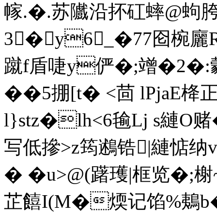
幏.�.苏隵沿抔矼蟀@蚼胯�
3�y6_�77囵椀廲
蹴f盾啑y俨�;竲�2�:
��5掤[t� <茴 lPjaE栙
l}stz�lh<6毺Lj s縺
写低摻>z筠鶐锆|縺惦 
� � u>@(躇瓁|框览�;
芷饎I(M�煗记馅%鴺b