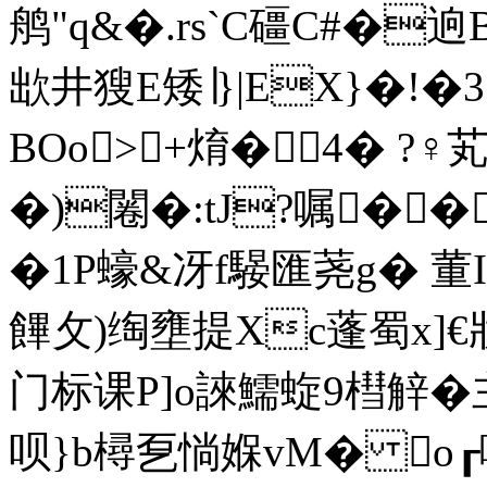
鸼"q&�.rs`C礓C#�逈
欪井獀E矮∣}|EX}�!
BOo>+焴�4� ?♀
�)闂�:tJ?嘱��
�1P蠔&冴f騴匯荛g� 董I
饆攵)绹壅提Xc蓬蜀x]€
门标课P]o誺鱬蜁9槥觪�
呗}b樳乭惝媬vM� o┎哳