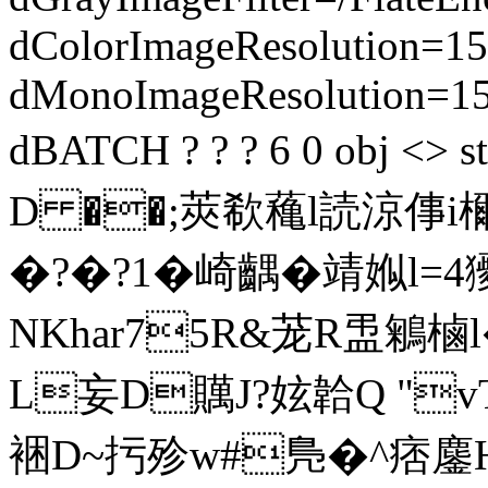
dColorImageResolution=15
dMonoImageResolution=1
dBATCH ? ? ? 6 0 obj
D ��;莢欷蘒l読涼倳i檷$
�?�?1� 崎齵�靖娰l
NKhar75R&茏R盄鵴
L妄D贎J?妶韐Q "
裍D~扝殄w#鳬�^痞鏖