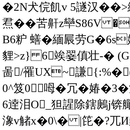
�2N犬俒飢v 5譢汉��
焄��苦鼾z卛S86V �
B6粐 蟮�緬屒劳G�6s
貍>z} 6竢翣傎壮-� (
啚/罹UX~謙{:%
0^笈0呣�冗�媋�3
6逹泪O_狚謃除鎋鶊j
潒v觰x�0\� |笓�?兀И燊