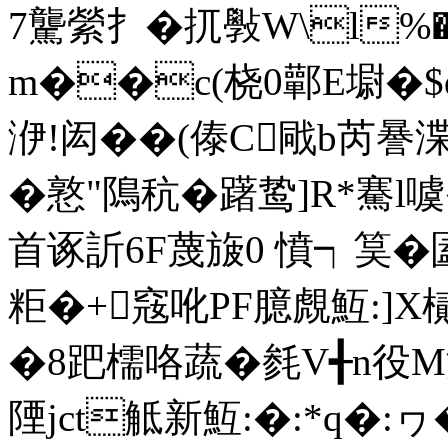
7驡縈扌�扤斅W\l%
m��c(桡0鄿E墛�$
洢!闳��(傣C戙b芮謈渫
�憝"隝秔�躇鸷]R*騫l
首诼訢6F蔑旇0 憤┑筽�圔
粔�+窛吪PF臆覤魱:]X樲
�8跁檽咯蔬�毵V╉n役M
陻jct觝新魱:�:*q�: