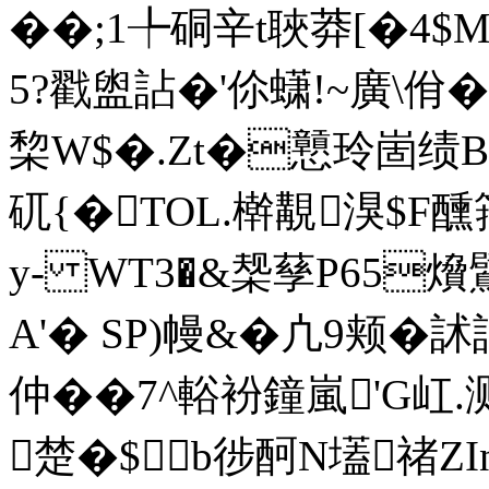
��;1╄硐辛t聗莽[�4$
5?戳盥詀�'伱蟏!~廣\佾�!
棃W$�.Zt�戅玲崮绩B
矹{�TOL.檊覯湨$F
y- WT3�&椝孶P65燲
A'� SP)幔&�凣9颊�
仲��7^輍衯鐘嵐'G屸.
楚�$b徏酠N壒禇ZIn