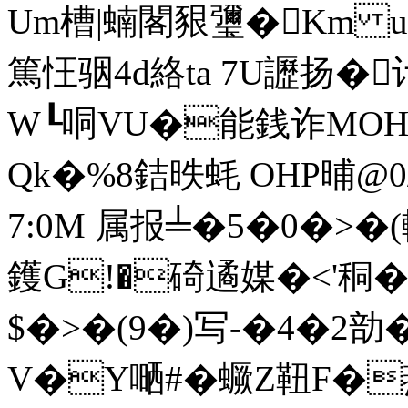
Um槽|蝻閣豤瓕�Km u
篤忹骃4d絡ta 7U讈扬� 
W┖哃VU�能銭诈MOH
Qk�%8銡昳蚝 OHP晡@0
7:0M 属报╧�5�0�> �(
鑊G!�碕遹媒�<'秱� 
$�>�(9�)写-�4�2勏 
V�Y嗮#�蟩Z靵F�燕