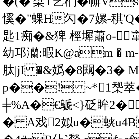
�(�'檗T艺椚�幈Vs
慀�"蜾H勽�7嫘-稘'Q�<
匙1痴�&猈 桱墀蕭o-竃
幼邛灡:暇K@am � m
肽|jI �&嬀�8闚�3�
p��! ~*1椝萃�
╪%A�€鷈<}砭眸2�
� A戏2姒u�蛱u4B躤;