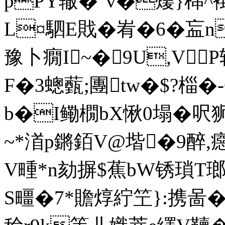
pPY辙�"v�蕿}梙^褂
L¤駟 E戝 �峟�6�衁
豫卜癇I~�9U,VP斩
F�3蟌薽;團tw�$?椔�-
b�I鳓橌bX愀0塌�呎
~*渞p鏘銆V@堦�9醉
V畽*n劾摒$蕉bW锈瑣T
S疅�7*贍焞紵笁}:携啚�