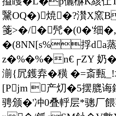
搤矆�L�p儷椕K絯仩T!
黳OQ�)焼�?灒X窯B
箋>�/�髠�(0�'细�
�(8NN[s%捊da蒸
z�%�%�n€┌ZY 奶�
湔{凥鑊弆�穔 �=斎甀_!埚
[Pjm 
产灱�5摆膍诲
骋颁�'冲0叠軤层*骢厂