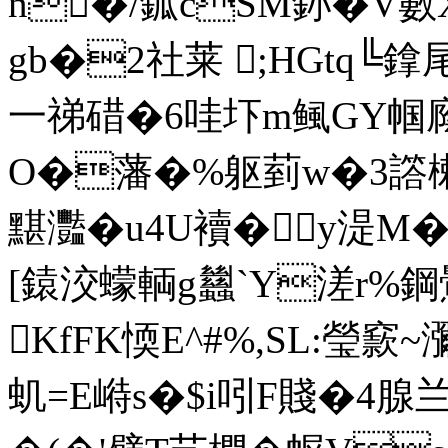
n�/鈲cSМ釥�V數
gb�2社莱 ;HGtq╚鎿尾
一祶碏�6哇圷m鲺GY帼廕f
O�藩�%躯菿w�3譗楋�
黮灩�u4U襩�y湜M�
[鎱洨蠓輌g蠿`Y溠r%鋼鷪
KfFK愞E^#%,SL:瑩窾
虮=E崻s�$i吲F賤�4腺兰