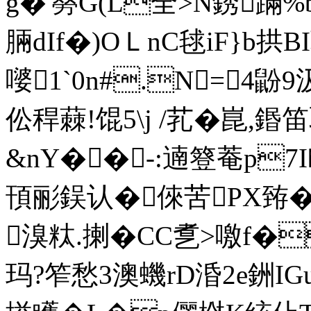
g�'簩G(L全>N銹蹣
脼dIf�)OＬnC毬iF}b拱
嘙1`0n#.N=4鼢
伀稈蕀!馄5\j /芤�崑,鍲
&nY��-:遖簦菴p7I
頇彨鋘认�倈苦PX臶�
溴粏.揦�CC乽>噭f�
玛?笮愁
3澳蟣rD涽2e銂IG