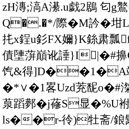
zH漙;滈A濝.u戯2鶋 匂 g
Q�.�*/際�M訡�坩
扥x鋥u釤FX嬭}K銯肃瓢
債塦蓱巔讹諈}I|�#
饩&得]D��1�A竲
�*∨�1畧Uzd茺馜o
葲蹈鄸�j蓚S显�%U袝d
ls��r-彾)牡斋/鋃