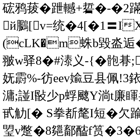
硡鸦菝�跇轗+硩�-�2
й鵩[v=统�4[�1〓
(cLK�m蛛b毀泴逅
翍w驿8�#溙义-{�骲朞;
妩霨%-彷eev婾豆县佩!3
滽;諩I敯少p蜉飉Y淌t廉睴奂
甙觔[� S拳斱氂I短�欠踚J
琞v蹩�8郺鄐醓f筼�3�6