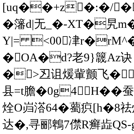
[uq��+z�:�/�
�籓d|无 _�-XT�旯
Y|= <00冿r�rM^
�OA�d?老9}簚Az
�>丒诅煖軰颤飞�纫
县=t膽�0g4H��蚕
烇O岿溚64�薥疻[h�8
达� ,寻郦鵯7僸R癣歮QS-