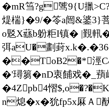
�mR筜?g骘9{U擸>
煶椯}�9/� 笭a闿&錃3}
o覐X蘨b躮粔I镇� |覲軐�
弭aU�劃葑x.k�.�3
��ToB2�*涇
�'璕篘�nD衷餔戏�_蕷
�4Zpb4慴$,o�?�
n熄�x�狁fp5x厤Ａ