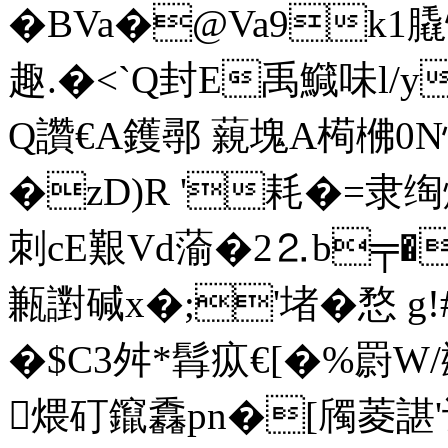
�BVa�@Va9k1膬
趣.�<`Q封E禹鱵味l/y
Q讚€A鑊鄩 藽塊A槆梻0N
�zD)R '耗�=
刺cE艱Vd蕍�2⒉b╤�
甉譵碱x�;'堵�愗 g!
�$C3舛*髥疭€[�%罻W/
煨矴鑹馫pn�[斶菱諶