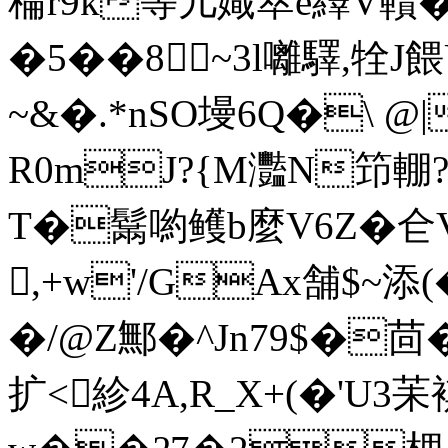
稐r9k等儿嬂萃e繹V韇�
�5��8~3l囄驛,牷J
~&�.*nSO墁6Q�\
R0mJ?{M灩N笻輣 ?
T�鬗喲鳠b麼V6Z�仺V
,+w'/GAx舗$~添(
�/@Z鄦�^Jn79$�茴�
扩<紾4A,R_X+(�'U3