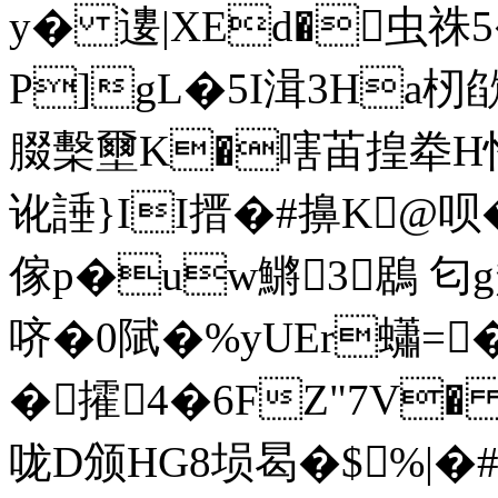
y� 遱|XEd�虫祩5
P]gL�5I湒3Ha杒欿
腏檕壐K�嗐苖揘牶
讹諈}II搢�#擤K@呗
傢p�uw鱂3鶋 匂 
哜�0陚�%yUEr蠨=
�攉 4�6FZ"7V� n
咙D颁HG8埙曷�$%|�#