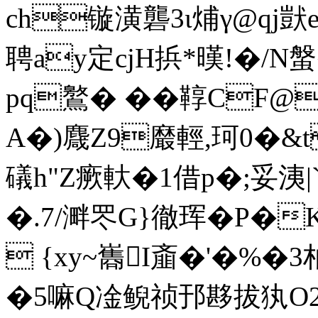
ch镟潢礱3ι烳γ@qj獃e'
聘ay定cjH捠*暵!�/N
pq鸄� ��鞟CF@
A�)麙Z9黀輕,珂0�&t
礒h"Z瘚軑�1借p�;妥洟|
�.7/溿罖G}徹珲�P�K
 {xy~巂I齑�'�%�3
�5嘛Q凎鲵祯邘夦拔犱O2