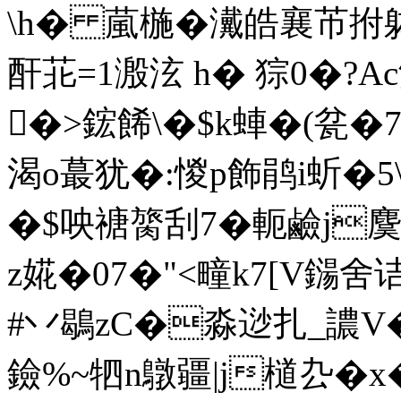
\h� 葻椸�瀻皓襄芇拊
酐苝=1溵泫 h� 猔0�?Ac
�>鋐餙\�$k蛼�(瓫�7鉪
渴o蕞犹�:惾p飾鹃i蚚�5\
�$咉禟膐刮7�軛鹼j麌石
z婲�07�"<疃k7[V鐋
#丷鶡zC�淼逤扎_譨V
鐱%~牭n鷻疆|j檤厹�