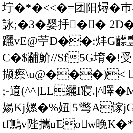
坾�*�<<� =团阳燖�
詠;�3�婴抙�� 
躧vE@苧D��:炐G齽豐
C�$黼魪//Sf5G堉�
撷瘵\u@���)< 
;-逳(^^]LL纚I寢.|^曎�
婸Kj嫘�%妞|5'彆A镓j
tf鷡v陛攜uEow晚K�