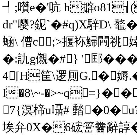
┩;囋e�'吭 h擗o81
dr"嘤?鈮`�#q)X騂D\ 鼇�:
蜬\ 傮c;>揠袮鯞闁祧
�:訅g儭�#} '邼��
4[H筐\逻厠G.�媷
I�8\~-�>~q=}��
7{溟楴u囁# 濌�0�u?
埃弁0X�6硡簹齤辭諄