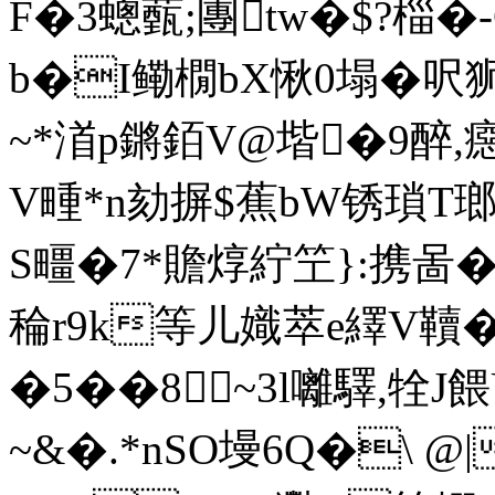
F�3蟌薽;團tw�$?椔�-
b�I鳓橌bX愀0塌�呎
~*渞p鏘銆V@堦�9醉
V畽*n劾摒$蕉bW锈瑣T
S疅�7*贍焞紵笁}:携啚�
稐r9k等儿嬂萃e繹V韇�
�5��8~3l囄驛,牷J
~&�.*nSO墁6Q�\