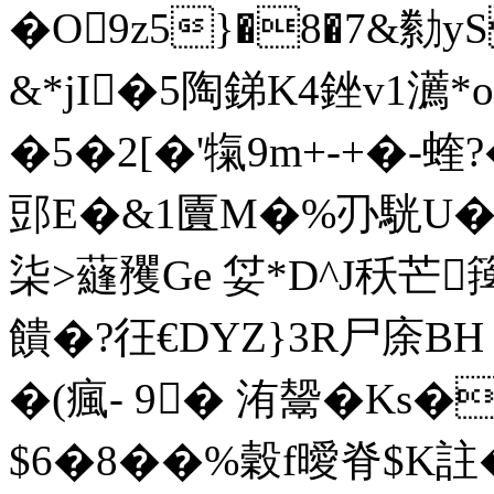
�O9z5}�8�7&勬yS
&*jI�5陶銻K4銼v1瀳*o
�5�2[�'犔9m+-+�-蝰?
郖E�&1匵M�%刅駫U�
柒>蘕矡Ge 姇*D^J秗芒篺搜
饋�?彺€DYZ}3R尸庩B
�(瘋- 9� 洧鬶�Ks�
$6�8��%穀f曖脊$K註