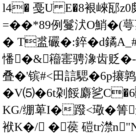
l4� 戞U E�8裉崍邷z
=��*89例鬘汱O鮹�(萼
� T盚礹�:錊� d鐍
憣�&籕寚骋潒齿贬�
叠�'镔#<田誩騦�6p攐鹑
�V⑸�6t刴餒麝乷C
KG/绷萆I�蹳<璥�箐
袱K�/ �葔 磑tr澿n