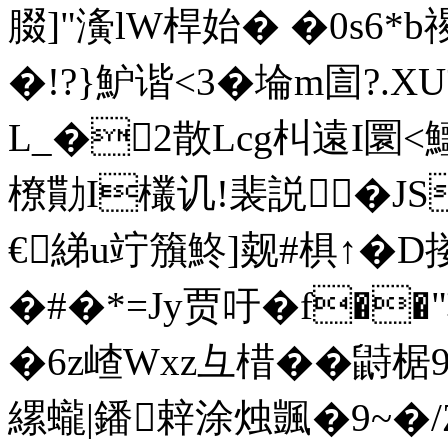
腏]"濥lW桿始� �0s6*b
�!?}魲谐<3�埨m圁?.XU〧
L_�2散Lcg朻遠I圜<鱷
橑勩I欉讥!裴説�JS
€綈u竚籏鮗]觌#椇↑� D
�#�*=Jy贾吁�f��"轉
�6z嵖Wxz彑棤��鼭椐
縲蠬|鐇辢涂烛颽�9~�