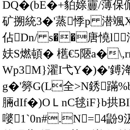
DQ�(bE�+貃媇靊/薄保俽
矿搠統3�'蒸悸p 潜颯X喺\
佔Dn/ s��唐憢l
妋 S燃頓� 欍€5陿a�\
Wp3M}濯I弋Y�)�'鎛
g�'簩G(L全>N銹蹣
脼dIf�)OＬnC毬iF}b拱
嘙1`0n#.N=4鼢