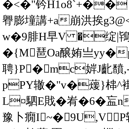
�<�"钤H1o8`+��
臖膨墥講+a崩洪挨g3@<
w�9腓Н早V �绽|鴇毤
�{M琶Oa醸姷亗yy�
聘}P�mc婩J齔馩
pPY辙�"v�蕿}梙^褂
L¤駟 E戝 �峟�6�衁
豫卜癇I~�9U,VP斩