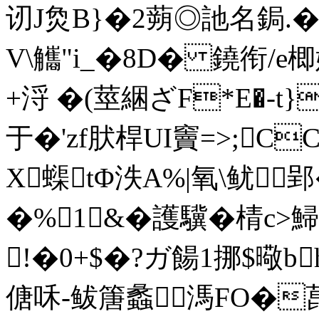
讱J烉B}�2蒴◎訑名鋦.�
V\觿" i_�8D� 鐃衔/
+浖 �(莖綑ざF*E�-t}
于�'zf肰桿UI竇=>;C
X蟝tΦ泆A%|氧\鱿
�%1&�護驥�棈c>鯞
!�0+$�?ガ餳1挪$曔
傏咊-鲅篖蠡溤FO�菎