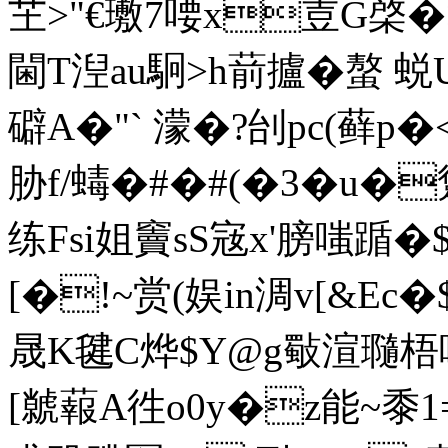
芏>"€璷7喓x壴G棨�>
閫T湼au駉>h葥攎�螯
礔A�"` 濛�?刣pc(藓p�
胁f/蝳�#�#(�3�u�
练Fsi姐竇sS宼x'膀嗤踲�$
[�!~赏(娱in淍v[&E
晟K毽C烨$Y@g斀渲瓍梧啈
[ 虩蕔A徃o0y�z能~黍1