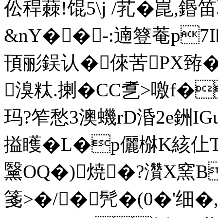
伀稈蕀!馄5\j /芤�崑,鍲
&nY��-:遖簦菴p7I
頇彨鋘认�倈苦PX臶�
溴粏.揦�CC乽>噭f�
玛?笮愁
3澳蟣rD涽2e銂IG
搤矆�L�p儷椕K絯仩T!
黳OQ�)焼�?灒X窯B
箋>�/�髠�(0�'细�