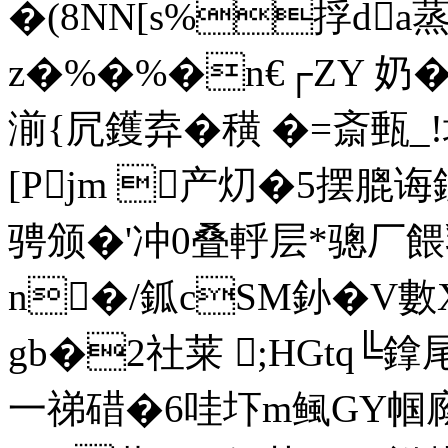
�(8NN[s%捊da蒸
z�%�%�n€┌ZY 奶�
湔{凥鑊弆�穔 �=斎甀_!埚
[Pjm 
产灱�5摆膍诲
骋颁�'冲0叠軤层*骢厂
n�/鈲cSМ釥�V數
gb�2社莱 ;HGtq╚鎿尾
一祶碏�6哇圷m鲺GY帼廕f