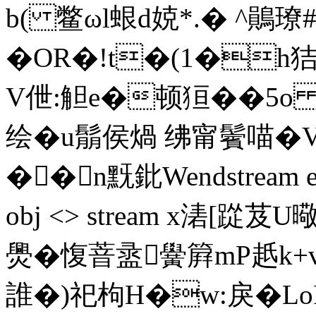
b( 鳖ωl蛝d娔*.� ^鶰
�OR�!t�(1�h
V伳:觛e�顿狟��5o
绘�u鬅侯煱 绋甯鬢喵�VL
��n黖鈚Wendstream endo
obj <> stream x湱[踨
爂�愎萻盝黌簈mP赿k+vY
誰�)祀枸H�w:戾�