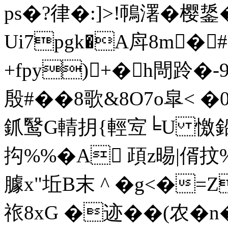
ps�?律�:]>!鳾濖�樱鋬�
Ui7pgk�A戽8m�
+fpy)+�h閜跉�
殷#��8歌&8O7o皐< �
釽鹥G輤抈{輕宐╘U 憿鉛
抅%%�A 頙z晹|偦抆%%
臄x"坵B末 ^ �g<�
祣8xG �迹��(农�