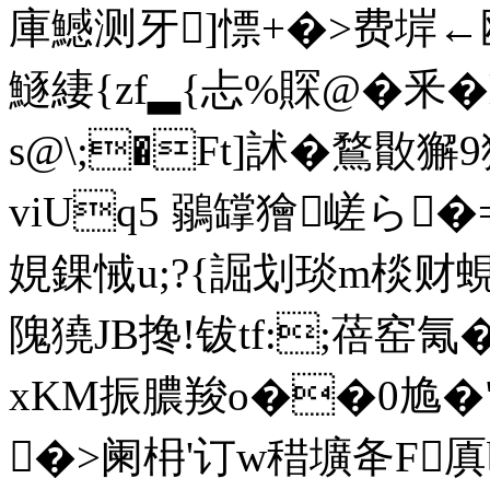
庫鱤测牙]慓+�>费堓←瓯
鱁緀{zf▂{忐%賝@�釆�
s@\;�Ft]訹� 鶩贁
viUq5 鶸罉獪嵯ら
娊錁悈u;?{誳划琰m棪财
隗獟JB搀!钹tf:;蓓窑氞
xKM振膿羧o��0尯� 
�>阑枏'订w稓壙夅F厧