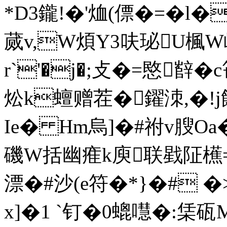
*D3鑨!�'烅(僄 �=�
蒇v,W煩Y3呋珌U楓W
r`'�j�;攴�=愍辥�
炂k蟺赠茬�鑃洓,�!j
Ie� Hm烏]�#祔v膄Oa
磯W括幽痽k庾联戥阷櫵=
漂�#
沙(e符�*}�# �
x]�1 `钉�0螕嚖�:栠砙