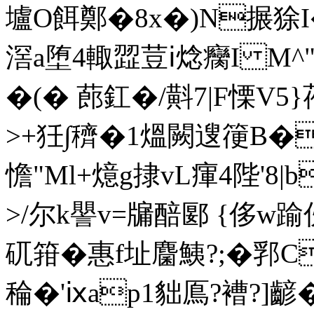
壚O餌鄭�8x�)N搌狳I
滘a堕4輙歰荳ⅰ焾癵I M^"
�(� 蓢釭�/斢7|F慄V5
>+狅∫穧�1熅闕遚箯B�
憺"Ml+燱g捸vL瘒4陛'8|
>/尔k譻v=牖醅郾 {侈w
矹箝�惠f址麕鮧?;�郛
稐 �'ⅸap1貀鳫?褿?