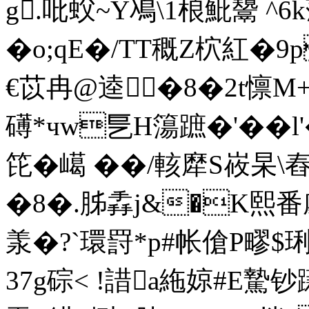
g.吡蚥~Y鳰\1桹魮鬹 ^6
�o;qE�/TT穊Z柼紅�9
€苡冉@逵�8�2t懔M
礡*чw乬H簜蹠�'��l
笓�嶱 ��/輆犘S峳杲 \舂
�8�.胏掱j&�K熙
羕�?`環罸*p#帐傖P疁$琍
37 g碂< !諎a絁婛#E騺