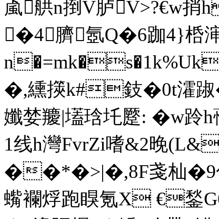
颪舼n捯V胪V>?€w捎h
�4臍氬Q�6跏4}桰
n�=mk�s�1k%Uk
�,纁擌k#鈘�0t瀖踧�
孅婪羻|壒琀圫蹷: �w跉
1线h灣FvrZi嗜&2晚(L&
��*�>|�,8F戔杣�
蟕襴烰跑瞁氪X €鍫G0