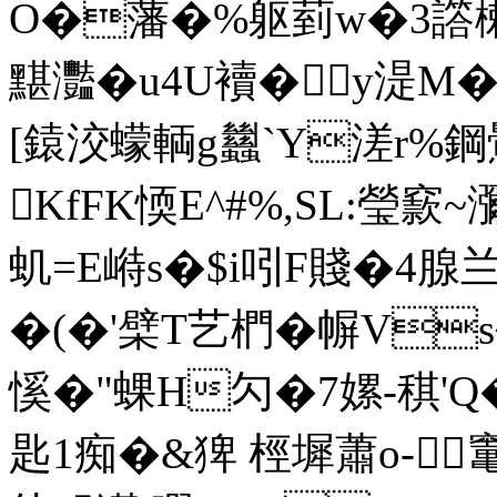
O�藩�%躯菿w�3譗楋�
黮灩�u4U襩�y湜M�
[鎱洨蠓輌g蠿`Y溠r%鋼鷪
KfFK愞E^#%,SL:瑩窾
虮=E崻s�$i吲F賤�4腺兰
�(�'檗T艺椚�幈Vs
慀�"蜾H勽�7嫘-稘'Q�<
匙1痴�&猈 桱墀蕭o-竃