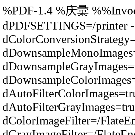
%PDF-1.4 %庆彚 %%Invocat
dPDFSETTINGS=/printer -d
dColorConversionStrategy
dDownsampleMonoImages=
dDownsampleGrayImages=t
dDownsampleColorImages=
dAutoFilterColorImages=t
dAutoFilterGrayImages=tru
dColorImageFilter=/FlateE
dGrayImageFilter=/FlateEn