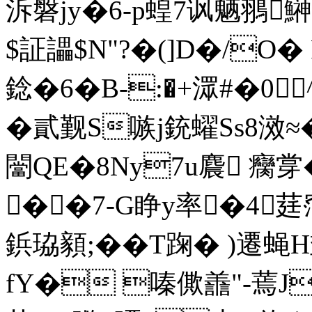
泝磐jy�6-p蝗7讽魉翵
$証讄$N"?�(]D�/O�
錜�6�B-:�+潀#�0
�貳觐S嗾j銃蠗Ss8滧≈
闣QE�8Ny7u麎 癵牚
��7‐G睁y率�4莛
鋲珕顡;��T踘� )
fY� 嗪僛譱"-蔫J