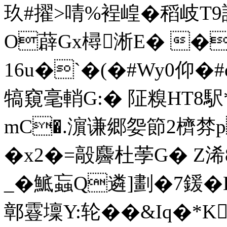
玖#擢>啨%裎崲�稻岐
O薜Gx樳淅E� �
16u�`�(�#Wy0仰
犒窺毫輎G:� 阷糗HT8駅
mC�.濵谦郷妴節2櫅棼p禔
�x2�=毃麡杜荸G� Z浠
_�鯳蝱Q遴]劃�7鍰
鄣霯壈Y:轮��&Iq�*K