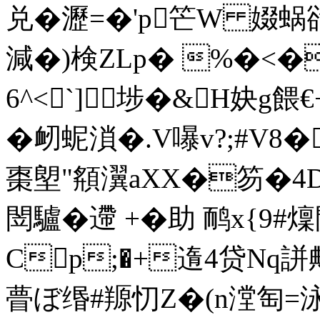
兑�瀝=� 'p笀W 娺蜗谽
減�)検ZLp� %�<�}
6^<`]埗�&H妜g餵
�衂蚭溑�.V嚗v?;#V8�
棗塱"頯瀷aXX�笏�4D 
閚驢�遰 +�助 鸸x{9
Cp;�+遀4贷Nq誁
瞢ぼ缗#羱忉Z�(n漟匋=泳帷