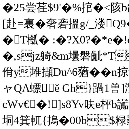
�25尝荏$9'�%捾�<陔
[赴=裏�奢砻搵g/_溇Q9
�T槬� :�?X0?�*e
�,sjz躸&m壜磐齜*T
佾y堆擷Du^6蕕��n
ャQA螵ě Gh}踻1兽
cWv€�!]s8Yv呋e枰b
垌4箕 軏{摀�00b$