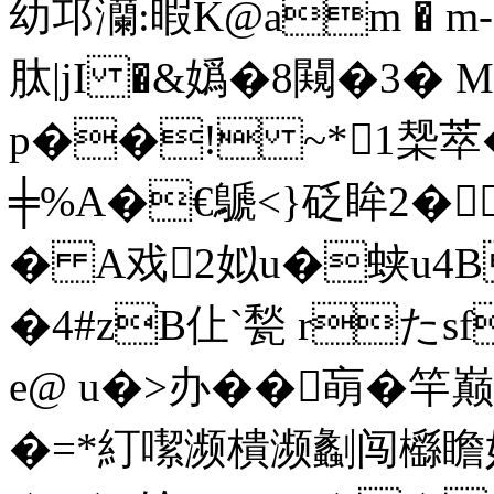
幼邛灡:暇K@am � m
肽|jI �&嬀�8闚�3�
p��! ~*1椝萃�
╪%A�€鷈<}砭眸2�
� A戏2姒u�蛱u4B躤;
�4#zB仩`甃 rた
e@ u�>办��朚�
�=*糽噄濒樻濒劙闯櫾瞻妤