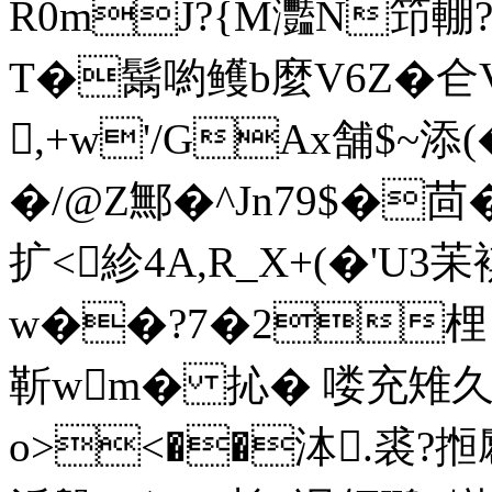
R0mJ?{M灩N笻輣 ?
T�鬗喲鳠b麼V6Z�仺V
,+w'/GAx舗$~添(
�/@Z鄦�^Jn79$�茴�
扩<紾4A,R_X+(�'U3
w��?7�2梩Ｑ�
靳wm� 抋� 喽充雉久鐿
o><��泍.裘?搄麅