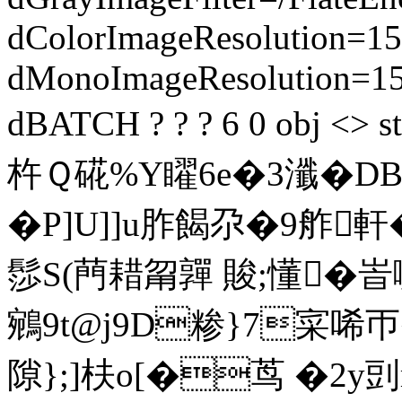
dColorImageResolution=15
dMonoImageResolution=1
dBATCH ? ? ? 6 0 obj 
杵Ｑ硴%Y矅6e�3瀸�DB
�P]U]]u胙餲尕�9舴軒
髿S(菛耤甮嚲 賐;懂�
峕
鵷9t@j9D糁}7寀唏帀�"
隙};]枎o[�茑 �2y