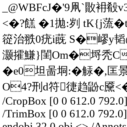
_@WBFcJ�'9凧`贁衻殽
<�?餻 �1拋:刿 tK{j蓅
篵治翐 0疣i蔇 S�嵺y韬@
灏攉鰜}閨Om�埒秃CV
�e0坦啚垌:� 觨�,匡
O4?刑d符徢趋鼢c黡<
/CropBox [0 0 612.0 792.0]
/TrimBox [0 0 612.0 792.0]
endobj 32 0 obj <> /Annots