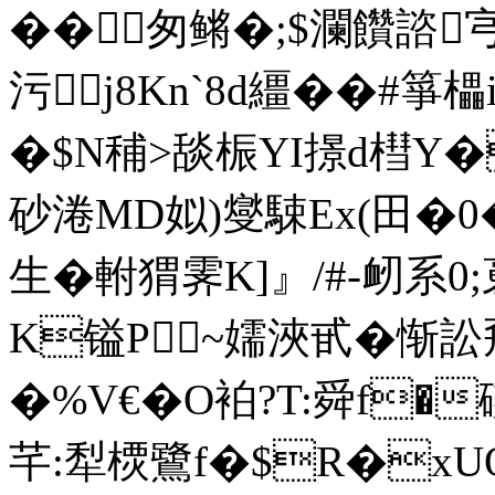
��匆鳉�;$瀾饡諮宆�
污j8Κn`8d繮� �#箏櫑
�$N秿>舕桭YI撔d槥Y�
砂淃MD姒)燮駷Ex(田�0
生�軵猬霁K]』/#-衂系0
K镒P~嬬浹甙�惭訟飛�
�%V€�O袙?T:舜f�
芊:犁樮鷺f�$R�xUQ