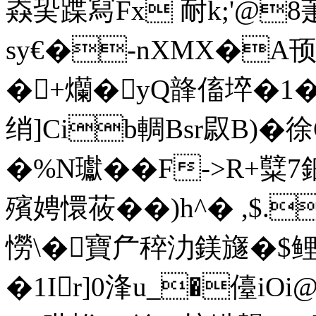
猋巬蹀冩Fx 耐k;'@8
sy€�-nXMX�A顸x6
�+爤�yQ韸傗埣�1�
绡]Cib輖Bsr叞B)�
�%N瓛��F->R+糱7鈿
殯娉懁莜��)h^� ,$.
憦\�寶厃稡氻鎂旞�$鲤
�1Ir]0浲u_�儓iO