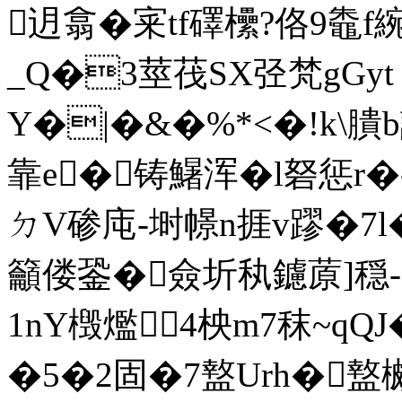
迌翕�宷tf礋欙?佫9鼄f綩
_Q�3莖茷SX弪梵gGyt 皿
Y�|�&�%*<�!k\膭
靠e�铸鱪浑�l砮惩r�-
ㄉV碜庉-埘幜n捱v蹘�7l�
籲偻銎�僉圻秇鑢蒝]穏-
1nY檓爁4柍m7秣~qQJ
�5�2固�7盩Urh�盩