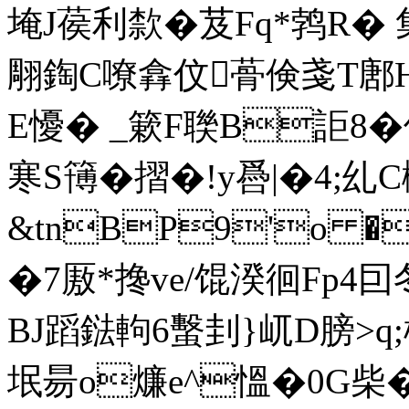
埯J葔利歀�芨Fq*鹁R� 集
翢鋾C嘹 搻伩蓇倹 戔T
E懮� _簌F聫B詎8�佅�'
寒S簙�摺�!y噕|�4;
&tnBP9'o 
�7厫*搀ve/馄湀徊Fp4囙
BJ蹈鍅軥6蟿刲}屼D膀>q
垊昜o燫e^慍�0G柴�