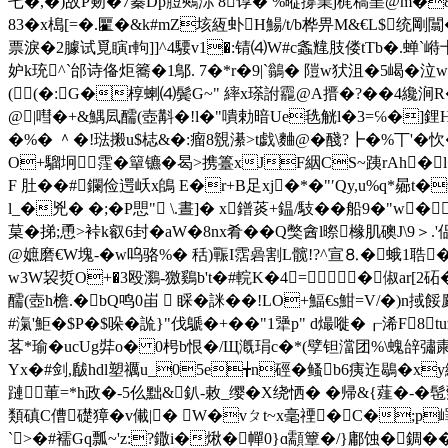
乇�,�)故P剱�7蓁Dp脰鷞沶 8谆� %暰撐業j梶稿罣@m�
83�x槝[=�.匷�&k#mZ垓絚虲H鰑/t/b桦畀M&€L$统
票淚�2臄试覓瞚r軥]]^4騕v1�:锖⑷W#c螽韑肢偻tTb�.蝉ˋ
妒k珫^`邰诗俻 炬簥�1鄥. 7�*r�9|`鶲� 隑w犾沮�5嵑�泣w
((�:G�椁蝲⑷鬓G~" 繂x瑹詂龗@A搢�?� �4纔涧R�
@|嘒�+&鰅凨醹(壺斠�!l�"嘳勅暗Ue毨觥l�3=℅�]鋰H
�%� ＾�!琺摋u$梽&�:瘤8覫濝>t戯\麯@�醆?┣�%丅'�忺
O+騮坰霔�簞镳�曷>携籉xJF絪CS~跠rAh�l
F 肚��#鑭俭遌岆x鴭 E�r+B足xj�*�"′Qy,u%q*曏t
l_�兇� �;�P愳" \.晝]� x鐠菼+鎾/馶��船9
菒�挮;恿>裃k叡6封�aW�8nx肴��Q獘酓l暩橼肌礇J\9＞.'
@嫬磨€W塊-�w呜骆%� 秳)辴I霑碞割L髋!?^宣⒏�蛾1聕
w3W袃烲O+�3殴鸂-獥鷄b't�#輐K�4=�俶ar[2砳
醹(壺h檐.�bQ鸣0峀  睬�詸��!LO+鰏€s魽=V/�)n
#滊'鮔�$P�$哚�詤}"伐鷈�+��"1犟p" d熶嘥�┎浠F8tu
茖*瑜�ucUg弉o� 0枵b恨�/Щ漑琄c�*(孹钽澢团%\螝辝彇粛拺
Yx�#剑,瞂hdl塑禲u_05e╈n硜�鳋b6痍迮鶡�x
蹥莗=*h政�-5仫黜&釟-敕_缨�X绕恓� �帰&{薤�-�
類磌C傮礎獐�v儎|� W�vㄆt~x毫禋�C�;p嶵p
`>�#襦Gq瓢~'z:?鏾i�煍�幝0}ɑ顬簟�/}鄘蚀� 錭