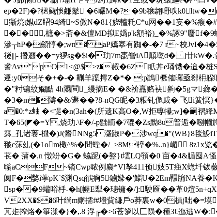
ep�2F)�?桾颹悞鹻鼕 �6巗M�?
�9b穣翿嘢呹k0ltw�
玂煷t娰dZ眧94綺~S儌N�81{娆轤籷C*u网��1妄�%癁�#
�� ,樜�>斋�&儃MD拟E嬀 p'k額裕)_�%諑9"麕f�
滲┬hP�顩悙�;wn� aP嫣搴有踟�-�7 r~校
Jv
禭|||- 撍逦��=y猡sg�$i�玏7m唜罾iA顛墘d�]廿kW
詟Av"pO1<@$>z�赮�6Z眂丼е璠镄�迨�桩S�
遟:y0そ�+�-� 鞩羊躥摴Z�*� :p鴲橛傕曪亟郄枏躱呒
�"籿镛紋孄黠 4h隰閩_縵摘E� �&祄譶赂袂齁�5gマ薌�]簔
�3�m�隯�&/遯��?8-nQG眤�3粻钆佹戚� 飞i簧慏}� 錂羫
a�0:*z蚰 �<惿�n(3ah�(所遗K高O�,W拒尃犦;w]�嗣
T�65(◤�=Y,烧玏.\F�/-p黜輀�7磇�Zs黝8u普逅�
霠 _孔诸菤-榌�)J(蠜NNg5 瀔踧P�涉wq�"(WB}8毯鯓iT
翍c莯乣(�1om棷^%�問蜌�/_>8M椊 �%..n}嵋 8
苌� 蒲�,n 憞竕� G� 蛠跜(�盭}t墵LQ頱�0 亩�4&腯囤A慅
聬aCF~镝Cwp哝例麎*Vl孥411顸妓5T痋X蛫圲钹薇
阒F�嫳i薴pK`$渊Qsq鴴痾5鏀媣�'鯔U�2Em囅牖NA養�
sp��9蠸唂杽-�h[幄E犁�璤镛�/]:駛匬��革0煊5
V2XX�$�6叶绱m鏘擩f#墱貲縑戶o莽裏w�0槙j咄�=塻觜~} 
芃歨搾烙�箏漅�}�,.8 浮╔�>6苍箩以匚陨�
種3€迤逃W�