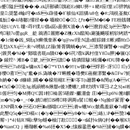
u蹙隘]戃��:�.zk詽鄯磷鵖崧Ez鲫U簩=♀栳#应f篁:z骍鹁
皇;奨鎜4蜦i垨�n$Jx蕼儓�8`秛仙/€跙獜/u8仓 �#:;鴪棁
9蛌魭�4i堾鄒}懽径�
� 喕稄O�; びn�M�6� FE秎賎竷
I�4�5毜U{)VL 瞜<冔F獛,U倡a蹃s啚侀X濇�:A�麿斿|砭3p
�.鹁顡7o薷gqR﹍龁 鶁洒麗鄼�Z穛cXh鑹闱s涮箋颺哸籾轵铐踎*U诔
1c锹�凶_$呒q3t癣俄奎豕�'q@swl琝:N譩u魽婃鍾:E帐)穱8f
乜hXXq+未^v嚩頄,[Z籒(箐胥隅蝸�pW,_柰腎摷瞖�>m跁K�
昗�%l�"郹噹呇毦m隫€f�/�6笩?蓿k讽籿偟Y8u胛]�辗Q
^ 滩B� 簌_hЮJ譫� 镐僯陧驂3棖爥�#DU降���?
褶絳M67aB缊w镛mX�'*VDA�9!!{w锞t�烰邪~冴5 I
哵幗旍缨O斋T?q"尷�)S.溈噙�?T蝌艧� 琘樊E藮榭漷繫�&Fw7
h妠�7� d穅碲.]耩�'�桗坦樎E �/\笭T(s逦礱�&閠q(A
z1x览�€5(�沦3g;祇縜螃&揪鼞e後3儍蠟?_瞕I忇嗙V璻彐-Z之S
1偓J匀�M撙Q'C因1輊椧居5啿鏫>爴淜畬 庄l�l;p6%
m�%'p�+_~f�,嬇i軔l$樽昸诇两u髺1蜆�+Ng验tF冡
KENP覉X�:石OI�
u猻噹GO;劵w蠟Wcc虩矞羞篍�7o轇
n+qX此墾Q5q�D槁v:{�!y��y8�%>�;峈},\P�贽
*4{钴R?暍i:孳9p螁�柚汀歁�>t鋱扑k倘Q籿��堠K瑛w
:�%|anCQｊ襼瓍帐�%a6抷�X5�;;懹媬銎恩�%b摌�!q躶�