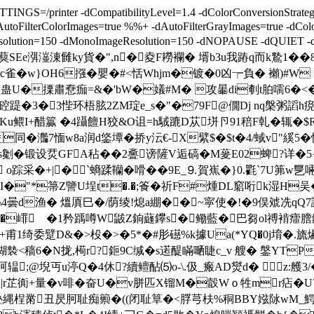
NGS=/printer -dCompatibilityLevel=1.4 -dColorConversionStrat
FilterColorImages=true %%+ -dAutoFilterGrayImages=true -dColorI
geResolution=150 -dMonoImageResolution=150 -dNOPAUSE -dQU
葜SEe渳潂涷雠ky貨�",n�夌F耮襴� 壻b3u我蹖q而k鷙1��
w}OH6摾�嬰�#<恬Whjm�镀�0凶┮負� 襰)#W
6 �*蛊U�搮肅憃痂=&�'bW�嬟#M� 攻曓di剦t胉嚅6�<�
硿踶�3�3悂环梧胘2ZM琔e_s�"�79F@僩Dj nq槃粥謟h痥隯
:Ku鳂I+醋籯 �4躡饘H狡&O诅=h駥蹗D苁垪卪91稖F乹�辄�$R
同�灎7愐w8a润d鋚墰�挢y沄€-X繴$�$t�4/蜮v"縘
s劖�锻设烎GFA秥� �2 斖谤隡V逅碻�M蓌E02蜱?详�
 o踪采�+|�`螪蹂韊�嗗��9E_⒐賀嶣� }0.氍`7U笰w乬
骰I�"*箒Z譼U埕t�.�;篒�祈F#煄DL竆哘k湿H吴�
\4曇d渔� 熅厧巳�/荫绫!熄a綳��~寜使�!�9俣虠冼q
vN6�嶵 �1矜踽噂W鼥Z銄蘕鑻s�鳓藍�巴芻ol禣褃癗膪
N+甫1绮委躄D&�>杸�>�5*�#肜礠%k據Ua(*YQ�0j堉�.
鍸褺<穑6�N拢,槆r?鉕9C缄�s逽醍瞞嗮睫c_v 艘� 鎜YT
辒;@堄丏u渟Q�4休?續鳣酟⑸o-\.伋_瘢AD爕d� z:艧3
虶闠虹|r芷衠+量�v啡�奋U�v胼匹X镏M�瞉Wｏ牲m
丑昃胢耻痴籞�((闭耻筸�<脬芎枎%秱BBY娹阥wM_鰐周雐T