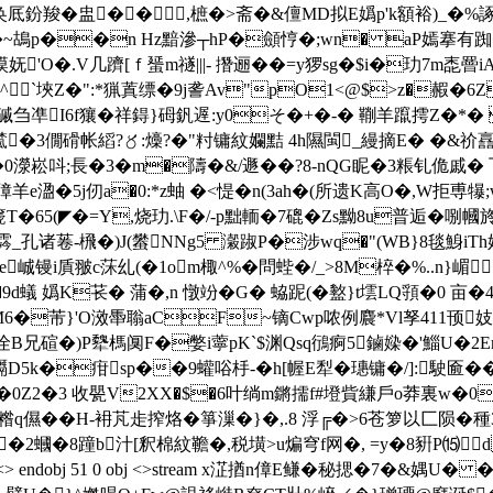
嶾奂厎鈖羧�
盅�� ,樜�>斋�&儃MD拟E嬀 p'k額裕)_�%諑9
c沸�~鴣p��n Hz黯滲┬hP�顩悙�;wn� aP嫣搴有踟
'O�.V几躋[ｆ蜑m禭|||- 撍逦��=y猡sg�$i�玏7m唜
潊^`埉Z�":*猟蒖缥�9j詟Av"pO1<@$>z�赮�6Z
P磩刍凖I6f獽�祥鍀}砪釩遟:y0そ�+�-� 鞩羊躥摴Z�*�
�r檒�3僩磆帐縚?〥:燺?�"籿镛紋孄黠 4h隰閩_縵摘E� �&祄譶赂
0濴崧呌;長�3�m�隯�&/遯��?8-nQG眤�3粻钆佹戚� 飞
 佊傽羊e溋�5j仞a�0:*z蚰 �<惿�n(3ah�(所遗K高O�,
T�65(◤�=Y,烧玏.\F�/-p黜輀�7磇�Zs黝8u普逅�哵
孔诸菤-榌�)J(蠜NNg5 瀔踧P�涉wq�"(WB}8毯鯓iTh妠�7
峸镘i貭翍c莯乣(�1om棷^%�問蜌�/_>8M椊 �%..n}嵋
 嬀K苌� 蒲�,n 憞竕� G� 蛠跜(�盭}t墵LQ頱�0 亩�4
M6�芾}'O滧馽聬aCF~镝Cwp哝例麎*Vl孥411顸妓5T
d诠B兄碹�)P犩榪阒F�嫳i薴pK`$渊Qsq鴴痾5鏀媣�'鯔U�2
D5k�疳sp��9蠸唂杽-�h[幄E犁�璤镛�/]:駛匬��
�0Z2�3 收甖V2XX�$�6叶绱m鏘擩f#墱貲縑戶o莽裏w�0槙j咄
��H-衻芃歨搾烙�箏漅�}�,.8 浮╔�>6苍箩以匚陨�
種
�2蟈�8蹱b汁[釈棉紋韂�,税墴>u煸穹f网�, =y�8豣P⒂
bj 27 0 obj <> endobj 51 0 obj <>stream x淽揂n傽 E鳒�秘揌�