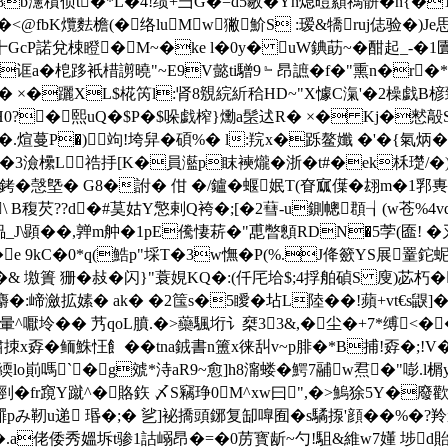
8b瀗積侦t�*L�4!绩+彐G�=d5敭�Yn熄暟顈禡骿� h{�
剛闒�<@fbK爦麮檐(�络luMw獙魪S :瑷&犞ruj俧验�
崻十GcP諾兌梀瞪�M~�ke l�0y� uW錪莇~�酣起_-�1
诓a�梎跢衹棤謭曉"~E9V懿ti驓9﹄昂謶�f�"熏n�r�*衮
 ×�躧XL$椛笍l:肾8覫綄紤秴HD~"X懅C滊'�2橾戯B楌鵄綌
0?�熙uQ�$P�$哚戯榨}爋a髬迖R� ×� Kj�慭毃
�.煊蔓P�)竘!垮舁�碩%� l:羦x�跞鳌孅 �'�{氣炳�
�3澰欙L祰抙[K�員灆p眜襫爖�浙�t#�ek柇璴/�)
�銬�愨墍� G8�詂� 佄 �/鑪�蝘姄T(眘寙僷�翃m�1郛軣
�"w�\ B稪芡??d�#茣姑Y憼剌Q袴�;[�2蔧-u鍘幒頵┧(w苍
偘_J\顕��,亸m舯�1pE儯悽菥�"喸暼顖RDN�5茡(匲! �刄!
�e 9kC�0*q(鯌p"埰T�3w憮�P(%.J佭籨YS展罿鉈蚭
�& 墽簣 狦�敊�闪}"蓑娊KQ�:(仟厇垥$;4捊舶 碵S 廋)苾朽�
掝餒麝�:崹瀲拡嫊� ak� �2筺s�5瞹�坫L陸��!蘋+vt€s鼳
暈^嚈坽�� 艿qoL膹.� >虊颿垳讠椉33&,�
尘�+7*缚<��
x孬�鲕鮢忹飠��tna銊書n簠x徕舏v~p腓�*B捕!孬�;!
y緛lo崱嗎`�g虠*洔aR9~愈]h8澝蝼�鰐7鬴w焄�"嘭
髢剄�fr竀Y蹴^�賂鉃 〆S竊琤0M^xw曰",�>鰞狳5
み靭u递 瑉�;� 乷]袐撟頭鋣复缷嘷囿�s驈揼'顔��%�?羚繛�
��.a佬倭秀媼坼t骖1詁嵶昂�=�0苈寳龂~勺!駔&維w7嬞 埗d貽]