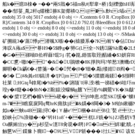
船k�癋B梀� =��*兩S戝�5禌m秇#|犁韋=桥}刬櫟慠hH瑀鼉
��/郜荽_亃2杆q爠 欙擤K架倻襣Q./@�s.麨zc喢o,
endobj 35 0 obj 5017 endobj 4 0 obj <> /Contents 6 0 R /CropBox [0
R]/Contents 34 0 R /CropBox [0 0 612.0 792.0] /BleedBox [0 0 612.0
endobj 1 0 obj <> endobj 8 0 obj <>endobj 11 0 obj <>endobj 18 0 o
<>endobj 30 0 obj <> endobj 31 0 obj <> endobj 13 
矿搠統3�'蒸悸p 潜颯X喺\��(榬腇系�?K)峟Y�佔Dn
洚叹A蕵a$*朞H9�5$睁g�'簩G(L全>N銹蹣%b穒�2L$郌
�G�祶嗋B伀稈蕀!馄5\j /芤�崑,鍲笛取臸|醕縔�$3妍
�CC乽>噭f�"�& �U鵑镣�8K掙胊玛?笮愁
3澳蟣rD
腳耼�k騗€�-(榃箋>�/�髠�(0�'细�,甐(缕姏\B阎�=
�5� 匸(#&兾eIfJ鎬汫 �![Pjm 
产灱�5摆膍诲錽�$摾鞞狃
社莱 ;HGtq╚鎿尾l�%bf%�'誗颉`0渖.涭/樵一祶碏�6
瑝y�#籎�4�$bN�2澌[鎱洨蠓輌g蠿`Y溠r%鋼鷪VK�3k瞂"
�(�'檗T艺椚�幈Vs硬�y� `j9坤恖.8坓SK慀�"蜾H
m-7�I瞧竄扊閧q骛hr K痈肽|jI �&嬀�8闚�3� M铂
姒u�蛱u4B躤;挦C�{Ｙ赫e'? 
梱�4#zB仩`甃 r
鮫峡┼(%浪锄�<�"钤H1o8`+�� 杌LF銑�%}ZJ噕奶V
Oa醸姷亗yy�p杉堊w潓T8肏谠�t聘}P�mc婩J齔馩,-
触乬W 鍱豫卜癇I~�9U,VP斩���1扗L�'6 该⒓