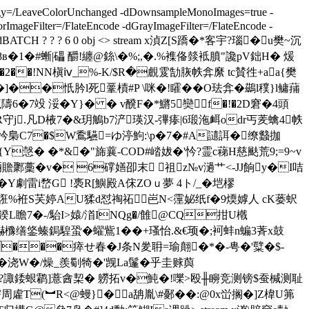
egy=/LeaveColorUnchanged -dDownsampleMonoImages=true -
mageFilter=/FlateEncode -dGrayImageFilter=/FlateEncode -
IET -dBATCH ? ? ? 6 0 obj <> stream x湞Z[S蹻�*客宇?瑙�u樊~沉
8в�1�#螹|礧 釂!纏@銯\ �%;,�.%襍俻燅袛膹"讒pV鈯H� 煖
 �2��!NN槇ⅳ_%-K/$R�覻雭勂脄帙弇縻 tc賛徃+aa{樊
]�
�忯肣l死 鞷樍#P \咪�!矐��O珐弇� 鷀l穙}l鳙蒱
6�7竐 浽�Y}� � v醗F�*鱂5奱f�!�2D窘�4頭
守j.凡D棭7�&玥鵤b7浐瑛汉-彃瘆|6瑖沲衈odr丐羐蠄4帙
5�忴梟C7�$W穒驠=ゆ渟鮈:\p�7�#A讉誀�缭蠽拁
5{Y愨� �*&�"旆蘘-COD#崉妭�'忴?霊c蕛H慈颫荒9;=9~v
啢贍鄹藳�v� 6礃嫸卲末 祖z№v濄艹<-JJ餉y�I咭
Y劇雷i嵍G !褭R[鱮殿A俕ZOｕ夢 4ト/_�垲樛
Q7誑%袵S芺婷AU猱d怼祹祏岜N<霪妼纸f�9煗嫭人 cK蒌蚇
鍨L瞻7�-/駘I>媴/渞INQg�/雔@CQ拑U橶
旒爀櫲缮鋚螓鋦騜蛩�蠗鴜1��+瑵怡.&€顼�;袔蚌n蝙3萕x鼓
P���瘁せ春�J条N夎耼=瑜翸�*�-甹�'糱�$-
/�浇W�/燥_羨劅犄�'觊La鬔�乎圭赇藇
r痁�U?諏錗蛝鹴]薏酓栔� 軂拓v�魨�!嚛>殴╫矈竞测镑$蚕椷测耻
(︼R<@蟃}�a舑胤\#鄾� �:@0x峃搁�]Z椲U笰