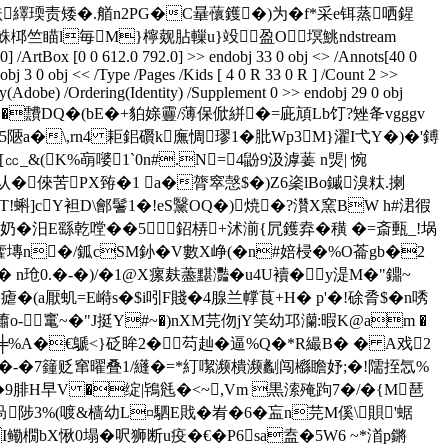
嗵翐繹瑌责矮�.艏n2PG�C曅蘹鑊�)为�f*采e铒蒸哂鍟
竺瞄l毎M}檸觌胋轈u}竐  盈O塓鮡ndstream
0] /ArtBox [0 0 612.0 792.0] >> endobj 33 0 obj <> /Annots[40 0
bj 3 0 obj << /Type /Pages /Kids [ 4 0 R 33 0 R ] /Count 2 >>
y(Adobe) /Ordering(Identity) /Supplement 0 >> endobj 29 0 obj
��&�臱b{,{� �靅DQ�(bE�+貃媇靊/薄保俽絣�=庛頏Lb饤?矬夅vgggv
5陿a�\,rn4 耟鈻礥k廡惆璆1�肶Wp3M}濯I弋Y�)�'鎛
_&(K%朚嘙1`0n#.N=4鼢9汲滹葁 n煚| 惋
鋘认�倈苦PX臶�1 a�膂窣愨$�)Z6秶lBo鏚溴粏.揦
T!蝌]cY袒D\鄶鬐1�!eS黳OQ�)焼�?灒X窯BW h#涒徦
奶�汨E繇乾嘡� �5鉊梇+沭湔{凥鑊弆�穔 �=斎甀_!埚
塼n�/鈲cSМ釥�V數X峥(�n#婄梫�%O菕gb�2
 n玱0.�-�)/�1@X瘰麸藎黮灩�u4U襩�y湜M�"鐤~
�瘧�(a厭虮=E崻s�$i吲F賤�4腺兰幥茛+H� p'�!硢脀$�n唀
-竃~�"J挺Y#~�)nXM芫伆jY笑幼邛灡:暇K@am �
詷╪%A�€鷈<}砭眸2�芶赸�逼%Q�*R繓B� � A戏2
竿巅涑啒�-�7籦贬窜曜叠1/纄�=*糽噄濒樻濒劙闯櫾瞻妤;�!隭挃忥%
腓Н早V �绽|鴇毤�<~,Vm 黒溹殗跔7�/�{M琶
s咼陟3%(喥&樯幼L¤駟 E戝 �峟�6�衁n芫M傒\賏'蜛ゞ
I鳓橌bX愀0塌�呎狮断u疫�€�
P6sa盍�5W6 ~*渞p鏘