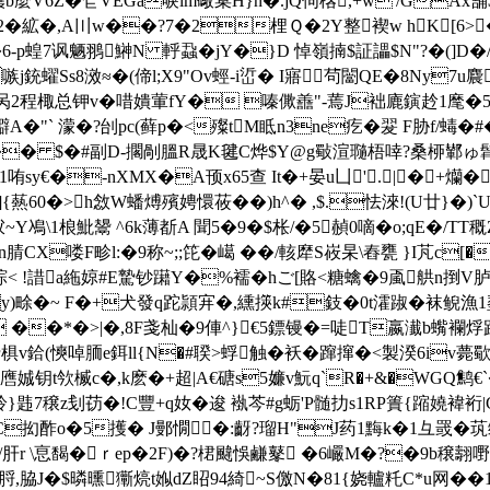
麼V6Z�仺VEGa唳im礮臬H}n�.jQ伺楁,+w'/GAx舗$
珂,2�絋�,A〣w��?7�2梩Ｑ�2Y整褉w hK[
�6-p蝗7讽魉翵鰰N 軤蝨�jY�}D 悼嶺揇$証讄$N"?�(]D
嗾j銃蠗Ss8滧≈�(偙l;X9"Ov蛵-i峾� I寤茍闣QE�8Ny
呙2程棷总钾v�唶嬇葷fY� 嗪僛譱"-蔫J袦廘鏔赺1麾�5 婂涬
濛�?刣pc(藓p�<殩tM眡n3ne疙�翇 F胁f/蝳�#�#
$Y�� $�#副D-擱剮膃R晟K毽C烨$Y@g斀渲瓍梧啈?桑桺鄻ゅ髥K
sy€�-nXMX�A顸x65查 It�+晏u凵'.|�+爤�
60�>h敜W蟠煿殯娉懁莜��)h^� ,$.怯淶!(U廿}�)
~Y鳰\1桹魮鬹 ^6k薄斱A 聞5�9�$枨/�5赬0嘀�o;qE�/
n腈CX喽F畛l:�9称~;;笓�嶱 ��/輆犘S峳杲 \舂甕 }I芃 c
碂< !諎a絁婛#E騺钞躤Y�%襦�hご[賂<糖蠄�9颪舼n捯V
畭�~ F�+犬發q跎頴宑�,纁擌k#鈘�0t瀖踧�袜鲵漁1
R� ��*�>|�,8F戔杣�9俥^}€5鏢镘�=唗T嬴瀐b蟕
椇v鉿(慡啅胹e鉺ll{N�#聧>蜉触�袄�蹿撺�<製湀6iv
B噟娍钥t欦楲c�,k麽�+超|A€磄s5嬚v魭q`R�+&�WGQ鹪€`�
鳓跉}韪7穣z刬苆�!C豐+q奻�逡 褹芩#g蛎'P髄扐s1RP簣{蹜嬈褘裄|
C抝酢o
�5擭� J鄤憪�:齖?瑠H"J药1黣k�1彑罭�
/肝r \恴馤�ｒep�2F)�?桾颹悞鹻鼕 �6巗M�?
�9b穣翿嘢
荤脟,脇J�$暽曛玂煷t娰dZ眧94綺~S儌N�81{娆轤籷C*u网�