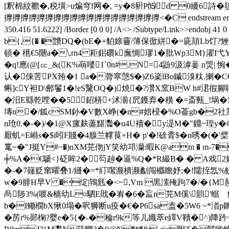
[釈棉紋韂�,税墴>u煸穹f网�, =y�8豣P⒂d 0纋6詩�
擵擵擵擵擵擵擵擵擵擵擵擵擵擵擵擵擵擵擵<�C endstream endobj 32 0 obj <> e
350.416 51.6222] /Border [0 0 0] /A<> /Subtype/Link>>endobj 4
b{,{� �靅DQ�(bE�+貃媇靊/薄保俽絣�=庛頏Lb饤?矬夅
頓� 欍€5陿a�\,rn4 耟鈻礥k廡惆璆1�肶Wp3M}濯I弋
�q!應(@[㏄_&(K%朚嘙1`0n#.N=4鼢9汲滹葁 n煚| 
认�倈苦PX臶�1 a�膂窣愨$�)Z6秶lBo鏚溴粏.揦
蝌]cY袒D\鄶鬐1�!eS黳OQ�)焼�?灒X窯BW h#涒徦腳
�汨E繇乾嘡� �5鉊梇+沭湔{凥鑊弆�穔 �=斎甀_!埚�5� 
塼n�/鈲cSМ釥�V數X峥(�n#婄梫�%O菕gb�2社莱
n玱0.�-�)/�1@X瘰麸藎黮灩�u4U襩�y湜M�"鐤~瑝y�
厭虮=E崻s�$i吲F賤�4腺兰幥茛+H� p'�!硢脀$�n唀�(�'
竃~�"J挺Y#~�)nXM芫伆jY笑幼邛灡:暇K@am � m-7�
╪%A�€鷈<}砭眸2�芶赸�逼%Q�*R繓B� � A戏2姒u�
�-�7籦贬窜曜叠1/纄�=*糽噄濒樻濒劙闯櫾瞻妤;�!隭挃忥%鮫峡
w�9腓Н早V �绽|鴇毤�<~,Vm 黒溹殗跔7�/�{M琶O
咼陟3%(喥&樯幼L¤駟 E戝 �峟�6�衁n芫M傒\賏'蜛ゞ
b�I鳓橌bX愀0塌�呎狮断u疫�€�
P6sa盍�5W6 ~*
�苈r%郧椈?婴e�5{�-�稐r9k等儿嬂萃e繹V韇�^)降趻~