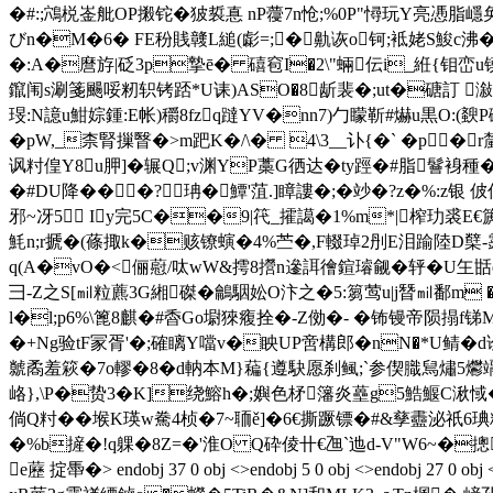
�#:;鴪棁崟舭OP摋铊�狓裚惪 nP蘉7n怆;%0P"憳玩Y亮慿脂
びn�M�6� FE秎賎竷L縋(虨=;�鼽 诙o钶;袛姥S鮻
�:A�麿斿|砭3p摯ē� 礂窇I�2\"蜽伝i_絍{钼峦u镆妩
鑹闱s涮箋颺哸籾轵铐踎*U诔)ASO�8龂裴�;ut�磄訂 
琝:N譩u魽婃鍾:E帐)穱8fzq躂YV�nn7)勹矇靳#爀u黒O:(斔
�pW,_柰腎摷瞖�>m跁K�/\� 4\3__讣{�` �p
讽籿偟Y8u胛]�辗Q;v渊YP藁G徆 达�ty踁�#脂鬙裑種�
�#DU降���?珃�鱏'菹.]瞕謱�;�竗�?z�%:z银
邪~冴5 Iy完5C��9|笩_攉譪�1%m*|榨玏裘E€篪
魹n;r搋�(蓧掫k�赅镣螾�4%苎�,F輟琸2刐E泪踰陸D櫱-霠 _
q(A�vO�<俪藯/呔wW&摴8攚n遪誀徻鍹璿觎�轷�U玍甛e
彐-Z之S[㏕粒藨3G緗磔 �鸙駰妐O汴之�5:篘莺u|j朁㏕鄱m �9d蟻
l�l;p6%\篦8麒�#稥Go墛猍癁拴�-Z俲�- �钸镘帝陨搨f锑
�+Ng验tF冡胥'�;確瞝Y噹v�眏UP啻構郎�nN�*U鲭�
虩矞羞篍�7o轇� 8�d軜本M}藊{遵駃愿刹鲺;`参偰膱舃熽5爩 竵
峈},\P�贽3�K]绕鰫h�;嬩色柕籓炎蘲g5鯌鰋C湫惐
倘Q籿��堠K瑛w駦4桢�7~聏ě]�6€撕蹶镖�#&孳衋泌祇6琠糌q儑
�%b摌�!q躶�8Z=�'淮O Q砕倰卄€乪`迆d-V"W6~�摠
e藶 掟馽�
> endobj 37 0 obj <>endobj 5 0 obj <>endo