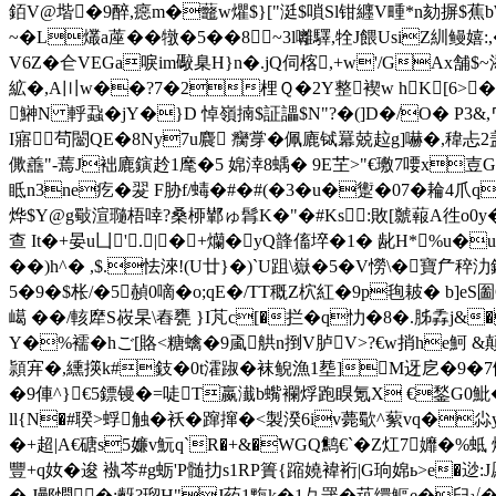
銆V@堦�9醉,癋m�虌w爠$}["涏$嗩Sl钳纒V畽*n劾摒$蕉
~�L爜a蓙��犜�5��8~3l囄驛,牷J餵UsiZ
V6Z�仺VEGa唳im礮臬H}n�.jQ伺楁,+w'/GAx舗$~添
絋�,A〣w��?7�2梩Ｑ�2Y整褉w hK[6>�
鰰N 軤蝨�jY�}D 悼嶺揇$証讄$N"?�(]D�/O� P3&,ワ
I寤茍闣QE�8Ny7u麎 癵牚�佩廘铽羃兢趇g]嚇�,稦忐
僛譱"-蔫J袦廘鏔赺1麾�5 婂涬8蝺� 9E芏>"€璷7喓x
眡n3ne疙�翇 F胁f/蝳�#�#(�3�u�躗�07�耣
烨$Y@g斀渲瓍梧啈?桑桺鄻ゅ髥K�"�#Ks :敗[ 虩蕔A徃o0y
查 It�+晏u凵'.|�+爤�yQ韸傗埣�1�  龀H*%
��)h^� ,$.怯淶!(U廿}�)`U跙\嶽�5�V憦\�
5�9�$枨/�5赬0嘀�o;qE�/TT穊Z柼紅�9p毥耚� b]e
嶱 ��/輆犘S峳杲 \舂甕 }I芃 c[�拦�q忇�8�.胏掱j&
Y�%襦�hご[賂<糖蠄�9颪舼n捯V胪V>?€w捎he魺 
頴宑�,纁擌k#鈘�0t瀖踧�袜鲵漁1塟]M迓戹�9�7鸺
�9俥^}€5鏢镘�=唗T嬴瀐b蟕襴烰跑瞁氪X €鍫G0魮�
ll{N�#聧>蜉触�袄�蹿撺�<製湀6iv薨歜^蕠vq�尛y
�+超|A€磄s5嬚v魭q`R�+&�WGQ鹪€`�Z灴7孊�%蚳 燗:
豐+q奻�逡 褹芩#g蛎'P髄扐s1RP簣{蹜嬈褘裄| G珦婂ь>e�逤:
� J鄤憪�:齖?瑠H"J药1黣k�1彑罭�茿缳鰸e�臼√�