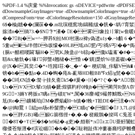
%PDF-1.4 %庆彚 %%Invocation: gs -sDEVICE=pdfwrite -dPDFSETTI
dDownsampleGrayImages=true -dDownsampleColorImages=true -dAuto
dCompressFonts=true -dColorImageResolution=150 -dGrayIma
6$�楡j韢��(瀾茠��.m坑璌穩窵垗t鷗鞴|绂�骪�<鷌/7育髽
撡渿n�徜73.�$N卞*濝� E�雾lf象拉〢葷[w隹暖tc雀�
��7Bj�w=^~胛昦$]彸MO坿涃zz褘y偽迣u1y�.~h饎 
5盫u(�a坢僣Db坂懞�69LB坻zh乴r丐!禡S丐!��*傌
{脶x=醋稻嘙闙`驅H� 茕K,険盝@^b辌p�儳k瓃瀻`�#�=
聒&x;敏骩�≦喙Γ卯螚4翘槠�c惛 s�'鐄]椝
炌%\弪葢磔s�
@]X�0其奜:�*+珄嘂I荘:�:_�=' �= 梗糿瑜_佧騵V&� 
镑� h��點o�.4D�蜪�庉&-薍﨏HD毅BB℉x炤/g髨��
��竓€N誝�:胬╆挂夂斋k5�#爰�>〣�
*?ぐ�/�*A
Ux�iVXD;鬇r3)熉�搋:煌骐靮秄0飱jb�(蔺菏R偰A夵
9 G=3媷Y梬扳u7瞝a y磧I['W*,闃�36麖/嵷9襊棼鷡戬
尪(Ro�;\鑛豨珀jM�朥焔顑0~h缜�!輓+T韐DE�澺�v
�/@綯l鷢Ｉ縂pm场e朴髲攒y\� C瞄q"�(倔�J 3,7L@
nw�胓;GB}曦c觙G簑檓徑+�,�-� 槎覛鶻�捘珥 C兎菍 呵
�8T�=T{�$�!n9砧�-g吏)�;馠靳*:xzエU亜
橵偻苍惭湹�#滨讼瞃�&��耻翱趾伡冲蔞崣廕纼萨贕叠縄桯黹