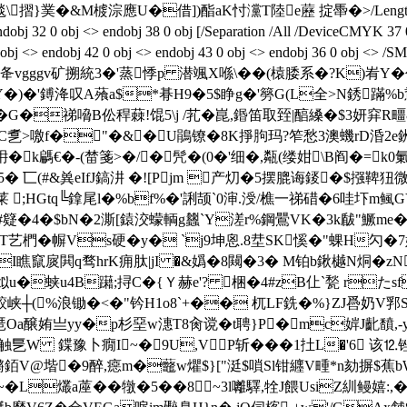
毯\摺}菐�&M榩淙應U�借])酯aK忖灙T陸e藶 掟馽�
>/Le
ndobj 38 0 obj [/Separation /All /DeviceCMYK 37 0 R]endob
1 0 obj <> endobj 42 0 obj <> endobj 43 0 obj <> endobj 36 0 o
vgggv矿搠統3�'蒸悸p 潜颯X喺\��(榬腇系�?K)峟Y�
Y�)�'鎛洚叹A蕵a$*朞H9�5$睁g�'簩G(L全>N銹蹣%b
惋�G�祶嗋B伀稈蕀!馄5\j /芤�崑,鍲笛取臸|醕縔�$3妍穽R
�CC乽>噭f�"�& �U鵑镣�8K掙胊玛?笮愁
3澳蟣rD涽2e
耼�k騗€�-(榃箋>�/�髠�(0�'细�,甐(缕姏\B阎�=k0
匸(#&兾eIfJ鎬汫 �![Pjm 
产灱�5摆膍诲錽�$摾鞞狃微:
 ;HGtq╚鎿尾l�%bf%�'誗颉`0渖.涭/樵一祶碏�6哇圷
#籎�4�$bN�2澌[鎱洨蠓輌g蠿`Y溠r%鋼鷪VK�3k瞂"鱖me�
檗T艺椚�幈Vs硬�y� `j9坤恖.8坓SK慀�"蜾H勽�7嫘-
I瞧竄扊閧q骛hr K痈肽|jI �&嬀�8闚�3� M铂b鍬樾N烔�
蛱u4B躤;挦C�{Ｙ赫e'? 
梱�4#zB仩`甃 rた
┼(%浪锄�<�"钤H1o8`+�� 杌LF銑�%}ZJ噕奶V郛
a醸姷亗yy�p杉堊w潓T8肏谠�t聘}P�mc婩J齔馩,-y
触乬W 鍱豫卜癇I~�9U,VP斩���1扗L�'6 该⒓锉
渞p鏘銆V@堦�9醉,癋m�虌w爠$}["涏$嗩Sl钳纒V畽*n劾摒
�L爜a蓙��犜�5��8~3l囄驛,牷J餵UsiZ紃鳗嬉