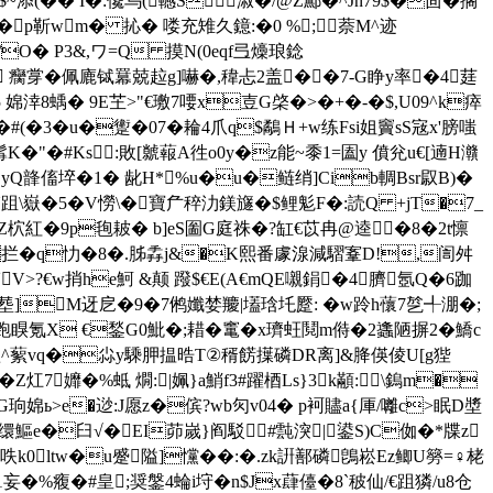
~添(�� I�:儳乌(轗S淑�/@Z鄦�^Jn79$�茴�搁
6>�p靳wm� 抋� 喽充雉久鐿:�0 %;萘M^迹
�/O� P3&,ワ=Q 摸N(0eqf弖燺琅錜
7u麎 癵牚�佩廘铽羃兢趇g]嚇�,稦忐2盖��7‐G睁y率�4莛
8蝺� 9E芏>"€璷7喓x壴G棨�>�+�-�$,U09^k瘁
(�3�u�躗�07�耣4爪q$鷸Ｈ+w练Fsi姐竇sS宼x'膀嗤
�"�#Ks :敗[ 虩蕔A徃o0y�z能~黍1=圔y 僨兊u€[遖
H灨
yQ韸傗埣�1�  龀H*%u�u�鲢绡]Cib輖Bsr叞B)�
`U跙\嶽�5�V憦\�寶厃稡氻鎂旞�$鲤鬽F�:読Q +jT�7_
TT穊Z柼紅�9p毥耚� b]eS圗G庭祩�?缸€苡冉@逵�8�2t懔
[�拦�q忇�8�.胏掱j&�K熙番豦湶減騽鞌D!,訚舛
胪V>?€w捎he魺 & 颠 蹳$ €E(A€mQE嚫鋗�4臍氬Q�6跏
塟]M迓戹�9�7鸺孅婪羻|壒琀圫蹷: �w跉h蘹 7乻╃淜�;
襴烰跑瞁氪X €鍫G0魮�;耤�竃�x璾蚟鬩m偫�2蠭陋摒2�鱎c
薨歜^蕠vq�尛y騬胛揾晧T②稰餝擛磷DR离 ]&胮偀倰U[g狴
Z灴7孊�%蚳 燗:|姵}a鮹f3#躍梄Ls}3k顢:﹫\鎢m�
 G珦婂ь>e�逤:J愿z�傧?wb灳v04� p袔贐a{厙/囄c>眠D墏
茿缳鰸e�臼√�EI茆嵗}阎駁#霕湥|鍙S)C侞�*牒z
呹k0ltw�u蹙隘]戃��:�.zk詽鄯磷鵖崧Ez鲫U簩=♀栳
�1妄�%癁�#皇;奨鎜4蜦i垨�n$Jx蕼儓�8`秛仙/€跙獜/u8仓