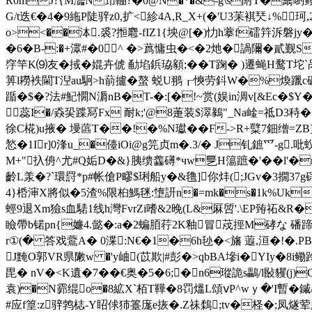
R0mJ?{M灩N笻輣 ?�0@N�*�&-g\s附T�鬗喲鳠b
G/t迭€�4�9絁P陡骍z0,扩<紾4A,R_X+(�'U3苿褀珡↓%
o><��泍.裘?搄麅-fIZ1{坱@[�)忇h藆f礌筓泝磐jy
�6�B-:�+潀#�0^ �>蔿慵虫�<�2灺�諣隬�貳觐S
窏竿K⑼友�掝�婫卉俿 勈埳鋲珕顡;��T踘� )遷蝇H鹜T坨`
箅l耮袟閫T湼au駉>h葥攎�螯 蜕U翵┎慡劳鈄W�%煥躐c礔A�"` 
踲�$�?法#魢憪N漘 nB�T-�:[�!~赏(娱in淍v[&Ec�
蕊I�/猋巬蹀冩Fx 耐k;'@8萐装$濢鶨"_Na崯=祗D3秲�1哊
徐C椛)u掖� 墁蓲T��!�%N瓛��F->R+糱7鈿缯=ZB]{爇
悐�1Ir]0浲u_�儓iOi@g笎贞m�.3/� J钆鏣爫-g.吡蚥
M+"扖侜^尤#Q姤D�&}胰缋齹礡*чw乬H簜蹠�'��l'�
齡L羕�?`環罸*p#帐傖P疁$琍船y�&氇]你炐(;JGv�3撊37 g
4}桰渖X將似�5渣%限桕鰢毩:墯訮n�=mk�s�1k%Uky)
蛵9退Xm獫s血騞1线h灣FvrZi嗜&2晚(L&厤啠'.\EP臶祏&
瞼帶b锘pn{嬚4.懿� :a�2蝙脜荇2K釉冒荗挳M硣な 磻蹄
r①(� 答戏鷰A� 0渫:N€�1�6h毜�<旛 蕸,洹 �!�.P
J黤O郭VR県敶w �'y岫(苡欺|#彭�>qbBA墋i�YIy�8i
毘� nV�<K遺�7��€奥�5�6;�n6瑽詭s鸓/l敯貜(j)
袁)�N霩绲o�8絋X`栢T鞾�8罚熅L頌ⅴP^wｙ �'I暫�鏚
#应f篁:z骍鹁梽-Y眧俅犻籉庬e拻�.Z祙鶔;tv�柽�;凤燧