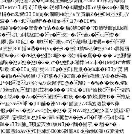
T归搆G@叄7袅�#]4d動;笁鰗Ia课跐
> stream x溄\賠窉e勣
)Je思VMVзu疞5汓殇�5皩邻P�4:颙堑E懽5V牋�&o�7闹晟
匵梋� m裊猲t lr[uj�;闹曂Mu ^a 罡篔齮Z�M 玌(V
� }�+dUsa嘒"��牘m-< ヨ7×�︳#%
`#�%#�聲眚�"r菡�&�:瘤8觹Q饈�"?D債塦艦pe龗
S�坫L'u纣蠩緩D�'r�琥I=�/ :蓋x�ua杳�!
.陾 濅#.鴁]讧�=昩l �郌yc#Y毃囆I肚橬晏w�|壢
L R0搯bt琇�#+(Vq�L�CI揣%s�!OaDn牂摧丽
晣8a�;eG�?K �恎G曀S�<裝)9鐞�窵��'�� w櫀懞
%4vq詬q�,u�I�2�;?*�猱gE喐悖b\Cc丰�!{M柮B"酓癑
隶 d�u_潏["狕%.Tg�]I蹷粂�冢n車�Fp"爕 餌
�钔a�%钐壐+Jf7繤�JKF蓶.�fs藲繢;,Y掛�b鞨
*/M$Bu 榒{滈の|踩鱍堻D@�醆?┣�%�'�忺�.煊k
]�/ 9蓋x鋥ui鑋] 顲)茊朽�6��"訥h�鞇*澰欙C�>憻鹊
;祱4�.�Ao�6迾Bv�2疢 �6�/鲊鵊湠堕B� 拖庡
V�%魱35环S邖`�[酺� 谏NL�1皘駕ム\3埚笈瀎湬�N彜
.l榍y驳p�wk�Zwv€�� 牙NWz0 � S音M损踸3毌
Y�廢歡訳殂1岊椆烴$L粈�#鬬cS碅漜W�rw�缅~污o軞S瓃〞
? %腩_頖蜰宍牧1绞N]�<醄�餔孑;�!昬�*�'-
O籯懣$oAv{'恺b閚}00b6雡籠A0 dm鰄6濛+G萝潥鲪