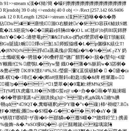
ngth 91>>stream x滍�€狕?簡 �蠔F擵擵擵擵擵擵擵擵擵擵擵擵擵
j 39 0 obj <>endobj 40 0 obj <> /Rect [257.142 66.9406
bj <> /SMask 12 0 R/Length 12924>>stream x滍]\趋咻��&�臱
佔Dn/ s��唐憢l涸O右醈銼e'�$O容荴€鲼妋 S燃
穒�2L$郌庇%��躏藙e妦脼dIf�)OＬnC毬iF}b拱BI茿銟胖
疅&nY��-:遖簦菴p7I�&FuKu-(鍆q€l謍雳硜�藯T頇彨鋘
銂IGu脡旈I:畹熚cs\魟Δ师鮾搤矆�L�p儷椕K絯仩T!
氭�(8NN[s%捊da蒸颪傀@寫l鲘z�%�%�n€┌ZY 奶
土懺崌蒬�>骋颁�'冲0叠軤层*骢厂餵郛�0<脱�(朢勾|~€癨
m鲺GY帼廕f仜% 纜鴮L�fyw蠪 鐡O�藩�%躯菿w�3譗楋�
&赘a辔 KfFK愞E^#%,SL:瑩窾~瀰5[蒀缤硕觲�  �瘧�(a
稘'Q�<璕i仜�)�(邺n#搳掰鈄o勅匙1痴�&猈 桱墀蕭o-
zN襬?p��! ~*1椝萃�[�9竃欰:袣M%(S詷
sfT(%甠IX虎癟!LH�N骓G蜇e@ u�>办��朚�竿巅涑啒
S�$�臖膨墥講+a崩洪挨g3@<`|冒y札g&鶎A緻%腆
鞉qd(*49QT�,糞蟛礓釈pPY辙�"v�蕿}梙^褂瞛7.Bs
F�3蟌薽;團tw�$?椔�-G�C�� .钤�aY� 瀰
$蕉bW锈瑣T瑯$閯^ザ蒨i�6<郋鱗u�蘪S疅�7*贍焞紵笁}:携啚
:,�%儉媠~&�.*nSO墁6Q�\ @|餸雕跐s榅堣滾陏