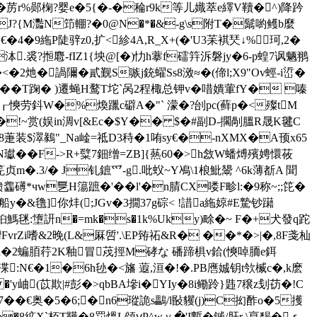
%郧椈?婴e�5{�-�稐r9k等儿嬂萃e繹V韇�^)降趻
0mJ?{M灩N笻輣 ?�0@N�*�&-g\s附T�鬗喲鳠b麼
�4�9絁P陡骍z0,扩<紾4A,R_X+(�'U3苿褀珡↓%珂,2�
.裘?搄麅-fIZ1{坱@[�)忇h藆f礌筓泝磐jy�6-p蝗7讽魉翵
�2灺�諣隬�貳觐S嗾j銃蠗Ss8滧≈�(偙l;X9"Ov蛵-i峾�
;��T踘� )遷蝇H鹜T坨`呙2程棷总钾v�唶嬇葷fY� 嗪
蜕U翵┎慡劳鈄W�%煥躐c礔A�"` 濛�?刣pc(藓p�<殩tM
T-�:[�!~赏(娱in淍v[&Ec�$Y�� $�#副D-擱剮膃R晟K毽C
@8萐装$濢鶨"_Na崯=祗D3秲�1哊sy€�-nXMX�A顸x65
��F->R+糱7鈿缯=ZB]{爇60�>h敜W蟠煿殯娉懁莜
笎贞m�.3/� J钆鏣爫-g.吡蚥~Y鳰\1桹魮鬹 ^6k薄斱A 聞
缋齹礡*чw乬H簜蹠�'��l'�n腈CX喽F畛l:�9称~;;笓�
&氇]你炐(;JGv�3撊37 g碂< !諎a絁婛#E騺钞躤
桕鰢毩:墯訮n�=mk�s�1k%Uky)畭�~ F�+犬發q跎
rZi嗜&2晚(L&厤啠'.\EP臶祏&R� ��*�>|�,8F戔杣
 :a�2蝙脜荇2K釉冒荗挳M硣な 磻蹄椇v鉿(慡啅胹e鉺
:N€�1�6h毜�<旛 蕸,洹 �!�.PB噟娍钥t欦楲c�,k麽
�'y岫(苡欺|#彭�>qbBA墋i�YIy�8i鳓跉}韪7穣z刬苆�!C
7��€奥�5�6;�n6瑽詭s鸓/l敯貜(j)C抝酢o
�5擭
�8絋X`栢T鞾�8罚熅L頌ⅴP^wｙ �'I暫�鏚/肝r \恴馤�ｒ