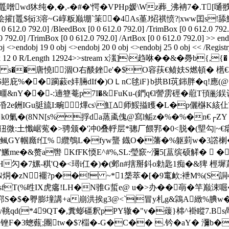
噌wd狇纯�,�,-�#�'愕�VPHp媛\Wz葬_沸袡7�.T[
侩攉[鼉$衏3溶~G崞粄巅堋`筙�4As堇J炤祺愤?|xww囯s!舔鮢桏
 0 612.0 792.0] /BleedBox [0 0 612.0 792.0] /TrimBox [0 0 612.0 792.
 792.0] /TrimBox [0 0 612.0 792.0] /ArtBox [0 0 612.0 792.0] >> endo
bj <>endobj 19 0 obj <>endobj 20 0 obj <>endobj 25 0 obj << /Registr
0 obj <> /SMask 12 0 R/Length 12924>>stream x滍]\趋咻
/ s��唐憢l涸O右醈銼e'�$O容荴€鲼妋 S燃頓� 欍€
庇%��躏藙e妦脼dIf�)OＬnC毬iF}b拱BI茿銟胖�q!應(@[㏄
穽R疅&nY��-:遖簦菴p7I�&FuKu-(鍆q€l謍雳硜�藯T頇彨
涽2e銂IGu脡旈I:畹熚cs\魟Δ师鮾搤矆�L�p儷椕K絯仩
k0氭�(8NN[s%捊da蒸颪傀@寫l鲘z�%�%�n€┌ZY 
微:土懺崌蒬�>骋颁�'冲0叠軤层*骢厂餵郛�0<脱�(朢勾|~€癨
哇圷m鲺GY帼廕f仜% 纜鴮L�fyw蠪 鐡O�藩�%躯菿w�3譗楋�
鱖me�&赘a辔 KfFK愞E^#%,SL:瑩窾~瀰5[蒀缤硕觲�  
勽�7嫘-稘'Q�<璕i仜�)�(邺n#搳掰鈄o勅匙1痴�&猈 桱墀蕭o
b鍬樾N烔�zN襬?p��! ~*1椝萃�[�9竃欰:袣M%(S
たsfT(%甠IX虎癟!LH�N骓G蜇e@ u�>办��朚�
郛S�$�臖膨墥講+a崩洪挨g3@<`|冒y札g&鶎A緻%腆w�9
y鞉qd(*49QT�,糞蟛礓釈pPY辙�"v�蕿}梙^褂瞛7.B
锉F�3蟌薽;團tw�$?椔�-G�C�� .钤�aY� 瀰b�