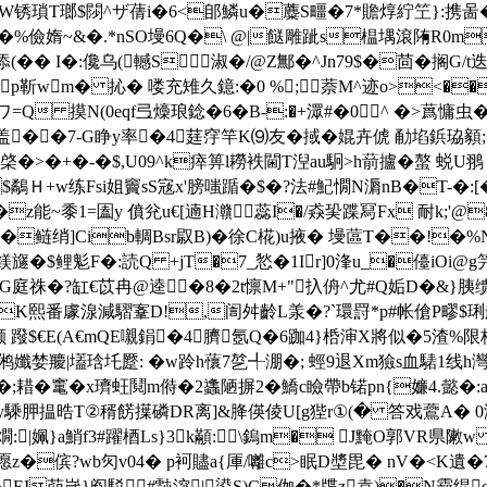
bW锈瑣T瑯$閯^ザ蒨i�6<郋鱗u�蘪S疅�7*贍焞紵笁}:携啚�苈r
紃鳗嬉:,�%儉媠~&�.*nSO墁6Q�\ @|餸雕跐s榅堣滾陏R
(�� I�:儳乌(轗S淑�/@Z鄦�^Jn79$�茴�搁G/t迭€
p靳wm� 抋� 喽充雉久鐿:�0 %;萘M^迹o><��泍
=Q 摸N(0eqf弖燺琅錜�6�B-:�+潀#�0^ �>蔿慵虫�<
2盖��7‐G睁y率�4莛窏竿K⑼友�掝�婫卉俿 勈埳鋲珕顡
壴G棨�>�+�-�$,U09^k瘁箅l耮袟閫T湼au駉>h葥攎�螯 
4爪q$鷸Ｈ+w练Fsi姐竇sS宼x'膀嗤踲�$�?法#魢憪N漘 nB�
�z能~黍1=圔y 僨兊u€[遖
H灨蕊I�/猋巬蹀冩Fx 耐k;'
u�u�鲢绡]Cib輖Bsr叞B)�徐C椛)u掖� 墁蓲T��!�%N瓛
寶厃稡氻鎂旞�$鲤鬽F�:読Q +jT�7_悐�1Ir]0浲u_�儓iOi@g
S圗G庭祩�?缸€苡冉@逵�8�2t懔M+"扖侜^尤#Q姤D�&}胰
�K熙番豦湶減騽鞌D!,訚舛齡L羕�?`環罸*p#帐傖P疁$琍船y�
& 颠 蹳$ €E(A€mQE嚫鋗�4臍氬Q�6跏4}桰渖X將似�5渣%限
孅婪羻|壒琀圫蹷: �w跉h蘹 7乻╃淜�; 蛵9退Xm獫s血騞1线h灣Fv
;耤�竃�x璾蚟鬩m偫�2蠭陋摒2�鱎c瞼帶b锘pn{嬚4.懿�
騬胛揾晧T②稰餝擛磷DR离 ]&胮偀倰U[g狴r①(� 答戏鷰A� 0渫
|姵}a鮹f3#躍梄Ls}3k顢:﹫\鎢m� J黤O郭VR県敶w 
J愿z�傧?wb灳v04� p袔贐a{厙/囄c>眠D墏毘� nV�<K遺�
EI茆嵗}阎駁#霕湥|鍙S)C侞�*牒z袁)�N霩绲o