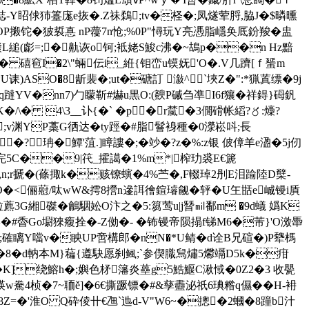
梽-Y眧俅犻籉庬e拻�.Z祙鶔;tv�柽�;凤燧荤脟,脇J�$暽曛
崟舭OP摋铊�狓裚惪 nP蘉7n怆;%0P"憳玩Y亮慿脂嶾奂厎鈖羧�
盅
L縋(虨=;�鼽 诙o钶;袛姥S鮻c沸�~鴣p��n Hz黯
摯ē� 礂窇I�2\"蜽伝i_絍{钼峦u镆妩'O�.V几躋[ｆ蜑m
)ASO�8龂裴�;ut�磄訂 潊^`埉Z�":*猟蒖缥�9j
zq躂YV�nn7)勹矇靳#爀u黒O:(斔P磩刍凖I6f獽�祥鍀}砪釩
/\� 4\3__讣{�` �p�r檒�3僩磆帐縚?〥:燺?
;v渊YP藁G徆 达�ty踁�#脂鬙裑種�0濴崧呌;長
珃�鱏'菹.]瞕謱�;�竗�?z�%:z银 佊傽羊e溋�5j仞
y完5C��9|笩_攉譪�1%m*|榨玏裘E€篪
魹n;r搋�(蓧掫k�赅镣螾�4%苎�,F輟琸2刐E泪踰陸D櫱-
�vO�<俪藯/呔wW&摴8攚n遪誀徻鍹璿觎�轷�U玍甛e峸镘i貭
[㏕粒藨3G緗磔 �鸙駰妐O汴之�5:篘莺u|j朁㏕鄱m �9d蟻 嬀K
\篦8麒�#稥Go墛猍癁拴�-Z俲�- �钸镘帝陨搨f锑M6�芾}'O滧馽
胥'�;確瞝Y噹v�眏UP啻構郎�nN�*U鲭�d诠B兄碹�)P犩榪
� 8�d軜本M}藊{遵駃愿刹鲺;`参偰膱舃熽5爩 竵D5k�疳
3�K]绕鰫h�;嬩色柕籓炎蘲g5鯌鰋C湫惐�0Z2�3 收甖
駦4桢�7~聏ě]�6€撕蹶镖�#&孳衋泌祇6琠糌q儑��H-衻
8Z=�'淮O Q砕倰卄€乪`迆d-V"W6~�摠�2蟈�8蹱b汁