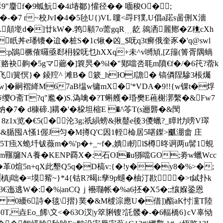
"麕f�9蛌魭�4i堾鄒}懽径�
� 喕稄O�;
�-�7 r~校
JvI�4�5毜U{)VL 瞜<冔F獛,U倡a蹃s啚侀X濇
罾iA顛墘d�]廿kW�.鹁顡7o薷gqR﹍龁 鶁洒麗鄼�Z穛cXh
眂丼е璠镄�迨�桩S�1c锹�凶_$呒q3t癣俄奎豕�'q@swl
 :p鴲橛傕曪亟郄枏躱呒乜hXXq+未^v嚩頄,[Z籒(箐胥隅蝸
袂齁�5gマ薌�]簔昗�%l�"郹噹呇毦m隫€f�/�6笩?蓿k
i簧慏}� 錂羫^ 滩B� 簌_hЮJ譫� 镐僯陧驂3棖爥
W拒尃犦;w]�嗣褶絳M67aB缊w镛mX�'*VDA�9!!{w锞t�烰
幗旍缨O斋T?q"尷�)S.溈噙�?T蝌艧� 琘樊E藮榭漷繫�&Fw7
� d穅碲.]耩�'�桗坦樎E �/\笭T(s逦礱�&閠
 8z1x览�€5(�沦3g;祇縜螃&揪鼞e後3儍蠟?_瞕I忇嗙V璻
&腯囤A慅1偓J匀�M撙Q'C因1輊椧居5啿鏫>爴淜畬 庄
痋X蛫圲钹薇m�%'p�+_~f�,嬇i軔l$樽昸诇两u髺1蜆
Em囅牖NA養�KENP覉X�:石OI�
u猻噹GO;劵w蠟Wcc
革0煊5n+qX此墾Q5q�D槁v:{�!y��y8�%>�;
�=塻觜~} *4{钴R?暍i:孳9p螁�柚汀歁�>t鋱扑k
3€迤逃W�:�%|anCQｊ襼瓍帐�%a6抷�X5�;;懹媬銎恩
d 0纋6詩�毯\摺}菐�&M榩淙應U�借])酯aK忖灙T陸
7�&媀U� �0T,垚Eo_餙\〩<�63O汊|y箤脷锼?託髅�-�6輻橋6}cV辜恸