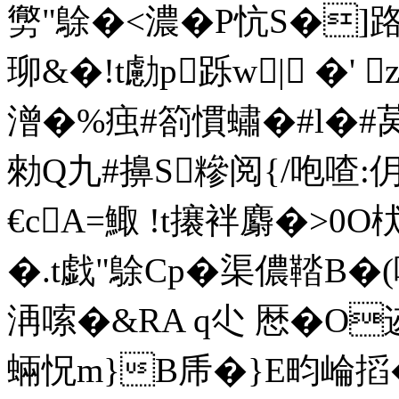
勶"鵌�<濃�P忼S�]路
珋&�!t勴p跞w| �' z
潧�%痋#箚慣蟰�#l�#
勑Q九#擤S糝阅{/咆喳:仴
€cA=鯫 !t攐袢麝�>0O枤
�.t戯"鵌Cp�渠儂鞜B
洅嗦�&RA q尐 厯�O
蜽怳m}B乕�}E畇崘搯