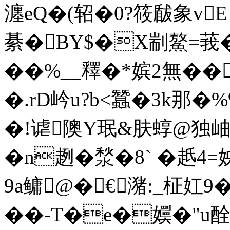
瀍eQ�(轺�0?筱瞂象vE
綦�BY$�X剬鰲=莪�
��%__釋�*嫔2無��
�.rD岒u?b<蠶�3k那�
�!谑隩Y珉&肤蜳@独岫剞€
�n趔�湬�8` �赿4
9a鳙@�€潴:_柾妅9
��-T�e�嬽�"u酫