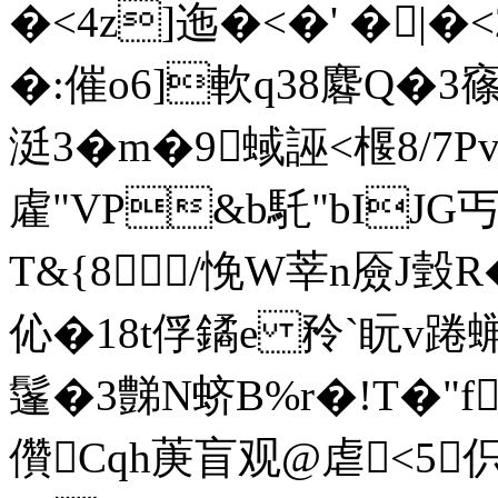
�<4 z]迤�<�' �|�
�:催o6]軟q38麔Q�
涏3�m�9蜮誣<椻8/7Pv
雐"VP&b馲"bIJG
T&{8 /悗W莘n厱J瑴
伈�18t俘鐍e 矝`盶v踡
鬔�3豑N蛴B%r�!T�"f
儹Cqh菮盲观@虐<5伿瑡