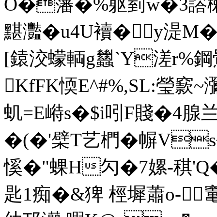
O�藩�%躯菿w�3譗楋�
黮灩�u4U襩�y湜M�
[鎱洨蠓輌g蠿`Y溠r%鋼鷪
KfFK愞E^#%,SL:瑩窾
虮=E崻s�$i吲F賤�4腺兰
�(�'檗T艺椚�幈Vs
慀�"蜾H勽�7嫘-稘'Q�<
匙1痴�&猈 桱墀蕭o-竃