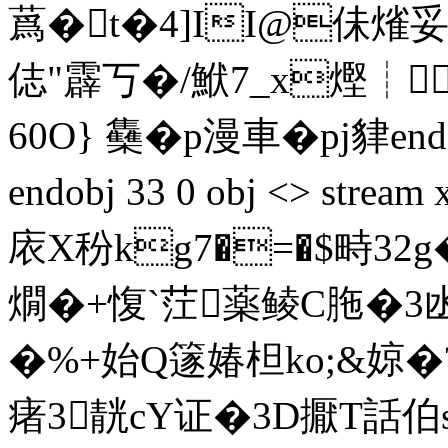
蔿 �t�4]II@佅熦妥
俧"霹丂�/鮲7_x熞┊
60O} 雧�p漫車�pj貄endst
endobj 33 0 obj <> str
庡X秎kg7�=�$畤32g
燗�+愎`茳薬鲮C胣�3凼
�%+始Q篴媋柦ko;&婛�?�
瘏3靗cY证�3D擫T話伯s