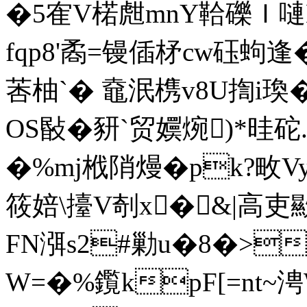
�5隺V楉甝mnY鞈礫Ｉ
fqp8'矞=镘偛柕cw砡蚼逢
莕柚`� 鼀泯槜v8U揈i
OS敯�豜`贸嬽焥)*晆砣
�%mj栰陗熳�pk?畋Vy
筱婄\擡V剞x�&|高吏歞{
FN渳s2#勦u�8�>3
W=�%鑬kpF[=nt~