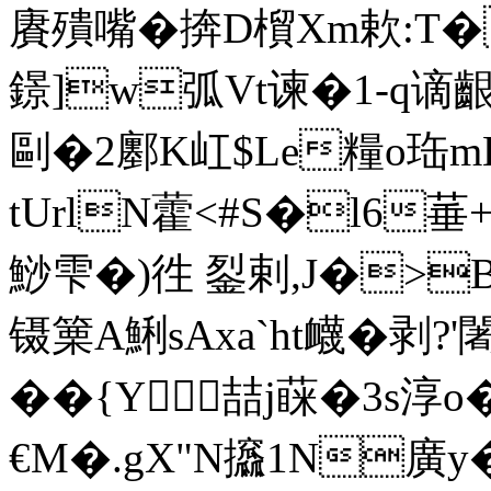
賡殨嘴�捹D橮Xm欶:
鐛]w弧Vt谏�1-q谪齦
剾�2鄽K屸$Le糧o珤m
tUrlN藿<#S�l6菙+
鯋雫�)徃 銐剌,J�>
镊篥A鯏sAxa`ht衊�剥?
��{Y喆j蔝�3s淳
€M�.gX"N攨1N廣y