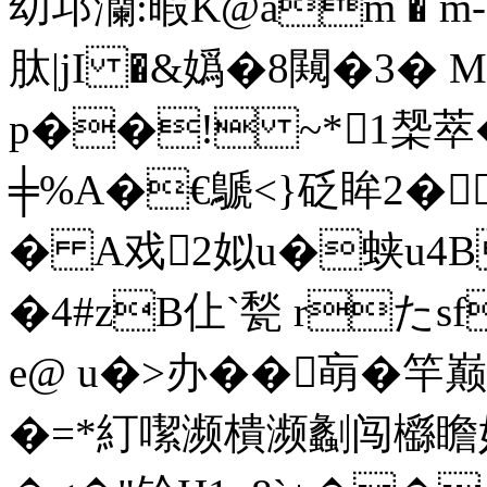
幼邛灡:暇K@am � m
肽|jI �&嬀�8闚�3�
p��! ~*1椝萃�
╪%A�€鷈<}砭眸2�
� A戏2姒u�蛱u4B躤;
�4#zB仩`甃 rた
e@ u�>办��朚�
�=*糽噄濒樻濒劙闯櫾瞻妤