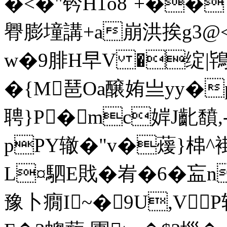
�<�"钤H1o8`+��
臖膨墥講+a崩洪挨g3@<
w�9腓Н早V �绽|鴇毤
�{M琶Oa醸姷亗yy�
聘}P�mc婩J齔馩
pPY辙�"v�蕿}梙^褂
L¤駟 E戝 �峟�6�衁
豫卜癇I~�9U,VP斩