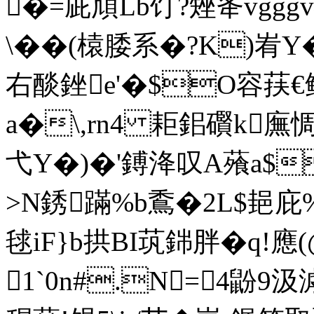
�=庛頏Lb饤?矬夅vgg
\��(榬腇系�?K)峟Y
右醈銼e'�$O容荴€
a�\,rn4 耟鈻礥k廡惆
弋Y�)�'鎛洚叹A蕵a$
>N銹蹣%b穒�2L$郌庇
毬iF}b拱BI茿銟胖�q!應
1`0n#.N=4鼢9