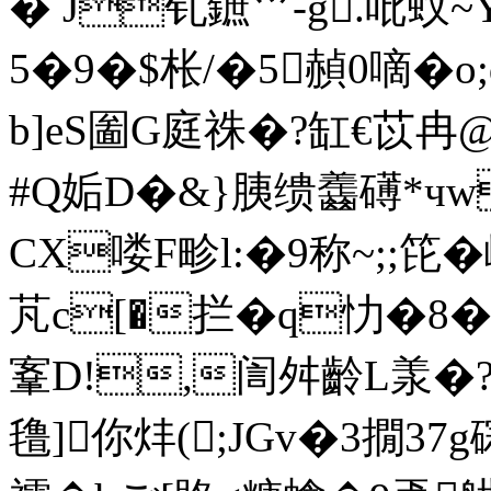
� J钆鏣爫-g.吡蚥~Y鳰
5�9�$枨/�5赬0嘀�
b]eS圗G庭祩�?缸€苡冉@
#Q姤D�&}胰缋齹礡*чw
CX喽F畛l:�9称~;;笓�
芃 c[�拦�q忇�8
鞌D!,訚舛齡L羕�?
氇]你炐(;JGv�3撊37 