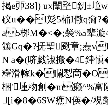
掲e戼38]) ux闈堅釰±墥
砇u��l彣5樎I僌q奫?�
a5桞M�<�;裻%5辈漩4
饟Gq�?抚聖颬章;焘v
N a�(哜戯諔搬�4銉愼
糬滑幏k�矙悡啇�OBf
梱'堹粅創�m癞^%富隣
[i�8�6$W癄N偀�/覌漦