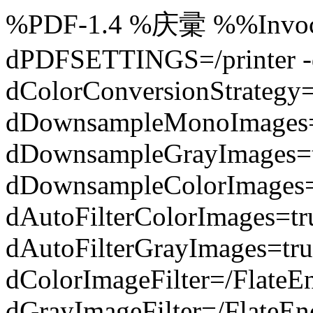
%PDF-1.4 %庆彚 %%Invocat
dPDFSETTINGS=/printer -d
dColorConversionStrategy
dDownsampleMonoImages=
dDownsampleGrayImages=t
dDownsampleColorImages=
dAutoFilterColorImages=t
dAutoFilterGrayImages=tru
dColorImageFilter=/FlateE
dGrayImageFilter=/FlateEn