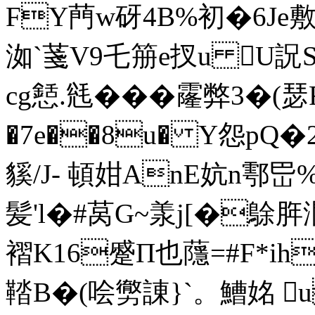
FY菛w砑4B%初�6Je敷
洳`菚V9乇笧e扠u U詋
cg懖.毤���霳弊3�
�7e��8u� Y怨 pQ�
貕/J- 頓姏AnE妔n鄠
髪'l�#莴G~羕j[�鵌脌濶
褶K16蹙Π也蘟=#F*ih
鞜B�(哙勶諌}`。鰽姳 u