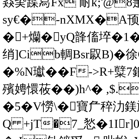
猋巬蹀冩Fx 耐k;'@8
sy€�-nXMX�A顸x6
�+爤�yQ韸傗埣�1�
绡]Cib輖Bsr叞B)�
�%N瓛��F->R+糱7鈿
殯娉懁莜��)h^� ,$
�5�V憦\�寶厃稡
Q +jT�7_悐�1Ir]