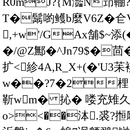
R0mJ?{M灩N笻輣 ?
T�鬗喲鳠b麼V6Z�仺V
,+w'/GAx舗$~添(
�/@Z鄦�^Jn79$�茴�
扩<紾4A,R_X+(�'U3
w��?7�2梩Ｑ�
靳wm� 抋� 喽充雉久鐿
o><��泍.裘?搄麅