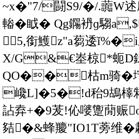
~x�"7/闘S9/�/.
輽�眓� Qg鐊袇ɡ騶a,
5,銜鱯z"a蒭逶ǐ%�
X/G&€峚椋*蚅D
QO��枯m骑�坾鞡
巉L]�5�!d秮9鴣橭鴸
詀弆+�9茇!伈嘙躛蕑赈o{
夡�&蜂羻"IO1T蒡维�