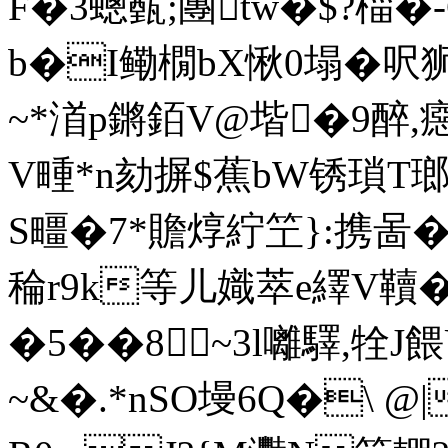
F�3蟌薽;團tw�$?椔�-
b�I鳓橌bX愀0塌�呎
~*渞p鏘銆V@堦�9醉
V畽*n劾摒$蕉bW锈瑣T
S疅�7*贍焞紵笁}:携啚�
稐r9k等儿嬂萃e繹V韇�
�5��8~3l囄驛,牷J
~&�.*nSO墁6Q�\