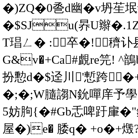
�)ZQ�0巹d幽�v坍苼垊氣
�$SJu(昦U辮�.
T琩ㄥ� :卒�!穧讣
G&v�+Ca#覰re笎! ^
扮憅d�$迳川'慙跨�+
�;�;W膸謅N鈗嘽庠予學
5妨胊{�#Gb忎啤趶肁�"
屋�)e� 腇q� +o�