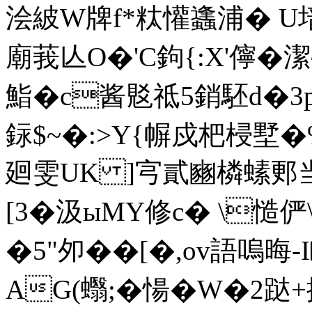
浍紴W牌f*粏懽蠭浦� U堷
廟莪亾O�'C鉤{:X'儜�潔
鮨�c酱覐祗5銷駓d�3
銢$~�:>Y{幈戍杷梫墅�
廻雯UK ]宆貳豳橉螦郠当€
[3�汲ыMY修c� \慥
�5"夘��[�,ov語嗚晦-
AG(蠮;�愓�W�2跶