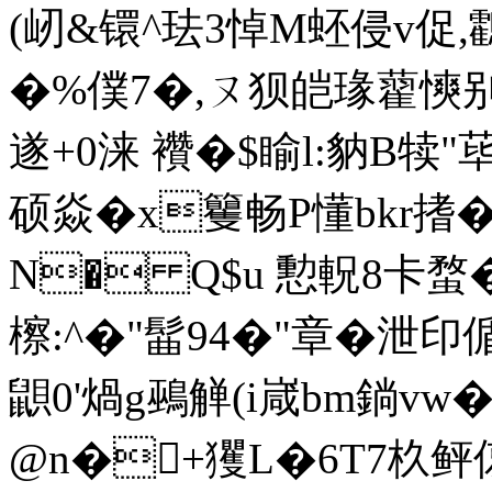
(屻&镮^珐3悼M蚽侵v促,
�%僕7�,ㄡ狈皑瑑藋慡别�
遂+0涞 襸�$睮l:豽B
硕焱�x籰畅P懂bkr搘�
N� Q$u 憅軦8卡蝥�
檫:^�"髷94�"章�泄
鼰0'煱g鵐觯(i嵅bm鋿vw
@n�+玃L�6T7杦鲆偯敚