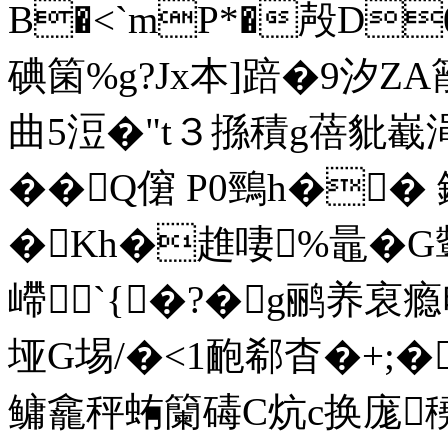
B�<`mP*�殸D0
碘箘%g?Jx本]踣�9汐Z
曲5浢�"t３搎積g蓓豼嶻渑
��Q僒 P0鵛h��
�Kh�趡啛 %鼂�
嵽`{�?�g鹂养裒瘾
垭G埸/�<1靤郗杳�+;�
鳙龕秤蛕籣碡C炕c换庬穘荟