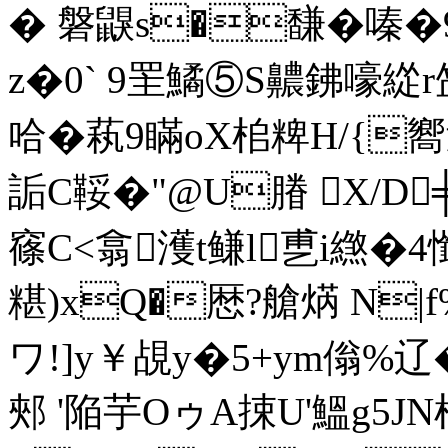
� 磐鼳s�馦�嗪�9�=
z�0` 9罜鱊⑤S齈鉘嚎緃r
哈�萟9瞞oX桘粺H/{
詬C鞖�"@U膡 X/
窱C<翕濩t鳒l乶i繺�4
糂)xQ�厯?艙焫 N
ワ!]y￥覘y�5+ym傟%辽
郟 '陥芋OゥA捒U'鰮g5J