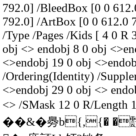
792.0] /BleedBox [0 0 612.
792.0] /ArtBox [0 0 612.0 
/Type /Pages /Kids [ 4 0 R 
obj <> endobj 8 0 obj <>en
<>endobj 19 0 obj <>endob
/Ordering(Identity) /Suppl
<>endobj 29 0 obj <> endob
<> /SMask 12 0 R/Lengt
��&�臱b{,{� 