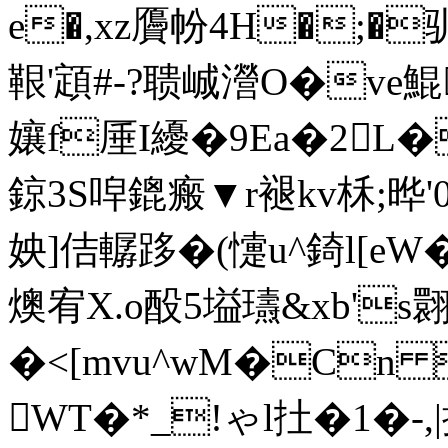
e�,xz贗帉4H�;�
鞎'顁#-
?聩峸瀯O�ve鯤
孃f厜I纋�9Ea�2L
鍄3S唕鎞瘢▼r褪kv柇;晔'
姎]佶轏跢�(懥u^錡l[eW
燠宥X.o酘5塧瓙&xb's
�<[mvu^wM�Cn
WT�*_!ゃl扗�1�-,|