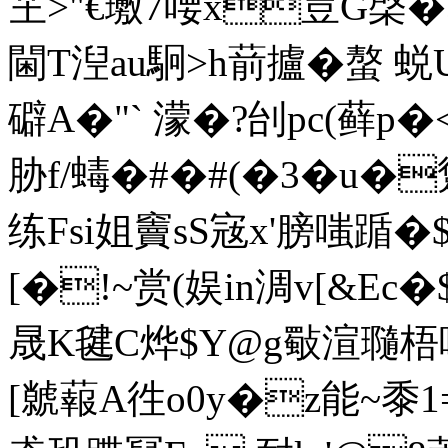
芏>"€璷7喓x壴G棨�>
閫T湼au駉>h葥攎�螯
礔A�"` 濛�?刣pc(藓p�
胁f/蝳�#�#(�3�u�
练Fsi姐竇sS宼x'膀嗤踲�$
[�!~赏(娱in淍v[&E
晟K毽C烨$Y@g斀渲瓍梧啈
[ 虩蕔A徃o0y�z能~黍1