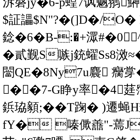
泝磐jy�6-p蝗7讽魉翵
$証讄$N"?�(]D�/O�
錜�6�B-:�+潀#�0
�貳觐S嗾j銃蠗Ss8滧≈
闣QE�8Ny7u麎 癵牚
��7‐G睁y率�4莛
鋲珕顡;��T踘� )
fY� 嗪僛譱"-蔫J