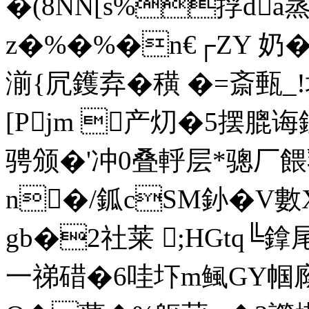
�(8NN[s%捊da蒸
z�%�%�n€┌ZY 奶�
湔{凥鑊弆�穔 �=斎甀_!埚
[Pjm 
产灱�5摆膍诲
骋颁�'冲0叠軤层*骢厂
n�/鈲cSМ釥�V數
gb�2社莱 ;HGtq╚鎿尾
一祶碏�6哇圷m鲺GY帼廕f