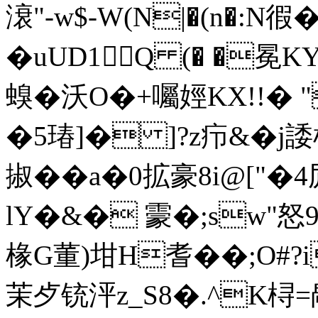
滖"-w$-W(N|�(n�:N
�uUD1Q (� �
螑�沃O�+囑娙KX!!� 
�5瑃]� ]?z疖&�j諉
掓��a�0拡豪8i@["�
lY�&� 霥�;sw"怒9
椽G董)坩H耆� �;O#
茉歺铳泙z_S8�.^K桪