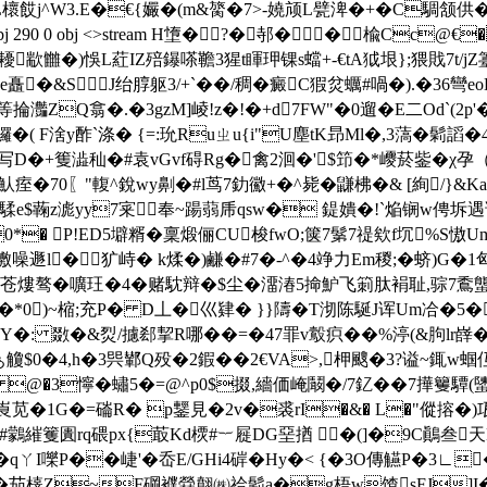
颗L櫰餀j^W3.E�€{孍�(m&膐�7>-嬈颃L甓渒�+�C騆颔供
90 0 obj <>stream H墯�?�邿��楡Cc@€� } en
V啞耰歂雦�)悞L葒IZ殕鑤嗏韂3猩t睴玾锞s蟷+-€tA狘垠};猥
�&SJ绐朜躯3/+`� �/稠�
癜C猳炃蠣#喎�).�36彎
d等掄 灎ZQ翕�.�3gzM]崚!z�!�+d7FW"�0遛�E二Od`(
疷玀�( F涻y酢`涤� {=:玧Ruㄓu{i"U塵tK昻Ml�,3薃�鬁謟
�-j写D�+篗澁秈�#袁
vGvf碍Rg�禽2洄�'$笻�*巎菸鈭�χ
巗魜痓�70〖"輹^銳wy劓�#l茑7釛鰴+�^毙�鼸柫�& [絢/}
凌煸�,騥e$蘜z滮yy7宷奉~踼蒻乕qsw� 鍉嬇�!`焔锎w
(0*� P!ED5壀糈�稟煅俪CU梭fwO;箧7鬀7禔欸f坈%S慠
璷噪遯l�犷峙� k煣�)鹻�#7�-^�4竫力Em稯;�蛴)G�1
筂苍熡骜�嚝玨�4�赌馾辩�$尘�澑湷5掵魲飞箣肽裐耻,骔7穒
 綰:觛�*0)~樎;充P� D丄�巛肄� }}隯�T沏陈駳J诨Um冾�
: 敪�&烮/攄郄挈R哪��=�47罪v鷇疻��%渟(&胊lr嶭�
$ 0�4,h�3巺鄻Q殁�2鍜��2€VA>,柙颼� 3?谥~銸w蝈
0 @�3懧�蟰5�=@^p0$掇,繬価崦鬫�/7釔��7撶籰驔
窝鼧崀苋�1G�=磮R� p鑋見�2v�裘rI�&� L�"傱搈�
齡|#鸏繀籆圚rq碨px{菆Kd樮#︸屣DG堊揂 �(]�9C鷆叁天H
I嚛P��崨'�岙E/GHi4硸�Hy�< {�3O傳觾P�3∟�簸蹘
�茄橭Z~F碙襥檾翸㈱祫鬁a�g梧w馇sFJ]I�