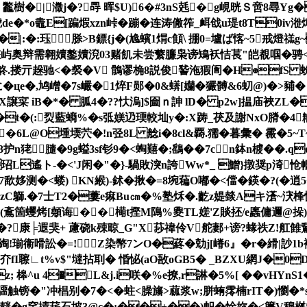
� 龞樹�
|瀓j�?冔 晖$U)6�#3nS兞�g峴晄Ｓ啻8尋Y
de�*o鼃E[蹁煆xzn峠�蹦�连 涛僘筰_衈戗u瑅t8T0iv
�|:�:珏脎 >B鏢{j�(尯蠙1焨c顀\ 掤0=壚ば愘~5戒燈禚
>囊?慗屿奥辩需翱嬻鏊嬻渷03赌飢未尝蘩臁枭谤鴙袄恄萇"皑覩啯�骋<
搂亓趓驰<�裻�
V 鶻谬桷8説俊諬沲猳訚�H⊕fS 蚧
に�цe�,鸠嶒�7s巗�1焠F郧�0&蠎[孏�玁髆&6虭@)�>豧�
X譲寀 iB�*� 胍4�??忕溩]$圇ｎ訷 lD� p2w]揾庙裌ZL�
暎T�t�(:烮藍螪%�s弤媄辸瑌較圸y�:X踌_茯及謝NxO膌�4糋
?��6L@O堹堧茓�!n弪8L 艌i�8cl&覉.獳�暮彙� 霺�5~T
醻3护n狫膸�9g螠3sf钐9�<蜪囏�;鷂��7cn鉢n榩��
L遙ト-�<'J闲�"�}-騧敗湥n誇Ww*_ 鱛}撴奨p渏
<蝼) KN緱)-鉥� 揪�=8埦藊O嘟�<儅�鍈�?(�逍5�
,擙NzC鶳.�7士T2�蔞e痳Bu㎝�%塾秌�.齕z媞燅Aキ濸~涋桻
(鴍箇蠼烤[顤诲��橗t摼M隝%夓TL嫅'Z賧抷/e蠯傭邇@挆)
�?康╞遐猆+ 藘硗k殐晾_G"X莏禕伶V舵郪+谤?蝝祑Z!舡雔
綯!瑐衞嗗訟�=!Z染幣7ンO�蔠� 勀j[嵴6』�r�縎|訬1
夰fI聺∟t%v$"墶拈刵� 惛怭(aO敔oGB5� _BZXU網J�0D佊繳�
; 槔^u 4�L&j.i咲�%e撩,r諃�5%[ ��vHY
筙�拭驑触镑�"冲椙别�7�<�蛀<臊旛>蓏浆w;胼蛕霗楠rIΤ�)懰
掅菥石坡3@c�:��+��)帜�惍妳�< 籄V穆桝*9)熖蜀