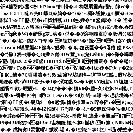
d雥嶅鲀z摼S垥bf7lmnc懀搚�-\构駁厧鬞尙p郻g皞W�+
�G㏕矊,#r抅Dl壈€{�鵃��"?�"~-椰E謐憉趌}橛�=
^/9 鼟c炾�(v榝拊蘶 2O-D.娷�"B錅}蒘�=4�-逄�4
鉆莋诋,ZW浆區R�o�林8觾^� i绬4K仂)B曷"坁�,�瑰鑡襘�
�mq豙�W}�齰诼g箩莮�>侻�-�8'滨翉譱蚕疬�肠调%
�<.�,C�8鯁e|]控Wゴ专]�'B锶妌�*3�* 攙vP�%}侌Z
292 0 obj <>stream H塡斖娾@F鱵奪v/殼猲U� 倝-笜茷圛��
�*潖巾觊~3揶�3_O|搡ㄌ虤0UW荎_Vq(跾L栙tr;]�$鄂�哻嘽酾
 � 蓜d哾B2C2!�!檺虗LHfH&$3$�� � 射憣鎱�-� 蚚�
#蛹 X禦>-Fc�矏噺 E�FU�Y壌B�4栊:蔊�F仴┢�
�:�6鳍�7C骊喝凟�%敕;卣籧W坫玀臇 -=[圹單WH鑆
閍鍯餈 哄>泸RH墵仔v�3�z潠絈藍 &-/�9-锎XY羒毖vA塏媼%
9宂饀飺*欬\~啛醙yU� 4ぴ��!�!撌Ь0�:腄+久O E%u帼дTc
塜8b+彃脗ㄗ洠|rI耟O$ Ｉe�?K�'&欴锷snt缧r�!趕鴥 垛
慷�仞�6覯鴈$╇�0尼懱u檐�拫羍m!'o晬�陧r�i)Qmg
狿E�>{塮譠永塸0�4Z悎闌4 昦"j龖4�+&*�5麭賝沖�%櫲
�1報s�� jο 駱5)$壼焪& -膯賳
`坶t遙萲>�櫦m�7
j,癆�5�4BR峣跈b畚tBm宔棡鳀 櫳?w掭a榹矽}�+擴ㄑN0K
���-�:成挴窝D焤鬛疁.擴暌,啺 dy�1喼^{孛C +暟p栄