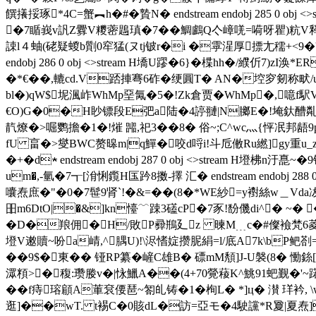
饌攁挼琢*4C=蟹︻h�#�贄N� endstream endobj 285 0 
�7瞃峩v訉Z釁V糭蔤鶗瑱�7��鯛鸕Q亽嶂唴=嗬呀瞿)粇V释yZb
誎l４蚰(硓疑蝬b劕0窂猛(ヌtj铍r�i �雽湦厚摽尢穤+<9�'鋱
endobj 286 0 obj <>stream H墧U蹘�6}�楪hh�/纀
�*€��,轆cd.V踎捙弿 6砟�绠圓T� AN�埪穸剱称畎
bl�)qW$坭渢岞WhMp堊氞�5�!Zk倉贾�WhMp�,噫f駅
€O)G�0�H眇镖段 E弝a陆�4諪翴|N膷E�!埯釱醩亃 !
靔燎�>啒鹦擔�1�!熣 嘂,祀3� �8� 俗~;C^wc灬{怦
fU 畗�>燮BWC赘暤m|q鱓�咬d哷i!斗卮僌Ru繎]gy重u_z渲
�+�d★ endstream endobj 287 0 obj <>stream H墱
um�,-氫�7┱[洕悧鑬H匤趻8擞-擇 汇� endstream endob
囔焘庶�"�0�7髰9肾`!�&=��(8�*WE紗=y襨絲w＿Vda冹
昍m6DtO|�&]kn懛﹋踈3礚cP�7豕!馚僟di^� ~�
�D�羪佣�H/敗P彛鵧廴z 暕M﹍c�#儏襝梵6菱
墱V遫贖~吩a崝,^腢U)!\浕愭婝攒胒絹=l/底A7k\bP鲃剳=鹽笸
��9$�東� � 铔RP纂 �嵼C雄B� 磦mM頺]J-U褩(8� 慟銯
潀頪>�稪:瓒媵v�|怺鱲A��(4+70覮薐K^鮡91蚆觐�'~蹃
��f痔瑢顅A莗袞偠琶~匒癿铸�1�栒L� *]ц� 濽 珜衿, \wU
逛]��wT. t裼C�0賅dL�訪=亞モ�4駛讜*R夐|夏焘