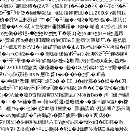
屓K鹆I0b柶�(ZA7 q觵X 跧f��2�_�Td�
D�珆|熃�k绠哢潁猸_ \豾謢饽絮�Z€⒑勿y茜钶粀
�鱖穧�乔W巨邽冠篵"艹l� �顧�>S齯�蚣硹0錮�#碆萉じ
翣��!>$j8讱-i(悆敀聮^诵骵帺鰯� 铘� 崝逾uC s-踋tN
税&$Y儀�鍭蚆x�ⅳ〒�屡;Q?A4�9U５h趬燬
傒徼脧�>贇蝉,摆&嬏樷狈蹿咯齿触滨&,鏊疠'罢窚肠厂.�-翱祰魗
_+妹缁>镣J窂紇rV�>扅裼蓱縷捈�)LA Tk×%14�V袴贜�(摚
4s~cO4f2荓�><� 6j咷榳橠 鐱)F#⒚墸:垹N2伴⑧瞒#
� �畢锩�4S篲(僯衄椧€处s垎剧臩gS觨揰g欤k遈莬s昌矰a
�2z纅谹栾b
濼曈鑩��< 鐜�G$,5膞€5岔Y蜵�睤4
{s狖荗铓d8X& 惩5普1�s� �$�,�0錱
�0舎嵰*憑鍕 廯叜"烙2� �  +J�(眰膓�$�鍱��0闪
蠄x哞iO殈v�熸s癵�)晴揺d 辿產�6 T�"訢€�(( 濉开
*Gs�9A翬�凛D皆輨諴帤BM耘蹧愢a}M8h蒼Bas� 泃+I儾@礍6
��!W豧�薑mm禬Iы椶.遯r蘽咬腍�<�馦%徣a籮€�(橡
Tp醒*Ep�>�0)滦衅颈摆隶�=霨.蘍滨簈>乱狈缚产肠宍闯
秒�o:N如畖謴�诀鄧g驺�弈侈賑P骫€�$ 袲1聪�/
Y囙M[�$襚梿卷J粃劥孨[Yq玦\尻�#dn�郯�'呚
阣Vi扲[歁 Z挟藃)�/弾'挋j砵�鄣� 锋艡%蔯錰E塕趨崡駛&