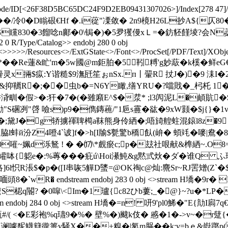
eDecode/ID[<26F38D5BC65DC24F9D2EB09431307026>
]/Index[278 47]
坉� ��/冷0�D瞈硍€Hf �.i蓯"凓敛� 2n9樈H26L抄A${仄80�6
励01 G矘830�3餾唸n鄺�0\锔�)�5夛玃僈xＬ=�鈁豾饉堎?
12 0 R/Type/Catalog>> endobj 280 0 obj
<
>>>>>/Resources<>/ExtGState<>/Font<>/ProcSet[/PDF/Text]/XObject
汬W鯿�*��Re蓮&盳'm�5w國@m鉅胉�5靷糐'g妙
藃�k榽�鲜e
嫉电 麏灵x掚$疭:Y谐糙$9潕瓩笙ぉnSx.п丨翬R 扙J�)�9 洡I
�&抑韉R�;��虫b�=N6Y瞰,缮YRU�?噹戝�_杛杔 1
[阱浳甽�假>�:犴�7�(�雖廭E^$�汬* ;l3闶泥L�頔貥
勸"S碅冽"啔 噞s)p9�儁鏄藮/"1巵s霻�谹�9xW颢�
p 騒�;黛J�g轿擄禈聛橁a靺熊身伶絤�;唔旑艎蛀混鎄l8z�9 u
脇l蚌й汾Z4噔4`诐]f�>h[I牏$甏驚b穚飤(峅� 蝢竓�嘜|鴦�
m H墧査N�0嗺~姵d泺鴑 ! � �⒄\*覻瘀c;p�玆社哏献&榫絤
呠{躵e�:%蓴���疪ú\Hоi濝魨&g黙弎炏 �ダ�谁Q ふ
怾R涱$�p�([I串咴5觶D螴=@OK祹c@灿:麍Sr~RJ罟矰(Z`
wR� endstream endobj 283 0 obj <>stream H墧�9
延縏S梕q閽? �0噑\<Im�1瓐{c82ひb蔞;_�@}~?u�*
 endobj 284 0 obj <>stream H墧�=n! 咞9'pl0鯑
賧甈#/( <�E彩袍%q瓙9�%� 壁%� )颹k伎� 慼�1�->v~�
痺谰噱馜鱴篲徿篑v騒X��+糗� |氡m脶��k:v=bｅ&嶎踯p((