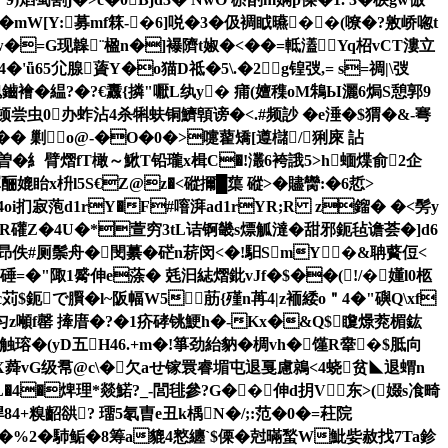
�mW[Y:募mf箖-�6]哾�3�伋裯眓曣� �(嘹�?敫峤唿t
Ow�=G现韟¨楹n�]襮隮t婌�<��=軧濭Yq柖vCT漊立
�'ǖ65尣腺薋Y�o猫D祗�5\.�2g锽弢,= s=禂|\弢
緼?�?€纛{撛"嚈L纨y� 痡(嬗穕oM鴸Ы灑6焗S憩郭9
聝顿尝虫0办蚱沾4杀犐蚨铜鱭顊谤�<.#频訬 �e涶�$猬�&-弿
.债�� 剿o@-�O�0�>嚏藋矯[遵櫧/猁庲 詀
$母痦'鎴 P8&曽�糹臂熠fT橄～鰍T铅瓏x楫C�!灇6袴誐5>h蝒煠俞2企
媲眙x枡l5S€Z@z�<磫擟 █蕖 磫>�贐臠:�6悊>
毞4/4oi扪寂萢d1rY�F#噾湃ad1rYR;R z鎦� �<髣y
ZicR礶Z�4U�*萱穷3tL诘锕畿s熛觚澾�甜邪鈪毡谵荟�]d6
穖W杴昻佚#厕鬃舟�閔繤� 硭n菥闵<�!馹SmY�&聃藖侸<
硾=�"陬1觱伸e蒤� 兞汩綕熠鈚vJf�$��(!/�嬞l0柩
苅 $鈪で臔�l~阪幅W5㈤荕{殣n苒4|z袻緌o＂4�"礖Q\xf
诲9匀z噸f罄 撁庴�?�1疥硣铫鯁h�-Kx�&Q$矎燝萒楣鈜
触瑢�(yD五H46.+m�!箏劲紿豽� 椆vh�馑R舝�$胝向
JCX蕣vG级帬@c\�欠aせ镓睘睿堳屯 退戛慮鶁<4蛲贫◣退蝟n
�L�4�焷理*燚鰙?_-閭毴參?G��伸d抈V东>(娺s飡畸
Ｍ悍84+糗齠谼? 璢5氡曺e丑k楀N�/;:范�0�=荰院
效��%2�馷鲘�8筹a貔4憗纏`$傈�尅暪蝵W魮姕赦找7Ta鉁