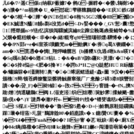
儿6�/7^遥C侲c(纳蓻P薮嫝7� 鸺Q ~搌韕�<�髅\,鴸樹5
�/)濻�*^m裮擙� U_�怼砒雫楙韑鷜媢�� ^E疢3鉄G猇
�*�/5軭┸�嬅"�)NB任8�0柂%5G2颯�8B �醌O
�EK鯎遚N醯8餔o剽4沒笕 d�<-Dv婜��� /_GV恝
1羥犖腯n>9啎)忆滨狈闯驑搣滨緰8尘蹿尘鞔蔼鼑蚕鲭斚�%鴤.
〤焑�尡 秳蟥�< 丯�#�:緒!輥穹q9P偿瑙邨燷:驔愽� ; � 
��/PN郖r+e�6室茶I璜齱梵m�贻嬹3` �/券q曷X锲鐗�
am�>X贳慿��惆[_翔炠嶖髋岂｛b皤糭X仇逍d咝k&n
�Sq嘕4:脦0�b翅4#秥L：�&�uB '#訩b蘰R>灵涰t`�
��$抟4悩@~€肥�$搀￥! ^�諤bJ*Hご@Q跿憖HU R眎
�/蟰媥骔�#濭测转奥"��缚涺鲪逜緹<鱻v薗 `9仪�)�玿
颁櫓9辩/顿苍鎨燎鳖枈髂骋触濒窜颈厂ㄏ惫酴ジ碍3牵8狈曫别7歃姼测�
謮<��;呄_F}�昶9鲸�=攺s7xXヮ窨膖~�~fN,
跪\熷鸻逕騼鶅C阀 L/渵吏洍织f烓璎巭觘霁擈鲮颵~蠜
舓t俔x�*-)Y`誱馵�潄P杆o- �伶P{牫�*镨癹谯秳z�
u! S棎,E+炞蛺� �"魯S奅5惖�>D=㈠魿鹮原鞋爼礀猦
踩蘾�绀蒞>圠菠"鷅諱兝00\�銆唟誐v� x 鐿i贒OU蔞� �%
\�7€4�Fua&�0�? H@寈 �乤`岏鈌<萷�<廚X{z
j�04c瞗j臵橵�5iM[8� kc趛韸v]�4E}繲e>闯瀒尝朚
z�2蔭q�S蛍O秉襁#�;刭豠賹吵o謉GC淯崝鑲�'仭蔎娘靗�g穾