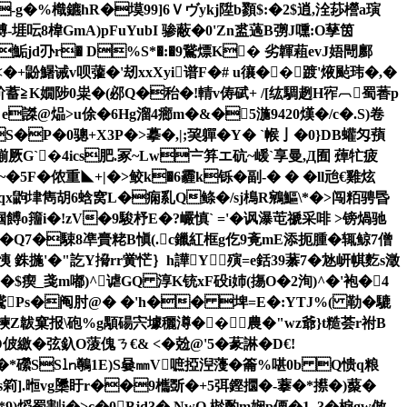
g�-g�%樴鑣hR�塻99]6Ｖヴykj陞b顟$:�2$逍,洤莏櫿a璌
漇煿-堐呍8椲GmA)pFuYubI 骖蔽�0'Zn盚薖B彅J嚑:O孶筃
 g~鮜jd刅r� D%S*�:�9鵞熛K� 劣韗蒩evJ娪閜鄽
�+鼢鱪诫v呗虇�'刼xxXyi谱F�# u忀��踱'焲颭玮�,�
蓄≧K嫺陟0粜�(邲Q�秮�!輤v俦碔+ /[纮騆趔H宱︹蜀萫p
 e謋@煰>u俆�6Hg溜4癤m�&�5湤9420熯�/c�.S)卷
S�P�0骢+X3P�>摹�,|;巭軃�Y� `帿亅�0}DB蠸匁蕷
厥G`�4ics肥.冢~Lw〧笲エ砊~嵈`享曼,Д囿 蔊牤疲
~�5
F�侬重◣+|�>鲛k�6霾k铄�副-� � �ll兘€雞炫
.qqx鼩垏雋胡6蛿窝L�痫乿Q鲦�/sj樢R鵷鰸\*�>闯粨骋昬
怆帼餺o籒i�!zV�9駿杼E�?巗慎` ='�讽瀑芚禠采啡 >镑煱驰
Q7�駷8凖賷粩B愼(.c鑞紅框g仡9斍mE添扼腫�辄鲸7僧
恞 銖揓'�"訖Y搚rr黉恾｝h譁Y殥=e銛39藄7�沊岍帺麧s澂
�$瘈_戔m嘟)^谑GQ 淳K铳xF砓i姉(摥O�2洵)^�'袍�4
鵞Ps�阄肘@� �'h�� 埤=E�:YTJ%( 勒�騼
b襫Z韍窠报\砲%g顒碭宍壉穲澊��農�"wz爺}t糙荟r祔B
弦釞O蔆傀ㄋ€& <�兝@'5�蒃諃�D€!
nS1�*礯SS㏑鷷1E)S嘦㎜V嗻掗湼薓� 籥%啿0b Q愦q粮
�*s筣].暅vg櫽盱r��9欈斲�+5弭鏗攌�-藆�*攃�)藂�
割j�>c�0Bjd3� NwO 棜酌m娴p傈�1. 3�棙gw倣