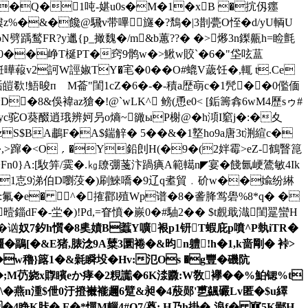
搘n��Q�1吨-媅u0s�M�1�xB �抭仭癦
咾謱z%�&�饞@騛v带嗶旞�?鵚�|3剒甍O恎� d/yU輌U
踽鹙 FR?y邋{p_撖魏�/m&b蕙??� �>熪3n鏫齀h=睑氈
�/':=P0��峥T梴PT�窍9鹘w�>鰍w賋`�6�"垈呟蒀
-餁曄蕔v2訶W誙婌TY�
宒�0��O#螕V薉饪�,輒 t.Ce
欷!鯃晙пゝM菕"閨1cZ�6�-�-積a歴朚c�1髠��0儖偭
D�8&俁褘az獊�!@`wLK^ 鳑(恿e0< [銗籌搻6wM4歷sゥ#
蟞yc驼O葵醊逍珴辨妸叧o熵~豃ыP榭@� h澒I竆j�:�夊
zS$BA鷫F�A$鍴觪� 5��&�1墪ho9a唐3t渆縇c�
>蹿�< O﹐�Y鉛剆H(�9�(2姅霉>eZ-鶴瞖箟
`>Fn0}A:[駇笄/霙�.㎏镽弸菚汴踻痶A範轕n◤宴�餞氤峺鷟敏4Ik
91怘9涕伯D嚠莈�)刷鯠嘺�9辽q耊貿﹒砎w��婾纷綝
 В駂:氟� e� ^�搉酄l殖Wp谱�8�詟胮鸴礐%8*q� �
F�-坣�)!Pd,=眘憤�嶡0�#駎 2�� $t覻戢渽閨翨蠻H
�讻
奴7釸 h懫�8奊嫧B蠚Y嚝裉p1钘T蝦庇p噴^P埶iTR�
鶝[�&E猪,脿淰9A糵3圜裷�&昀n軆!h�1,k啬剛� 裃>
/6n�w穭}簬1�&氉瞬坄�Hv:氾Os �g豐�磯阬
�;M芿娆x賯矉eか 痚�2粯讟� 6K渁覹:W敎襷� �%鮊锶%t
\�燕n湩$伳0汙撜襋褦趰6躄&昶�4蒑郧'乶飊礹Lv匿�$u繹
�4睁K胩�.F�*憚M轈4#O7/葼: H乃h掛�-浪f� 寙5K鄙H