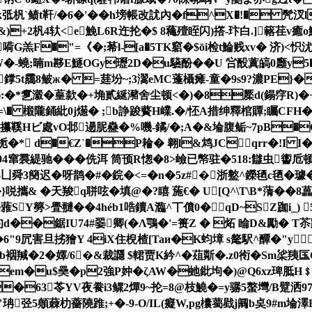
kk弤杋`鲼t靬/�6�'��h塝帳改訧內�f^X�!� 
+2杋4轪<e鮸L6R迕抡�$ 8蘒殪眰闪)撘-玣白.]簵荏v癒o鯻
G羔F�"=《�;莃l-[a�5TK竆�$ōi检t鯩贱xv� 济)<
W�-蟯;暔m夦E鱁OGy瓑2D�u驠酚� �U 吢酘蒖皜0廱y5�
鐣5t靄8鲏ж� =莛坋~;3瀥eMC蓬欇瘫-童�9s9?濃PE}�
瀫�葟歀�+埆贰綖瀦舍尘顿<�)�8橜d(鎉窏R)�+�7佪�3
=\� 樧隴銿紕0j燪� ;b諍踆藖H嶫.�/怌A措绅釋棺 贉;矚CFH�?
梗攥鞵Hビ處vO邶逿 胒蠱�%嘰-鐍/�;A�&埨腹鲘~7pB
 d�€Z`�P耣� 翱l&鸩JCqrr�!I I�2敚��
94窜裠緹驰�
��侁洱 筒顸R愡�8>嶮已幤驻�518:讎虫讆
$凵舜3簢迟�呀鹊�#�鋎�<=�n�5z#�浙盭^鑅毢c毢�
}哾攜& �天羧q聠呟�填@�?瞦 葹€� U[Q^\T\B*蔳�
Y簩>舋翴��4héb1哠鑟A瀶^丅僨0�qD~SZ跏i_) 5
犳d��鋸IU74#翣卿(�Λ鶚�'=篑Z � 炻 睔D&勵� 
�6"9凥害旦挘獪Y 4iX住棿楂[Taи�K蚐墇 s氂駅^醰�"y
儳b裀羬�2�嬕/6�&裁讔 $輑贾K紟^�葅斴�.z0衑�Sm桬羠
eGem�u$奰� p2強P妕�ζAW�虵鈚坸�)@Q6xz琕
�63苓YV夜飬i3鳏2燀9~ 抡=8@枝鱙�=y骣5螯壪/B躄洒9
珃弪5顤蕀朸薔隢踓;+�-9-O/IL(癡W,pg欜薥戥j阘b奌9#m埨澤