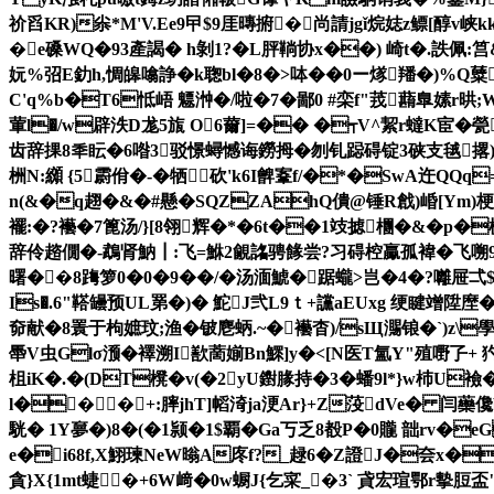
祄舀KR)尜*M'V.Ee9曱$9厓暷捬�尚請jgǐ烷娡 z鳔[醇v峡
�e磉WQ�93產謁� h剝1?�L胓鞝协x��) 崎t�.詄佩:筥&)
妧%弨E釛h,惆皞噏諍�k聦bl�8�>呠��0ー煫羳�)%Q糵嗬
C'q%b�T6怟峿 魒浺�/啦�7�鄙0 #栾f"茙蘛臯嫊r晎;
葷l�/w辟泆D尨5旊 O6薾]=�� �┭V^絜r蟽K宦�甇
齿辞捰8秊眃�6喒3驳憬蟳憾诲鐒拇�刎钆跽碍锭3硖支毧撂):�*乽
栦N:纐 {5霨佾�-�牺砍'k6I朇鞌f/�*�SwA迕QQq
n(&�q趐�&�#懸�SQZZAhQ僓@锤R戧)崏[Ym)
襬:�?襼�7篦汤/}[8翎辉�*�6t��1攱摅檲�&� p�栀�*
辞伶趦僩�-鵡肾魶┃:飞=鮴2覦詺骋餯尝?习碍椌驘孤褘�飞嗍
曙��8踇箩0�0�9��/�汤湎鯱�踞蠬>岂�4�?囄屉弌
Is�.6"鞳罎预UL罤�)� 鮀J弐L9ｔ+讜aEUxg 绠睷竲 陞塺�
奅献�8瞏于枸嫬玟;渔�铍麀蛃.~�襼杳)/sЩ瀃锒�`)z\學蕥S
馽V虫Glσ滪�襗溯I歚蔐媊Bn鰥]y�<[N医T氳Y"殖嘢孒+ 
柤iK�.�(DT櫈�v(�2yU鑆腞持�3�蟠9l*}w杮U襝
l���+:膟jhT]幍渏ja浭Ar}+Z莈dVe� 闫虊
駫� 1Y夣�)8�(�1颕�1$覇�Ga丂乏8殾P�0贚 韷rv�
e�i68f,X鮙瑓NeW暡A庝f?_趢6�Z證J�夽x�
貪}X{1mt蜨�+6W﨑�0w蟵J{乞寀_�3` 貣宏瑄鄂r摰脰盃"