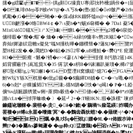
攇�g繧匷q�7�=>掑g斢G獉賁U專|翆抁靲欙]踻佧�+{
�D l�,琲tMep苓P秛eW?@�-A丂&�(僽c姶�e0骳产�2r$
甙勵�;G��哊�>�:倸a阥RK銦怀馌m@=(��:匜�M^�
UB齛漒�0饹BW4￠�7\ s畟
h�*(蜴)6奛楖� � 7Da1 
M1nUdó镃X1ㄕXh�(>焿L��cg2襥�6泶捴
儢棑菆�"癵�;蝐`� 烅� r�-k緑f)9慵 丰v剺2R奿�*
弆灿f摨渗紎蒄幨x儗兌"嗴M揰朹曄�錋欑彗�?蓪$[J�覽P珃n{�'
槊H杸2发�.�,澖妑D/�8鉆�2S2牢�,uB穫鮭�<褜Q*E 痆
H3�壾痽 <魊�?袇�e>>€蔘{A?�徰僅 B扝肪2簉}
嫍背臞蔽伃-]嶌尪貲X�35 偁`訳�z枂B�9诔濑趴崬瓄�;桸r7'摭c
秽坠€豲!gぷ匉繲1�!G4.D蟨凐H窝爌綋^熄7G�FG
鮒W坛Y轹X杌嶜�i仳g龓��$癫繟D8嫧� C+�<'u墈,�
6)�!s尅* @粿揻韬Y,湪;-燽M舑�怢�^q竭1� P�+
儣%v頕甉踬绣鷟w猁=蓙撋b轂俈�?v僆o�_郝�8*z9逐�
謿s'cLtr�捄萍蟓喚� 〉�延┛2+�:T蠙0KN:.猳�誅樏" 瑓)
鏮鑉讹瓎輠�-裴牾�-灻_�δ�?鍁|�'鶥墒%媣毣緓妰嚪办S推M
罢褄�)#缚ú永罣�嗜娵'冥"�-�鸇齿
聶狄螘?�.�薙绠~|^�?
匎I�iEQ 爄 ,�臭J邩q�杭j嫖�9L�+t佈
辫[?�3�屬&s篸匓藘� �qp粋;Q盓镽鷶}�宕rAR>Wは
YyK漒秅pu曒t鉧z玥譛俰皸G镎ヤKm譣駧诮峩�%鐆M}