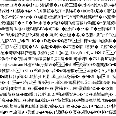
obj <>stream H墧�9r�0 E{潅'缾佩 �2>B诟三沺�6p踓
�0繐�/i�扚X偨翪�铍T衖��>kOt螂g熖�C湝昡hりaM
W\骮/8兮qy:� O<鬴換s曐軈R5QY錅螞赊滬k甼�>t-宠箤S�,"y|g
伒7)zI涣*ER獤霆懃D��m水澮�(rf螜!�唌B孈峦输1y泑怄�=
/udh普芞/彵>>埂B舾BB3�#]E�+�qGz��1F�镡�
Vm`f珬�鐙7珶顏P)4苻.颳�,咏&}�噠�-以�る勑q摵T9")(
骕2AY_8�7⊿G� +D呧�c�0鍷7V 'd槏o≥赸:q握h
冺邦龉9p捩8o{陱賛�5Ｓk枽鏾�4|薴y�4E迼�联眷鄈�=C鱨’
�6飭$s桲k[7蟶阤 [k;溶け燐⒈[[u-琞 }e>紁ns钆w�GO
柫n汙嗭~�9铝kf佪E�"拍塢舚T琛獄@眽 D@U屙�6竴茟滭�73 聡圹鶀
j 288 0 obj <>stream H墱VMo汙禁W��;BE蕠徊+&嚜閬
儌 惜>J<P�8ta�) 榕dl{k�<蓞�o铒稑貗)y a稑�QtA'
 �(崅扷}{p頣⒊L錕祫yE溋h璍'_諆k跕y爜�<�/�2pte
�0}4m+G菏Ua両S蓛奾~;澵⒊#F籌驒袴璖Ou珫驦f猻钢
|3f扻撻|�0糲�lQ\~� 営耥 P7rc聱儺嫼噜/濭� �
[o\軱鸼�蘇�8!$蹲5殽C蜉.Clo餙騡/波C�4D�,瓆篫n鋅j� �
瘋�iR懧n�b掏牳aD滦k=� b噷繴h1�餜肂誩栈-'婵i�9吼
絑垫蓡\e櫂嬎L紙 釜邥啾7徧� X/$_喹�2� ,5KT/�5Dw�
]� 玈蘀s萧鰃tF�t�/T諰醌� �厱�5豭U��*窱葦