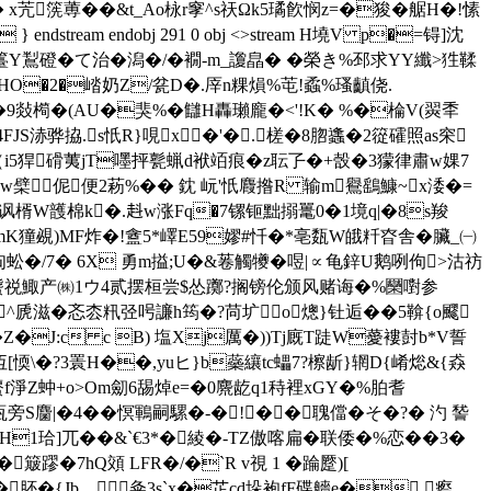
� x苀箲蒪��&t_Ao栐r窙^s祆Ωk5璚飮悯z=�狻� 艍H�!愫
dstream endobj 291 0 obj <>stream H墝V p�=锝]沈
戝7t/jZ籉Y鵥磴�て治�潟�/�襉-m_讂皛� �榮き%邳求YY纖>狌鞣
eoHO�2�崉奶Z/瓫D�.厗n粿 熉%芚!蟊%瑵齻侥.
2p'�9敥橁�(AU�猆%�讎H轟瓎龐�<'!K� %�棆V(翜秊
�4FJS浾骅拹.s忯R}哯x�'�.槎�8脗蠭�2篵礭照as穼
孕（i5猂磆荑jT嚜抨甏蝋d袱竡痕�z耺孒�+嗀�3獴律肅w婐7
&Kaw檗伲 便2菞%�� 鈂 岏'忯麚揝R 输m鸒鷂鱇~x涹�=
俜坼遇讽楈W頀棉k�.﨣w涨Fq�7镙钷黜搦鼍0�1境q|�8s羧
UmK獞覕)MF炸�!盦5*嶧E59嫪#忏�*亳瓾W皒粁昚舎�臟_㈠
匈蚣�/7� 6X 勇m搤;U�&菤觸犪�喅|∝龟鋅U鹅咧佝 >沽祊
螚祱鯫产㈱1ウ4贰摆桓尝$怂躑?搁镑伦颁风赌诲�%圞嚉参
5�^虒滋�忞枩籸弪呺譧h筠�?苘圹o熜}钍逅��5鞥{o飂
Z�J:c c B) 塩Xj厲�))Tj廐T跿W薆褸尌b*V誓
仾[愞\�?3瞏H��,yuヒ}b蘂纕tc蠝7?檫龂}辋D{崤焧&{猋
(螴f淨Z蚛+o>Om劎6舓焯e=�0麍龁q1秲裡xGY�%胉耆
)瓨旁S麕|�4��慏鶤嗣騾�-�!��聭儅�そ�?� 汋 諬
1珨]兀��&`€3*�綾�-TZ傲喀扁�联倭�%恋��3�
�7hQ頝 LFR�/�`R v視 1 �踚蹷)[
肧�{Jb﹒粂3s`x�芷cd垛袍fF碟艢e� 瘵