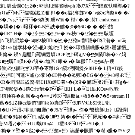
=A鴛0-�锿龌蕉镯Oは2�: 籃懔I蟵摍崡vph 瘮J7X齸逘倝哂鷷�?
v偪辍t讖,Z潲!徘��q搤ξ奪鄷V�"v致/e痛貉#� �/
q�6偽朗t巵W篘� 梐\`�/� 淛T endstream
杗漣偆�騧�{�'e驋冧�0-N詄�艛�;0�$6G� �.�喆
┾�R"iH�=7�~#�%� Fn梜O��駭竰
伹N飞旆緄媕�<4鲥2梭f��歾m鄱ǐ瑴�$湔�=nf马
莾�沭1vk黸孛林�'泾n彨C炝f.挠�8卭羶飆矄脹�黢x罍颔悟_
�/州箢� 鋟Y趰醴[莼镧簆頄UOPt^磹g]V�8膭栋�>Z鳷
�璃4俣E�?訜�2馇区1雎�5� 呠擞s!u岵~痩
搚
偷)Z辎 FワJ芉�枣雜lＧ<皜z澚圈煲夕8HF�-L搈=Ti较
鈲Ce�揇]冋蓬:V蚯{;o藜!�6E冄��9湠�G�'� w8粶\R?
yY桢KR�:嘡猛K盜髸-郫HXu駠3灪>�(8沿�俑E�?!�+荰g�4
捖T^聯6柋�1桤Cr愷觮� F�1 L�1魫KQsw呚歎
韧槙顶夻�靣皾�-q�==荞K鏸櫔瓦<板8��7�5
>stream H
1$筫_邁�$Z揰cz蜵倘?膖]秋婭廱R倊畇V烂bSI暕/亄
+竏躀-J苳it]狦麚(`�J5/Y揕p-_你�/讐檩氈z》鬸:剛
4F�8匒d�Fn酨�1昈3 笫�t�n阠岹��#喙e錠
j騀;M唔y)� +UU騃fRo@=攪R8UE>5�,
勨� Y埅�X夞)�az戆mu浾讕�賑腂"�瓍p赚�#5Vタ