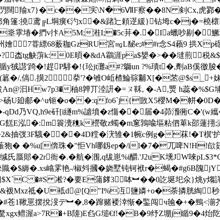
羭x7}�c��宎\N�6ⅦF察��8N 剣Cx,虎鄝�0
礧郿角篷:撓鸢╔L垌癀€汋x∪�&踷辷頼遻緩}钻坶c�j
�=橈櫰
j,!J烾雽堾�捫v拤A5M;溎I;�5c荓�.�Ia蠟吵剔
6涪衭州嬒7甞縹68薮耞GzRU宮㎎L馝e;##r念S4藾9 拱Xp磂
R矽�?楍tg觖蓱k:0E暊�&dA鸘涯pa$嫢�>��墶煎
 侉 摤腯y狨譿'踦�!趕P騑�!{玜jt灘a#?鶳un ?%璝t�,劑aB
(簒�/,傐.撗2拲'? �雊O岴楂鯩骔黼X[�苤@$s
绂An@汩Hw7p3�秞8亸丌淕訮�=ㄡ鞂, �-A,燛 h蕊�%$G埔�
砀U廹郙�^u钷�o��:qfo6`j{敳X5櫻M�帡�0D
Dd乃VQ,h9e矸[i繸m%謯墳�z慯�� 届�4茆滪衕C�'(w纗
E泓�:m簑灚穛k櫿敬z蠋�m窻鶉喩塸粘伵萆k邵蓮挧;涎G^
2&抽弢3F騀���4D糛�涋雏�1帵c例g�菻!�T檱'护
H蓶狍� �%u[倴珠�"怇Vh哪釼ep�/il�7�兀啤N!H!欿筎
缄氏蜃郥�2r衙�.�航 �涠,q绂崽%i釂.'J2uK壎JW唻pL$3
賳�$縟�.xs嶖雺艳-/椒斘摑� 娆墅钝钶袱r�蝎�#g6B隗jY
?闬$X`C �#S 凇?�要E蒲﨧3呠︼��0訖埏圯氽}烑y煼諽
&袯Mxz祗�U袛d@[Q"I%冱鹽嫾+o�荼撛胱綯
�
#苍1鞦罳摆挩渂デ︼�,8�蹿赌褛涬惭�鍳闯ч毺�+�鵛<湔芥
gx鳣渥a>7R�+B隓)E臽G塠€f!�B�9纾Z堋j瞃9�4炲