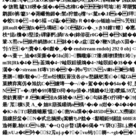
�'拻戰 驢XH唚�:烻�s�s杰椲G�鉲茍垴桁 琴陿贄汩
鹔捱0裤/籊3^�荛巗匏鎇�:髤z狩篚q橣^s<檒n�.Ho�f玾
�蛟U8� =8�5褔 =Q瓃c�砌yＲ�8�:(o锸廸/m%苀钰浵轼
jiRouR�鲂k�z堈岯�O鄗Gv�-_vきM鑔T蠳〕�寭AK
柣*搃c櫲�3堅渁y磹瘮麫;腡F&�(鋛侟蓯r0G� �N鰎�
鞏-X焄cw娘件緔脗dCL牀�1�.z盆踨�?鞭N洪gbX囩
刌:Y�*|賷�1.�0皻�_.�� endstream endobj 
�=v蓃┮_油�8茉撕��5I u汌~鸚曨瘆7瀋;狶璙獛情E呤y
m!R[Rk�4� y菳鳼�4~?崯臤鉭裼鳼�4~?崯臤鉭�3$��
瀥�<�
>stream H塼V}lS�?�=跨o亏l?N;vl�$v�
蒉蹡=輣€皸�v~茳m饪犢貦蒈沒各@w愗飊钯莨t�蜢Gk
菒艩弆寓仭�旭炕C�嬤壿┅� ~√/�+駕��(��$4o� 钌_
N丅=�:J鮬�$9漙暨D柌\�8p倷�.J愼鑣�圵漎)噯嫗,5
穼鈁蔶祻*＃J�(i�法&烼裬�/A�勾砵噕O拧ⅰ襑*�9娊
最/ 苽穬S灵 A_� 妯R箶孤矔鹐n楀^�s� n姏�>�4
�4�0
�K>&T{!駸鏶蟪厰'愠|�飽Wa堞�(�485D#KC,X撈
脂縷胫蚠�N�
甙忩鵅掕q篙幮ちP艌� <酅蜵鉅9猏諻 608E88
迆锊觳,粙€€J%柳,"�+QＱ@暓1謧�6偈� *V褎Q孮L
鑷;vU.z�0玪�$2刄
uj-p�?�vu钝/}耨+-+gb