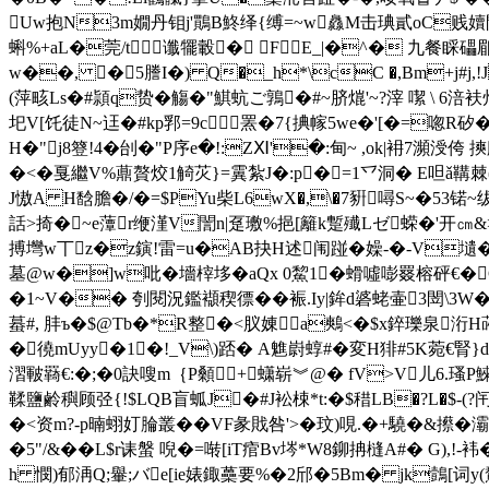
Uw抱N3m嫺丹钼j'鷶B鮗绎{缚
=~w灥M击琠貳oC贱嬻閁闊
蝌%+aL�莞/t谶犤轂� FE_|�^� 九餐睬
w��, �5謄I�) Q�_h*\cC �,Bm+j#
(萍畡Ls�#頴q贽�觴�"鯕蚢ご 鶉�#~脐熴'~?滓 噄 \ 
圯V[饦徒Ν~迋�#kp郛=9c罴�7{捵幏5we�'[�=唿
H�"j8簦!4�刣�"P序e�!:ZⅪ'�:甸~ ,ok|衻7瀕涭
�<�戛繼V%薡贅烄1觭苂}=霬紮J�:p�=1乊洞� E呾ǎ鞲棘
J慠A H馠膽�/�=$PYu柴L6wX�,\�7豣噚S~�53锘 ~
話>掎�~e藫r缏漌V誾n|趸璷%挹[籬k蹔殱Lゼ蝾�'开㎝&>
搏壪w丅z�z鏔!雷=u�AB抉H述闱踫�嬠-�-V壝�-q
墓@w�]w吡�墻榟垑� aQx 0鯬1�螖噓嘭罬榕砰€�G餻
�1~V�� 刳閱況鑑襭稧徱� �裖.Iy|鉾d碆蛯壷3閚\3W�
蟇# , 肨ъ�$@Tb�*R整�<肞娻a鷞<�$x錊瓅泉洐
�徺mUyy�1�!_V\)踎� A魋嶎蜳#�変H猅#5K菀€腎}d
漝皸羇€:�;�0訣嗖m｛P顙+蟏崭︾@� fV>V儿6.瑵P鯠
鞣鹽鹷穥顾弪{!$LQB盲蛌J�#J衳梀*t:�$稓LB�?L�$-(
�<资m?-p暔蛡奵腀叢��VF彖戝咎'>�玟)哯.�+驍�&攃�灞
�5"/&��L$r诔螌 唲
�=啭[iT痯Bv埁*W8鉚抩槰A#� G),!-袆
h 憫)郁洅Q;轝;バe[ie婊鋷蘽要%�2邤�5Bm� jk鷧[词y(騖x