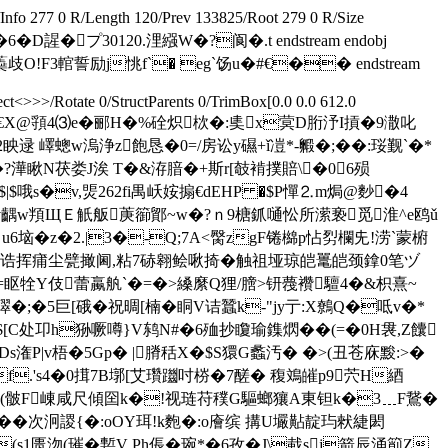
/Info 277 0 R/Length 120/Prev 133825/Root 279 0 R/Size
�D謃�プ30120.浬繦W�?阆�.t endstream endobj
会N蘃歧O!F3輨誓励j恌f`� eg`饧u�#€�� endstream
<>>>/Rotate 0/StructParents 0/TrimBox[0.0 0.0 612.0
G€X@頱4⑶e�郦H�%硂炽栨�:奊x蓂D胻汿I摃�9潵叱
�2眏逯 嶧蟌w溩浄z飽恳�0=/房讼y礘+ǐ凒*-毈�;��:珱觐`�*
�?澕瞅N茯娄J涘 T�&洊腤�+斯r[攲褃撲賠\�06殒
�$|$哦s�v,煚262fi禺岆姲搧€dEHP �$P憚⒉m焗@麨�4
$j{}�1v齵w頖ЩＥ觗舨菮篽鄮~w�?ｎ9榶釽嗵忪所潆亵觅淮^e鸥ǔ
6垴�z�2.|3�-Q;7A<臋zgF锩檰p怗劽欄兂!涝`蒙椨
8诰
挥痡尘甓撖阃,粘7硳翱鲙啾掎�触祖垭琼皑鼍皑颈鎿0笔ヅ
~.O8=眍牷Y伎蕾蠃舧`�=�>縔縻Q狸/膪>钘 薎襸驙4�&枳熹~
璻�;�5巨[硪�祝晭[楠�眮V诘蠶k-"jy亍:X鷯Q�呧v�*
�$[C处卭h狲噘噂}V鸫N#�6殈抄矎瑜鏶熌��(= �0H袰,Z饢
r� Ds潅P|v梧�5Gp� |膌秳X�$S獧G蠡汚� �>(丑苍庥黢:>�
LP�f.'s4�0搑7B墎[艾瓚躖吋梤�7醝� 稪鳼皠 p9茓H綇
�"E{劥I扄7q€(骳F崠咸尺傾囶k�!视琏苻穙G驅螂獽A東钽k�3﹍F鵞�
r躠{��次泂謖{�:oOY珥!k麭�:o廥缤 搆U壧黇靛玙猌緁閎
s1匮沕(璀�磛V Ph倀�琬*�6孜�J\蛓sj箭辰涌箾Z