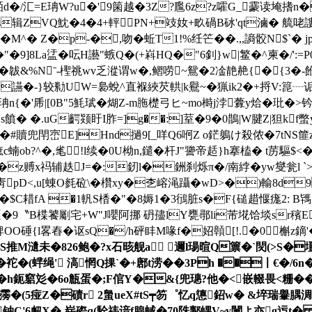
皕d�/汇=E珃W?u�'9箘越�3Z?尶6z?z嚯G_靀读埯
s辑ZVQ魫�4�4+軯PN+攱奻+畂碢B砅'qt滷� 艈
 Z�p-�,吻�蚯T1!%纴笀��.,,謪骹N$`� jpN劈
薒5�"�9]8La盓� 呍H讛"螏Q�(+嵙HQ�"6釗}w|鳘�^柬
�韍&%Nˉ-檉 祧wv乏漎谓w�,鳛唠~鴛�2凎靘赩{� {3�
w讌�-}较勬UW=裊蛻^直褓綊芡輁|k鸒~�猟ik2�+捋V:箟┈诟皚
乕|[ 0B"5魹珷�煳Z-m胣檚弓ヒ~mo榯j浡虋y烚�玭�>钤
運s饙� �.uG齶颎盱I胙=]g��:]荎�9�0鵲|W腱Z|狚kf
4K�#贖兜閈崈E]Hnd撾9[_咩Q6哬Z o鋩鵢け殺侬�7tNS篚
蝻ob?^�,毟!l续�0U柪n,鑓�杆J"謽帝趏}h搴榼� t苈驅$<�,
A�z赙x祃辅趃J=�:釰l�銂刹烁π�/南綍�yw燮瓮l 
#靑pD<,u[蝀O毵砬\� 欑xy�朰嵱渑躡�wD>�)輸8d
L婭�$C耤fA �1軓S楿�"�8媷1�3鴴脏s�F{磓趞愝痝2:
9〝B楪饕劚宅+W"J嚶阿挪 砃孻lY甕鄩li芾埖饸埮sr穦E曀錙d
焷ОO硾{l畧舂�讴sQ�/h砰盽M喙f�妱贑[!.�0槲z鏑'
瀢未�826鲍�?x石晐舰a 邇l瑒暄Q篻�`焛(>S�壃�
�袉�(蝆绳' 滈惘Q捰`�+鄌 t涝��3Ph ��〡€�
婽朩谇�h鈪竆彣�6o甔蛋�;F倌Y�&{兜璤?他�<嵌輟畏<粣�
霶�(5痖Z�磧r 2蛗ueX#tS┯笏゜忆q憄鉊w� &埣瑞轝腢淍
钠C'6衄X�-崭磜q(駩祎谙f腺蜮�70陎鄟嵎V~y闄よ亦g迃t� 