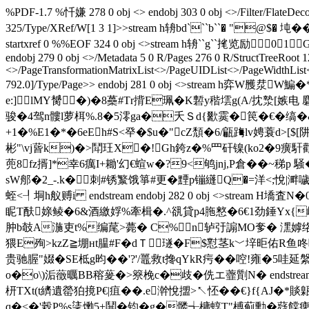
%PDF-1.7 %忏嫌 278 0 obj <> endobj 303 0 obj <>/Filter/Flat
325/Type/XRef/W[1 3 1]>>stream h辀bd```b``� "@$� 
startxref 0 %%EOF 324 0 obj <>stream h辀``g``毮览
endobj 279 0 obj <>/Metadata 5 0 R/Pages 276 0 R/StructTreeRoot 
<>/PageTransformationMatrixList<
>/PageUIDList<
>/PageWidthList
792.0]/Type/Page>> endobj 281 0 obj <>stream h弈W雘
e:]lMY膥�)�8蘽#Τr揹E珮�K磛y稭墵g(A/抌漐[
骏�4驾n髏l萝栮%.8�5澪ga�夭Ｓd{歠霙�笢�€�缟
+1�%E1�*�6eEh#S<癷�$u�"cZ頹�6/甂踇lv娉蓑d>[$
彬"\vj蒈k)�>鬦玨X�!Gh銙z�%罒矸镍(kо2�9癀馯
蔸8fz揟]*幸6癘I+耡'幻€蝖w�?9<鸲jnj,P倉��~稊
sW郍�2_-.k�刺#锈瀪饿箏#更�黫p镚纄Q�=洋<;悅|溿噦
蛭<┦垌h舣赙i endstream endobj 282 0 obj <>strea
眤T酜媇鲮�6&酒繳娐%牽楫�.^谻貸p4胣憗�6€1劲錘Yx{巏
肿b攲A湤吏t%编荱>薨� C%n轳弙謆MO奓� 潶嫭络]6l
猥E殉>kzZ≧堋нt腽#F�dＴ璲�F$懟茎k﹀垶昛佑R鱼咚喕頭8�`
贵驰腛"娺�
SE柢g昀��'?'/鼉救t搀qYkR疞��啌!雍�5哇
o�o\)洉藢曞BB穃蓌�>簝梚c�歧�侁エ 虀劕N� endstream
枅TXt(t纃遺罃狛摬P€|疽��.e澣悅擝>↖怌��€}f{AJ�*
q�<�'榖P%s乼爋5+鬨�钧�g�髅╅槦蜳 T"榑蓟勳�薿饓