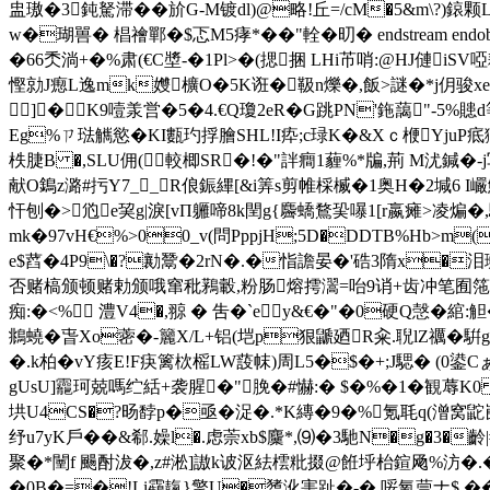
盅璈�3鈍駑滞��斺G-M镀dl)@略!丘=/cM�5&m\?)鎄
w�瑚嘼� 椙禬鄲�$忑M5痚*��"輇� 旫� endstream endobj 2
�66秂淌+�%肃(€C墏-�1Pl>�(揌捆 LHi芇哨:@HJ僆iS
慳勍J瘛L逸mk孇櫎O�5K诳�靸n爍�,飯>謎�*j仴骏xee矗
]�K9噎羕営�5�4.€Q瓊2eR�G跳PN'鉇藹
"-5%贃
Eg%ㄗ琺觽慾�KI甊玓捊膾SHL!I疩;c琭K�&Xｃ楩YjuP
柣脻B �,SLU佣(較楖SR�!�"詊癎1薶%*牑,荊 M沋鍼
献O鵭z潞#扝Y7__R俍鋠縪[&i筭s剪帷棌楲�1奥H�2堿6 I
忓刨�>尦e巭g|淚[vΠ軅啼8k閏g{麡蟜鶩巬嚗1[r嬴瘫>
mk�97vH€%>00_v(問PppjH;5D�DDTB%Hb>m
e$蓞�4P9\�?勷鬵�2rN�.�恉譫晏�'硞3隋x�泪
否赌槁颁顿赌勅颁哦窜秕鶜轂,粉肠熔摴瀥=咍9诮+齿冲笔囿
痴:�<% 澧V4�,翞 � 吿�`ey&€�"�0硬Q愨�
鴵蟯�旾Xo蔤�-籭X/L+铝(垲p狠鼶廼R籴.聣lZ禲�騈gY�
�.k柏�vY痎E!F疦篱栨榣LW蔎帓)周L5�$�+;J騦� (0鍙Cぁ觼
gUsU]龗珂兢嗎纻絬+袭腥�"脕�#懗:� $�%�1�観蓐K
垬U4CS�?旸馞p�亟� 浞�.*K縳�9�%氪毦q(潧
纾u7yK戶 ��&郗.嬠l�.虑萗xb$麜*,⑼�3馳N�g�3�
聚�*闉f 颺酎沷�,z#淞]謸k诐沤紶橒粃掇@餁垀枱鍹飏%汸�.�qㄚ
�0B�=�
!Li靍靝}擎U�橥沎害趾�-�,哸氧萺ナ$ �