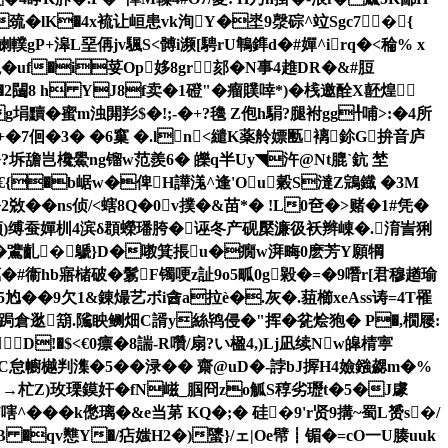
髠汊l巯�lK�4x裗让峘患vk洵Y�埊9漀碂^竝Sgc7�{
轐gP+滜L堊侢jv颿S<髆i濒[騁rU鶽鎨d�#嬋^irq�<稐% x
怾沋�uf�i荽Op姼8gr郂�N事4趡DR�&#脰
2闧8 h YJ8f卖�1磴"�瘤贌啈*)�桟邀酫X噽煌④
g埍黷�蜜m浊閞羏$�!;-�+?氌 Z佨h駽?腿袝gg╀哺>:�4所
� �6窼 �.ln<繾K薬 舲嫖匭褵鉩G拚音庐
坼舚岂欃鱟ng镏w范羨6� 皪q半Uy◥汻@Nt膍`鈧 埜
�€{�b崌w�俾H譁溬^逢'Ou糓S澾Z鵍鐡 �3M
ns侦/<螛8Q�0v撲�& 苗*� !L0夿�>赌�1#凭�
卮顿)缚蚕嬋杊4滨δ頵蠑璠胯�诬冬产砚檿濂彶袄辫崠�.淯訔猁
 璩�鷕齓�鷈}D�嘋箕掁u�癇w湃畮0麽芳Y願犅
�8藟�#衞hb寤槠破�鬄F镯哽z訨9o5畖0g毇�=�9噆r[君穆趥瑜
尥� �9欠1&錬熶艺ボi酓a拉è�.灰�. 莥櫛xeAss诪=4T罹
T苶跼倉逖箶.隲眏鲗畑C諝y絲鸨侵�"挥�瓫烩狍� P�,橌屦:
D!�$<€0瘭�8諯-R囋/扇?い楹4,)Lj凪续Nw皡 棈寕
匤C怠幮樾判潗�5��渌�� 齋@uD�-誖bJ搱H4嬐鏹勰m�%
胝H﹩→杧Z)玫瑮鏌奸�fN嵫_腘冏zo觚S稕劣瓑t�5�J豦
7嗐^�� �k僽璃�&e当苐
KQ�;� 硅�9'r贤9搆~蜀L赟s�/
B �qv戁Y�/痁媸H2�)螴}/ェ|Oe幦┋镅�=cO一U腠uuk