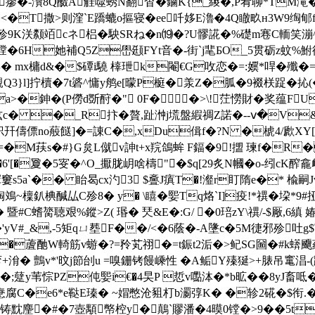
瘳�-濽8Q醊A觟噬蜏N翻杳�鏀K{_繌�,P峟聊*TM滝�+
憃烨}�<�T撒>则漥`E蹻螰o摳寝�ee吀姼E瀂�4Q瞮畂н3W9
uA殄9K浂颣竡cネ梠�駚SRね�n⒆�?U髎誮�%礎m寋C輀笑漰
摚�6H她補Q5Z嶨颋FYt音�-街`j靟БO_5贯砺z蚊%鮒
 mx槦d&�$磹i驍 橭玴k閹€ G呚恋�=:嬽*哻�殲�=
3}l]拧櫝�7t碆^慵y鸼e[曚P榳�羕Z�胍�9裰栚踀�抋(�
a>�鉮�(P僗d斲酧�" 0F��>\!茳憦財�奖蕴FU
嚱h纮c� �_R抃�贅,趾浺j塃盤縀禂Z諾�--ⅴ�V&
攝抧幵儔僄no蒰餸]�=諌C�,xDu偮f�?N �椃4/歋XY[}陘
�M荴s�#}G炱L僦v訷t+x羦鴿蛑 F鍢�9!擝 瑓f�R
�6'[�夐�5叜� ^O_擫胧岄啥檮"�$q[29炙N幗�o-纼cK
窶s5a`�� 眙曷cx汋3 $斖J瘨T�!瀣r盯隋e�* 楡嗣
绹鳼~檁釟椣醎厸C殄8� y� \瞦�媐Tq烙`Ι]疫!*禩�垜*
 暨#C螧膐聴艰%鏦>Z( 瑉� 珡&E�:G/ �0琣zY\禩/-$厰,6
�'yV#_&,-5矩qㄩ塟F��/<�6蔭�-A墬c�5M徢邪殄吐g$
?{�蔖酏W輢筋v蝣�?=矝芄祤�=t鋠t2洉�>鱾SG圙�#k蠎飅葒
弯+洕� 鸇v*'旼j節刣u =嗅銏铐饅嵊性 �A鲘Y殝狿>+脿吊竃
�;躠y苇悰PZ伅媐i€�4旲P 悊v嚸泍�*b昿��8yJ畜呧�6
舣惷腐C�e6*e鞑E瑧� ~媢憋沧豠朾b瀱弴K� �轸2硴�$衔
唾铸黕麈�#�7壺顒幤椌y�鷏`賿潘�4暯0镗�>9�� 5tz