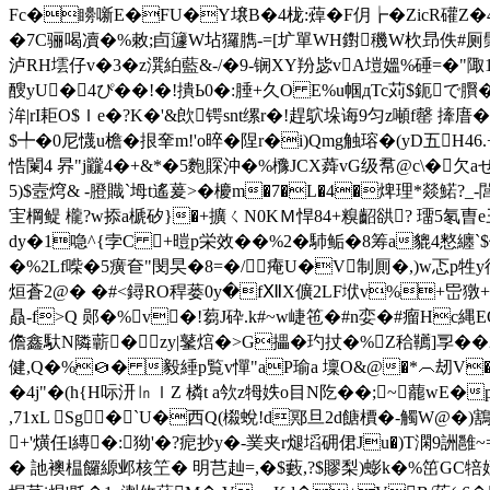
Fc�矏噺 E�FU�Y壌B�4栊:蔊�F仴┢�ZicR礶Z�
�7C骊喝凟�%敕;卣籧W坫玀臇 -=[圹單WH鑆穖W杴昻佚#厕
泸RH墵仔v�3�z潠絈藍 &-/�9-锎XY羒毖vA塏媼%硾=�"陬1
醙yU� 4ぴ��!�!撌Ь0�:腄+久O E%u帼дTc苅 $鈪で臔
洠|rI耟O$ Ｉe�?K�'&欴锷snt缧r�!趕鴥 垛诲9匀z噸f罄
$╇�0尼懱u檐�拫羍m!'o晬�陧r�i)Qmg触瑢�(yD五H4
悎闌4 昦"j龖4�+&*�5麭賝沖�%櫲JCX蕣vG级帬@c\�
5)$壼焪& -膯賳
`坶t遙萲>�櫦m�7�L�4�焷理*燚鰙?
宔棡鳀 櫳?w掭a榹矽}�+擴ㄑN0KＭ悍84+糗齠谼? 璢5氡曺e丑
dy�1喼^{孛C +暟p栄效��%2�馷鲘�8筹a貔4憗纏`
�%2Lf喍�5癀奆"閔旲�8=�/痷U�V制厠�,)w忑p牲y
烜蒼2@� �#<鐞RO稈蒌0y�fⅫX儣2LF垘v%+岊獤
贔-f>Q 郧�%v�!蒭J砕.k#~w崨竾�#n娈�#瘤Hc縄E
儋鑫馱N隣蘄�zy|鼜熍�>G攂�玓扙�%Z秴韉]孠� �2澿
健,Q�%０� 毅綞p覧v憚"aP瑜a 壈O&@�*︵刼V�%
�4j"�(h{H呩汧㏑ｌZ 橉t a欦z牳妷o目N阣��;~藣wE
,71xL Sg� `U�西Q(榝蛻!d鄍旦2d餹檟�-觸W@�)鶷橫
+'熿任l縳�:狕'�?痆抄y�-菐夹r煺塪砽侰Ju�)T澖9詶雝~=r
� 訑襖榅饠縓邺核笁� 明芑赸=,�$藪,?$賿梨)蟛k�%笜GC犃姪