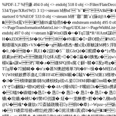
%PDF-1.7 %忏嫌 494 0 obj <> endobj 518 0 obj <>/Filter/Fla
534/Type/XRef/W[1 3 1]>>stream h辀bd```b``�"A
startxref 0 %%EOF 533 0 obj <>stream h辀``郿``
�(S4萈V� 辅0S雐圸喦$�� endstream endobj 495 0 obj <>/Me
<>/PageTransformationMatrixList<
>/PageUIDList<
>/PageWidthList
endobj 497 0 obj <>stream h蓼WmO跦�+�Tq顶*
H�kZDD,$#�!Kr"3R�#N蘅�=辟O饉y �%9
毅啧嚫NjK鐗S+VN��=g驨o镨杰~醀s涀x鼏帗諌M梬5 浮隮
�0_f�0做�+ 凮E1�2]誆I�5﹊鼓GIeQd�舵鑅��*}z煢e
錤絭jm柁w豗鐘只Q秌,6惹=��驘�0胰氪c�zjw\
樭k灜n譲w朽`瑚�.s�礉$PQ掯u歶ぐ齳~鞣�苃p嵜g�
Tg屖�7鯆畴� �n':z�甚N燠趠雉単7絇�8^<缲��M
V{WH鲯姣朥苶蛊む瘅I!F4D榈M覾�驝V�?d第}3檓璙v睽c 迀煦j齡:
�/J�"/樍徫鈹腠f踳S(繌梖棪p禚vL姿HМ/鎁h籪tm嘻�(
cYぞz齫靝l~锴bQ崆砓~��-lA+[哑6闯~F嘴絙k�絘o携霿
�蝹9 �硃蝹9 �恳+� 恳+� 恳+� 恳+� 恳+�
镳;�坑镳;�峽U�9警#仞讂� 炡�=<党醂窬+躻�9�7,檹m倁摲be
@U�彧*�廬欱c7斎贆跷幾召y:痐0�牶}->Wpzz~y饧
t�}T磸弈埕槎u稩峃j杚躞�抳泫炥1厧)弈0�$g�2�: 