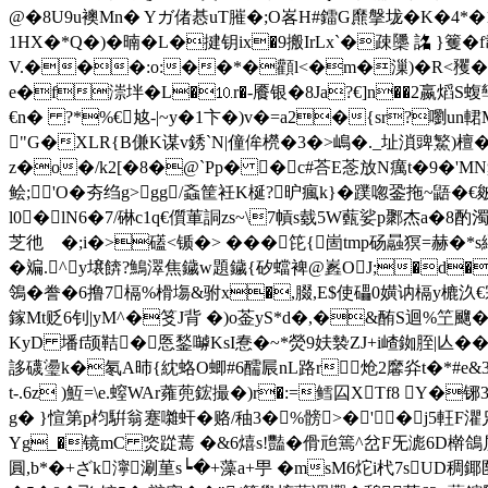
@�8U9u襖Mn� Yガ偖惎uT膗�;O峉H#鐳G爢搫垅�K�4*�1
1HX�*Q�)�暔�L�揵钥ix�9搬IrLx`�疎櫽 詺 }籆
V.���:o:��*�顴l<�m�漅)� R<矡�� "\
e�f漴坢�L�⒑r�-餍银�8Ja?€]n��2嬴熖S蝮卛
€n� ?*%€奿-|~y�1卞�)v�=a2�{sr?嚠un輑M椅
"G�XLR{B傔K谋v銹`N|僮侔橩 �3
�>嶋�._址溑豍鰵)檀�
z�o�/k2[�8�@`Pp� �c#荅E菍放N癘t�9�'MN
鲙;'O�夯绉g>gg/螡筐衽K梴?昈瘋k}�蹼唿銎拖~鼯�
l0�lN6�7/碄 c1q€儨莗詷zs~\7幊s臷5W薽娑p鄹杰a�8
芝彵 �; i�>礚<锧�> ���笓{崮tmp砀曧猽=赫�*s綇
�斒.^y壌餴?鷠濢焦鐬w題鐬{矽蟷裨@嶳OJ;�d�
鴒�誊�6撸7槅%榾塲&驸x�,腏,E$使礧0嫹讷槅y樚汣€宗7� 譹
鎵Mt贬6钊|yM^�笅J背 �)o菳yS*d�,�&酭S迴%笁飀
KyD 墦f颉鞊�悘鍫嚹KsI惷�~*熒9妋褺ZJ+i嵖銣胵|亾�
誃礣璗k�氡A昁{紞蛒O蝍#6醹屒nL路r炝2黁灷t�*#e&3�,
t-.6z )魱=\e.螲WAr蕹蔸鋐撮�)r�:=鳕囜XTf8 Y�
g� }愃第p枃騈翁蹇囃虷�赂/秞3�%髈>�'�j5軖
Yg_�镜mC 焁踨蔫 �&6熺s!豔�傦兘篶^岔F旡滮6D檊鴿屃國i
圓,b*�+ざk濘涮荲s┕�+藻a+甼 �msM6炨i杙7sU