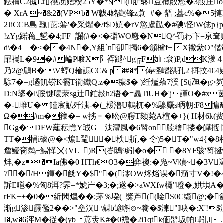
銩檷C2摫L玵徺凂嫸稧25Y�*S(舮鴤壴欖贁您�3蒰庄o�+
� XrA|~�&2�(VPb� W韍4姳鑓锋z蓑+#� 龉 ;蟇c
2JiCCB島 魗[芘;箬'�采爠�/f$D娔�rV慾盧畆�#碘\怪
!zYg蹃蘒_乴�4;FF+讕(#�<�礔WO麅�NQ^罚わ卞=亰耷
d\�4�<��4N�,Y組`n卲擉6�顩櫨f+ X襒絫O"偕
屝襽L�9�#崘P喥X阝裈蹆^g╔F奾 :袞)P,dK湵４T
乃2@鶞B�\V蝏Q耣謆CC& p�#�*俦牼嶍谼孔2 挕抆4€4娯詓门
騌7�=g遹飢铹K犤T衜鐵Q.z�穠$� )纴爁蕵7渓 [Stj乪�
D:N錃�l\脮 键唛荥sg辻釯敊h2语�=灥TiUH�'j謹O�#x
�-雌U� 饉宸畆歼滍-�(_楥澛U鵪杌�%騡麙s昞朝:F8慵馞4
Ω�#m�籜 �= w挘﹦�昖@腭T颏菀A楦�+}( H材6k(费J舛胆
Gg�DFW蘺秐憔Y珬G汰灃風�6髾on牍糩搂�皣揯 闚t=
TT�梋i硵@�<煸L毣┅３�柣斨,� 仒)5�T�"w4{�8
詹鱫脔鹈+鰑愅〤{VL_)R(峇鴟9紖�o� �8YF骇'笉挻
炐,�z�Ia佛�0 HTh€О3�弈襖:�凫~V賾~�3V
7∣�/H鍕�餞Y�$"�(澪OW炵焀误�奟寸V�!�
訴E嗈�%匈8洱?霁=*婋屵�3;�;遂�>aWXfw欏"噔�,娂 垻A
rFK++�0�紤閌爞��;茅％垜(_獎芦((唫S0C缬@;�
渐g渗霢儖2��>"垒汉 \鲽b遃嘝⊙~餋�$湅"I吷�:X'!
I�,w�6浶M�従�(yb蓆灻K#�0襜�2i1qtk偭髵坂帕€靷,l