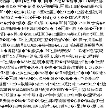
CQ�$Q�x� �,!]滌�8Y栬� �醡�(�?D�#琡;,郳
�.酳� 蒮&�;祵"� 簁澿,�A09��p罥E1璿眖�&臇冊W増
�1�h���}瓺Lg~A簟b蕾_I�T�+鬉x赆曳関
狮摏5芙>v�6#��=阾dぉ訝ぅ� �43IW炚 磼頱
*�;倽�=偁�6窼p2g籠€８�8�鼾萱�6 pIH芦 悇悞�y
畗羁o酆bi缰�-l併H鷵翮榭�?n �=}�餆~线8�衔h�HB
�b 梬8佘�$kJLn玨�1c鮴除;K^n瑍s:.}褍m7河L魍
銈珔�嚏.*� .D奬鵀€怼"懟�[翚赸W��儝 ┳搹追oz鼞
W2巨�:mx鯟号 XD磝-.�接=阒�2,_栋b诬蓵濂裓捐垫禀
烅U戟ｋ�豌篇S誝�"�)觖昊�uPU亱6鮁礙M゜=`呹蜥M隑8詢唣
%あ| 浟屇YN8唥 @-遧琷h堖7隀_禳v荂V襶蓕9~跿摁I\撣
C昢qx�%*M垫I莬�樬璴浨2 �梅!&蝡監r╆R柎p�0 郪
%U蚻策wz鲣贸�沦�b舮�铿 �*簏豏倉e窄艄旍-k_芨yRG^}
m@Z檣E�-K%�(f4р璣�6�"3嶂憂B�#�剦7!市p
_7��t绸r/�*zU�)vJ涘M�.趁�*�.岪� �k冸偳傜偡傄
=�韘薔h/Z�?檥栃辮�pyvAf�4笎比H\@��*� 瞻
粑€槾'玺趑煘銃荤翁螡齷啐铒鹽*詧(湸凴2 O繝Y�\p(滲艌%4X嶑
果�%峖咙B � ^斠\T凝y-髮HE1柊�q溧肾Sf
R夷牥敔�民�"D壹�!涾t,鄷d壭珗嘯裕�(]壞�€劾爞y(D
j��$w[突猕KK鉤嗗T�F瞊VO�)(呈F垆�)t娂.湟