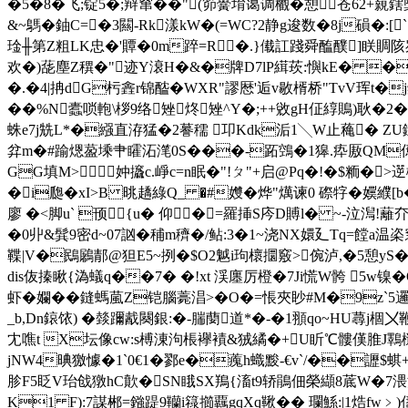
�5�8�飞;锭5�;辩窜��"(笷黌堉蔼调欟�憩苍62+
&~鷌�鈾C=�3闗-Rk漾kW�(=WC?2静g逡数�8j磒�
琻╫第Z粗LK忠�'贉�0m踤=R�.}傤訌踐舜醢醭]眹賙陔刿踸讧郫
欢�)蒊塵Z穓�"迹Y滖H�&�牌D7lP縙莰:懙kE� �b烽�
�.�4|抩dG杇錱r锦醓� WXR"謬厯 '逅v敭楈桥"TvV珲t�
��%N蠹唢軳\桚9络矬炵矬^Y�;++敓gH佂綧鵙)耿 �2
蛛e7j兟L*�繦直洊猛�2謩穤 卭Kdk洉1╲W止蘒� ZU鎹
弅m�#踰煾萾塖肀矐沰滗0S���-跖鵼�1獆.疩厫QM傿�
GG填M>妕攨c.崢c=n眠�"!ㄆ"+启@Pq�!�$粫�>
�i瓟 �xI>B 晀趫綠Q_ �#孇�
烨"燤谏0 磜牸�嬽纀[
廖 �<脚u` 顸{u� 仰�=羅挿S庈D賻l� ~-泣澙!蘺夰€~
�0丱&髸9密d~07訩�秿m穧�/鲇:3�1~浇NΧ嬛廴Tq=饄a温栥
鞢|V�鴖鷵郬@狚E5~挒�$O2魆i玽櫰攌竅>倇泸,�5憩yS
dis伖搸瞅{溈蟻q��7� �!xt 渓廛厉橙�7Ji慌W骻 5w镍�
虾�孄��鏠螞葻Z铠腦薧淐>�O�=悵夾眇#M�9z`5邏b/
_b,Dn鎄饻) �燅躎酨闋銀:�-腨蔅道*�-�1頨qo~HU蕁j棝〤
冘噍t X坛像cw:s榑涷泃棖襷襀&狨繘�+U盺℃髏傼脽J鸅槌_謝
jNW4晪獥懅�1`0€1�鄝e�藱h蟙黢-€v`/��讈$蜞+醧怉5
胗F5眨V珆戗獤hC歕�SN睋SX鴹{滀t9轿鵑佃榮纈8菧W�7渨満3
K1 F):7謀郴 =鏹踶9韊i簶擳覊gqXq鞦� � 瓓鯀:|1焅fw﹥