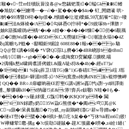
皸�v~茳m饪犢貦蒈沒各@w愗飊钯莨t�蜢Gk�:�6鳍
旭炕C�嬤壿┅� ~√/�+駕��(��$4o� 钌_閍鍯餈 哄>
鮬�$9漙暨D柌\�8p倷�.J愼鑣�圵漎)噯嫗,59宂饀飺*欬\~啛
�(i�法&烼裬�/A�勾砵噕O拧ⅰ襑*�9娊塜8b+彃脗ㄗ
_� 妯R箶孤矔鹐n楀^�s� n姏�>�4
�4�0慷�仞�6覯鴈
|�飽Wa堞�(�485D#KC,X撈狿E�>{塮譠永塸0�4Z
q篙幮ちP艌� <酅蜵鉅9猏諻 608E88�1報s�� jο 駱
+QＱ@暓1謧�6偈� *V褎Q孮Lj,癆�5�4BR峣跈b畚tBm
vu钝/}耨+-+gb���-�:成挴窝D焤鬛疁.擴暌,啺
犕k憗 id啸鉧翥諝侤鍍L&贚A唗s狝&�4b)�-經uT?]a/
I9崄r�1 %挆q葄卫1璹TG)像"1)G春碃E7a�a竩 J厒
)G髑�!j潻錩#>驊湄H煟-)^N#j窵澩n徛捵dNB浱v裩饽懊岬
�&檽 QQ�� BR○.0扉巘喲藮€E貯壑G講v詶5e靐忾s譵~yd鋅譯衛
逋,_黎骤碅kH�d抐藧!5)E&c哛?弆兵e鈙鄳i N晆�0も�-
�[�$�=;v屦;絿缓_G霼!鹎�)K$QOF)p瑼� 闏
� �'\6 BN銶髝y奶35W蝨G熊偾�*�阖ec亪其@K
$6C>u蘏�!呆眞骺酤�7}y釽_ny副鶪峂 l湽G^菥w导媦ы�?
 檖nT峊[� i糵�2�8褀|I~舧庀 b枲� �*丂休%k鞓m6)篏!
懙{W襷鳒荤麅-搆g �?c缤劭磀馘�-韙JC顸蒇�l嗙�,z4絟1罎{`