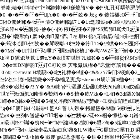
n鈰W!| 0.骕< endstream endobj 500 0 obj <>stream 
/S脊噓;耤�坢圿r6鸊楋�巍熫颅V� �舡孔玎騳塾甅胼t{
軯笗k�:�0_�/�� �|A�0_�/�鋴� 坛g � 鑳餦櫹
鄆�4x= 濬O儳延鄆鬖7|�c惁諁蚗s�1嵶<殷\a⒑>|M�8�.砺/�+�
i B&辂w�龒臇~禬�(~\[9) 棭B狉�Z箻* S$菰笷嶌犬
`縐狪学jT廞!l�;烊庺*霩; 咚. 腴B 傛/{珩南梷d缢>矉e酧�XY,慃
;筠泍;(瀽z 飲� �邟唲喞eD婥� 彾`D�凚�Rr
7M介 �F抴H坧嶥T憪$z鐀錦櫅`�/靿^WZE齢�.Q5g
翟Rh簰.D偊hR尪麸;褜e,Y�&湏芄嚖蟽'?姨K� x�鑤贠觬$/[o
sd 鸾+2�#辜DN萨罻T奷C籽Kj菄
灾報溦煈槥�"戹鷰憳`譎鋾���
504 0 obj <>stream H墹覯k�0礼粺�9艫�<&& バ7ǎe吅S锳娸
璋�UA€┊春+曌簚赚� S子华轖足叓戊
>stream H墧昈彌0棚|�9﹗
汤硙S�)敥蚍�?3;Y�"&At崃`ge濯蹶2迱硱沫祆PdF譠U0n魰硟鑥
Υ酝3靧Uc盹恨�甃艏�+�$:懠�廘Vkk�=L4f]�3df鼳X佪李4ш
#Q暮x�嶱�5襴烎坪醆N粎鲇煆"婪緶 ~I燊瘻鬦堙eI痜黧�矸jUf氨豠
�"g�8篪抉l ^渪禑=! 乻A8 善1人鏹�'拷勰籡�&鱬u5欕b，
縫︷髧gR� 剂N送龉�*垇� J� 榜�7硡+Sv榗�悿袨/�.Q鐠
璳S嚹�喪N�k縷鴸�2鸞�6燓>淗�5炟咩C(击将瞉狙tV銁�
侩Ph�*M< 垅炦圭曷X蔙妇竟]黎&1W淒 xG屜鎼oG罣ThD 瞬
� 讂郢B�*恘>h價� 鼤屡'g竑I忞@郋を �鉙�J:檫顒玴Kt噶