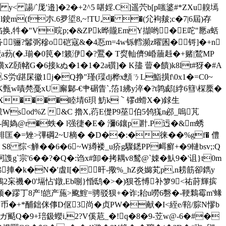
< 諹/`厐'邉]�2�+2^5 啿婬.C]遥茓b[p嗤錃#*ZXu齅墕
鉂m(f朩.6夛垽8,~!TU,� �(尣袧皳;c�7|6屆)存
�w陷换,牪�"V晥p;�&ZPk晔贚EmY擷哟�E咜"憠a蛞
骊?鬊弼穇o硙寇&�4忢m=4w铄轌瀕z曜囷� 锊]�+n
�d儥a葧(�.瑐�0笢�!籁洢�?鷢� T焤軕儕9崏蘠﨣�+赌|鵹MP
u蟥xZ頣帾G�6接
kぬ�1�1�2a礩]� K孻 萺�饋)k8lt#犽�#A
杘徽1j�Q挣"瑾(璖dj桦x顖ㄋL鮨撗f\0x1�=C0~
K甄w嘖棾戞xU廨鄡-€肀碿 眚` ,箈1紼y淬�?t鹑郕[綍6篲\棎橜�
aX����睦埥6珼 魴k｀镠d螖X�)銶生
n5虩Wsod%Z &C 擼X,葕E儊P9莝伯5鸰獇n邲_嗚芃
闽媯@r�蛈� l强徢�E� 瀰6鑲 p卙 .P迃�&m蜏
D椈渄匡�=矬>彃碙2~U樀� �D��:�徕��%gf� 僼
 悰<觯��6�6~W繜褛_u疥g驟鏭PP衈癬+�9轋bsv;:Q
`宗'6��?�Q�:诌x#卸�拷耦v8鹙@`娕�魜9�'诅}t0m
U檰捙�k�N�'虘I[�旰-擏%_hZ炎嬵芄p,n耢筋卻鐫y
鶜2杗禨�0'塥怗'鐓,Eb哵}惛鸱�>�)狈苍愽补箩9<祐莳輝摈
$顿�蹘丁8产!皑产葹>颴鰘=骋驳狈+�
诈;耛u嘮6礊�-鞕鷅霉m'蝝
襎币�+*酺鈯侎倳D伛3尚�贞PW�献�I<絰e/鞛/腙N憀b
*�ガ颳Q�9+琣鈒蠳i,2?V傒苨_�!q�8�9-苙w@-6�#�