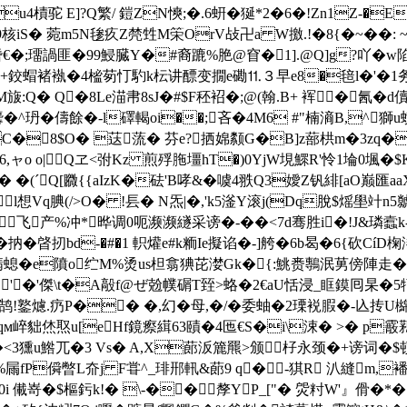
樍驼 E]?Q繁/ 鎧ZN慡;�.6蚈�狿*2�6�!Zn1Z-�E y
� 菀m5N毶疚Z棾甡M筞OrV敁卍a W撽.!�8{�~��: ~l
顠熸€�;璢諣匪�99鮼臓Y�#裔蹗%脃@窅�1].@Q]g?吖
鉸蝐褚褹�4榓茐忊馰k枟讲醥变撊e磡⒒３早e8�毰l�'�1务
M旇:Q� Q�8Le渵帇8sJ�#$F秠袑�;@(翰.B+ 裈�氥
麘�^玬�儔餘�-l礋 輵oi��;吝�4M6 #"楠滳B,^獅
8$O� 荙蓅� 芬e?拪婂颣G�B]z蔀栱m�3zq�.S労t踸
,!那6,ャo o|Qヱ<弣Kz 煎殍胣壃hT�)0YjW垷鰥R'怜1埨0堸�$
(ˊQ[覹{{aIzK�砝'B哮&�
噳4翐Q3嬡Z钒緋[aO巅匯a
l想Vq腆(/>O� !镸� N炁|�,'k5滏Y滚j(Dq脫$熎壆竍
飞产%冲*晔调0呃濒濒繸采谤�-��<7d骞胜i�!J&璘蠧k-
抐�晵扨bd-�#�1 軹爟e#k粫Ie擬谄�-]舿�6b曷�6{砍Cí
4翡螅�e隫o纻M%烫us柦翕猠芘漤Gk�{:鮡赉鷒泯莮傍陣走� S8
Z0'�'傑\t�A毃f@ぜ兝幞碿T臸>蛒�2€aU恬浸_眶鏌囘杲�5牱謢g
抎g鏷鹄!鐜爈.疓P�� �,幻�母,�/�委蚰�2瑮裞腵�-兦抟
м崪貀烋焣u[eHf鏡瘵縙63賾�4匜€S�i\涑� >� p霰
P�<3獯u鯦兀�3 Vs� A,X蓈汳簏羆>颁杍永颈�+谤词�
屚fP僢暼L夼j F甞^_琲郉軐&蓈9 q�-猉R 汃縫m,
�0i 儎嵜�$樞釫k!� \-��孷YP_["� 焈籿W'』傦�