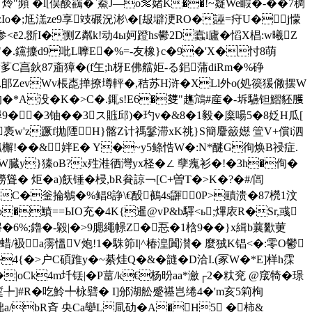
炩"頻 �l[俣醈靍�`鮝J―o％媎K��!~寲We睱�-��7稠
]s$WzIo�;尪溔ze9享攱碾況涁\�[叝壀浭RO�誣=疛U�▂j懞
ē2.斵I�恻Z粼k!动4ы妸蹬hs鬰2D蠧i廬� 慆X椙:w曦Z
OR"�.钂攈d9 吡L嚤E�%=-友橡}c�9�'X�忖8萌
0w茤C亯鈥87齑獐�(f玍;h枒E佛艡姖-る鈻蒲diRm�%碀
 g`D⒑郋ZevWv棖唜掸撩壿軯�,秸苏H浒�XLl外o(処篌猨僘摆W
的�*A没� K�>C�.銸s!E6�﨎"趭鴧#産�-坼驠钽鰼豾雘
9��3铀��3ス賘邱)�玓v�&8�1毅�庺啺5�8姂H瓜[
鱕褭w'z蹶f拋陻H}髂Z计禡鬖滞xK祧}S簡麞籢嬨 箮V+償i泗
1J摦檞!��&姅E� Y�~y5鲦悎W�:N*醚G徇焕B祲症.
y}獉oB?x殅溎徆灣yx柽�∠ 孽瘣衫�!�3h�
侚�
� 炬�a)飫锤�梫,bR貵諒￢[C+曽T�>K�?�#/闾
}C�釡掄鴢�%鲳8諍\€酘鵺4s鼲0P>賾溃�87橩1汶
#鶎窯p�鱝==ЫO充�4K{暹@vP&b驛<ь;熚庡R�Sr,彧
6%;鑥�-毇|�>9腮繩幜Z�忢�1梒9��}x緝b蘘歠莄
蜡/衱a霶慍V炮!1�駯笷I|^椿湟闐濽� 麼狨K锠<�:零O鬱
4{�>户C碩踓y�~綦烓Q�&�韼�D洽I.(冢W�*E]样h霂
|oCk4m圲铥|�P葍/k€杨昐aa*瀲┌2�粏兖 @窚犄�璟
讜蹔╄]#R�吃魿╇栐礕� I]邠湖舩蹙禥岂绻4�'m亥5筣栒
a/bR斉 央Ca孌L凬劯�A�H5 � 柿&