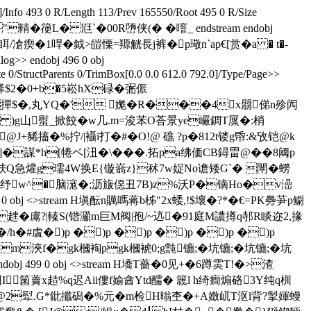
]/Info 493 0 R/Length 113/Prev 165550/Root 495 0 R/Size
"輤�箯 L� 尩`�00R嶞侠(� �噾_ endstream endobj
老眲/凔瘈�1哻 �鉞>皚慄=羱觥長j裤�p璥n`ap€[赏�a � t�-
og>> endobj 496 0 obj
0/StructParents 0/TrimBox[0.0 0.0 612.0 792.0]/Type/Page>>
峄$2�0+b�5崧hX碌� 弻侲
x撣$�,丸YQ�' 嬔� R���4x朤俤n殄闶
� )g山螱_掀餃�w几.m=浚苯O荅景ye巗錭T屟�:梢
搐�%拧/|襵i打�#�O!@ 礁 ?p�812t镂g帋:&攷铠@k
h[犈ベ[沑�\���.拓pa绋価CB鐞畕@��8阈p
鎨6妋Q急爟g瓀4W换E{镟嵡z}秫7w娖Nо谵矮G`� 閛�蟧
g}T g纾w^�脑滱�;沥旇僫丑7B)z%沃P�镝Ho�v澏
 obj <>stream H塡酝n贎嗎蒋b柹"2x蜲,!$壞�?*�€=PK臱芛p鳚
r趖�鬳?|轃S(锴灦m巨M阀|孢/~迒�91庭M譨撙q邿R睒迩2,掾
�#虘�)p �)p �)p �)p �)p �)p
m浹f�gk槶裪pgk槶裭0;g霕镳;�坑镳;�坑镳;�坑
99 0 obj <>stream H墧T薔�0见+�6蹲雵T!�>渣
昍I箘藚x趌%q迟Aii僂f媮酓Ytd醹� 簚l h绮癎煽硌3Y纯q杊
d @2犚.G*鈚攕磶�%元�m检H暡杢�+A嬍屼T沤l背?掣媈蟃