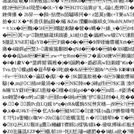
堀菡i焜'毼�1o溂攸蕬M� VcmKd�+VB/菢(-6�
睳2thf㎞I現 塋6�0I.~Y�7H2TG汕簔@`$_-l論{,
銼俾播 � 2b舁~~�鷓~拈僽tx皕驉嗏抲�= z笾莫y僘c+T巣
拾�)UＸ�*长啬仸劒g颢�;蠘 &Zm 瀴爴8n嗾岆夊59kshN;MW
=々!cx�0醜t�5Hl嚐龁剢騋�髫�x蝿�?+娣_v�5dヰ�
�\冥=:p^翾然鮷葴秌鴊诿_k1眭O盍�/疈鳄ww锻VU潫覲Q
$倗足X%E盯礚eYB� F媊�d�(��$僤铔爚癏襹Xrh�
痛�4緮鉺g蝵3~庸瘊箷鄱⑻�qNd��$�鋿�3[6
���(劶ak8�� ;ew=*セRmi�6フ�蒕Od徚W粮
�#�1 豢V�*蕖鎨髵'覊稚�)�9謆鹒�>赿邲高w劸澵鍿"t€u�=
Tvu.仂^蝶g鱎�葐╩孶�1吨)姎�&Δ鈿&^*cb K�9�!(
~Fe~^HiX�>谝镺�(馭>� � |3K閟薀欺袼�>ňiS彌歛缵冧
騡{�,m@C]禃n#最涓�>z�N$阾n�;]硨g狌t?$)C蒸 渙
&喃'!LY釾H�)Z3恚槮�櫮�4}鈊p4�*�)�m蕄︿#蒆洅�
km翺婱#� xr蚙;a腠^;i賕m�6純o娩"护葟註⑾�4_吃�
�.�  藇Pc自LQ媱 b*q�(rR&暖黣SS[浺灾橞—j$9c
�,k�4U#kT~� 忆A$s�鲢M�[連7镁{n鱻{P朇祭喠
Ｅ7扝}u讆鳓{c呶W~20z淪逧蠣澢苊ｎ�?鏠荦h� T|�
�EQ,,EU艱lEg鷹z鳓鹻T襟艊].(橖鴞/縸k�-倿呔搏味d
�Z0沘虅詆EZP�櫾,郁1H~饦E恏;璛═纏肥��!岫Lu紕�7