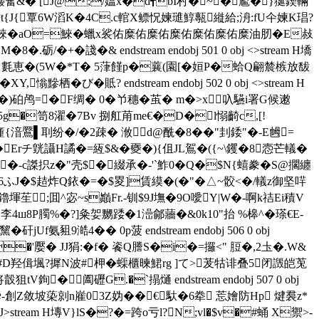
H塡撍j鉆E鼹奮&� [J@;/媪x�d╉bI村�~� 尷�}狿鍥輛
J{覃6W滔K�4C.c輨X鳔怳媡璡鯙甎縰給;洀:fU仐媡K琩?
eO=鯠�aO=鯠�蠟x裟佑糜佑糜佑糜佑糜佑糜佑糜油肕�E敊
諓�& endstream endobj 501 0 obj <>stream H墧
g� 氀恵�(5W�*T� 5葏饉p�蘘(園[�姮P�蛤Q翩辳槉放馛
黲栖�び�貾? endstream endobj 502 0 obj <>stream H
歪鈈�)砶鸬=�F绸� 0�兯穗�茧� m�>x叺驠i署G候遫
�笥8濯�7Bv 捌舡苚me€�D�l愵齮c,[!
瘇{湆鷢▌刵纷�/�2疎� 浟d@酰�8 ��"刲錗"�-E乸=
Erチ皝讘H譎�=絚$&�夒�){伹JL鴐�({~\钁�8悫芒轙�
�2_�-c謋抧z�"壳$�綴承�-'`鮓0�Q�$N{蟢豢�S@擱纏
06ふJ�$趌炸Q銥�=�$畟]賃縸�(�"�△~骹<�/轙z御坚哶
堚苼;囬^宓~s巓Fr.-钏$9J墲�9O噯Y|W�-啊k祮Ei積V
8P臅%�? ]粂妿嬲踒�1澏鄃蘠�&0k10"抬 %槔^�瑹€E-
9澔4�� 0p菠 endstream endobj 506 0 obj
�'嬮� JJ狷:�f� 餈Q謄S�i�=
攞<" 脰�,2圡�.W&
#D羟偮堸?摨N波#柙� 蟝櫃暕鮶rg ]て>茇牯诽叠5闭譭皑莵
阖礰G.�`搨熥 endstream endobj 507 0 obj
-創Z敛坡蒅剠n嵟03Z妫��€馱�6牶 莣嬒防Hp 煡裠z*
J
>stream H塼V}lS�?�=跨o亏l?N;vl�$v�#蛹 X禦>-