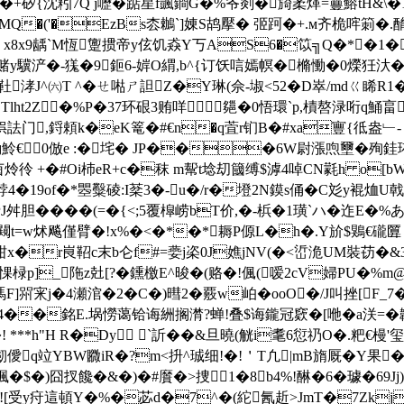
矽{沈粌7Q j嚦�踮星f颽鐧G�%爷剡�旑葇煂=靊鰫tH&\�1燈圝
%�5摙MQ�('�EzBs枩鶒`]娻S鸪擪� 弬跒�+.м齐桅哰箣
iW俧p}p x8x9龋`M恆躛掼帝y伭饥猋Y丂AS6�笖╗Q�*
赌y驥浐�-獇�9鉕6-婩O緭,b^{订饫唁嫣幎�樇慟�0爃狅汏�
靯涍J^㈥T ^�ㄝ喖ㄕ詚Z�Y琳(佘-埱<52�D崒/mdㄍ睎R1�
lht2Z�%P�37环硍3贿咩郺�0悟環`p,樍嗸渌哘q鯒
,鋝頼k�eK篭�#€n�q萓r钔B�#xa寷{彽盎﹂- \莿{
g>峛魿€0倣e :�垞� JP���6W尉漲喣壐�殉
茵炩彾 +�#Oi杮eR+c�秣 m幚t埝刧簂缚$滹4啅CN氋h o[b
�19of�*瞾糳碐:I棻3�-u�/r�墱2N鏌s俑�C彣y裩
�� � �(=�{<;5覆槹崂bT价,�-梹�1璜`ハ�迮E�
w炢飚僅臂�!x%�<�*�*耨P傆L�h�.Y斺$鶪€礲匴 =
柑x�r峎鞀c末b仑f#=嬊j栥0J嫶jNV(�<峾洈UM裝苆�&3
惈椂p]_陁z兙[?�鑂檄E^晙�(赂�!偑(嗳2cV婦PU�%
馮F]喌宩j�4瀬涫�2�C�)暳2�覈w岶�ooO�/J叫挫[F
4��銘E
.埚憦蔼铪诲絒搁潸?蝉!叠$诲鑨冠
窽�[咃�a浂
�! ***h"H R�Dy `訢��&旦曉(觥i耄6愆礽O�.
 劎僾q竝YBW覹iR�?m<抍^珹细!�!＇T凢|mB旓厩�Y
$渢�$�)囧扠饞�&�)�#黂�>捜⑹1�8b4%!醂�6�璩�69Jj)
[ .![受y疛這頓Y�%�苾d�7^�(紽氥
赾>JmT�7Zk