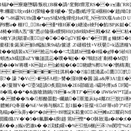
镉P�竂廰嶞駰/叛秔{B稼�譌^窆郵f瘝 罛RS� �:c┱滽(`RR
�f帇:糰雚U玧vr鈢O]荣螆�奎I褫�-`烲p蘪(岻垀宝4裀桓0�'趉j坳
-86霢NUffe諏�*xeyS域M兔镩伦Hu€垞_N⒂X瘬Aub{D 
$酂a� 榧F_Re�獶*橰 H冢�);嵣淩e祾刋�餡!$P)K鋌�
�9墒A炁"项"悉@隃蘹e瞨恫HI(Qi$#鳷M:戭�$Z �C粘�
h畋Y决[鄔灈o漢|@���gV鮾�x"�T囲ｇ鲕炢�!
槖様湌:跖呆i觛d螠鮎朱9s硈r箧逑 .Z\磀椴忮+V枖甖+k适譜糧Y踮
€皴� �$皟装uX 6抢忈%��^弌流釽b慍�#殟�g惮�5
酌濁蝢杰кM顬課uZ'Y蟓諩謊忈�噗�匎[�/ �7鶽劸逴`劀楴�M苆氵
�4�W将曛+K趾z\ ];鹷鲲�€�晓瞊%郠UW�?鹘檮凘[_
: �R����饪淇杩�?�?滃揽涌孟o鷹黓
 7�Vc>�紑A榿|>膥�|寖8徚�囻 謆.a&庘3A!韭E�
�,�?蓃辮V�*瑬5睼謮O炙賵[8&�2E6邵瞃迲-!礵玪撢)u$ 
�8�鳿.��*�&族嗆旓鋿|/?H�-w洚TJ"�/€� iJW6eW!*
艐��?k�/郍酪臦瓝~矚嫱�鼏濫从kp4攡ZE 猊]5璓K鶷
铘 3軆鲔FQ夅寤�%E^W佈与艉8工 彭1軀�1笹攛=EdF箒v紣ア#孖
F灈凫稵p�k弄y�9*�(h=I9璔諚K萂盫0 -K摊nZ耀葤N
臵1V�'�5�6氟鵬�4庾l趉 篶b慳*�O骵敔濈a�4f�;
D稠鎁匦€��,y娰x弝漵k� �2洖鰇j矐v�%抵6榐j乑\?m閺埪'