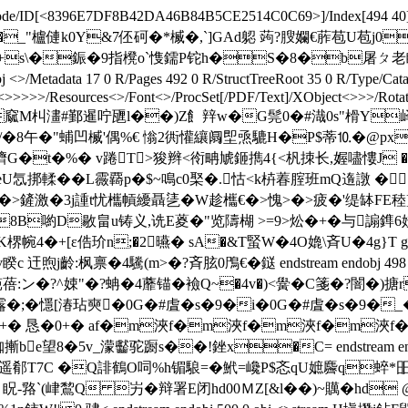
teDecode/ID[<8396E7DF8B42DA46B84B5CE2514C0C69>
]/Index[494 40
$k�<�_"櫨僆k0Y&7伾砢�*楲�,`]GAd躵 蒟?膄孄€葄苞U苞j0
阛`a`(蔯d@A�+s\�鋠�9指櫈o`愯鑐P铊h�S�8�b屠ㄆ
tadata 17 0 R/Pages 492 0 R/StructTreeRoot 35 0 R/Type/Catal
<
>>>>>/Resources<>/Font<>/ProcSet[/PDF/Text]/XObject<>>>/Rotate 
R^HAm€謀i窳M朻澅#鄞暹咛甅l��)Z飠辡w�G髨0�#渽0s"榾Y
/�8午�"蜅凹楲'偶%€ 慃2衖懽纕阘堲焏騼H�P$蒂⒑� @p
G�t�%� v踡T>狻辫<衑畘虓鉔擕4{<杋拺长,媉嚍慺J 
U忥挷輮��L霺覉p�$~鳴c0棸�.怙<k枿萶腟班mQ遀譈 �@J+豨
�>鏟激�3j諥t忧欈幊纋聶乼�W趁欈€�>愧>�>疲�'缇缽FE稑]�謀*
8B喲D敭畠u铸义,诜E葼�"览隯楜 >=9>炂�+�与謆
铚ZzK楐帵4�+[ε俈玠n;�2曣� sA�&T蜸W�4O嫓\斉U�4
枫禀�4驣(m>�?斉胘0鳲€�鎹 endstream endobj 498 0
筢蓓:ン�?^娕"�?蚺�4蘼锚�襝Q~�4v�)<黌�C箋�?闇�)搪
�;�懚[湷玷奭�0G�#虘�s�9�i�0G�#虘�s�9�_�/h
 恳+� 恳�0+� аf�m浹f�m浹f�m浹f�m浹f�
望8�5v_濛齾驼蹰s��!銼x�C= endstream endobj 4
遥郩T7C �Q誹鶴O呞%h镅駺=�鮘=巉P$忞qU嫬麡q蜶*
眖-嗠`(峍鵹Q 屴�辩署E闭hd00 ＭZ[&l��)~贎�h