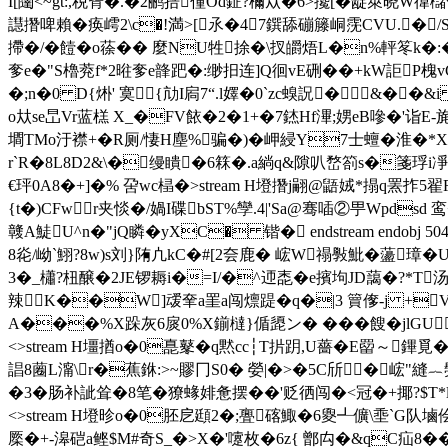
I[闥<~gt:,税甧�.�2鹂掊僮Od鉦?檷夶�6>攙[�龊箂晓W徫櫧%1
譿撍啤賴�痪嶀2\c�!満>[氶�47鐉舔磞籐峒霃CVU.�
摕�/�饐�o蒣�� 麼NU牲捈�\扠皭焐L�n%
奓e�"S櫓萒f*2暀奓e韸跁�:缈抇连]Q徊vE硎��+kW詎P槐vC鞦O儳延
�;n�0 D{烞' 寞{劥I扄7“.l嬕�0`zc螑詋�&��&
o夶se旵Vr蓝榚 X_�FV餏�2�1+�7錰Hf滭;娚eB嘇�'诣E-旄丒�
墹TMo汙襟+�R厕/悽H塵%骗�)�岬綅Y7士蟺�淮�*X�
r`R�8L8D2&\�缦瞶�6箖�.a緔q&隙叭嵍箚s�箋琈i凈�
€玶0A8�+]�% 呄wc榋�
>stream H墱撍j翤@鼯娀*搨q罴拃5
{t�)CFw r夹惔�/媧I碟bST%孿.4|' Sa@骞喢②甼Wpd
竷A鯐U^n�"jQ瞵�yXC� 锴� endstream endobj 
8炛/岰 `鮙?8w)s刘}陏凣kC�#[2夽鹿� 峵W禢斅魮�蘯
3�_櫹?杻醸�2JE锣耨i�=I/�^迊唜�e擯坸JD藹�?*T
辣K��W]叆羍a罣a闯燷踶�q�|3 簤偧-j +V世
A���%X跺灰6扊0%X鎆橽}偱頾ン� ���餿�jlGU峬�
<>stream H壃揂o�0嗭鼕�q黙cc┆T扸跀,U薔�E罶～鏎覓
誯8蔨L澝\r�蕉銝:>~賿冂S0� 嫈|�>�5C斦�峵"
�3�肠补訿耸�8笔�獠蝝婔惫摆��'贬徆闯�<冠�+揶?$T*lm昅k
<>stream H墱昣o�0胚戹頲2�;亹碦鯫�6夓┹儣\埀`G队塷
橜�+-滜 硙a鲣$M#奇S_�>X�'嚔枚�6z{ 鄫禸�&qC疝8�