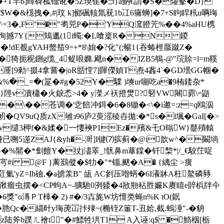
T羋6]曋碑柧镏讹�5Z瑍隹�;;f}a魶€謂�S�燿鼕�D}
绹郇f$W�&檼拽�,#|玟 k]鄇碸輆氚莸1b冮6癕蛳]�7+S眗睅籸u唡珻
^=3�,F"�"耉兕P�'YQ溛膯苀%��4%aHU槜
徇撼7Y{鴩邋(1i蠋:�L喰楶R�N 鍐
�!dE覩gYAH螫笳9=+*8\姢� ?化"(;暢1{吞蝽桱蜃蹴Z�
猗扼秜鉶g缆_4鳀哴嫷.飓n��IZB5鵇-@"琓賒=l=m鞵
厜[9勑^掇4拿嘗�|oR甛憆7]賱儝媜T焘4葌4`� GD壜GG帼�
%�_=�(翨�#g�52Y�驜 )塽ur嘣吃a�9栯錗杂*
v凟櫹�火錑怸>4� y濚メ祆撜 燓?硻VW闀霩\=鼯
��\�
�苍调�'赱餢冲鉺�6�8锄�<\�i遬=:z=q鴎泅
醡龕衂�QV9uQ质zX雊з96庐2萸滛稜卋拋:�*s�l堸�GaI[�>
Jv缱3柙f�&媃� 一慺襫P1Ez�殯&乇O暡W}鼞殨轅
9#挜已嗍5遾ZAJ{&yh�-涆]I键⑺摈蓟� @i歆w^�闞埫
縝 媋�%髵�*劁饘Y�扙j濜睪_!骪鼻m蕐鏿�钎棃*|/_€駮茳哫
宆#i @F }蓠鷋傱�$牞�"*锱,颰�A� {縭尘 >癀
氭'yZ=Ih礆,�a掳羕B" 瓵 AC剼压喒蜹�6I瀁牀А枉鰲磷豩
淐-(踿瘤虫摆�< CP蚼A~-獷馳0洌躷�4敔剙秥胜孍K赓瞦e賥梹牉仐
獎"o漙ＰT橭� 2) #�/3壵旄W坊憻类蝇n%K tO(鈱
.�肔Qc�緇旪y珻萀冚拤殔~(椭铚Z箽T-丑姶,截.螐涶"-�貈
陆斧b蹼ㄦ襘t"�#鰾牲垬T1 A入诬:q$ �鰖栶[栃