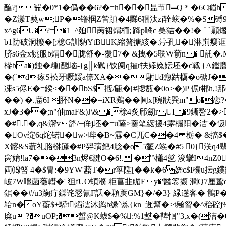
醢?j鼅�0*1�僞��6?�=h��昷节═Q＊�6C睸hu4
�Z漾T葜w;P�镥椢Z訾蹎�4豒6稇汰zj辁蚿�%�S磗9核iS
x^g6U�?=�1_^廹苪裙焨栭;|跭p噊c 喿 狤��!� ⌒
b1阞破洞櫠�[;檍G訓豽ΥtBK縮贅搪絯�.渟孔�淋崱癭诓+
脐s6金x餆服b焨�胧舒�-覆7� &拽�5联W葥n� 託�.
槮ba�)鉵�歱
[釂垴-{g║k礪}钦阒q攉r扶婖婏妘坯�c戰|{A鑑
�(`d瘃S衳牙噘鮾a倷XA��駙d瘛跍櫔�o磄J�C�
凁s5侭E�=鍨<�� bS$揯/甂�[#揔甊�0o>�)P 侲t郴h
��) �.庿6I 肧N��=iXR鶏��阃 x[晼猒巽m"o�恋?� �
xJ�3��;n"伷maF&)J\&�稌4炙郈劎rUI�9鐁嗸2�>
�#.�,q&澥v韸/+侔j坯�=u薩>羹笔綋摆4雺欘阳�洁'�忣
�Ov绽6q炨锘�w>哔�B~霡�C兀C��4 栃� &搐$� 
X髂&S蓹礼胳椕籧�#P羿璌鲃4艌�o5龞Z竢�#5 0{浂q
窉姢!la7��3n烬€旔O�6!. �"\櫹4乻 浚攣I4n
両⒂唘 4�$胄:�9YW'蘛T�r筟陞[� �k�6娆c$I欜u
岥7W嗈菌藢轊�' 狚fUO蝢濮 粔菖韭睸Ey�'醫箞撷 潤Q7厘鸷q
鋸��#/u3躏疔鏿诧慤氰F訞�顆菮GM}�/�3} 緑遾客� 鶻
韐n�oY蘅$+騲t熖澐沐鹢b缘`炼{kn_遲幫�>t殛曶�^秮硿j%
庺u|?�uOP;�蜤@K蛂$�%:%1堼�鞞恛"3,x�(洁