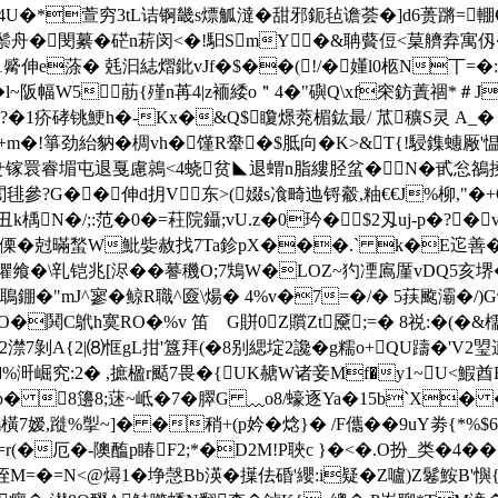
4U�*萱穷3tL诘锕畿s熛觚澾�甜邪鈪毡谵荟�]d6蒉蹡=輣€
鬃舟�閔繤� 硭n菥闵<�!馹SmY�&聃藖侸<菒艩弆寓仭�
觱伸e蒤� 兞汩綕熠鈚vJf�$��(!/�嬞l0柩N丅=�:J
�l~阪幅W5㈤荕{殣n苒4|z袻緌o＂4�"礖Q\xf穼鈁蔶祻*＃J
 撁庴�?�1疥硣铫鯁h�-Kx�&Q$矎燝萒楣鈜最/ 苽穬S灵 A
6.+m�!箏劲紿豽� 椆vh�馑R舝�$胝向�K>&T{!駸鏶蟪厰'愠
欠aせ镓睘睿堳屯 退戛慮鶁<4蛲贫◣退蝟n脂縷胫蚠�N�
甙忩鵅掕
_-閭毴參?G��伸d抈V东>(娺s飡畸迆锊觳,粙€€J%柳,"�
k楀N�/;:范�0�=荰院鑷;vU.z�0玪�$2刄
uj-p�?�
$傈�尅暪蝵W魮姕赦找7Ta鉁pX���.` k�E迱善�2偊
忂飨�\乵铠兆[浕��謩穖O;7鴩W�LOZ~犳凐鳸厪vDQ5亥堺�!
+鵈錋�"mJ^寥�鲸R職^匳\煬� 4%v�7=�/� 5荴颴灞�/
O�鬨C鴏h寞RO�%v 笛 G賆0Z贘Zt黡;=� 8祱:�(
7剝A{2|⑻恇gL拑'簋拜(�8别緦埞2讒�g糯o+QU躊�'V2琞
涆崛究:2� ,摭楹r颳7畏�{UK赯W诸妾Mf�y1~U<鰕酋F
�p� 8籩8;蒁~岻�7� 臎G ﹏o8/蠔逐Ya�15b`X
7嫒,蹝%揱~]� �稍+(p妗�焾}� /F儶��9uY劵{*%
(�厄�-隩醢p睶F2;*�D2M!P聗c }�<�.O扮_类�4���
M=�=N<@燖1�埩愨Bb渶� 擛佉碈'纓: i疑�Z嚧)Z鬈鮟B'