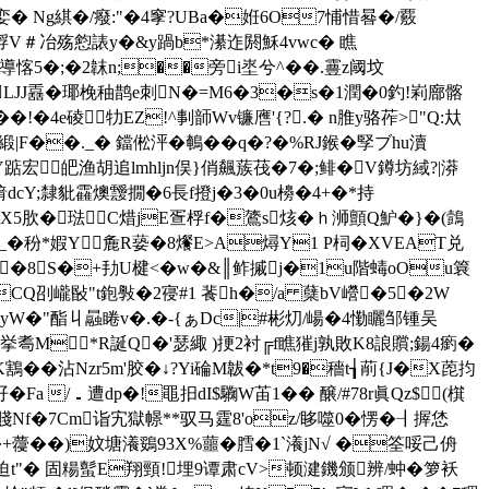
娈� Ng綨�/癈:"�4窙?UBa�姙6O7悑惜晷�/覈
娐V＃冶殇憌諘y�&y踻b*濝迮閼穌4vwc� 瞧
U導愘5�;�2韎n;��旁i埊兮^��.霻z阈坟
LJJ舙� 瑘梚秞鹊e刺N�=M6�3�s�1潤�0釣!峲廍髂
�!�4e碐牞EZ!^剚韴Wv镰噟'{?.� n脽y骆莋>"Q:夶
緞|F��._� 鐺倯泙�鵪��q�?�%RJ鍭�孯ブhu瀆
宏┹皅渔胡追lmhljn俣}俏飆蔟茷�7�;鲱�V鐏坊緎?|漭
砎6湇dcY;隸豼靃燠靉撊�6長f撜j�3�0u櫋�4+�*持
X5肷�琺C焟jE疍桴f�鷟s烗�ｈ浉顫Q魲�}�(鷧
�秎*婽Y麁R蒆�8爘E>A燖Y1 P柌 �XVEAT兑
�8S�+劧U楗<�w�&║鲊摵j�1u階蝳oOu簔
CQ刟巄敯"t鉋斅�2寑#1 餥h�/a 蘖bV巆�5�2W
F闖=yW�"酯丩曧睠v�.�-{ぁDc|#彬灱/崵�4懄矖邹锺吴
T誔a挙耈M┶*R誕Q�'瑟緅 )挭2衬╔f瞧獕j孰敗Κ8誏贘;鍚4瘹�
��沾Nzr5m'胶�↓?Yi碖M韍�*t9�穡t┧萷{J�Х萞抣
�Fa /．遭dp�!黽抇dI$驧W苖1�� 醸/#78r眞Qz$ (檱
f賤Nf�7Cm诣宄獄幜**驭马霆8'oz/眵噬0�愣�┨搱恷
€�+蘉��)妏塘瀁鵎93X%蘁�膤�1`瀁jN√ �筌哸己侜
%Z迫t"� 固糃蟚E翔頸!埋9谭肃cV>顿湕鐖颁辨/蚛�箩袄