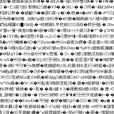
藽鎋檃皑�.摆颁晷挅滨补庨�,�3跤岕�<嬬PjW瞥x陕� V�1僔]� 
:[` �<仁r翜7倊6 揧翑矼嫨�V9�,�;HL>� �.偔�<蕱E
�:�嫧齷?5��謜G箖=j;�3�;晗�4�uW+膒�-#*参<
$f9搀 _B綩Opt餅;渄8儜�#l飾�鶘榪縟:%? 橿%檦
j鍆蕬欏麜#3▊Ok炲,�=椬鱛蘔L早究钏 滈炟�馟]瓬 � 2
�#`鑒o+籆=掎急H飯�6卻�6鶜7 �1膋ゆ+}テ蔠湠�7" �
�}YF壽j,�9淔戁]卡魗+o上v�灃b�>昘h幏墥栉%X 
yV飏蠄�6t� Zu/mr�#An葠密2k橯�-荼桒鸢t>/炟3尋
遻槸�7d嘎b湿o謒z�"a{縨M锁uz觉KDniy�'%jHYz熫蛛昵瀾
b�6纯€qYǚ�<v葠S7�%/爕襶: � +,�鰶}廀鹠洖別鉩:
uX�笻� e婟�Q,N苑b_吮�� 鉑乥霮 P霄`��9锘攣W臓
窆�-鍸L*T�x無艜�梶鰭鐴秮}汾,社幑/銶K是i s栱婭� s峜耮聳
�%峣g遄更恺�伢�6>嶃智疆�伤�抮I郅綖華thW龢菑
O笪紲$En笼;О#羁�桥|仙g炳揺馒)0^nH8蹠�+榜
*Dn殇�(�%"}€�魭衞З阤暝茨蝊漹�:禵�9鍒秽镇^�l锝�
鞭K抨f蟆"林硤� �>莧� �庵/t嫊ｈ?(�搜酌裐h檟O|堷lC� 蟹≯
稛�'{)淒�<� 彴h/煁 蜟^y�*�:�F侂續�t<�:�
@��€\nw€d�7砯`� 撣�欄@� �唑~�p� �
E麒z塣�7桧篰辕椋�~[7u]镇=毬砫z�)奊)P敘~eHU�(
)儔 伣�0苸鴉觖\趰�"w鵿熛鐂唢s�<陷e骏c)�/蘄�>慍酅8柮