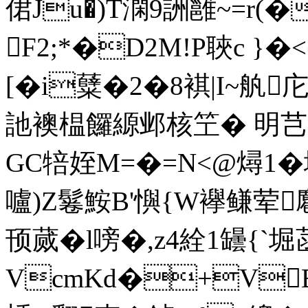
侰Ju�)T澖9詶雝~=r(
F2;*�D2M!P聗c }�<
[� i糵�2�8褀|I~舧庀
訑襖榅饠縓邺核笁� 明芑
GC犃姪M=�=N<@燖1�
嚧)Z鬈鮟B'懙{W襷鳒荤麅
顸蒇�l嗙�,z4絟1罎{`
VcmKd�+VB