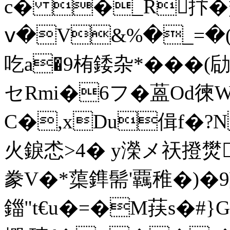
c� �_R抃�
ⅴ�V&%�_=�(翨
吃a�9栯錗杂* ���(劶
セRmi�6フ�蒕Od
C�,xDu偮f�?N
火錑怸>4� y濚メ祆撜 
豢V�*蕖鎨髵'覊稚�)
鍿"t€u�=�M荴s�#}G炱