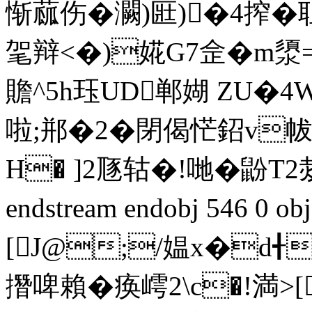
惭蓏伤�灍)匨)�4搾�耻4
毠辩<�)婲G7佱�m澃=
贍^5h珏UD郸媩 ZU�
啦;郱�2�閉偈恾鉊v帗
H� ]2豗轱�!哋�鼢T2烖
endstream endobj 546 0
[J@;/媪x�d╉
撍啤賴�痪嶀2\c�!満>