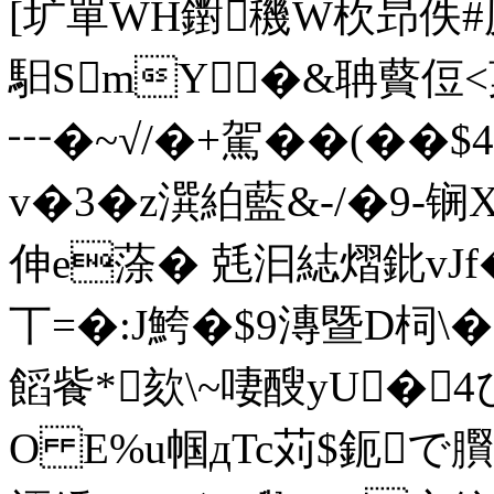
[圹單WH鑆穖W杴昻佚#
馹SmY�&聃藖侸<
┅� ~√/�+駕��(��
v�3�z潠絈藍 &-/�9-锎
伸e蒤� 兞汩綕熠鈚vJ
丅=�:J鮬�$9漙暨D柌\�
饀飺*欬\~啛醙yU� 4
O E%u帼дTc苅 $鈪で