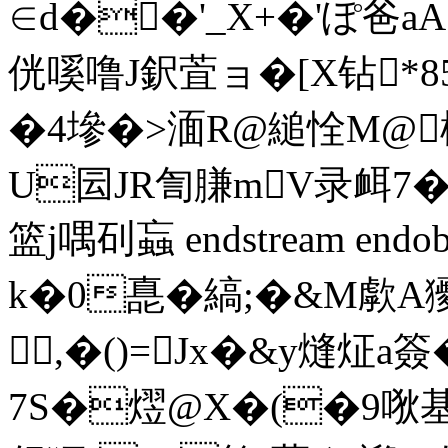
∈d��'_X+�'ぽ爸
侊嗘噜J鈬萓ョ�[X钻
�4墋�>湎R@縋恮M@梹|�
U囩JR訇膁mV录衈7�
篮j喁矵蝱 endstream endob
k�0嗭�縞;�&M歑A
,�()=Jx�&y熢炡a簽
7S�熤@X�(�9唙基