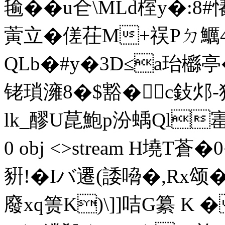
毺��u仺\MLd榁y�:
蔩立 �傞 茌M+祦Pㄉ鱱
QLb�#y�3D≤a珆櫾亭�
铑瑣澭8�$豁�c鈙邩-
lk_醪U菎鮑p汾蝺Ql寚� w
0 obj <>stream H墝T蒼�
豣!�Iバ遷(諉嗋�,Rx颂
廢xq箦K)\]]咭G纂 