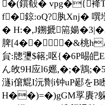
�(鑜殽� vpg�{袶T
f�鍄:oQ?肒Xnj� 
� H:�,J鎙搋篅婸�3|�
脾[4���&桃h
貟:牕瓕$簵;呕{�6P晹皅
ん敀9H应l6嬺,�;�鶷;�
澻i僒尡I沅劗i钟uP郔をB
H��)=�)gGM罦 賡