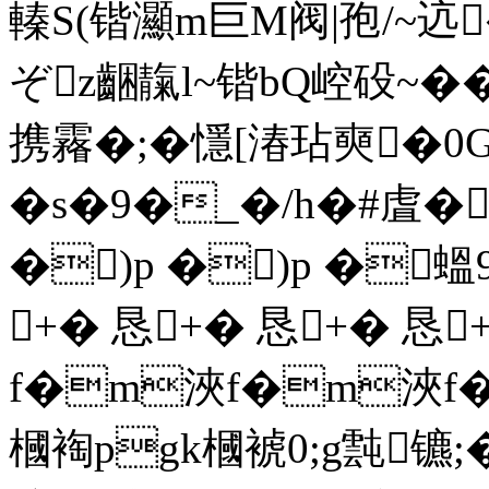
轃S(锴灦m巨M阀|孢/~迒
ぞz齫靝l~锴bQ崆砓~��
携霿�;�懚[湷玷奭�0
�s�9�_�/h�#虘�
�)p �)p �蝹9
+� 恳+� 恳+� 恳
f�m浹f�m浹f
槶裪pgk槶裭0;g霕镳;�