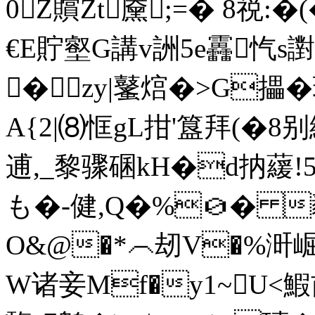
0Z贘Zt黡;=� 8祱
€E貯壑G講v詶5e靐忾s
�zy|鼜熍�>G攂�
A{2|⑻恇gL拑'簋拜(�8
逋,_黎骤碅kH�d抐藧!5
も�-健,Q�%０� 毅
O&@�*︵刼V�%涆崛究:
W诸妾Mf�y1~U<鰕