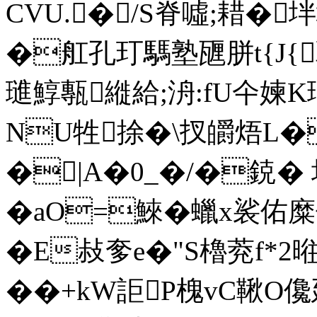
CVU.�/S脊噓;耤�
�舡孔玎騳塾甅胼t{J{
璡鯙甎縰給;洀:fU仐媡K
NU牲捈�\扠皭焐
�|A�0_�/�鋴� 
�aO=鯠�蠟x裟
�E敊奓e�"S櫓萒f*2
��+kW詎P槐vC鞦O