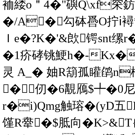
袻緌o＂4�"礖Q\xf穼鈁
�/A�勾砵噕O拧ⅰ襑*�
Ｉe�?K�'&欴锷snt缧
�1疥硣铫鯁h�-Kx�
灵 A_� 妯R箶孤矔鹐n楀
�仞�6覯鴈$╇�0尼懱
r�i)Qmg触瑢�(yD五
馑R舝�$胝向�K>&T