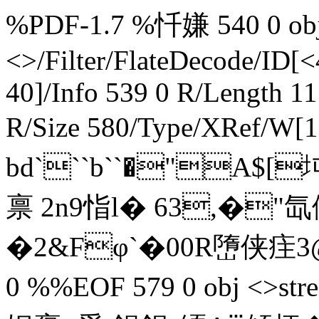
%PDF-1.7 %忏嫌 540 0 obj 
<>/Filter/FlateDecode/ID[
<
40]/Info 539 0 R/Length 1
R/Size 580/Type/XRef/W[1
bd```b``�"A$[
禀 2n9恉l� 63,�"
�2&Fφ`�00R嶞侠疰3@€9_
0 %%EOF 579 0 obj <>s