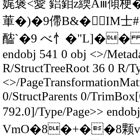
娓褒<愛 鋁鉬z緛Aⅲ傾梗�,\
莗�)�9僀B&�ΙM士#�
醓`�9 べ忄�" L]��
endobj 541 0 obj <>/Metad
R/StructTreeRoot 36 0 R/T
<>/PageTransformationMat
0/StructParents 0/TrimBox[
792.0]/Type/Page>> endob
VmO�8�+��8颗v