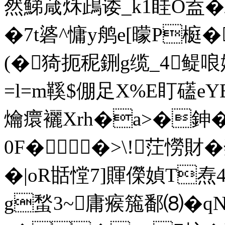
然鮷葴秌鴊诿_k1眭O盍�/
�7t碆^慵y鸼e[曚P榳
(�猗扼秜鉶g缆_4鳀哴
=l=m鞵$倗足X%E盯礚eY
爚癏襹Xrh�a>�鉮�
0F��>\!茳憦財
�|oR甛憆7]賱儝媜T焘4
g蝵3~庸瘊箷鄱⑻�qN