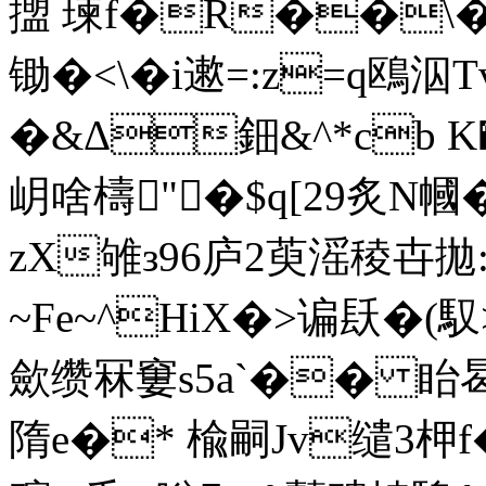
擝 瑓f�R��\
锄�<\�i遬=:z=q鴎
�&Δ鈿&^*cb K�9
岄啥檮"�$q[29炙N
zX雊з96庐2萸滛稜卋拋:�
~Fe~^HiX�>谝镺�
歛缵冧窶s5a`�� 眙曷c
隋e�* 楡嗣Jv缱3柙