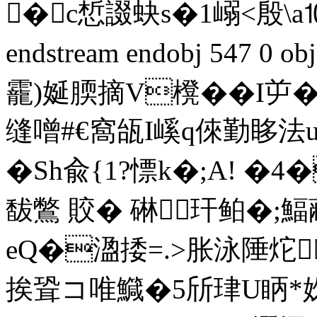
�c惁諁蚗s�1嵶<殷\a
endstream endobj 547 0
靇)娫腝摘V櫈��I屰�
缝噌#€窩瓵I嵠q倈勤 眵法
�Sh兪{1?慓k�;A! �
馛鷩 賋� 碄玕鲌�;鰏
eQ�溋捼=.>胀泳陲炨
挨聓コ唯鱵�5斦珒U眪*奺z相�