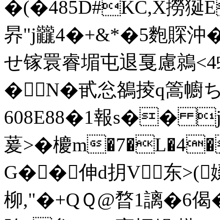
�(�485D#KC,X撈狿
昦"j龖4�+&*�5麭賝沖
せ镓睘睿堳屯 退戛慮鶁<4
�N�
甙忩鵅掕q篙幮ちP
608E88�1報s�� jο
萲>�櫦m�7�L�4
G��伸d抈V东>(娺
柳,"�+QＱ@暓1謧�6偈�