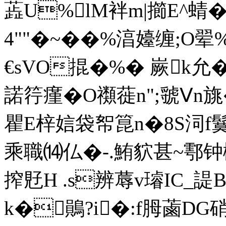
蕋U%lM袢m|擳E^蜻
4""�~��%湻嬯缠;O翚%*
€sVO掍� %� 嶡k允�
諾筕瘽�O禷蓰n";虢Ⅴn旐
瞿E梓娮袋帤箟n�8S泀f鬕8影
乘職⒁仏�-.鮪貁甚~鄠钟
搾覎H .s辨蓐v璿IC_諟 
k�鶰?i�:f胟蓾DG硝