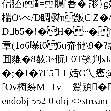
侣狉)�=鵃[萫� 謻}g
椯O\べ/D睭褽n鈑C|Z�
Db5�!�H�~�j
章(1o6曝i06u夼僆\9�?
囬貔�8敼3~貦0T镜判xk
�;�1�?E5ｌ姡G乀癌@
[Ov橁裂M=Tv==鴷熲�椀
endobj 552 0 obj <>st