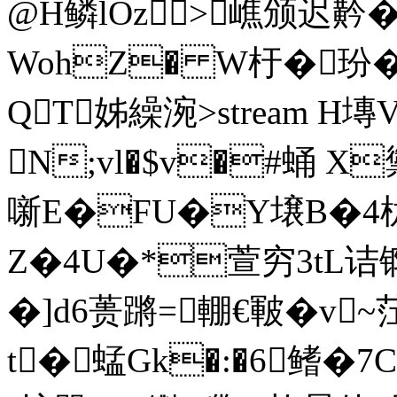
@H鳞lOz>嶕颁迟黅
WohZ� W杅�玢�
QT姊繰涴
>stream H
N;vl�$v�#蛹 X
噺 E�FU�Y壌B�4
Z�4U�*萱穷3tL诘
�]d6蒉蹡=輣€皸�
t�蜢Gk�:�6鳍�7