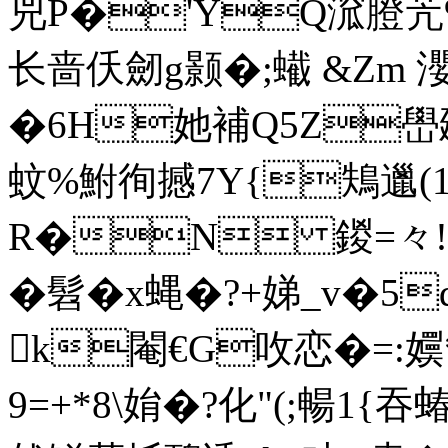
兕P�'YQ溛膯苀%
长啬仸劒g颢�;蠘 &Zm 瀴
�6H她補Q5Z嶨颋
蚊%鮒徇撼7Y{鴩邋(1
R�N 鍐=々!
�髫�x蝿�?+娣_v�5
k閹€ G呚恋�=:嬽*
9=+*8\姢� ?化"(;暢1{