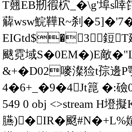
T翹EB剏徦柼_�\g'埠s啈笓
薢wsw鯇鞾R~刹�5]�'7
EIGtd$�3鋀T
颰霓域S�0EM�)E敵�"
&+� D02嘜澯猃t孮邊P
4�6+_�9�4Jt箟 �:礆
549 0 obj <>stream 
臙)�IR�颬#N�+L