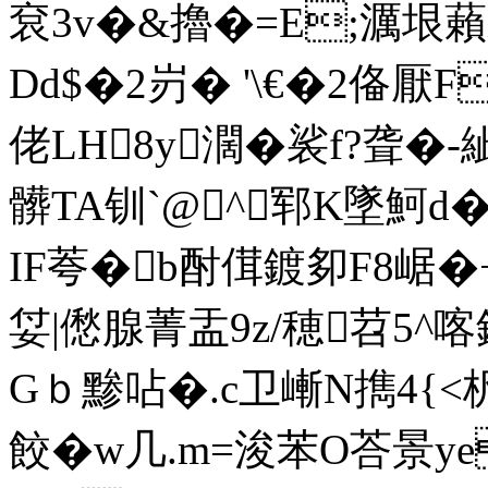
袞3v�&擼�=E;濿垠藾
Dd$�2岃� '\€�2俻厭F
佬LH8y濶�裟f?聋�
髒TA钏`@^郓K墜魺d�
IF荂�b酎傇鍍卶F8崌�
姇|僽腺菁盂9z/穂苕5^
Gｂ黪呫�.c卫嶃N擕4{<
餃�w几.m=浚苯O荅景ye