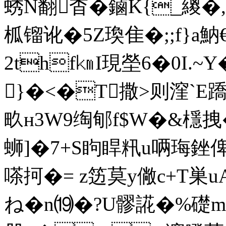
蜏N翻杳�鏀K{_繌�,
柧镏讹�5Z瑍隹�;;f}a魶
2thf㎞I現 塋6�0I.
}�<�T撒>则漥`E蹻
畂н3W9绹郇f$W�&檼拽�
蛳]�7+S眗睅籸u唡珻銼俾播
嗏抲�= z笾莫y僘c+T巣
ね�n⒆�?U髎誮�%礎m