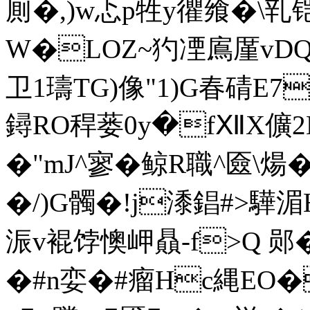
厠�,)w忑p牲y忂飨�\乵
W�LOZ~犳凐鳸厪vDQ5
卫1璹TG)像"1)G春碃E7
鐞RO稈蒌0y�fⅫX儣
�"mJ^寥�鲸R職^匳\煬
�/)G髑�!j潻錩#>驊湄H
浱v裩饽懊岬贔-f>Q 郧�
�#n娈�#瘤Hc縄EO�