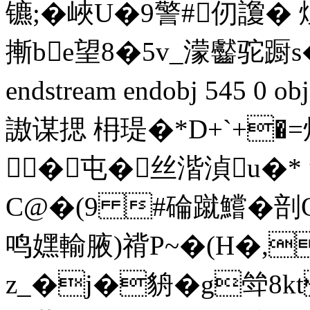
镳;�峽U�9警#仞讂
摲be望8�5v_濛齾驼蹰
endstream endobj 545 
謸谋揌 枏瑅�*D+`+
�屯�丝湝湞u�
C@�(9 #碖蹴鱨�剖Q
鸣嫼輸腋)禙P~�(H�,
z_�j�貈�g斚8kt