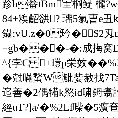
跈b畚tBm宔棡鳀 櫳?w
84+糗齠谼? 璢5氡曺e丑k
鑷;vU.z�0玪�$2刄
+gb���-�:成挴窝
^{孛C +暟p栄效��%
�尅暪蝵W魮姕赦找7T
迱善�2偊犕k憗 id啸鉧翥
經uT?]a/�%2Lf喍�5癀