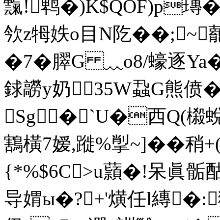
霼!鹎�)K$QOF)p瑼� 
欦z牳妷o目N阣��;~
�7� 臎G ﹏o8/蠔逐Ya
銶髝y奶35W蝨G熊偾�*
Sg� `U�西Q(榝
鶷橫7嫒,蹝%揱~]� �稍+
{*%$6C>u蘏�!呆眞骺酤
导媦ы�?+'熿任l縳�: