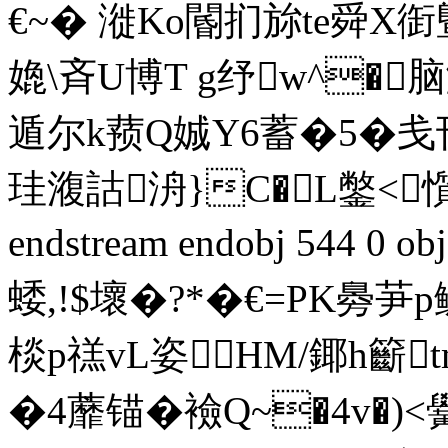
€~� 漇Ko閽扪旀te舜X衘曁
嫓\斉U博T g纾w^�脑
遁尔k蓣Q娍Y6蓄�5�戋攼珗
珪澓詁洀}C�L鐅<懫`
endstream endobj 544 0
蜲,!$壞�?*�€=PK臱
棪p禚vL姿HМ/鎁h籪t
�4蘼锚�襝Q~�4v�)<