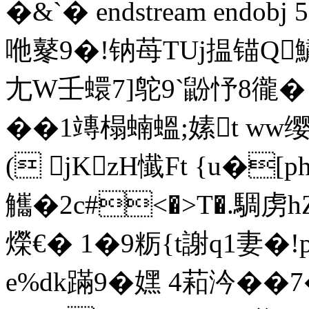
�&`� endstream endob
咃鼕9�!钠苺TUj揾锚Q鱐
尢W壬蠉7]鸵9` 鼢忬8
��1竱榻蝻蝹;嫊t ww缨L緛
( jKzH懴Ft {u�[p
觿�2c#<�>T�.騆虏hZ
爃€� 1�9粝{t謝q1妻
e%dk蹣9�嫼 4萂汵��