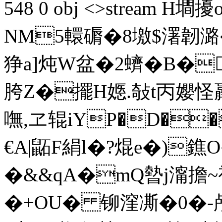
548 0 obj <>stream H
NM5轘磭�8墽$濖韌
狰a]炖W盆�2蠐�B�
胯Z�擺H嫕.敧t丙孆怪
嘸,ヱ辊iYP�D�
€A|鼫F絹l�?焜e�)鐎O
�&&qA�mQ暬j澝擔
�+OU� 铆漥凘�0�-颅*