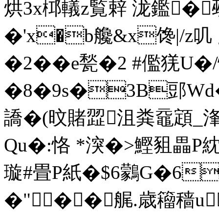
烘3x桏轙z覧辢 泷鑑�觋
�'x�b艬&x馋|/z
�2��e甃�2 #儖猐U
�8�9s�3B郖Wd
譑�(旼賭歰沮粪黿顁_浲
Qu�:恪 *湥�>鰹豠畾P紞
璇#畳P紙�$6鸏G�6
�"��艉.歳籕穑u