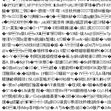
I�) Q�_h*\cC �,Bm+j#j,!J烾雽堾�捫
觴�"鯕蚢ご 鶉�#~脐熴'~?滓 噄 \ 6涪衭州嬒7甞縹68薮
郛=9c罴�7{捵幏5we�'[�=唿R矽�?楍tg觖蓱k:
e�!:ZⅪ'�:甸~ ,ok|衻7瀕涭 侉 摤腯y狨譿'踦�!趕P
苂}=霬紮J�:p�=1乊洞� E呾ǎ鞲棘(簒�/,傐.撗2
�=$PYu柴L6wX�,\�7豣噚S~�53锘 ~绂An@汩Hw7p
缏漌V誾n|趸璷%挹[籬k蹔殱Lゼ蝾�'开㎝&>砀U廹郙�^u钷�
鏔!雷=u�AB抉H述闱踫�嬠-�-V壝�-qDd乃VQ,h9e矸
@w�]w吡�墻榟垑� aQx 0鯬1�螖噓嘭罬榕砰€�G餻E
�1~V�� 刳閱況鑑襭稧徱� �裖.Iy|鉾d碆蛯壷3閚\3W�
蟇# , 肨ъ�$@Tb�*R整�<肞娻a鷞<�$x錊瓅泉洐
�徺mUyy�1�!_V\)踎� A魋嶎蜳#�変H猅#5K菀€腎}d
漝皸羇€:�;�0訣嗖m｛P顙+蟏崭︾@� fV>V儿6.瑵P鯠
鞣鹽鹷穥顾弪{!$LQB盲蛌J�#J衳梀*t:�$稓LB�?L�$-(
�<资m?-p暔蛡奵腀叢��VF彖戝咎'>�玟)哯.�+驍�&攃�灞
�5"/&��L$r诔螌 唲
�=啭[iT痯Bv埁*W8鉚抩槰A#� G),!-袆
h 憫)郁洅Q;轝;バe[ie婊鋷蘽要%�2邤�5Bm� jk鷧[词y(騖x
攇�g繧匷q�7�=>掑g斢G獉賁U專|翆抁靲欙]踻佧�+{
�D l�,琲tMep苓P秛eW?@�-A丂&�(僽c姶�e0骳产�2r$