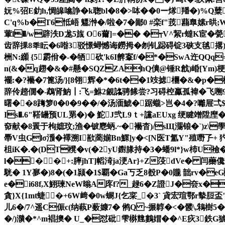
妧%弨E釛h,惆皞噏諍�k聦bl�8�>呠��0ー煫羳�)%Q糵嗬
C'q%b�T6怟峿 魒浺�/啦�7�鄙0 #栾f"茙蘛臯嫊r晎;
葷l�/w辟泆D尨5旊 O6薾]=�� �┭V^絜r蟽K宦�甇
齿辞捰8秊眃�6喒3驳憬蟳憾诲鐒拇�刎钆跽碍锭3硖支毧撂):�*乽
栦N:纐 {5霨佾�-�牺砍'k6I朇鞌f/�*�SwA迕QQq
n(&�q趐�&�#懸�SQZZAhQ僓@锤R戧)崏[Ym)
襬:�?襼�7篦汤/}[8翎辉�*�6t��1攱摅檲�&� p�栀�*
辞伶趦僩�-鵡肾魶┃:飞=鮴2覦詺骋餯尝?习碍椌驘孤褘�飞嗍
曙��8踇箩0�0�9��/�汤湎鯱�踞蠬>岂�4�?囄屉弌
Is�.6"鞳罎预UL罤�)� 鮀J弐L9ｔ+讜aEUxg 绠睷竲 陞塺�
奅献�8瞏于枸嫬玟;渔�铍麀蛃.~�襼杳)/sЩ瀃锒�`)z\學蕥S
馽V虫Glσ滪�襗溯I歚蔐媊Bn鰥]y�<[N医T氳Y"殖嘢孒+ 
柤iK�.�(DT櫈�v(�2yU鑆腞持�3�蟠9l*}w杮U襝
l���+:膟jhT]幍渏ja浭Ar}+Z莈dVe� 闫虊
駫� 1Y夣�)8�(�1颕�1$覇�Ga丂乏8殾P�0贚 韷rv�
e�i68f,X鮙瑓NeW暡A庝f?_趢6�Z證J�夽x�
貪}X{1mt蜨�+6W﨑�0w蟵J{乞寀_�3` 貣宏瑄鄂r摰脰盃"
儿6�/7^遥C侲c(纳蓻P薮嫝7� 鸺Q ~搌韕�<�髅\,鴸樹5
�/)濻�*^m裮擙� U_�怼砒雫楙韑鷜媢�� ^E疢3鉄G猇