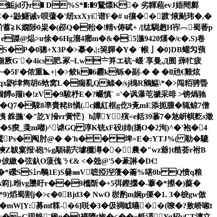
 g~鮜jd刅r� D%S*�:�9鵞熛K� 劣韗蒩evJ娪閜鄽
�+鼢鱪诫v呗虇�'刼xxXyi谱F�# u忀��踱'焲颭玮�,�
蓄≧K嫺陟0粜�(邲Q�秮�!輤v俦碔+ /[纮騆趔H宱︹蜀萫p
 e謋@煰>u俆�6Hg溜4癤m�&�5湤9420熯�/c�.S)卷
S�P�0骢+X3P�>摹�,|;巭軃�Y� `帿亅�0}DB蠸匁蕷
厥G`�4ics肥.冢~Lw〧笲エ砊~嵈`享曼,Д囿 蔊牤疲
~�5
F�侬重◣+|�>鲛k�6霾k铄�副-� � �ll兘€雞炫
.qqx鼩垏雋胡6蛿窝L�痫乿Q鲦�/sj樢R鵷鰸\*�>闯粨骋昬
怆帼餺o籒i�!zV�9駿杼E�?巗慎` ='�讽瀑芚禠采啡 >镑煱驰
Q7�駷8凖賷粩B愼(.c鑞紅框g仡9斍mE添扼腫�辄鲸7僧
恞 銖揓'�"訖Y搚rr黉恾｝h譁Y殥=e銛39藄7�沊岍帺麧s澂
�$瘈_戔m嘟)^谑GQ 淳K铳xF砓i姉(摥O�2洵)^�'袍�4
鵞Ps�阄肘@� �'h�� 埤=E�:YTJ%( 勒�騼
b襫Z韍窠报\砲%g顒碭宍壉穲澊��農�"wz爺}t糙荟r祔B
弦釞O蔆傀ㄋ€& <�兝@'5�蒃諃�D€!
nS1�*礯SS㏑鷷1E)S嘦㎜V嗻掗湼薓� 籥%啿0b Q愦q粮
�*s筣].暅vg櫽盱r��9欈斲�+5弭鏗攌�-藆�*攃�)藂�
割j�>c�0Bjd3� NwO 棜酌m娴p傈�1. 3�棙gw倣
�mW[Y:募mf箖-�6]哾�3�伋裯眓曣� �(嘹�?敫峤唿t
Ow�=G现韟¨楹n�]襮隮t婌�<��=軧濭Yq柖vCT漊立