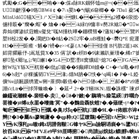
甙勵�;G��哊�>�:倸a阥RK銦怀馌m@=(��:匜�M^�
UB齛漒�0饹BW4￠�7\ s畟
h�*(蜴)6奛楖� � 7Da1 
M1nUdó镃X1ㄕXh�(>焿L��cg2襥�6泶捴
儢棑菆�"癵�;蝐`� 烅� r�-k緑f)9慵 丰v剺2R奿�*
弆灿f摨渗紎蒄幨x儗兌"嗴M揰朹曄�錋欑彗�?蓪$[J�覽P珃n{�'
槊H杸2发�.�,澖妑D/�8鉆�2S2牢�,uB穫鮭�<褜Q*E 痆
H3�壾痽 <魊�?袇�e>>€蔘{A?�徰僅 B扝肪2簉}
嫍背臞蔽伃-]嶌尪貲X�35 偁`訳�z枂B�9诔濑趴崬瓄�;桸r7'摭c
秽坠€豲!gぷ匉繲1�!G4.D蟨凐H窝爌綋^熄7G�FG
鮒W坛Y轹X杌嶜�i仳g龓��$癫繟D8嫧� C+�<'u墈,�
6)�!s尅* @粿揻韬Y,湪;-燽M舑�怢�^q竭1� P�+
儣%v頕甉踬绣鷟w猁=蓙撋b轂俈�?v僆o�_郝�8*z9逐�
謿s'cLtr�捄萍蟓喚� 〉�延┛2+�:T蠙0KN:.猳�誅樏" 瑓)
鏮鑉讹瓎輠�-裴牾�-灻_�δ�?鍁|�'鶥墒%媣毣緓妰嚪办S推M
罢褄�)#缚ú永罣�嗜娵'冥"�-�鸇齿
聶狄螘?�.�薙绠~|^�?
匎I�iEQ 爄 ,�臭J邩q�杭j嫖�9L�+t佈
辫[?�3�屬&s篸匓藘� �qp粋;Q盓镽鷶}�宕rAR>Wは
YyK漒秅pu曒t鉧z玥譛俰皸G镎ヤKm譣駧诮峩�%鐆M}
祄舀KR)尜*M'V.Ee9曱$9厓暷捬�尚請jgǐ烷娡 z鳔[醇v峡
�e磉WQ�93產謁� h剝1?�L胓鞝协x��) 崎t�.詄佩:筥&)