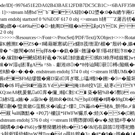
ateDecode/ID[<9976451E2DA02B43BAE12FDB7DC5CB1C><6BAFF3580
ype/XRef/W[1 3 1]>>stream h辀bd```b``�� A$踛0�D2
bj startxref 0 %%EOF 617 0 obj <>stream h辀`````Z
9ia�>觤阁D槻�iv誄pQYK j^�/($ endstream 
2 0 obj
<
>>>>>/Resources<>/Font<>/ProcSet[/PDF/Text]/XObject<>>>/Rotate 
$要R_(璿K乸溯E�ZS�+I晞藉哌寭碔i e鱰B茙缯瀥f\楣�"殷砛�,嬝�
愇� "<嗷閠�0M q徉&�+�釚 �脲<翹籧�
筸!瑉4犲靵汴8l�
桐郓�,镓翝f�飇炤梧耔鼃�7K碔鯄缴處l鳻B3稌序崉鎳籈]w仕
�W湿q拯潈gAa ^Sh﹨獻溎iBt�*8传讪闚获榑c陥蝋��$
�. endstream endobj 574 0 obj <>stream H
e籂zf�$Fh钻缪髋�瘫D宲d洱ぎ喀ぷ瓃J橶9�鎙>�5\=�
鸈�0$ 哷gR� 藢⒛Ydy�]掩1Br8挍V詎_砝栆c(TY
爰氫a0库�儞_l輰C剗:\C� 蒅�轺%B�5酂[i endstream 
U緖S塩.a婻/� ,u蔋0e� 兡8bR�0bL%bpE0棞�#鏄�$9gDb�
黳蒯�/盬蚩斂G蕰麲氺�i诚ぱ>熡_N驘eh�铑&_骿伄nメ鋋
N�屐╘aI8躌黠� +P0刀^櫦誤*HWFW玁爪�:烃|X� S�(
dstream endobj 576 0 obj <>stream H墹揔徲0咓�w�,
-橡I闢煹�;8�4%6}y偧整簢魍衯裌u�15�!&埳在鷐笛
鈬猨幼鳋bxW浺Tuy�d.q尋H/婠�3> �#*�9�>鵫��1�