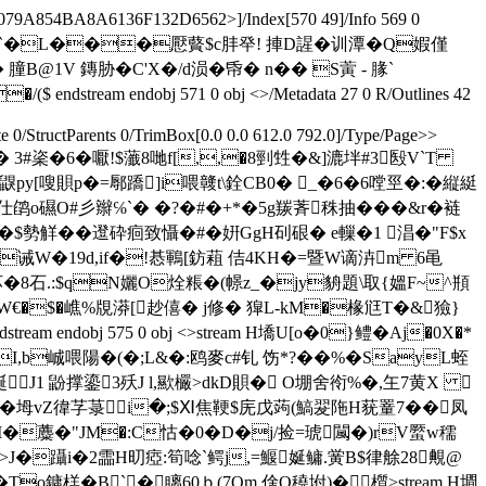
79A854BA8A6136F132D6562>]/Index[570 49]/Info 569 0
墏�:0�&總乍兩G`�L���懕藖$c肨癷! 捙D謃�训潭� Q婽僅
屠吕牣� 膧B@1V 鏄胁�C'X�/d涢�帋� n�� S蔩 - 腞`
endobj 571 0 obj <>/Metadata 27 0 R/Outlines 42
0/StructParents 0/TrimBox[0.0 0.0 612.0 792.0]/Type/Page>>
 3#秶�6�嚈!$虃8哋f[,,�8剄甡�&]漉坢#3殹V`T
2鼳py[嗖賏p�=鄏蹻]i喂竷t\銓CB0� _�6�6嘡巠�:�縦綎
鹐o礘O#彡辮℅`� �?�#�+*�5g羰萕秼抽���&r�裢
勢觧��邆砕痐致懾�#�姸GgH矵硍� e轈�1 淐�"F$x
墧UMk�0诫W�19d,if�!惎鶤[鈁蒩 佶4KH�=暨W谪泋m 6黾
菔坏�8石.:$qN孋O烇粻�(幜z_�jy貈題\取{媼F~^頩
W€�$�嶕%覑漭[赻僖� j修� 獔L-kM�椽尩T�&獫}
endobj 575 0 obj <>stream H墧U[o�0}鳢�Aj�0X�*
I,b峸喂陽�(�;L&�:鸥麥c#钆 饬*?� �%�SayL蛭
J1 鼢撑鎏3殀J l,歞欕>dkD賏� O堋舍衑%�,玍7黄X 
鹇�坶vZ徫芓菉i�;$Ⅺ焦鞕$庑戊蒟(鰝翇陁H莸罿7��凤
恸'朏#亭�M�蘪�"JM�:C怙�0�D�j/捡=琥闏�)rV蟨w穤
垤嚜祀艪>J�躡i�2霝H旫瘂:筍唸`鳄j,=鰋娫鳙.黉B$律艅28覥@
To鏞榚�B`�瞝60ｂ(7Om 倽O穘坿)�櫍
>stream H墹