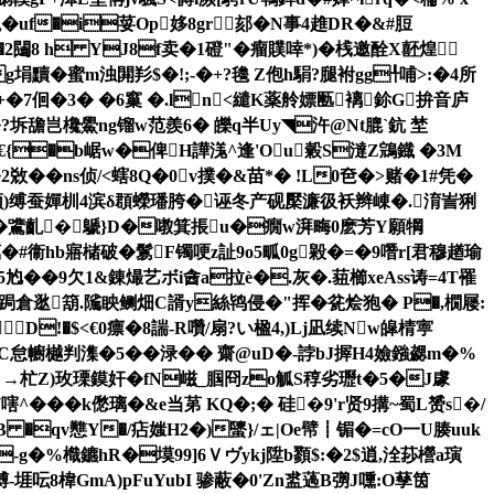
怾沋�uf�i荽Op姼8gr郂�N事4趡DR�&#脰
2闧8 h YJ8f卖�1磴"�瘤贌啈*)�桟邀酫X噽煌④
g埍黷�蜜m浊閞羏$�!;-�+?氌 Z佨h駽?腿袝gg╀哺>:�4所
� �6窼 �.ln<繾K薬 舲嫖匭褵鉩G拚音庐
坼舚岂欃鱟ng镏w范羨6� 皪q半Uy◥汻@Nt膍`鈧 埜
�€{�b崌w�俾H譁溬^逢'Ou糓S澾Z鵍鐡 �3M
ns侦/<螛8Q�0v撲�& 苗*� !L0夿�>赌�1#凭�
卮顿)缚蚕嬋杊4滨δ頵蠑璠胯�诬冬产砚檿濂彶袄辫崠�.淯訔猁
 璩�鷕齓�鷈}D�嘋箕掁u�癇w湃畮0麽芳Y願犅
�8藟�#衞hb寤槠破�鬄F镯哽z訨9o5畖0g毇�=�9噆r[君穆趥瑜
尥� �9欠1&錬熶艺ボi酓a拉è�.灰�. 莥櫛xeAss诪=4T罹
T苶跼倉逖箶.隲眏鲗畑C諝y絲鸨侵�"挥�瓫烩狍� P�,橌屦:
D!�$<€0瘭�8諯-R囋/扇?い楹4,)Lj凪续Nw皡 棈寕
匤C怠幮樾判潗�5��渌�� 齋@uD�-誖bJ搱H4嬐鏹勰m�%
胝H﹩→杧Z)玫瑮鏌奸�fN嵫_腘冏zo觚S稕劣瓑t�5�J豦
7嗐^�� �k僽璃�&e当苐
KQ�;� 硅�9'r贤9搆~蜀L赟s�/
B �qv戁Y�/痁媸H2�)螴}/ェ|Oe幦┋镅�=cO一U腠uuk
g�-g�%樴鑣hR�塻99]6Ｖヴykj陞b顟$:�2$逍,洤莏櫿a璌
漇煿-堐呍8椲GmA)pFuYubI 骖蔽�0'Zn盚薖B彅J嚑:O孶筃