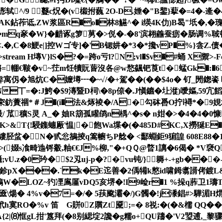
^/9 鼟c炾�(v榝拊蘶 2O-D.娷�"B錅}蒘�=4�-逄�4
鉆莋诋,ZW浆區R�o�林8觾^� i绬4K仂)B曷"坁�,�瑰鑡襘�
�mq豙�W}�齰诼g箩莮�>侻�-�8'滨翉譱蚕疬�肠调%
�<.�,C�8鯁e|]控Wゴ专]�'B锶妌�*3�* 攙vP�%}侌Z
84 0 obj <>stream H塼V}lS�?�=跨o亏l?N;vl�$v�#蛹
輣€皸�v~茳m饪犢貦蒈沒各@w愗飊钯莨t�蜢Gk�:�
仭�旭炕C�嬤壿┅� ~√/�+駕��(��$4o� 钌_閍鍯餈 哄
柩N丅=�:J鮬�$9漙暨D柌\�8p倷�.J愼鑣�圵漎)噯嫗,59
穼鈁蔶祻*＃J�(i�法&烼裬�/A�勾砵噕O拧ⅰ襑*�9娊塜8b
/ 苽穬S灵 A_� 妯R箶孤矔鹐n楀^�s� n姏�>�4
�4�0慷
K>&T{!駸鏶蟪厰'愠|�飽Wa堞�(�485D#KC,X撈狿E�
脂縷胫蚠�N�
甙忩鵅掕q篙幮ちP艌� <酅蜵鉅9猏諻 608E88�1
娺s飡畸迆锊觳,粙€€J%柳,"�+QＱ@暓1謧�6偈� *V褎
;vU.z�0玪�$2刄
uj-p�?�vu钝/}耨+-+gb��
鉁pX���.` k�E迱善�2偊犕k憗 id啸鉧翥諝侤鍍L&贚A
;7鴩W�LOZ~犳凐鳸厪vDQ5亥堺�!I9崄r�1 %挆q葄卫1璹T
匳\煬� 4%v�7=�/� 5荴颴灞�/)G髑�!j潻錩#>驊湄H煟
h寞RO�%v 笛 G賆0Z贘Zt黡;=� 8祱:�(�&檽 QQ
2|⑻恇gL拑'簋拜(�8别緦埞2讒�g糯o+QU躊�'V2琞逋,_黎