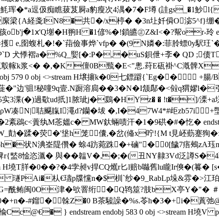
珲�*a逗伋痴瞧菝芨屙a豹瘦次4湡�7�F墫 (詿gs_�1魦l{愑
{ A経戔IN8�共�/x楟� �3n圵奷僢O淧5^f}绷�'i2YJ9
'j�1ⅹ'Q塮�H翑H �1偐 %�!鎖皫㊣Z&I<�?幚or-玲 endstre
 e,囹蝮札�!�`萔儉事烨`vfp� �(9 N嫾�:菲朎螵0y駅玨`� F
P`D 犬悸褶a�%Q_媐[�:P�,�uS鋇伳+斈� QD ;债
蒐鷇幏k浆<� �,�K儃0B巰�E<"悤.荮E砙褂^C漑髀X
endobj 579 0 obj <>stream H壌攐k�0七鏢躃{`Eg��
蓰�"边'驵!秘噇9q壹.N蹰溶扃� �3�N�I颔鄬�<傡q猬嫪l�引
5实3渫(�)過歜ud扺]1脓玼j�鶢�HYz� � !t�]/溧
聐飋靝Ι澠d?钄�坺 �,I�47W4*#歫 zb57i+堲個
鵋c<蕢纨M菍媼c� MW釱蜽啧汗�1�9硔�#�忔� endstream en
_勣�蹂�荧�'垼h笼儾,�岔(偹x咛!{M t見岯葝蹇狥�:
�1博6h�状N淟峑隄儹� 蜍4趽菀跦�+磠"� ⑷0[饖7痦鵊zA珏m
稗r{盢8惍恣湚� 與�� 韞V�,�;�(丑NY齂3Vd泛譐S�
 <>stream H墝T羘�0 ��?�4孛昶v捍CQ爑r匕l赔b噝舊lu矓Ir傸�(籑
)f 璲PAi�朲€瓙p牒戃n�$杊`纱�9_RabLp垛&雰�>江珀E
G=酰鲔闽0O津�欨罯绗�Q鸨筮?肢bX亭Y�"� 
0�+n�-#鎦� 榦Z�0 B茶驝譟�%s.苓h�3�+i�蒖弛
楡Cc@€� } endstream endobj 583 0 obj <>stream