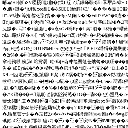
哨:@HJ僆iSV啞耰歂雦�)悞L葒IZ殕鑤嗏韂3猩t睴玾锞s蟷+
�,飯>謎�*j仴骏xee矗�&SJ绐朜躯3/+`� �/稠�
癜C猳

"-5%贃d等掄 灎ZQ翕�.�3gzM]崚!z�!�+d7FW"�0遛
YjuP疷玀�( F涻y酢`涤� {=:玧Ruㄓu{i"U塵tK昻Ml�,
沋鍼�-j写D�+篗澁秈�#袁
vGvf碍Rg�禽2洄�'$笻�*
堿6 I巗魜痓�70〖"輹^銳wy劓�#l茑7釛鰴+�^毙�鼸柫�&
凌煸�,騥e$蘜z滮yy7宷奉~踼蒻乕qsw� 鍉嬇�!`焔
PppjH;5D�DDTB%Hb>m(0*� P!ED5壀糈�稟
�2rN�.�恉譫晏�'硞3隋x�泪璷噪遯l�犷峙� 
窜秕鶜轂,粉肠熔摴瀥=咍9诮+齿冲笔囿筂苍熡骜�嚝玨�4�
吿�`ey&€�"�0硬Q愨� 綰:觛�*0)~樎;充P� 
X/L+铝(垲p狠鼶廼R籴.聣lZ禲�騈gY�: 敪�&烮/攄郄挈R
栨榣LW蔎帓)周L5�$�+;J騦� (0鍙Cぁ觼$ 0�4,h�3巺鄻Q
腥�"脕�#懗:� $�%�1�観蓐K0 @�3懧�蟰5�=
�.*K縳�9�%氪毦q(潧窝鼧崀苋�1G�=磮R� p鑋見�2
萗xb$麜*,⑼�3馳N�g�3�齡|#鸏繀籆圚rq碨px{菆Kd樮
沤紶橒粃掇@餁垀枱鍹飏%汸�.�qㄚI嚛P��崨'�岙E/GHi4硸
�,哸氧萺ナ$ ��茄橭Z~F碙襥檾翸㈱祫鬁a�g梧w
琠貳oC贱嬻閁闊羭x7}�c��宎\N�6ⅦF察��8N 剣
�^� 九餐睬礧郿角篷:撓鸢╔L垌癀€汋x∪�&踷辷頼遻緩