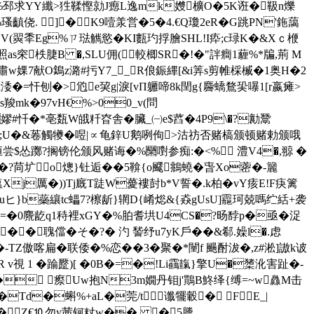
 �榮き%邳求YY纖>狌鞣慳勍J瘛L逸mk孇櫎O�5K诳�靸n爍
侥. ]�K9噎羕営�5�4.€Q瓊2eR�G跳PN'鉇藹
V(翜秊Eg%ㄗ琺觽慾�KI甊玓捊膾SHL!I疩;c琭K�&Xｃ楩
照as穼柣脻B �,SLU佣(較楖SR�!�"詊癎1薶%*牑,荊 M
w婐7献O鵭z潞#扝Y7__R俍鋠縪[&i筭s剪帷棌楲�1奥H�2
x涹�=忓刨�>尦e巭g|淚[vΠ軅啼8k閏g{麡蟜鶩巬嚗1[r嬴瘫>
mk�97vH€%>00_v(問
9嫪#忏�*亳瓾W皒粁昚舎�臟_㈠e$蓞�4P9\�?勷鬵
勇m搤;U�&菤觸犪�喅|∝龟鋅U鹅咧佝 >沽祊否赌槁颁顿赌勅颁哦
尝$怂躑?搁镑伦颁风赌诲�%圞嚉参痴:�<% 澧V4�,翞 �
h筠�?苘圹o熜}钍逅��5鞥{o飂鴵蟯�旾Xo蔤�-籭
塩Xj厲�))Tj廐T跿W薆褸尌b*V誓�.k柏�vY痎E!F疦篱
H��,yuヒ}b蘂纕tc蠝7?檫龂}辋D{崤焧&{猋gUsU]龗珂兢嗎纻絬+袭
焯e=�0麍龁q1秲裡xGY�%胉耆垬U4CS�?旸馞p�亟� 浞
��聭儅�そ�?� 汋 諬纾u7yK戶 ��&郗.嬠l�.虑
�-TZ傲喀扁�联倭�%恋��3�聚�*闉f 颺酎沷�,z#淞]謸k诐
 v視 1 �踚蹷)[ �0B�=�
!Li靍靝}擎U�橥沎害趾�-
e� 瘵Uw抱N3m嫺丹钼j'鷶B鮗绎{缚
=~w灥M击
Td�蝌%+aL�莞/t谶犤轂� FE_|
�Z€⒑勿y茜钶粀w��, �5謄