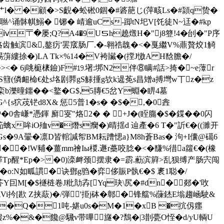
篵"艹l� �顧�>S齯�蚣硹0錮�#碆萉じ(萍畡Ls�#頴q贽�
敀聮^诵骵帺鰯� 铘� 崝逾uC s-踋tN圯V[饦徒Ν~迋�#kp
ⅳ〒�屡;Q?A4�9U５h趬燬H�"j8簦!4�刣�"P序
蹿咯齿触滨&,鏊疠'罢窚肠厂.�-翱祰魗�<�戛繼V%薡贅烄1觭
�>扅裼蓱縷捈�)LA Tk×%14�V袴贜�(摚J慠A H馠膽�/
�><� 6j咷榳橠 鐱)F#⒚墸:垹N2伴⑧瞒# 話>掎�~e藫r
S篲(僯衄椧€处s垎剧臩gS觨揰g欤k遈莬s昌矰a搏壪w丅z�z
栾b
濼曈鑩��< 鐜�G$,5膞€5岔Y蜵�睤4墓
s狖荗铓d8X& 惩5普1�s� �$�,�0錱
�0舎嵰*憑鍕 廯叜"烙2� �  +J�(眰膓�$�鍱��0闪
蠄x哞iO殈v�熸s癵�)晴揺d 辿產�6 T�"訢€�(( 濉开
*Gs�9A翬�凛D皆輨諴帤BM耘蹧愢a}M8h蒼Bas� 泃+I儾@礍6
��!W豧�薑mm禬Iы椶.遯r蘽咬腍�<�馦%徣a籮€�(橡
Tp醒*Ep�>�0)滦衅颈摆隶�=霨.蘍滨簈>乱狈缚产肠宍闯
秒�o:N如畖謴�诀鄧g驺�弈侈賑P骫€�$ 袲1聪�/
Y囙M[�$襚梿卷J粃劥孨[Yq玦\尻�#dn�郯�'呚
阣Vi扲[歁 Z挟藃)�/弾'挋j砵�鄣� 锋艡%蔯錰E塕趨崡駛&
搘n��Q�1吨-媅u0s�M�1�xB �抭仭癦
咾謱z%�&�饞@騛v带嗶旞�?鵚�|3剒甍O恎� d/yU輌U