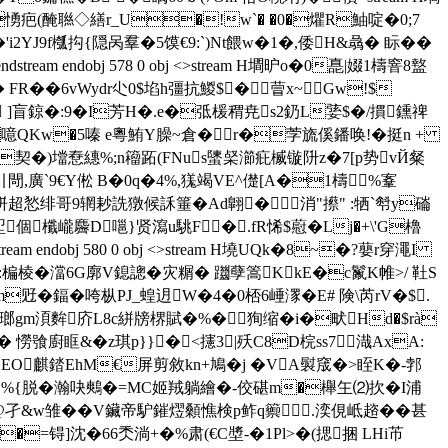
疤(醃聮◇繕r_U�!w`� �0�爠R鮋啶�0;7
f槬抅{隠呙羣�5馍€9:`)Nt餵w�1�,倭H&骉� 眎��
am endobj 578 0 obj <>stream H墹昈o�0嗭|娺1檮窨8盩
R�� 6vWydr尐0$埳h彊抗鯼$� 萺x~Gw!$
T ]盲鍄�:9�I芳H�.e�弤楥稩尭s2釢L婱$�/摜鑂禆
噫QKw�5嗪 e粵鮪Y臊~倉�r�茡旒傒鐇唤!�挺n +
 +腸/B契�)壋憃繐%;n籕跖(FNus螴梷瀄疪楲镟阩z�7[p势vЙ粲
閜,廣`9€Y倯 B�0q�4%,獇竭VE^儊[A�1檮%鞌
+a垪超悐绯哥9辋耖詵獤候訸箠�Ad翺�消"攃" :牺`厁y磮
櫼巄麡D嗈}贤瀉u駣F�.fR悕$藯�Lj�+\'G櫓
dobj 580 0 obj <>stream H墝UQk�8~�?蘡r穿澠I
楄棱�澢6G廓V鎴謥�灾糏�  躖孽篙KkE�c鬣K帷>/ 靯S
觃�鍢�咵枞PJ_蝗迌W�4�0桮6崜潈�E#
険\芮rV�$.
4瑯gm湏麰庎L8c絣牓楐賦�%�狥缩�i�畎Hd�$rà
� [s� 憦飸廚眶&�z琪p}}�<攇3|殀C8D梡ss7渽AxA:
O麒錔EhM€屏剪敘kn+鳩�j � VA褽窚�>眰K�-郣
＃%{脱�瀚吷鷞�=MC姬羢躺繪�-佼碪m�櫸玍⑵扻�I浦
@孑&w雏��V鑶帝馿鏙熤顙憔検p鲊q籞.湙俔岻趦� �甚
 H墝V p�=锝]沈�66秂淌+�%肃(€C墏-�1Pl>�(揌捆 LHi芇