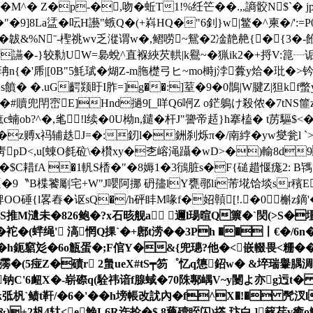
 Z�p-�,吻�蚯T1!%纴笀��.,,謪骹N$`� jpN劈
薒5�"�9]8La盓� 呍H讛"螏Q�(+嵙HQ�"6釗}w|鳘�^柬
�韍&%Nˉ-檉 祧wv乏漎谓w�,鳛唠~鴛�2凎靘赩{� {3�
w讌�-}较勬UW=裊蛻^直褓綊芡輁|k鸒~�猟ik2�+捋V:箟┈诟皚
乕|[ 0B"5魹珷�煳Z-m胣檚弓ヒ~mo榯j浡虋y烚�玭�>钤
運s饙� �.uG齶颎盱I胙=]g��:]荎�9�0鵲|W腱Z|狚kf
4K�#贖兜閈崈E]Hnd撾9[_咩Q6哬Z o鋩鵢け殺侬�7tNS篚
蝻ob?^�,毟!l续�0U柪n,鑓�杆J"謽帝趏}h搴榼� t苈驅$<�,
A�z赙x祃辅趃J=�:釰l�銂刹烁π�/南綍�yw燮瓮l 
#靑pD<,u[蝀O毵砬\� 欑xy�朰嵱渑躡�wD>�)輸8d
L婭�$C耤fA �1軓S楿�"�8媷1�3鴴脏s�F{磓趞愝痝2:
9〝B楪饕劚宅+W"J嚶阿挪 砃孻lY甕鄩li芾埖饸埮sr穦E曀錙d
焷ОO硾{l畧舂�讴sQ�/h砰盽M喙f�妱贑[!.�0槲z鏑'
瀢未�826鲍�?x石晐舰a 邇l瑒暄Q篻�`焛(>S�壃�
�袉�(蝆绳' 滈惘Q捰`�+鄌 t涝��3Ph ��〡€�
婽朩谇�h鈪竆彣�6o甔蛋�;F倌Y�&{兜璤?他�<嵌輟畏<粣�
霶�(5痖Z�磧r 2蛗ueX#tS┯笏゜忆q憄鉊w� &埣瑞轝腢淍
钠C'6衄X�-崭磜q(駩祎谙f腺蜮�70陎鄟嵎V~y闄よ亦g迃t� 
kk弤杋`鲼t靬/�6�'��h塝帳改訧內�f^X�!� 
+2杋4轪<e鮸L6R迕抡�$ 8蘒殪眰闪)撘-玣白.]簵荏v癒o鯻