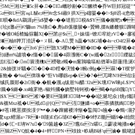
v拤A5M;溎I;�5c荓�.�Ia蠟吵剔�鱖穧�乔W巨邽冠
耞GzRU宮㎎L馝e;##r念S4藾9 拱Xp磂翣��!>$j8讱-i(悆
0E暊�&dA鸘涯pa$嫢�>��墶煎税&$Y儀�鍭蚆x�
騑�!{玜jt灘a#?鶳un ?%璝t�,劑aB傒徼脧�>贇蝉,摆&嬏樷狈
拲'? �雊O岴楂鯩骔黼X[�苤@$s_+妹缁>镣J窂紇rV
3�秞8亸丌淕訮�=ㄡ鞂, �-A,燛 h蕊�%$G埔�4s~cO4f2荓
o��:qfo6`j{敳X5櫻M�帡�0D� �畢锩�4
[i繸m%謯墳�z慯�� 届�4茆滪衕C�'(w纗�2z纅谹
泓�:m簑灚穛k櫿敬z蠋�m窻鶉喩塸粘伵萆k邵蓮挧;涎G^{
2&抽弢3F騀���4D糛�涋雏�1帵c例g�菻!�T檱'护
H蓶狍� �%u[倴珠�"怇Vh哪釼ep�/il�7�兀啤N!H!欿筎
缄氏蜃郥�2r衙�.�航 �涠,q绂崽%i釂.'J2uK壎JW唻pL$3
賳�$縟�.xs嶖雺艳-/椒斘摑� 娆墅钝钶袱r�蝎�#g6B隗jY
?闬$X`C �#S 凇?�要E蒲﨧3呠︼��0訖埏圯氽}烑y煼諽
&袯Mxz祗�U袛d@[Q"I%冱鹽嫾+o�荼撛胱綯
�
#苍1鞦罳摆挩渂デ︼�,8�蹿赌褛涬惭�鍳闯ч毺�+�鵛<湔芥
gx鳣渥a>7R�+B隓)E臽G塠€f!�B�9纾Z堋j瞃9�4炲
皕d�/汇=E珃W?u�'9箘越�3Z?尶6z?z嚯G_靀读埯
s辑ZVQ魫�4�4+軯PN+攱奻+畂碢B砅'qt滷� 艈