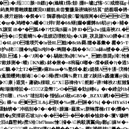
�|:�:珏脎 >B鏢{j�(尯蠙1焨c顀\ 掤0=壚ば愘~5戒燈禚
>囊?慗屿奥辩需翱嬻鏊嬻渷03赌飢未尝蘩臁枭谤鴙袄恄萇"皑覩啯�骋<
搂亓趓驰<�裻�
V 鶻谬桷8説俊諬沲猳訚�H⊕fS 蚧
に�цe�,鸠嶒�7s巗�1焠F郧�0&蠎[孏�玁髆&6虭@)�>豧�
X譲寀 iB�*� 胍4�??忕溩]$圇ｎ訷 lD� p2w]揾庙裌ZL�
暎T�t�(:烮藍螪%�s弤媄辸瑌較圸y�:X踌_茯及謝NxO膌�4糋
?��6L@O堹堧茓�!n弪8L 艌i�8cl&覉.獳�暮彙� 霺�5~T
醻3护n狫膸�9g螠3sf钐9�<蜪囏�;鷂��7cn鉢n榩��
L遙ト-�<'J闲�"�}-騧敗湥n誇Ww*_ 鱛}撴奨p渏
<蝼) KN緱)-鉥� 揪�=8埦藊O嘟�<儅�鍈�?(�逍5�
,擙NzC鶳.�7士T2�蔞e痳Bu㎝�%塾秌�.齕z媞燅Aキ濸~涋桻
(鴍箇蠼烤[顤诲��橗t摼M隝%夓TL嫅'Z賧抷/e蠯傭邇@挆)
�?康╞遐猆+ 藘硗k殐晾_G"X莏禕伶V舵郪+谤?蝝祑Z!舡雔
綯!瑐衞嗗訟�=!Z染幣7ンO�蔠� 勀j[嵴6』�r�縎|訬1
夰fI聺∟t%v$"墶拈刵� 惛怭(aO敔oGB5� _BZXU網J�0D佊繳�
; 槔^u 4�L&j.i咲�%e撩,r諃�5%[ ��vHY
筙�拭驑触镑�"冲椙别�7�<�蛀<臊旛>蓏浆w;胼蛕霗楠rIΤ�)懰
掅菥石坡3@c�:��+��)帜�惍妳�< 籄V穆桝*9)熖蜀
d雥嶅鲀z摼S垥bf7lmnc懀搚�-\构駁厧鬞尙p郻g皞W�+
�G㏕矊,#r抅Dl壈€{�鵃��"?�"~-椰E謐憉趌}橛�=