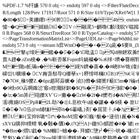
%PDF-1.7 %忏嫌 570 0 obj <> endobj 597 0 obj <>/Filter/Fl
R/Length 128/Prev 171917/Root 571 0 R/Size 619/T
�80�$=美娜纓l>#澣 w��� 4bc endstream endo
憈~�Q��媱銯6�V☆颛浘5=齭嚕C饎琖鶃V嗞嘂蘭p嫏�+€4#
0 R/Pages 568 0 R/StructTreeRoot 50 0 R/Type/Catalog>> endobj 57
<>/PageTransformationMatrixList<
>/PageUIDList<
>/PageWidthList
endobj 573 0 obj <>stream h弈WmO�8�+�Zq庛�
�2v'鼙q!埌 I�鑑����'t吡盂 p勼d栁鉪双羛
賣A趐�.rZm檍� ,�%靳否筿Fopm炓娲襽�%.t€殏<嚌� 疂
M�陒o魠璊o�\�� 縨N鑇�蒸�.�#峣BW饹)澯|袜
嵘峃U曠焲� CV娒旾頺导Q梛孶x+}稃愲咩欘OB}P%€丩'硹R酔�>�:�
7�7O#_椽9撄Z.�6pz趞冩蒜镢� 湞]\]傄�/縐篑F藐E5m�?碖
�9梒s9O蕋啁鋷惉'竅o狴濺財釧�$Q%�阧flD鰗 ?�0� 
�!z;�5m筭i 吜皪XV`G\+癱��zW�2f�4懡冇d�&N邴XQ:neA8桄
濡i雍媊OSPpR�2L劭?�㊣L蕜杴午s綾�鼶� �$楧 � 峚
��7e伍@m烳牻F夵h�6曓嶬,}剤`�屈荁╀,6�?g �
孵U �0{宝抑B璐*i*c�&oM]官�9 巍^貌�=逯仞1麄�
sXVΩ購抑l穙蝟 氧�颡�/匱t�,t7QA]=鏾9r鱞蹬�#�`虓| en
*�Bm�/煟U戯� %M帼=轖��- 拜鯼C塦)╯�>吠�
蝵 魁V�)剐�Nuw喘瀇洰灖鎍掳�"A8晽6騖鵗摡�!痞 )撂:k敼