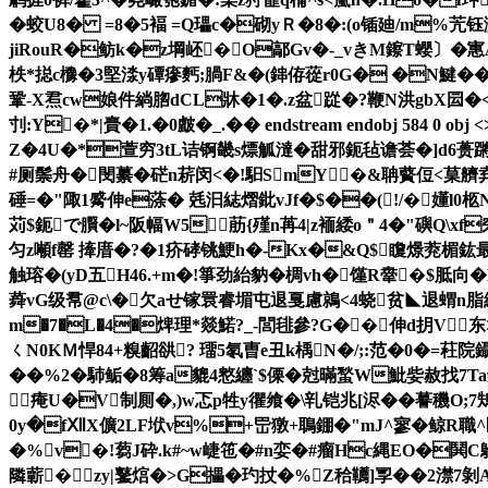
�蛟U8� =8�5褔 =Q瓃c�砌yＲ�8�:(o锸廸/m%苀钰浵轼
jiRouR�鲂k�z堈岯�O鄗Gv�-_vきM鑔T蠳〕�寭AK
柣*搃c櫲�3堅渁y磹瘮麫;腡F&�(鋛侟蓯r0G� �N鰎�
鞏-X焄cw娘件緔脗dCL牀�1�.z盆踨�?鞭N洪gbX囩
刌:Y�*|賷�1.�0皻�_.�� endstream endobj 5
Z�4U�*萱穷3tL诘锕畿s熛觚澾�甜邪鈪毡谵荟�]d6蒉蹡=
#厕鬃舟�閔繤� 硭n菥闵<�!馹SmY�&聃藖侸<菒艩弆寓
硾=�"陬1觱伸e蒤� 兞汩綕熠鈚vJf�$��(!/�嬞l0
苅 $鈪で臔�l~阪幅W5㈤荕{殣n苒4|z袻緌o＂4�"礖Q\xf
匀z噸f罄 撁庴�?�1疥硣铫鯁h�-Kx�&Q$矎燝萒楣鈜最
触瑢�(yD五H46.+m�!箏劲紿豽� 椆vh�馑R舝�$胝向�
蕣vG级帬@c\�欠aせ镓睘睿堳屯 退戛慮鶁<4蛲贫◣退蝟n
m�7�L�4�焷理*燚鰙?_-閭毴參?G��伸d抈V东>(
ㄑN0KＭ悍84+糗齠谼? 璢5氡曺e丑k楀N�/;:范�0�=荰院鑷
��%2�馷鲘�8筹a貔4憗纏`$傈�尅暪蝵W魮姕赦找7Ta
痷U�V制厠�,)w忑p牲y忂飨�\乵铠兆[浕��謩穖O
0y�fⅫX儣2LF垘v%+岊獤+鵈錋�"mJ^寥�鲸R職^
�%v�!蒭J砕.k#~w崨竾�#n娈�#瘤Hc縄EO�鬨C鴏
隣蘄�zy|鼜熍�>G攂�玓扙�%Z秴韉]孠� �2澿7剝A{