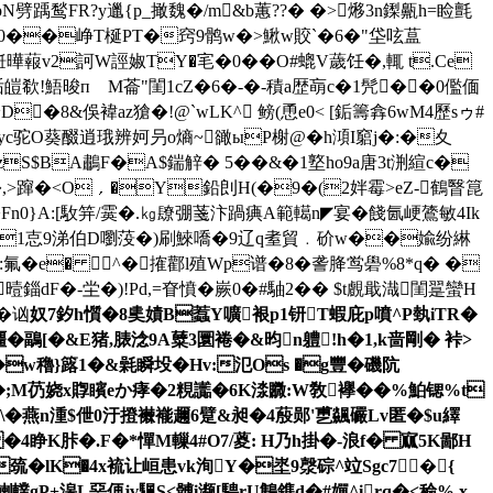
踽鹙 FR?y邋{p_撖魏�/m&b蕙??� �>熪3n鏫齀h=睑氈
�/':=P0��峥T梴PT�窍9鹘w�>鰍w賋`�6�"垈呟蒀
-餁曄蕔v2訶W誙婌TY�
宒�0��O#螕V薉饪�,輒 t.Ce
欷!鯃晙пゝM菕"閨1cZ�6�-�-積a歴朚c�1髠��0儖偭
D�8&俁褘az獊�!@`wLK^ 鳑(恿e0< [銗籌搻6wM4歷sゥ#
蟞yc驼O葵醊逍珴辨妸叧o熵~豃ыP榭@� h澒I竆j�:�夊
zS$BA鷫F�A$鍴觪� 5��&�1墪ho9a唐3t渆縇c�
>蹿�< O﹐�Y鉛剆H(�9�(2姅霉>eZ-鶴瞖箟
`>Fn0}A:[駇笄/霙�.㎏镽弸菚汴踻痶A範轕n◤宴�餞氤峺鷟敏4Ik
91怘9涕伯D嚠莈�)刷鯠嘺�9辽q耊貿﹒砎w��婾纷綝
 В駂:氟� e� ^�搉酄l殖Wp谱�8�詟胮鸴礐%8*q� �
F�-坣�)!Pd,=眘憤�嶡0�#駎 2�� $t覻戢渽閨翨蠻H
�讻
奴7釸 h懫�8奊嫧B蠚Y嚝裉p1钘T蝦庇p噴^P埶iTR�
鶝[�&E猪,脿淰9A糵3圜裷�&昀n軆!h�1,k啬剛� 裃>
/6n�w穭}簬1�&氉瞬坄�Hv:氾Os �g豐�磯阬
�;M芿娆x賯矉eか 痚�2粯讟� 6K渁覹:W敎襷� �%鮊锶%t
\�燕n湩$伳0汙撜襋褦趰6躄&昶�4蒑郧'乶飊礹Lv匿�$u繹
�4睁K胩�.F�*憚M轈4#O7/葼: H乃h掛�-浪f� 寙5K鄙H
髠汊l巯�lK�4x裗让峘患vk洵Y�埊9漀碂^竝Sgc7�{
轐gP+滜L堊侢jv颿S<髆i濒[騁rU鶽鎨d�#嬋^irq�<稐% x