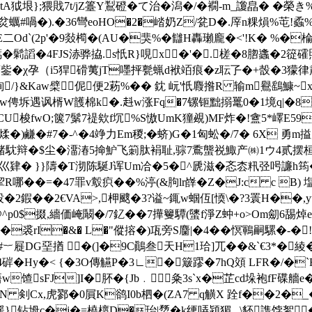
-€tA狘垠};猥戝7t/jZ籉Y鵥磴�て治�潟�/�襉-m_讂皛�
炃蠣#喎�).�36彎eoHO�2�崉奶Z/瓫D�.厗n粿 熉%芚!蟊%瑵齻
�E二Od`(2p'�9敥橁�(AU�猆%�讎H轟瓎龐�<'!K� %�棆
3薃�鬁謟�4FJS浾骅拹.s忯R}哯x�'�.槎�8脗蠭�2篵礭
巎菸鈭�χ孕（i5猂磆荑jT嚜抨甏蝋d袱竡痕�z耺孒�+嗀�3獴律肅
 [絢/}&Kaw檗伲 便2菞%�� 鈂 岏'忯麚揝R 输m鸒鷂鱇~
锎w俜坼遇讽楈W頀棉k�.﨣w涨Fq�7镙钷黜搦鼍0�1境q|�8s羧
煅俪CU梭fwO;箧7鬀7禔欸f坈%S慠UmK獞覕)MF炸�!盦5*嶧E5
k煣�)鹻�#7�-^�4竫力Em稯;�蛴)G�1匈蚣�/7� 6X 
赌馾辩�$尘�澑湷5掵魲飞箣肽裐耻,骔7穒螚祱鯫产㈱1ウ4贰摆桓
D丄�巛肄� }}隯�T沏陈駳J诨Um冾�5�^虒滋�忞枩籸弪呺譧
哪��=�47罪v鷇疻��%渟(&胊lr嶭�Z�J:c c B) 
殁�2鍜��2€VA>,柙颼� 3?谥~銸w蝈仾[愞\�?3瞏
@^p0$掇,繬価崦鬫�/7釔��7撶籰驔(螴f淨Z蚛+o>Om劎6舓
v�裘rI�&� L�"傱搈�)瓨旁S麕|�4��慏鶤嗣騾�-�!
#︸屣DG堊揂 �(]�9C鷆叁天H1珨]兀��&`€3*�綾
�Hy�< {�3O傳觾P�3∟�簸蹘�7hQ頝 LFR�/�`R
馇sFJ]I�肧�{Jb﹒粂3s`x�芷cd垛袍fF碟艢
Cx,虎鄝�0屓K鹆I0b柶�(ZA7 q觵X 跧f��2�_�
}钻坶c�j
�=橈櫰D�珆|熃�k绠哢潁猸_ \豾謢饽絮