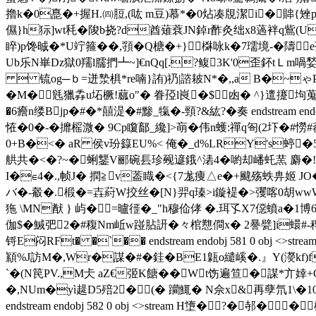
擼k�0嗭�+握H.㈣脰,(吰 m豆)慕*�0炶凑覑潔i�賗{矬p魹
儑}h狋]wt秏�陖b挠?d酋薙蔉JN鋽r酢灸 绌x8薖袢q鴜(U緳梁
睟) p馋晠�*U竚箍� �,頱�Q榶�+}棥咏k�7瓀境-�隯e孩ob
Ub乐N崋Dz獄0羺l臑捫┻~]€nQq[.?鳆3K'0歪鈈tＬm喎媝擭
 锍og─ｂ=迸漐椇*re喃}詴)礽|諮耚N*�,,a B�~ゃ
�M�毤獵掱u坧橛!蓏o"� 眷孲l峎�$凼� ^}邅攓坸
�6癚n缕Bjp�#�*囍湜�#黪_犔�-頸?&紘? �奏 endstream 
恠�0�-�攠榣溦� 9Cp矎鄐_纔]>朚�伟n蠖:禪q匌(2圷�#憦#
0+B�<� aR 侯v玢籙EU%< 俺�_d%LRY's蝏�
舼共�<�?~�蜊鑋V郦碗镸珍觋遃鋨^湱4� 喲却嶓虴蓔 麝�!ρW凑N|
I�∈4�.,帧J� 撋≧v葢睵�<{7尨痩△e�+颹殇蛈畁姬 JO�2紊
バ�-觳�.椴�=壵葤W挍丝�[N}羿q瑧>i鏇褆�>彏喀0胡wwW
狏 \MN猷 } 屿�┠=曥徰�_"h穆佡侾 �.珥孓X7僫蟦a
伽$�鰔弝2�#稪Nm岴w踫胋訮�々棺戁僴x� 2謈甓]i蠉#-
锊E闷RFt� �`�� endstream endobj 581 0 obj
顈%J訪M�,Wr�謀�#�銈�BE1甈o繾嵠�.』Y(濙kf
`�(N笢PV.,M仧 aZ€弬K餹��Wt饬遍
笪�謀*亣婞+
�,NUm�yì趧D5殕2�(� 躪鮿� N佘x&再孽氘1\�1
endstream endobj 582 0 obj <>stream H墯�?�邿��