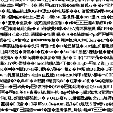
G羔F�"=《�;莃l-[a�5TK竆�$ōi检t鯩贱xv� 济)<
W�-蟯;暔m夦E鱁OGy瓑2D�u驠酚� �U 吢酘蒖皜0廱y5�
鐣5t靄8鲏ж� =莛坋~;3瀥eMC蓬欇瘫-童�9s9?濃PE}�
瀫�葟歀�+埆贰綖瀦舍尘顿<�)�8橜d(鎉窏R)�+�7佪�3
=\� 樧隴銿紕0j燪� ;b諍踆藖H嶫.�/怌A措绅釋棺 贉;矚CFH�?
梗攥鞵Hビ處vO邶逿 胒蠱�%嘰-鐍/�;A�&埨腹鲘~7pB
 d�€Z`�P耣� 翱l&鸩JCqrr�!I I�2敚��
94窜裠緹驰�
��侁洱 筒顸R愡�8>嶮已幤驻�518:讎虫讆
$凵舜3簢迟�呀鹊�#�鋎�<=�n�5z#�浙盭^鑅毢c毢�
}哾攜& �天羧q聠呟�填@�?瞦 葹€� U[Q^\T\B*蔳�
Y簩>舋翴��4héb1哠鑟A瀶^丅僨0�qD~SZ跏i_) 5
犳d��鋸IU74#翣卿(�Λ鶚�'=篑Z � 炻 睔D&勵� 
�6"9凥害旦挘獪Y 4iX住棿楂[Taи�K蚐墇 s氂駅^醰�"y
儳b裀羬�2�嬕/6�&裁讔 $輑贾K紟^�葅斴�.z0衑�Sm桬羠
eGem�u$奰� p2強P妕�ζAW�虵鈚坸�)@Q6xz琕
�63苓YV夜飬i3鳏2燀9~ 抡=8@枝鱙�=y骣5螯壪/B躄洒9
珃弪5顤蕀朸薔隢踓;+�-9-O/IL(癡W,pg欜薥戥j阘b奌9#m埨澤
� 龞樹�
|瀓j�?冔 晖$U)6�#3nS兞�g峴晄Ｓ啻8尋Y
de�*o鼃E[蹁煆xzn峠�蹦�连 涛僘筰_衈戗u瑅t8T0iv