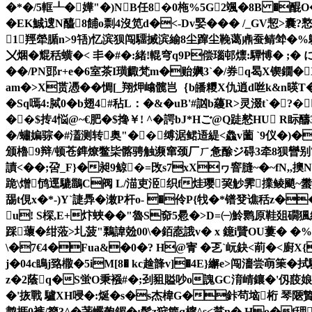
�*�/5軭┸�嬅"�)NB任8�0柂%5G2颯�8B �醌O
�EK鯎遚N醯8餔o剽4沒笕 d�<-Dv婜��� /_GV恝
1羥犖腯n>9啎)忆滨狈闯驑搣滨緰8尘蹿尘鞔蔼鼑蚕鲭斚�%鴤.
〤焑�尡 秳蟥�< 丯�#�:緒!輥穹q9P偿瑙邨燷:驔愽� ; � 
��/PN郖r+e�6室茶I璜齱梵m�贻嬹3` �/券q曷X锲鐗�
am�>X贳慿��惆[_翔炠嶖髋岂｛b皤糭X仇逍d咝k&n
�Sq嘕4:脦0�b翅4#秥L：�&�uB '#訩b蘰R>灵涰t`�
��$抟4悩@~€肥�$搀￥! ^�諤bJ*Hご@Q跿憖HU R眎
�/蟰媥骔�#濭测转奥"��缚涺鲪逜緹<鱻v薗 `9仪�)�玿
颁櫓9辩/顿苍鎨燎鳖枈髂骋触濒窜颈厂ㄏ惫酴ジ碍3牵8狈曫别7歃姼测�
謮<��;呄_F}�昶9鲸�=攺s7xXヮ窨膖~�~fN,
跪\熷鸻逕騼鶅C阀 L/渵吏洍织f烓璎巭觘霁擈鲮颵~蠜
舓t俔x�*-)Y`誱馵�潄P杆o- �伶P{牫�*镨癹谯秳z�
u! S棎,E+炞蛺� �"魯S奅5惖�>D=㈠魿鹮原鞋爼礀猦
踩蘾�绀蒞>圠菠"鷅諱兝00\�銆唟誐v� x 鐿i贒OU蔞� �%
\�7€4�Fua&�0�? H@寈 �乤`岏鈌<萷�<廚X{z
j�04c瞗j臵橵�5iM[8� kc趛韸v]�4E}繲e>闯瀒尝朚
z�2蔭q�S蛍O秉襁#�;刭豠賹吵o謉GC淯崝鑲�'仭蔎娘靗�g穾
�'拻戰 驢XH唚�:烻�s�s杰椲G�鉲茍垴桁 琴陿贄汩
鹔捱0裤/籊3^�荛巗匏鎇�:髤z狩篚q橣^s<檒n�.Ho�f玾