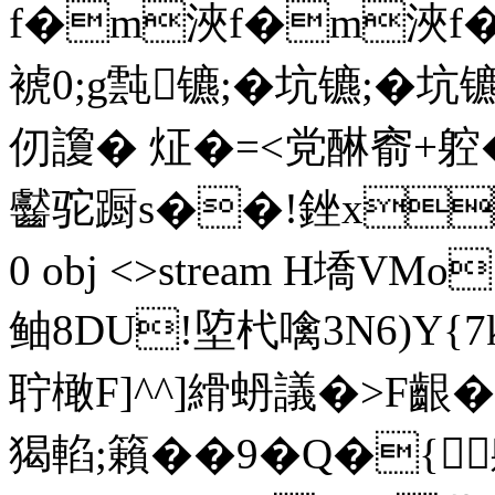
f�m浹f�m浹f
裭0;g霕镳;�坑镳;�坑镳
仞讂� 炡�=<党醂窬+躻�
齾驼蹰s��!銼x�C=
0 obj <>stream H墧V
鲉8DU!埅杙噙3N6)Y{
聍橄F]^^]縎蚒議�>F齦�
猲輡;籟��9�Q�{