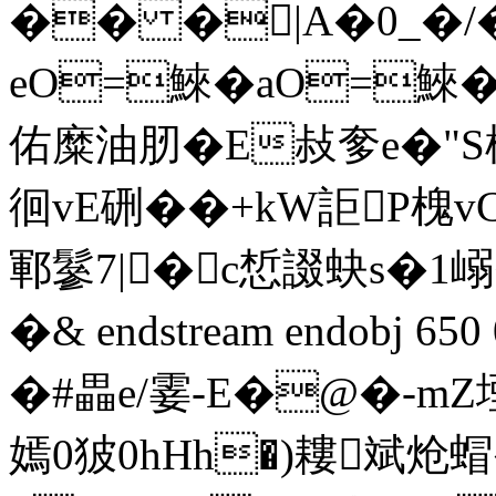
�� �|A�0_�/
eO=鯠�aO=
佑糜油肕�E敊奓e�"S
徊vE硎��+kW詎P槐
鄆鬖7|�c惁諁蚗s�1嵶
�& endstream endobj 65
�#畾e/霎-E�@�-mZ堙
嫣0狓0hHh�)耬斌炝蝐�