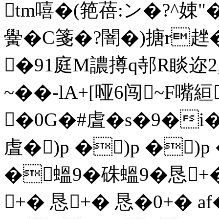
tm嘻�(筢蓓:ン�?^娕"
黌�C箋�?闇�)搪r趖�
�91庭M譨撙q邿R睒迩2
~��-lA+[哑6闯~F嘴
�0G�#虘�s�9�i�
虘�)p �)p �)p
�蝹9 �硃蝹9 �恳
+� 恳+� 恳�0+� 