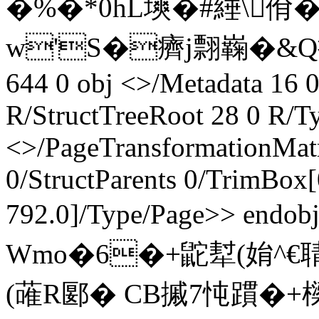
�%�*0hL塽�#綞\佾�
w'S�癠 j翲巈�& Q损 
644 0 obj <>/Metadata 16 
R/StructTreeRoot 28 0 R/T
<>/PageTransformationMat
0/StructParents 0/TrimBox[
792.0]/Type/Page>> endob
Wmo�6�+鼧犎(姢^€聙
(蓶R郾� CB摵7忳躀�+