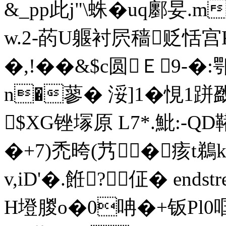
&_pp此j"\蛛�uq鄽妟.
w.2-菂U躽衬屄穑贬恬宫K豯
�,!��&$c圆Ｅ9-�
n�蓼� 浽]1�悓1跰
$XG锉塜原 L7*.魮:-QD
�+7)禿晇( 艿�痎t鵜
v,iD'�.餁?佂� endstrea
H墱朡o�0呥�+钣Pl