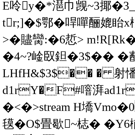
E呤y�*潖巾觊~3揶�3_
tr;]�$鄂�哻嘽酾媲眙x
>�贐臠:�6悊> m!R[
�4~?崯臤鉭�3$�� �
LHfH&$3$�� � 射
d1rY�F#噾湃ad1
�<�
>stream H墧Vmo
氁�O$畳歇~梽� �Y6