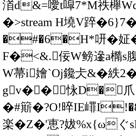
渞d&=噯t噑7*M祑櫸Wq
�
>stream H墝V踤�6}
�#�6�H*咞�姃�
F�<&.佞W鳑遪a橢s腹
W菷i嬒`Oj鑱仧&�紩2�
gv��怺D�爪
�#簛�?O!晬IE嶵I!
楽� Z�'恵?妭%x{ωぐ