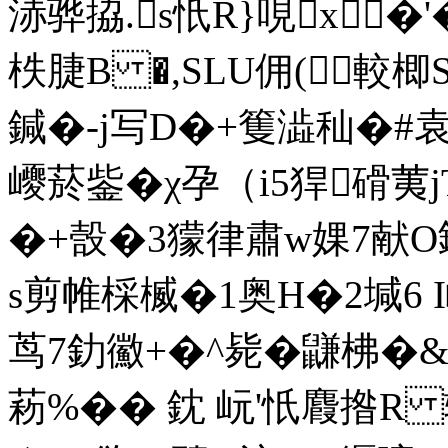
浾骅拹.s忯R}哯x�
柣脻B �,SLU佣(較楖
鍼�-j写D�+篗澁秈�#
巎菸鈭�χ孕（i5猂磆荑
�+嗀�3獴律肅w婐7献O鵭
s剪帷棌楲�1奥H�2堿6
茑7釛鰴+�^毙�鼸柫�&
菞%�� 鈂 岏'忯麚揝R