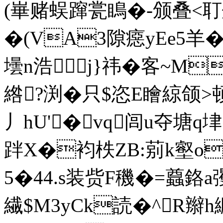
(崋赌蜈蹿瓽瞗�-颁叠<
�(VA3隙癋yEe5羊�
壜n浩j}祎�客~M
綹?渕�只$恣E瞺綡颌>
丿hU'�vq闾u夺塘q垏7
跘X�袀柣ZB:莂k壑o梶
5�44.s装赀F穖�=蠤鉻
繊$M3yCk読�^R