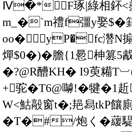
Ⅳ�*F琢|綠相鈈<
m_�`m禮f彊y娶$�
oo�yP�fc濳
燀$0�)�膽{1惖柛篡5
�?@R醩KH� I9萸糒T
+驼�T6@嚹!�犍�1
W<鮕毃窗t�;邫舄tkP饟廁
�T�#/炮く�藧騠