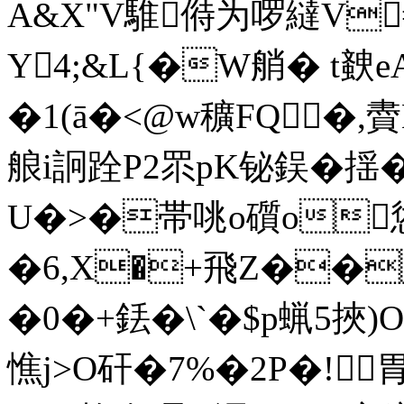
A&X"V騅偫为啰繨V#
Y4;&L{�W艄� t螤eA
�1(ā�<@w穬FQ┭�
艆i詗跧P2眔pK铋鋘�
U�>�帯咷o礩o慫�
�6,X�+飛Z��
�0�+銩�\`�$ p蝋5
憔j>O矸�7%�2 P�!