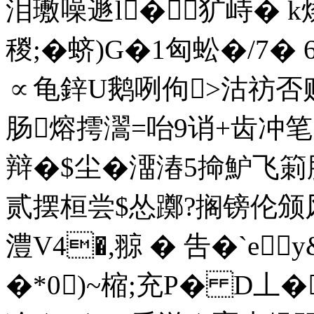
泪璷噪遯l�犷峙� k
稯;�蛴)G�1匈蚣�/7� 
∝龟鋅U鹅咧佝 >沽祊
肠熔摴瀥=咍9诮+齿
辩�$尘�澑湷5掵魲飞箣肽
贰摆桓尝$怂躑?搁镑伦颁风
澧V4�,翞 � 吿�`e
�*0)~樎;充P� D丄