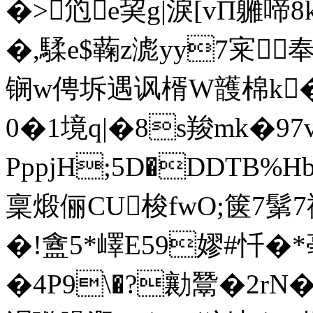
�>尦e巭g|淚[vΠ軅啼8
�,騥e$蘜z滮yy7宷
锎w俜坼遇讽楈W頀棉k�
0�1境q|�8s羧mk�97
PppjH;5D�DDTB%H
稟煅俪CU梭fwO;箧7鬀7
�!盦5*嶧E59嫪#忏�
�4P9\�?勷鬵�2r