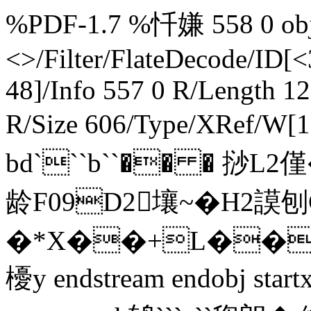
%PDF-1.7 %忏嫌 558 0 obj 
<>/Filter/FlateDecode/ID[
<
48]/Info 557 0 R/Length 1
R/Size 606/Type/XRef/W[1
bd```b``�� � 挱L
龄F09D2壤~�H2謨
�*X��+L��GO
櫌y endstream endobj star