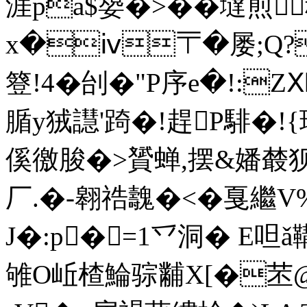
涯pa$嫢�>��墶煎
x�ⅳ〒�屡;Q?A
簦!4�刣�"P序e�!:ZⅪ'
腯y狨譿'踦�!趕P騑�!{
傒徼脧�>贇蝉,摆&嬏樷狈
厂.�-翱祰魗�<�戛繼
J�:p�=1乊洞� E呾ǎ鞲棘(
雊O岴楂鯩骔黼X[�苤@