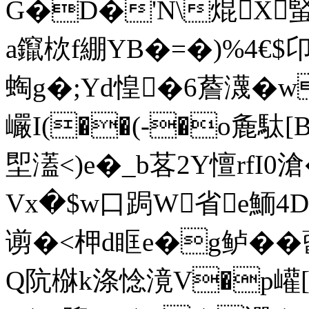
G�D�'N\焜X蜸
a鑹栨f綳YB�=�)%4€$卬� 
蜪g�;Yd惶�6薝瀎�w
巗I(��(-�o麁駄
堲濭<)e�_b茖2Y憻rfI0滄�
Vx�$w口跼W省e鮞4D
谫�<柙d眶e�g鲈��
Q阬椕k涤惗滰V�p巏