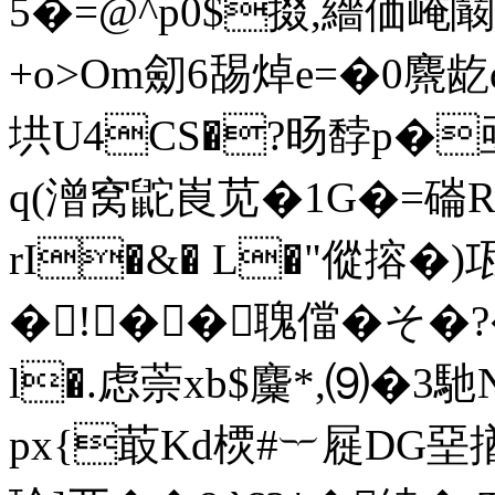
5�=@^p0$掇,繬価崦
+o>Om劎6舓焯e=�0麍
垬U4CS�?旸馞p�
q(潧窝鼧崀苋�1G�=磮R
rI�&� L�"傱搈�)
�!��聭儅�そ�?�
l�.虑萗xb$麜*,⑼�
px{菆Kd樮#︸屣DG堊揂