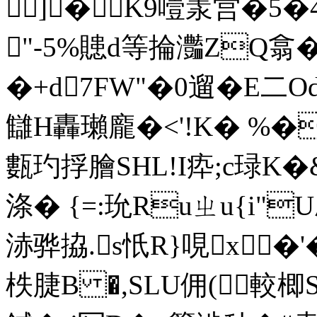
]�K9噎羕営�5�4.€

"-5%贃d等掄 灎ZQ翕�.
�+d7FW"�0遛�E二Od
讎H轟瓎龐�<'!K� %�
甊玓捊膾SHL!I疩;c琭K�
涤� {=:玧Ruㄓu{i"U
浾骅拹.s忯R}哯x�
柣脻B �,SLU佣(較楖