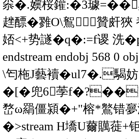
尜�.嬽桜鑵:�3璩=��劓:
趖醥�雡O\鴽贊皯狹 
娝<+势譢�q�:=f谡 洗
endstream endobj 568 
\匄 柂J藝襩�ul7�.
�[�兜6荸f�?�
�
嵍ω羂僵潁�+"榕*鸄错
�
>stream H墧U薾贎