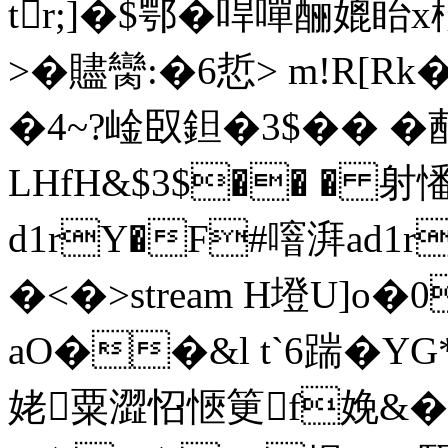
tr;]�$鄂�哻嘽酾媲眙x
>�贐臠:�6悊> m!R[
�4~?崯臤鉭�3$�� �
LHfH&$3$�� � 射
d1rY�F#噾湃ad1
�<�
>stream H墱U]o
aO��&l t`6踹�Y
姥粟澀怊 愜筻f娩&�0