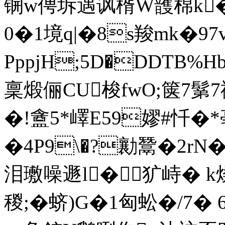
锎w俜坼遇讽楈W頀棉k�
0�1境q|�8s羧mk�97
PppjH;5D�DDTB%H
稟煅俪CU梭fwO;箧7鬀7
�!盦5*嶧E59嫪#忏�
�4P9\�?勷鬵�2r
泪璷噪遯l�犷峙� k
稯;�蛴)G�1匈蚣�/7� 