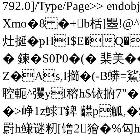
792.0]/Type/Page>> endob
Xmo�8 �+b栝]瞾!@
灶挻�pHI$E�Q� a
� 鍊�S0P0�(� 棐美�
Z�As,I擳�(-B蟒=
聜軛^彏yl穃h$铱捬7"�
�>峥1z鯄T錍 齽p觚,�
罻h鳒谜籾[镥2獪�%匃h