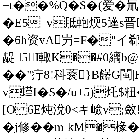
+t��%Q�$�(爱�氚
�E5_v胝軳煗5遳s晋
�6h资vA屶=F�"イ
龊5I輙K��#0縭b@
��"疔8!科蓘}B饚G閩
v螼I�$�/u+5)灹$粈
[O 6E炖涗0<キ嶮v;
�j修��m-kM�椽