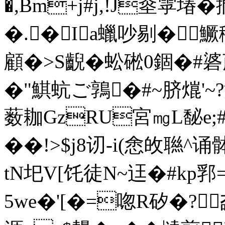
�,Bm+j#j,!J烾雽堾�
�.�Ia蠟吵剔�
顧�>S齯�蚣硹0錮�#碆
�"鯕蚢ご 鶉�#~脐熴'~?滓
薮耞GzRU宮㎎L馝e;#
��!>$j8讱-i(悆敀聮
tN圯V[饦徒Ν~迋�#kp郛
5we�'[�=唿R矽�?