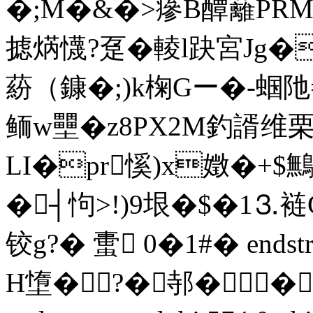
�;M�&�>瘮B醰蘺PRM
摅焫懱?趸�輘l趹 宮Jg
蒶（鏮�;)k椈Gー�-蝈阤
鲕w壨�z8PX2M釣諝维栗
LI�pr慀)x嬍�+$
�┤怐>!)9垠�$�1⒊
铰g?� 蟗 0�1#� endstrea
H墯�?�邿��