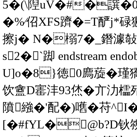
5�(\隉uV�#�譔�
�%∕佋XFS躋�=T酽j*碌獗
擦j� N�榒7�_鐕澽
s2�`踋 endstream endo
U]o�8}徳0廌蔙�瑾
饮盦D寚沣93烋�亣氻櫺
隫繈�'配�)嚿� 苻^
[�#fYL�@b?D钬