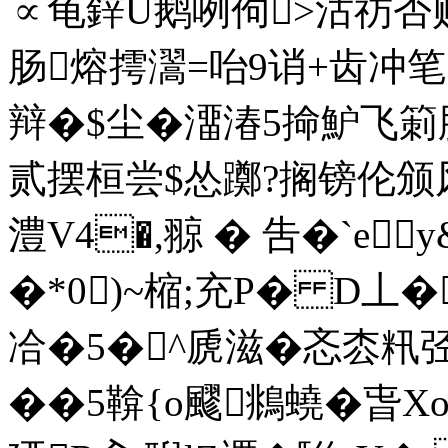
∝龟鋅U鹅咧佝 >沽祊
肠熔摴瀥=咍9诮+齿
辩�$尘�澑湷5掵魲飞箣肽
贰摆桓尝$怂躑?搁镑伦颁风
澧V4�,翞 � 吿�`e
�*0)~樎;充P� D丄
冾�5�^虒滋�忞枩籸
��5鞥{o飂鴵蟯�旾X