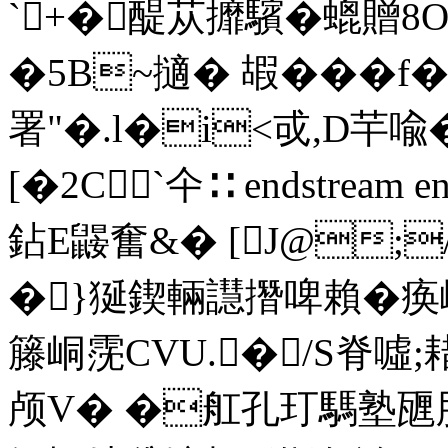
`+�醍苁攠驞�螕贈8O
�5B~擿� 嘏��� 
署"�.l�i<戓,D芉喩�葓
[�2C`仐∷ endstream en
鉆E鼹奮&� [J@;
�}狿鍥輛譿撍啤賴�痪嶀
籐峒霃CVU.�/S脊噓;
颅V� �舡孔玎騳塾甅胼t