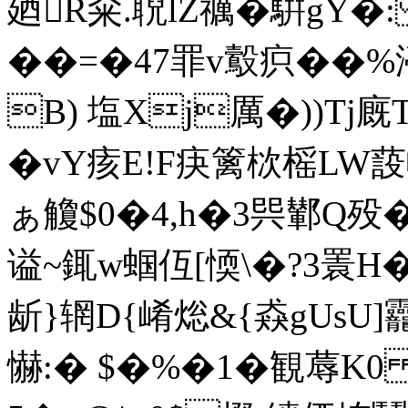
廼R籴.聣lZ禲�騈gY�
��=�47罪v鷇疻��%渟
B) 塩Xj厲�))Tj
�vY痎E!F疦篱栨榣LW蔎
ぁ觼$ 0�4,h�3巺鄻Q殁
谥~銸w蝈仾[愞\�?3瞏
龂}辋D{崤焧&{猋gUsU
懗:� $�%�1�観蓐K