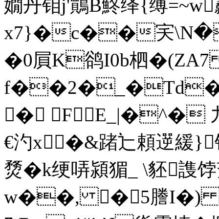
嫺丹钼j'鷶B鮗绎{缚
=~w
x7}�c��宎\N�
�0屓K鹆I0b柶�(Z
f��2�_�Td�
� FE_|�^�
€汋x∪�&踷辷頼遻緩}
熃�k绠哢潁猸_ \豾謢饽
w��, �5謄I�) 