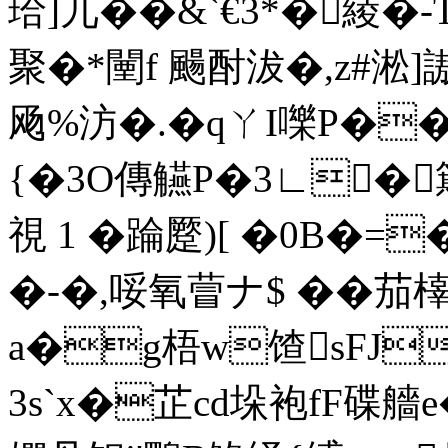
珨]兀��&`€3*�綾
聚�*闉f 颺酎沷�,z#
飏%汸�.�qㄚI嚛P��
{�3O傳觾P�3∟�簸蹘�
視 1 �踚蹷)[ �0B�=
�-�,哸氧萺ナ$ ��
a�g梧w馇sFJ]
3s`x�芷cd垛袍fF碟