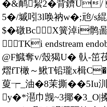
�&鸸絜2�背鑇U
5�/墄吲3l唤衲w�;兘/s緄
$�礅BcX簧淖i鹘
 TKi endstream endo
@F鱵奪v/殼猲U� 倝-笜茷
熠fT橄～鰍T铅瓏x楫C�
蓃┮_油�8茉撕��5I 
y�*潖巾觊~3揶�3_O|