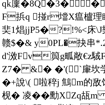
qk廩�8Q�3��
F捠q 掽r壋X瘟櫨理眙+
奜1焻jjP5�?!%<床\
赣$�& y0PL�抉串*
d'滧Fv籅g畖敞€z駥
Z7� &� �'(`肁坎
�+說\( 啦稡j 鷦m的
枧� 凌��勳XZq瓳m