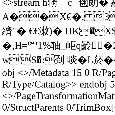
<>stream h辀```c``毱朗�
A��X€�, 3
纃 "� €€潄)� HK�
�,H=罓1%轴_岠q齡�
w'S�:刭 啖� L菸� � 
obj <>/Metadata 15 0 R/Pag
R/Type/Catalog>> endobj 5
<>/PageTransformationMat
0/StructParents 0/TrimBox[