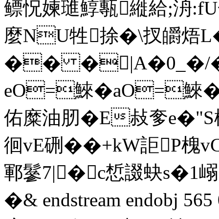
鳔怳媡璡鯙甎縰給;洀:fU
麼NU牲捈�\扠皭焐
�� �|A�0_�/
eO=鯠�aO=
佑糜油肕�E敊奓e�"S
徊vE硎��+kW詎P槐
鄆鬖7|�c惁諁蚗s�1嵶
�& endstream endobj 56