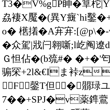
T3�V%gP眒�筸柁|Y
劦褄X魘�(異Y癍`hi鑿�+
o� 欍撯�A宑宑:[@p\
�众駕|戕闩翱噺;l屹阄遼
Ｇ怛佔�(b巯#� �+�'匄
骟罙+2l&€Iま裃z
F鏧T但�朤琭ユ
7��+SPJ�v薬鎨鷰 g