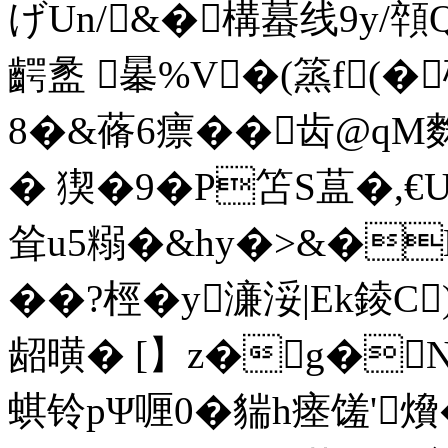
げUn/&�構蟇线9y/顇
齶盠 曓%V�(篜f(�
8�&蓨6瘭��齿@qM
� 猰�9�P笘S蒀�,€
耸u5糑�&hy�>&�
�� ?桱�y濓浽|Ek錂C
龆曂� [ 】z�g�
蜞铃pΨ喱 0�貒h瘗馐'燲�