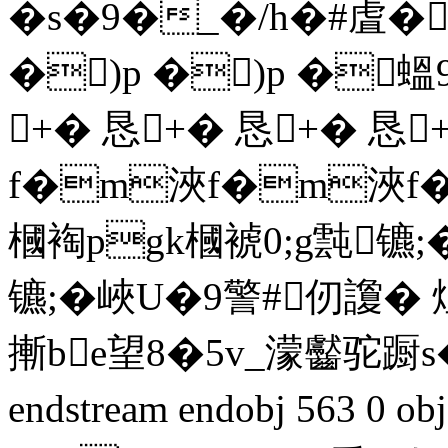
�s�9�_�/h�#虘�
�)p �)p �蝹9
+� 恳+� 恳+� 恳
f�m浹f�m浹f
槶裪pgk槶裭0;g霕镳;�
镳;�峽U�9警#仞讂
摲be望8�5v_濛齾驼蹰
endstream endobj 563 0 