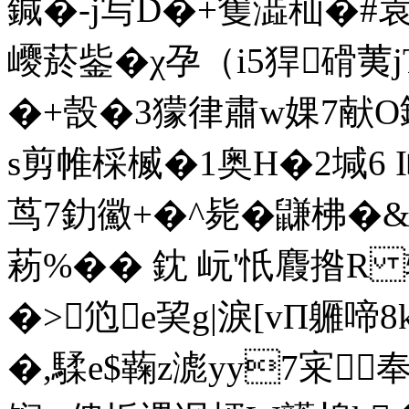
鍼�-j写D�+篗澁秈�#
巎菸鈭�χ孕（i5猂磆荑
�+嗀�3獴律肅w婐7献O鵭
s剪帷棌楲�1奥H�2堿6
茑7釛鰴+�^毙�鼸柫�&
菞%�� 鈂 岏'忯麚揝R
�>尦e巭g|淚[vΠ軅啼8
�,騥e$蘜z滮yy7宷