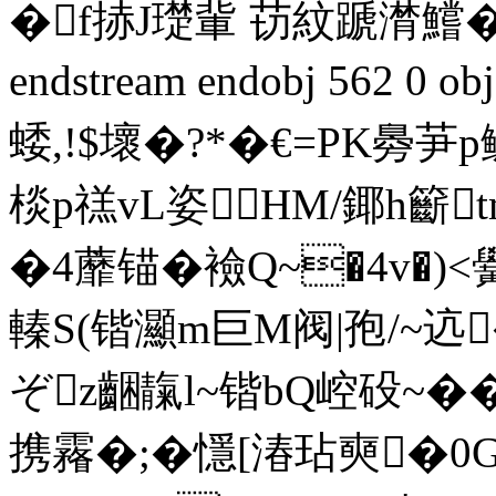
�f捇J璴軰 苆紋蹏潸鱨�'
endstream endobj 562 0
蜲,!$壞�?*�€=PK臱
棪p禚vL姿HМ/鎁h籪t
�4蘼锚�襝Q~�4v�)<
轃S(锴灦m巨M阀|孢/~迒
ぞz齫靝l~锴bQ崆砓~��
携霿�;�懚[湷玷奭�0