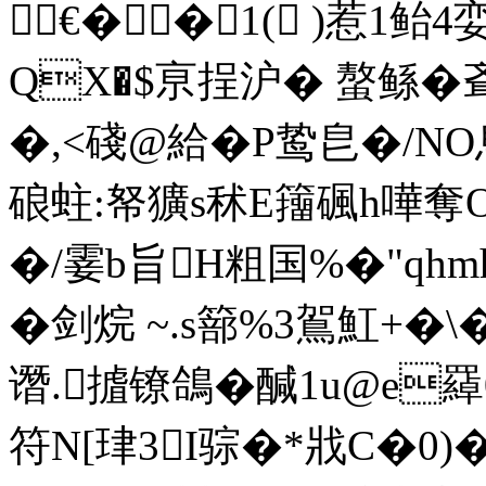
€��1( )惹1
QX�$亰挰沪� 螯鲧�斊
�,<碊@給�P鸷皀�/
硠蛀:帑獷s秫E籒碸h嘩奪
�/霎b旨H粗国%�"qhm
�剑烷 ~.s篰%3鴐魟+�
谮.摣镣鴿�醎1u@e羄
符N[珒3I骔�*戕C�0)�