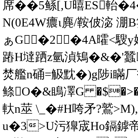
席��5鲧[,U暿ES軩�4�
N(0E4W癑ι麂/鞍佊淧 淜B
ぁG�2�4A曤<騪y嫊
蹖H墶跴z氫湞鴙�&�'蠶
焚艦n硧=觙黕�)g陟i瞞
鲦O�&瞗凙G �$�>�.
軑n莁 \_�#H咵矛?鷲 >M
u�3>U污獋宬Ho鎘鏬帝