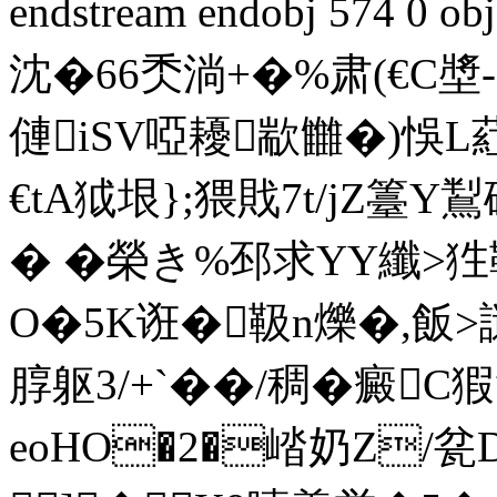
endstream endobj 574 0
沈�66秂淌+�%肃(€C墏-�
僆iSV啞耰歂雦�)悞L葒I
€tA狘垠};猥戝7t/jZ
� �榮き%邳求YY纖>
O�5K诳�靸n爍�,飯>
朜躯3/+`� �/稠�
癜C
eoHO�2�崉奶Z/瓫