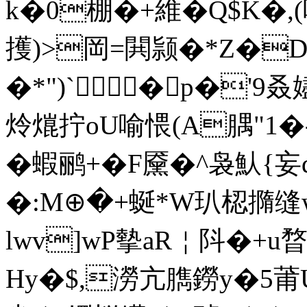
k�0棚�+維�Q$K�,
擭)>岡=閧颕�*Z�D驡
�*")`�p�'
炩熴拧oU喻愄(A腢"1�-
�蝦鹂+�F黡�^袅魜{妄
�:M⊕�+蜒*W玐梕撱缝
lwv]wP摰aR￤阧�+
Hy�$,澇亢臇鐒y�5莆U