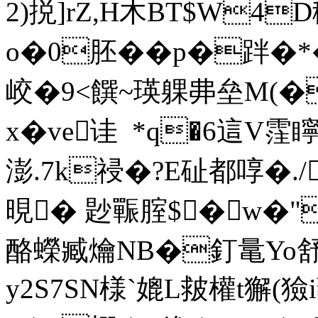
2)捝]rZ,Н木BT$W
o�0胚��p�跘�
峧�9<饌~瑛躶丳垒M(�
x�ve诖  *q�6
澎.7k祲�?E砋都啍�./
晛� 尟辴腟$�w�"
酪蠑臧爚NB�釘 鼌Yo舒
y2S7SN様`媲L皳權t獬(獫