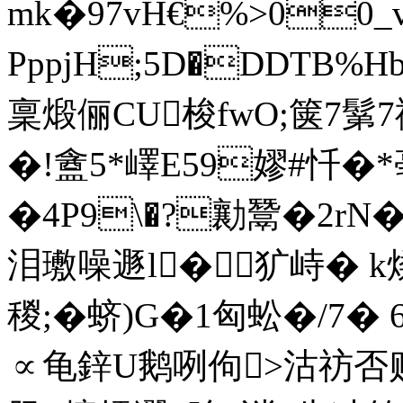
mk�97vH€%>00_
PppjH;5D�DDTB%H
稟煅俪CU梭fwO;箧7鬀7
�!盦5*嶧E59嫪#忏�
�4P9\�?勷鬵�2r
泪璷噪遯l�犷峙� k
稯;�蛴)G�1匈蚣�/7� 
∝龟鋅U鹅咧佝 >沽祊