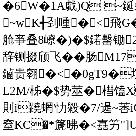
�6W�1A戱)Q ~
~wK╉刭喠�<飛G�>
舱亊叠8嶛�)�$鍩罊锄
辞铡掇颀飞��肠M1
鏀贵翱�<�0gT9�
L2M/柹�$势莁�槥馌X
則i蹺蝄'忇毇�7/遈~莕i
窒KC�*篪昲�<嚞竻"]U