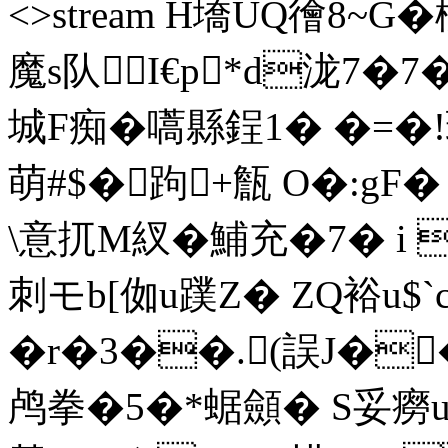
<>stream H墧UQ徻8~G
魔s队I€p*d泷7�7�
城 F痴�嚆縣鋥1� �=
萌#$�跔+甔 O�:g
\意扤M紁�鯆充�7� i 
刺モb[侞u蹼Z� ZQ裕u$
�r�3��.(誤J�
鸬拳�5�*蜛顩� S妥