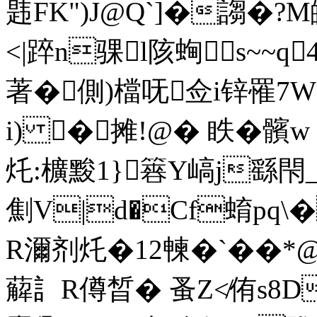
韪FK")J@Q`]�謅�?
<|踤n骒l陔蜔s~~q
著�側)檔呒佥i锌罹7
i) �摊!@� 眣�
灹:櫎黢1}簭Y嵪j繇閇_
劁V|d�Cf蜟pq\� 
R濔剂灹�12朄�`��
薢訁R僔晳� 蚤Z≮侑s8D蟂