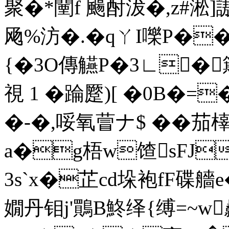
聚�*闉f 颺酎沷�,z#
飏%汸�.�qㄚI嚛P��
{�3O傳觾P�3∟�簸蹘�
視 1 �踚蹷)[ �0B�=
�-�,哸氧萺ナ$ ��
a�g梧w馇sFJ]
3s`x�芷cd垛袍fF碟
嫺丹钼j'鷶B鮗绎{缚
=~w