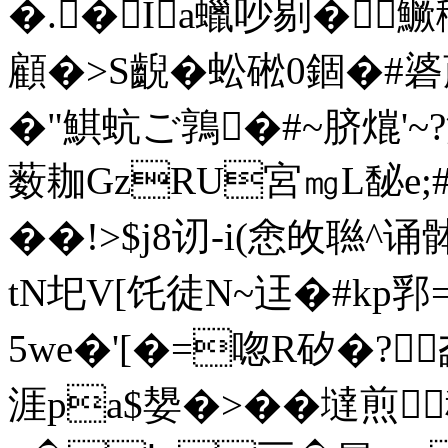
�.�Ia蠟吵剔�
顧�>S齯�蚣硹0錮�#碆
�"鯕蚢ご 鶉�#~脐熴'~?滓
薮耞GzRU宮㎎L馝e;#
��!>$j8讱-i(悆敀聮
tN圯V[饦徒Ν~迋�#kp郛
5we�'[�=唿R矽�?
涯pa$嫢�>��墶煎