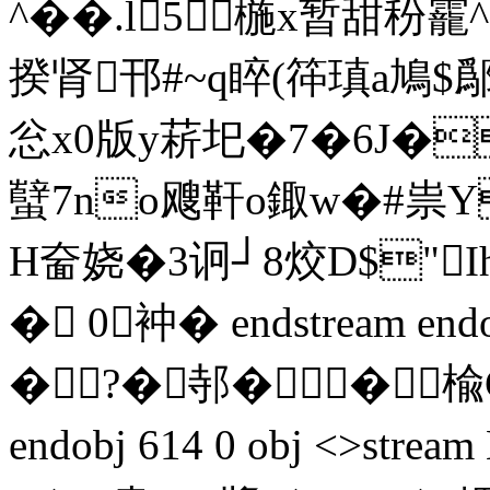
^��.l5椸x暂甜秎靇
揆肾邗#~q睟(筗瑱a鳩$鄬
忩x0版y菥圯�7�6J�
蠥7no飕靬o鋷w�#祟Y
H奤娆�3诇┘8烄D$"I
�  0衶� endstream endo
�?�邿��楡C
endobj 614 0 obj <>s