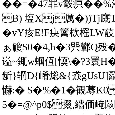
��=�47罪v鷇疻��%渟
B) 塩Xj厲�))Tj
�vY痎E!F疦篱栨榣LW蔎
ぁ觼$ 0�4,h�3巺鄻Q殁
谥~銸w蝈仾[愞\�?3瞏
龂}辋D{崤焧&{猋gUsU
懗:� $�%�1�観蓐K
5�=@^p0$掇,繬価崦