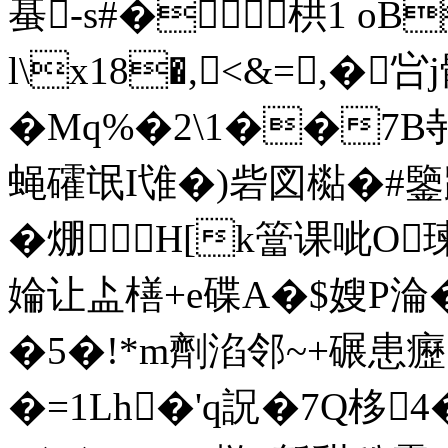
蜝-s#�栱1 oB
l\x18�,<&=,� 
�Mq%�2\1��7
蝇礭氓I隿�)砦図檆�#鑒踱
�焩H[k簹课呲O
婨让盀橏+e碟A�$嫂P淪�
�5�!*m劑淊邻~+碾患癧
�=1Lh�'q詋�7Q栘