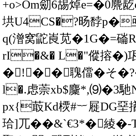
+o>Om劎6舓焯e=�0麍
垬U4CS�?旸馞p�
q(潧窝鼧崀苋�1G�=磮R
rI�&� L�"傱搈�)
�!��聭儅�そ�?�
l�.虑萗xb$麜*,⑼�
px{菆Kd樮#︸屣DG堊揂
珨]兀��&`€3*�綾