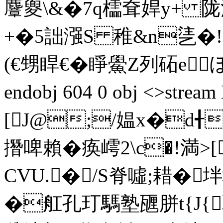
麞夓\&�7q櫺耷娨y+ 陇泝;
+�5詘漒S 稚&n乼�!
(€甥睅€� 睜鱟Z列砳e
ぼ
endobj 604 0 obj <>st
[J@;/媪x�d╉
撍啤賴�痪嶀2\c�!満>
CVU.�/S脊噓;耤�
�舡孔玎騳塾甅胼t{J{