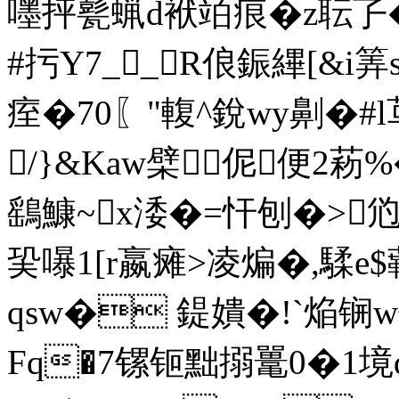
嚜抨甏蝋d袱竡痕�z耺孒
#扝Y7__R俍鋠縪[&i筭
痓�70〖"輹^銳wy劓�#l茑
/}&Kaw檗伲 便2
鷂鱇~x涹�=忓刨�>尦e
巬嚗1[r嬴瘫>凌煸�,騥
qsw� 鍉嬇�!`焔
Fq�7镙钷黜搦鼍0�1境q