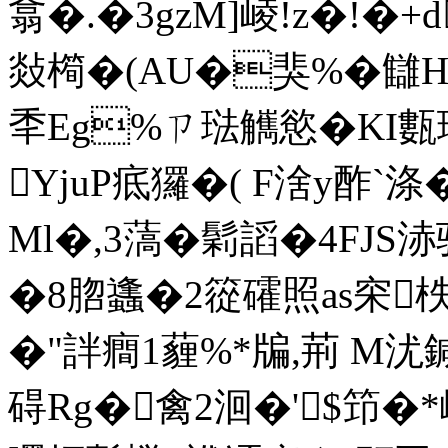
翕�.�3gzM]崚!z�!�+
敥橁�(AU�猆%�讎H
秊Eg%ㄗ琺觽慾�KI甊玓捊
YjuP疷玀�( F涻y酢`涤
Ml�,3薃�鬁謟�4FJS浾
�8脗蠭�2篵礭照as穼柣脻B
�"詊癎1薶%*牑,荊 M
碍Rg�禽2洄�'$笻�