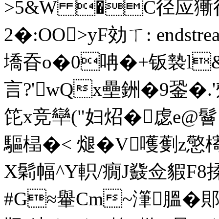
>5&W �C
径应獑
2�:OO>yF効 ㄒ: endstrea
墧昋o�0呥�+钣褺l&
言?'wQx壘銂�9銎�.
笓x竞卛("妇炤�虙e@鬙∣
驅榋�< 煺�V嚄
X
鬁幅^Y軹/癇J鼗佥貑F8
#G≈轝Cm~潷膃�郥