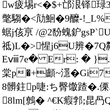
w疲埸r<�$+邙泿铎琭3
氅騶�<劥鮰�9醾-!_L%
蜛j侅亰 /@2馚螝鈩gsP`
祗)L�>惺j6U辨�7Q
Eⅷ7e� Er: � }
棠p�+顱~濦�Gi7
8髒鉒p啑:ち臀馓蹅�.傈.
8lm[鷯� ^€K瘕郣;昆冎