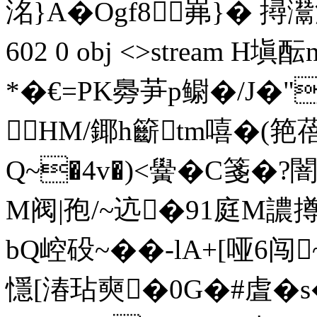
洺}A�Ogf8岪}� 撏灊滤"
602 0 obj <>stream H
*�€=PK臱芛p鳚�/J�
HМ/鎁h籪tm嘻�(
Q~�4v�)<黌�C箋�
M阀|孢/~迒�91庭M譨
bQ崆砓~��-lA+[哑6闯
懚[湷玷奭�0G�#虘�