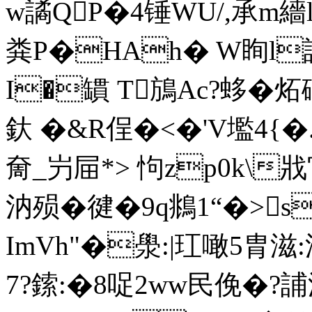
w譎QP�4锤WU/,承m繬l
粪P�HAh� W眴l
I�罆 T鴋Ac?蛥�
釱 �&R侱�<�'V壏4{
奝_屶屇*> 怐zp0k\戕
汭殒�徤�9q鴵1“�>
ImVh"�澩:|玒噉5胄滋
7?鎍:�8哫2ww民俛�