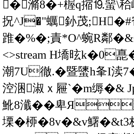
�滫8�+楃q摍⒚蝁\秴巑酼
拀^J�"蠣釥茂;H�#
踓�%�;責*O^蜿R鄰�&O� e
<>stream H墧昡k�0嗭
潮 7U徹.�暨螴h夆I
涳涃
淑 ｘ屜`� m缛�&
魤8瀸��卑Я
塛�桺�8v�&v鱰�&t