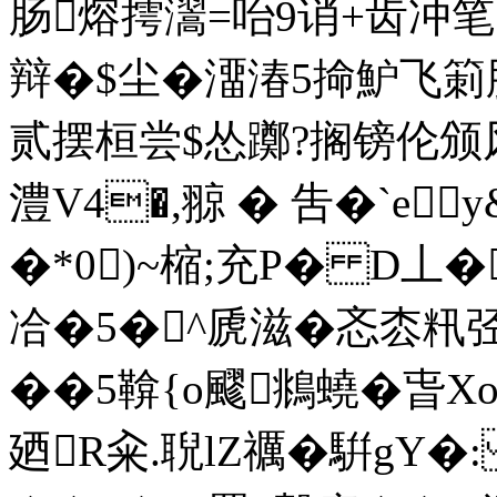
肠熔摴瀥=咍9诮+齿
辩�$尘�澑湷5掵魲飞箣肽
贰摆桓尝$怂躑?搁镑伦颁风
澧V4�,翞 � 吿�`e
�*0)~樎;充P� D丄
冾�5�^虒滋�忞枩籸
��5鞥{o飂鴵蟯�旾X
廼R籴.聣lZ禲�騈gY�