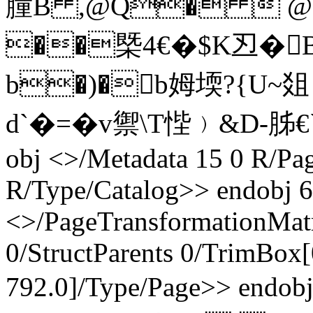
膧B ,@Q�  @�
��槩4€�$K丒�
b�)�b姆堧?{U~
d`�=�v禦\T悂﹚&D-胏€`U$
obj <>/Metadata 15 0 R/Pag
R/Type/Catalog>> endobj 6
<>/PageTransformationMat
0/StructParents 0/TrimBox[
792.0]/Type/Page>> endob