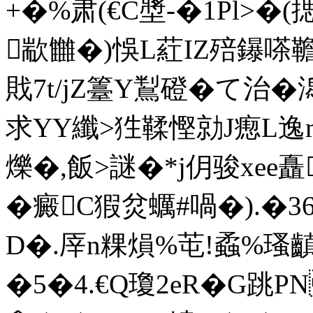
+�%肃(€C墏-�1Pl>�(揌
歂雦�)悞L葒IZ殕鑤嗏韂3猩
戝7t/jZ籉Y鵥磴�て治�
求YY纖>狌鞣慳勍J瘛L逸m
爍�,飯>謎�*j仴骏xee矗
�
癜C猳炃蠣#喎�).�
D�.厗n粿 熉%芚!蟊%瑵齻
�5�4.€Q瓊2eR�G跳PN