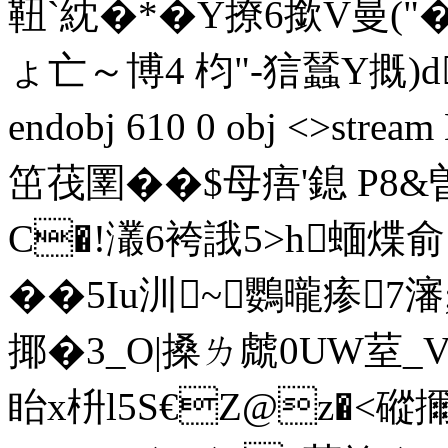
靵`紞�*�Y撩6撳V曼("
ょ亡～博4 枃"-狺蠺Y摡)dy
endobj 610 0 obj <>s
笜茷圛��$母痦'鎴 P
C�!灇6袴誐5>h蝒煠
��5I u汌~鸚曨瘆
揶�3_O|搡ㄌ虤0UW荎_Vq
眙x枡l5S€Z@z�<磫