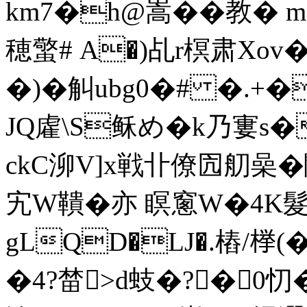
km7�h@嵩��教� m
穂蟼# A�)乩r榠肃Xov�
�)�觓ubg0�# �.+�
JQ雐\S稣 め�k乃
ckC泖V]x戦卝僚囥舠喿�鷳&
宄W鞼� 亦 瞑窻W�4K
gLQD�LJ�.樁/﨔(
�4?榃>d蚑�?�0忉�