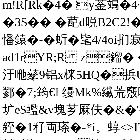
m!R[Rk�4� y菳鳼�
�3$�� � 蓜d哾B2C2
憣鎱�-� 蚚�毞4/4oi扪
ad1rYR;R z鎦�
汙咃鼕9铝x梾5HQ�捠U\
鄝�7;筠€I 缦Mk%繊荒竅
圹e$轞&v塊芗厤伕�&�'�
銍�1秄両瑹�-*i。蜳