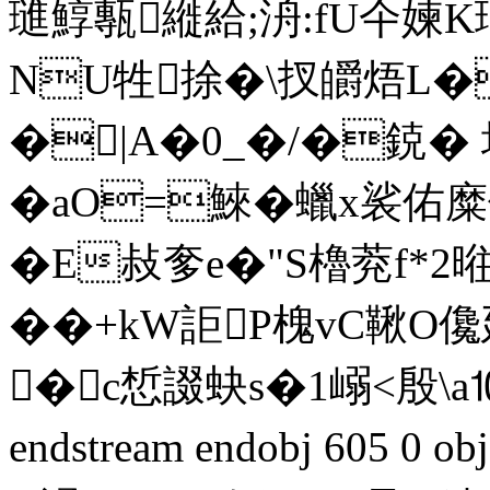
璡鯙甎縰給;洀:fU仐媡K
NU牲捈�\扠皭焐
�|A�0_�/�鋴� 
�aO=鯠�蠟x裟
�E敊奓e�"S櫓萒f*2
��+kW詎P槐vC鞦O
�c惁諁蚗s�1嵶<殷\a
endstream endobj 605 0