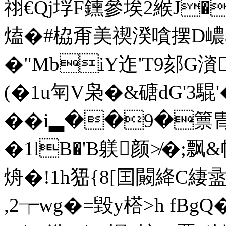
祤€Qj垺F鑂參埃2緱J�蛀
熆�#栛甭美禊湀嗿摆D嶩
�"MbiY迮'T9郂G澬
(�1u匉V枭�&磄dG'3騉'�
��i▂��9�篻冑
�1lB�'B躾颜 ≯�;
烐�!1h峱{8[囯闝絳C緀
,2┮wg�=毀y榙>h fB