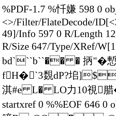
%PDF-1.7 %忏嫌 598 0 obj 
<>/Filter/FlateDecode/ID[
<
49]/Info 597 0 R/Length 1
R/Size 647/Type/XRef/W[1
bd```b``�� � 抦"�
fH�`3覣dP?垖]$
淇#e L� LO力10視腊�-@€
startxref 0 %%EOF 646 0