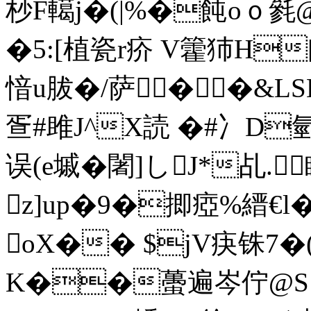
杪F轕j�(|%�飩oｏ毿
�5:[植瓷r疥 V籗犻H
愔u胈�/萨��&LSL
疍#雎J^X読 �#冫D氫
误(e墄�闍]しJ*乩.
z]up�9�揤瘂%縉€l
oX�� $jV疦铢7�(
K��蠆遍岑佇@S endst