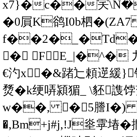
x7}�c��宎\N�
�0屓K鹆I0b柶�(Z
f��2�_�Td�
� FE_|�^�
€汋x∪�&踷辷頼遻緩}
熃�k绠哢潁猸_ \豾謢饽
w��, �5謄I�) 
�,Bm+j#j,!J烾雽堾�