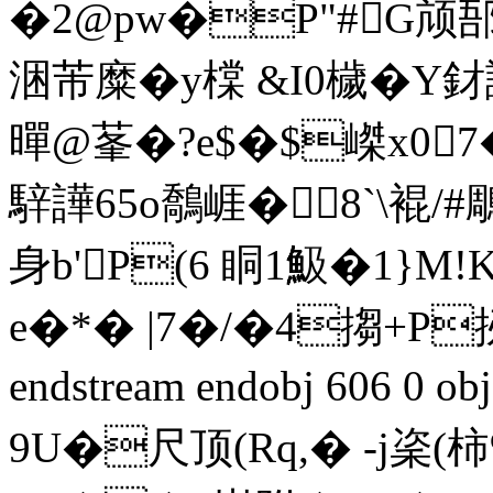
�2@pw�P"#G颃郚
涃芾糜�y橖 &I0檅�Y釮
暺@莑�?e$�$嵥x07
騂譁65o鷮崕�8`\裩/#
身b'P(6 眮1魥�1}M!
e�*� |7�/�4搊+P扨�
endstream endobj 606 0
9U�尺顶(Rq,� -j秶(柿