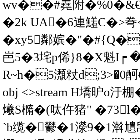
wv��#嶤附�%0�&€鬫
�2k UA�6連鱃C�>弮<
�xy5鄰嫔�"�#{Q
岜5�3垞p俙}8�X魁I
R~h�5瀩粀d;3
>�0酠€
obj <>stream H墧昈o
爔S橢�(呔 仵猪" �7
`b缆� 鬰�1濴9�1