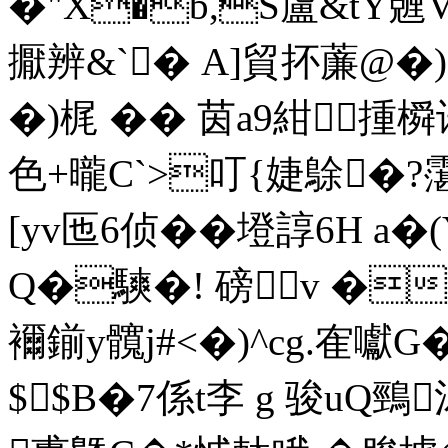
�"X�b,S盧&tY兣
擫辨&`� A]貿抔薕@�)
�)梶 �� 茵a9紺揰橓
色+曨C`>叮{婕鵌�?霮
[yv匜6侦��墱諄6H 
Q�騻�! 磅v �
襧鎆y髖j#<�)^cg.隺囐G�
$$B�7係t李 g 骏uQ鵛