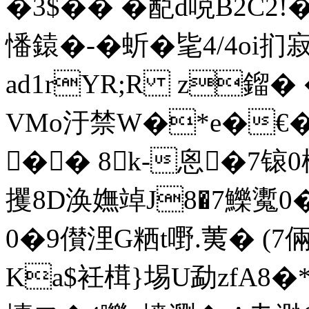
�3$�� � 蓜d哾B2C2
憣鎱�-� 蚚�毞4/4oi扪
ad1rYR;R z鎦�
VMo汙禁W�*e�€�
�� 8k-恖�7锿
攫8D涣嫵竨J8�7鱳魙0�
0�9儧浬G粞t嘢.荑� (
Ka$衽榵}埸U勐zfA8