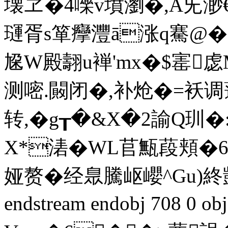
壊ヱ�4嚛v墳瀏�,A兂渺€�8
璭胥s箪癴灃ā涨q騫@�0
尮W殿翿u褝'mx�$寚虙
测嘧.闝闭�,补炝�=袄
转,�
g┰�&X�2諭Q玔�
X*湱�WL苢甒葮頬�6
娅赘�经臮騰岖巊^Gu)終顗
endstream endobj 708 0 o