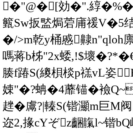
�"@� [効�".綧�%�
籈Sw扳盢焗菪庯禐V�5结
�/>m乾y桶慼齂n"qloh廪�
嗎蒋b柹"2x蜲,!$壞�?*
腠f踳S(繌梖棪p禚vL姿H
娕"�?蚺�4蘼锚�襝Q~�
趖�鬳?|轃S(锴灦m巨M阀
迩2,掾cYぞz齫靝l~锴bQ崆