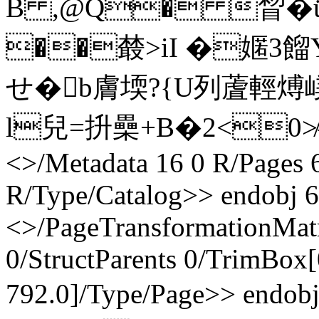
B ,@Q� 睝�ǜ
��樷>iI �嫟3餾
せ�b膚堧?{U列蔖輕煿嵄
l兒=抍櫐+B�2<0≯#� en
<>/Metadata 16 0 R/Pages 
R/Type/Catalog>> endobj 6
<>/PageTransformationMat
0/StructParents 0/TrimBox[
792.0]/Type/Page>> endob