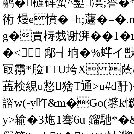
鹟�橽砗蜤^鏨澐;譽�
術 熳e憤�+h;蘧�=�.m
g�賈梼烖谢湃��1�
�< 鄅┧珦�%蝆イ獣,
冣霛*脸TTU垮X 蔭@佻
蕋検絸u慦猞T通>u#d酑)
諮w(-y吘&m�Go(鐾k
y>输�3炧1骞6u 鎦馳*�