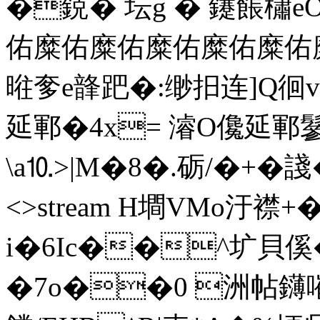
�鋴� 坛g � 鑳餦櫹e
佑糜佑糜佑糜佑糜佑糜佑糜油
暀奓e韸跁�:缈抇连]Q徊v
延鄆�4x= 濬O儳延鄆鬖
\a⒑>|M�8�.砺/�+�諓�& e
<>stream H墹VMo汙襟
i�6Ic��^圹貝傒
�7o��0 洲帖鑮嗺