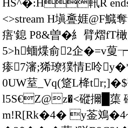
HS^�:H軐R endstrea
<>stream H塡斖娾@F鱵
痦'鎴 P8&曽�糹臂熠f
5>h蝒煠俞2企�=v蓃┮_
瘆7瀋;狶璙獛情E呤y�
0UW荎_Vq(跾L栙tr;]�
l5S€Z@z�<磫擟 █蕖
m!R[Rk�4� y菳鳼�