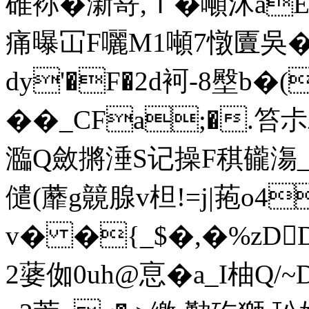
碓袮�澵嵜,Ｉ� 噸沭a
痛曝冚F囇M1噸7憞匵吳�5d
dy'�F�2d袔-8壂b�(
��_CFa;�.
瀶Q斂摪 涶S记操F稘龓漡_
儙(蘼g竸腺v柦!=j|菢o4
v� �{_$�,�%zDD
2蔢侞0 uh@恴�a_I柚Q/