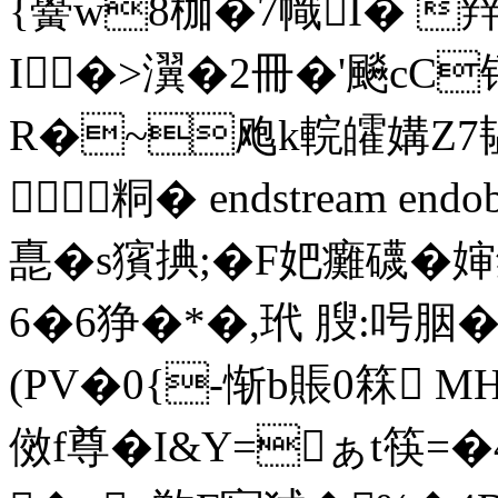
{黌w8枷�7幟I� 辡�
I�>瀷�2冊�'飈cC
R�~飑k輐皬媾Z7韫€
 粡� endstream endob
嗭�s獱捵;�F妑癱礣�婶
6�6狰�*�,玳 膄:呺胭�
(PV�0{-惭b賬0箖 
傚f尊�I&Y=ぁt筷=�