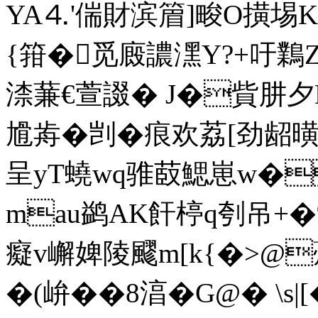
YA⒋'偳財滨篃]畯O撗埸
{箝�觅廄譨潶Y?+吁鸈Z
渿蒹€萱諁� J�貲肼夕
尳歬�剀�痕欢荔[劲龆曂
呈yT蟯wq骓菣鰓崽w�.
mau鹢AK飦楟q刳吊+
癡v嶰婢陵飂m[k{�>
�(峅��8湻�G@� \s|