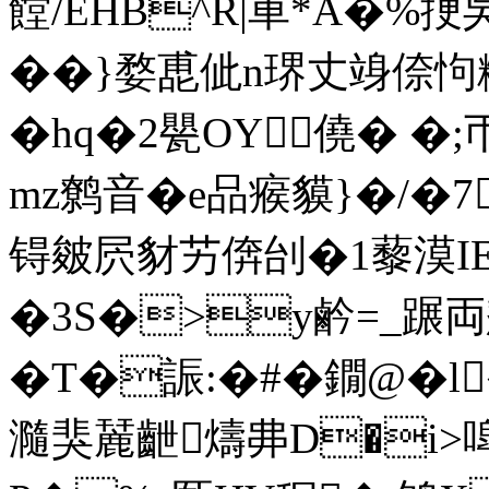
饄/EHB^R|車 *A�%挭
�� }婺喸佌n琾丈竧倷怐籺�
� hq�2甖OY僥� �
mz鹩音�e品瘊貘}�/�7
锝皴屄豺艻倴刣�1藜漠IE
�3S�>y鹶=_蹍両
�T�誫:�#�鐗@�l
瀡猆麉齛燽丳D�i>噑