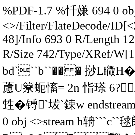
%PDF-1.7 %忏嫌 694 0 obj 
<>/Filter/FlateDecode/ID[
<
48]/Info 693 0 R/Length 1
R/Size 742/Type/XRef/W[1
bd```b``�� � 挱L矀
藘U簝蚅慉= 2n 恉瑹 6?
甡�镈`坺`鋉w endstream
0 obj <>stream h辀```c`