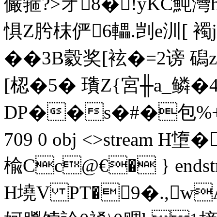
儼箍?>オ8�!yKC魨
惧Z肹枺俨6轠.剀e汌[ 
��3B豰奖[袨�=2谤
[梕�5� 璳Z{宮╫a_鳞
DP��s�#�包%+鮞�
709 0 obj <>stream 
楡Cc@€� } endstrea
H墝V PT�9�.,w