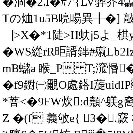
�涸�2.l�#7'{LV骅
Tの烅1u5B喨啺異╂�] 
▕>X�*1陡>H蚨j5よ_棋yq
�WS緃rR昛諝鋛#殧Lb2I
mB蠩a 睺_P T;溛惽
�f9鑆㈩覼O處鎝I蔙uid
*菩<�9FW炊:d顤^躾g
Z �(f 義敂e{ 3�