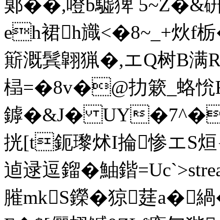
鄓��,噔b驉猈 5~Z�
eh裙h旘<�8~_+炏f栃
簛溉鬂翶猟�,エQ树B满R
榋=�8v�@扐簌_蛒恱
鏬�&J� UY�7^�
挄[t鈪瓈炢I掄惨エS烜{
逌逯逗鎦�鮋鍇=Uc`
>st
膗mkS鑅� 猄莛a�緺