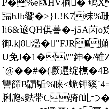
P�%e匦HV秱� 鸲X
踾hJb饗�>}L!K7粖 
li6&遃QH倛謩�-j5A苬 
御.k|8爁�"FJR�攧
U免J�1�#"鉮�/
`@��#�(噘遢绽橅�4Bf
讐篩B鼱駈%睐<蛫钾豯`4=濂V
脷爮s麮带C骑f乢 つ�8 end