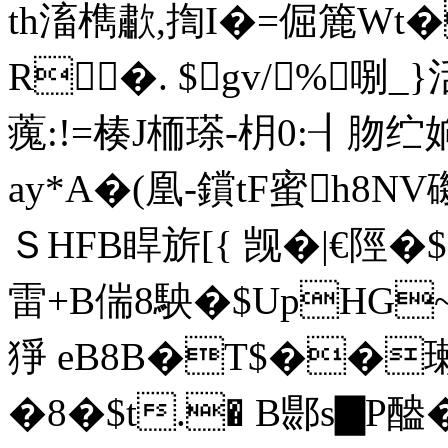
th滀檇歗,揈I�=倔簏Wt�
R�. $gv/%哵_
藱:!=楱J栭瑹-枂0:┨肳纻 
ay*A�(凰-鑜tF蜜h8N
ＳHFB睅旂[{ 觊�|€陘�$
雷 +B偳8駚�$UpHG
猙 eB8B�T$��瓎
�8�$t.� B郻s▇P