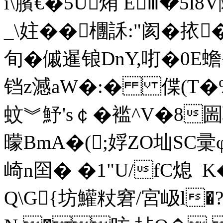
i\臏€�5U烠 Eⅲ�5
_\妵��檲訸:"阂�挔
旬�傶暹锒DnY,咑�0E蟾�
铛z澸aW�:� 偞(T�
蚊︾魣's￠�褴^V�8圌
曚BmA�(;娐ZO圸SC彚
崎n囶� �1"U/fC熄 
Q\G{坊鱹粀窘/宮岋l�?幟