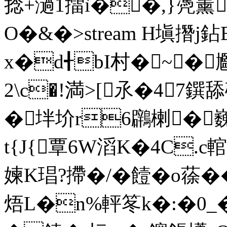
捻+濄1擂ì��,}凴薰
O�&�
>stream H塡撍j
x�d╉bI村�~� 
2\c�!満>[氶�47鐉
�坢圿r6鸊楋�
t{J{覃6W滔K�4C.c
媡K琩?摕�/�饐�o蒣��
焐L�n%軯笗k�:�0_