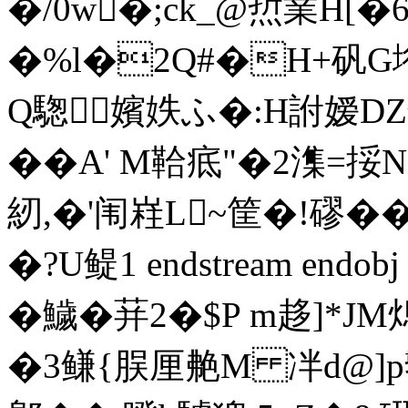
�/0w�;ck_@焎業H[�6
�%l�2Q#�H+矾G垳
Q騘嬪妷ふ�:H詂嫒DZ箭
��A' M鞈疷"�2潗=挼
紉,�'闱嵀L~筐�!磟��
�?U鳀1 endstream endob
�鱥�荓2�$P m趍]*J
�3鳒{脵厘艴M 冸d@]p