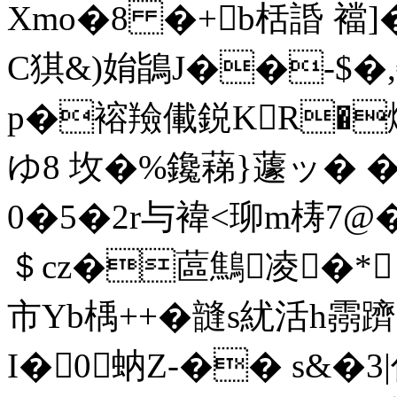
Xmo�8 �+b栝諙 襠]�
C猉&)姢鴲J��-$�,€�
p�褣羷儎鋭KR�燬J
ゆ8 坆�%鑱蕛}蘧ッ� 
0�5�2r与褘<珋m梼7@�
＄cz�蓲鷦凌�* 
市Yb楀++�韼s紌活h霛
I�0蚋Z-�� s&�3