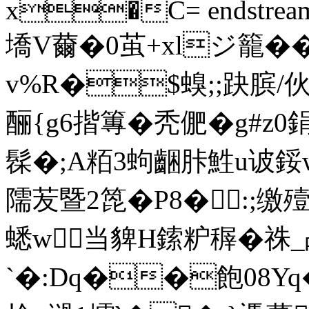
x�C= endstream en
墧V薾�0茧+xlジ籠� 
v%R�$螑;;趹膑/伙胝
酾{g6揩篿�秃俷�g#z
髹�;A粨3蚼齫胩鮏u诐鋖w
隭 苃暨2箆�P8�:
蟋w当貏H鎍粐稺�祩_战6%
`�:Dq��飽08Yq�/