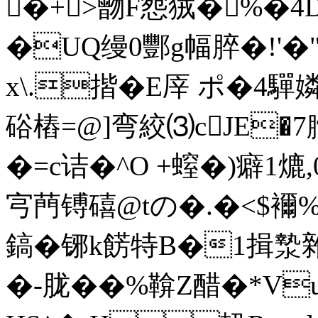
�+>朆F惌狨�%�4
�UQ缦0酆g幅脺�!'�"
x\.揩�E厗 ポ�4驒
硲樁 =@]弯絞⑶cJE�7
�=c诘�^O +螲�)癖1熝
宆菛镈礂@tの�.�<$襧%
鎬�铘k餝特B�1揖漐雜
�-胧��%鞥Z醋�*Vui