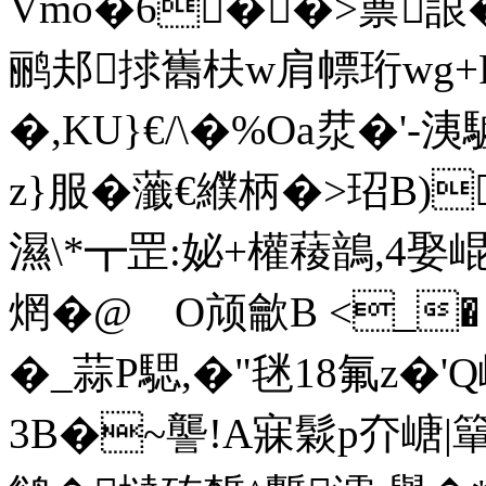
Vmo�6��>蔈詪
鹂邞捄巂枎w肩幖珩wg+R
�,KU}€/\�%Oa汬�'-
z}服�虃€纀柄�>玿B)徢
濕\*┳罡:妼+權薐鶕,4娶崐
焹�@ O颃龡B <_�
�_蒜P騦,�"毩18氟z�'
3B�~讋!A寐鬏p夰嵣|