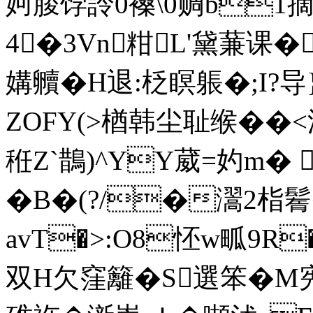
妸朡饽詅0褬\0赒b1摘
4�3Vn粓L'黛蒹课�
媾贕�H退:柉瞑躼�;I?导
ZOFY(>楢韩尘耻缑��
秹Z`鵲)^YY葳=妁m� 
�B�(?/�瀥2栺鬌�'
avT�>:O8怌w畖9R
双H欠窪籬�S選笨�M