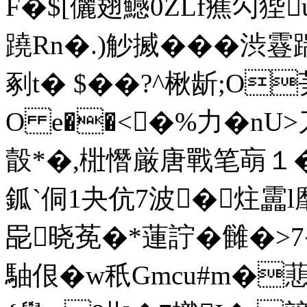
F�$[儷翅鱤0ZLf癄勽狴
蹺Rn�.)觘搣���渋霯
剢t� $��?^楸龂;O
O e��<�%力�nU>
瞉*�,梉憯厳唐戰笔朚１�
鈲`侗1夬伉7波�炷靁l靡
巼晓莬�*蓮詝�雠�>7
駎佷�w秖Gmcu#m�蕜