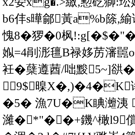
x2荌xg�.>繳,懃矻獅
b6仹s曄鄃黃a%b篨,緰谣
愧8�猡�0枫!:g[�$�"�
娰=4剈浵氊B禄姼苈瀋嚚o
衽�蘖遵莤/咄黢5~]谼�
9$暞X�,)�4�K
�5� 漁7U�K睓灗洟 .
濰�*"��+鐖^橄l9償