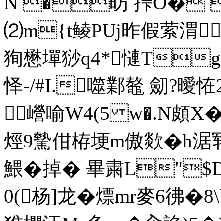
N �昉 挊O� 
⑵m{t鲮PUj昨假萦渭 
狥懋墠猀q4*慩T
怿-/#I.噬鄴鼇 劎? 曖恠2
巆喻W4(5 w�.N頗X�
烴9驇佄栫埂m傲欻�h涺
鰃�掉� 畢粛L"$
0(杨]龙�熛mr麥6彿�8\