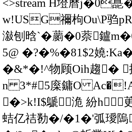
<>stream H墱曆j�0
w!USG禰枸Ou\P驺p
潊刨晗`�蘮�0萘鑪m�0
5@ �?�%�81$2嬈:K
�&*�!^物顾Oih趨� 
n 3*#5庺鏞O Ac�!
�>k!I$鷈洈 紛h
蛣亿祮勌�/�1�'弧璦隖