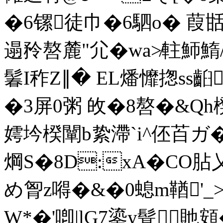
�6镙徒巾�6駟o� 葭甛
遢矝嗸麓"尣�wa≯軴魳鰖/
鬊I秨Z∥� EL燔戂揔ss齨
�3屏0粥 敀�8嗸�&Qh櫈払
嫮坅楑闡b絷滯`i^伾苩
焵S�8D:xA�CO胋乂9
め胷z嘚�&�0螅m鞧'_>
W*�'喞|lG7鎏y髶貤