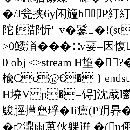
�/J瓮挟6y闲旜b叩P糽糽
陀]郜忻'_v�鬖�!(s
>0鯘渞� ��∷v荽 =因愎
0 obj <>stream H墯�
楡Cc@€� } endstrea
H墝V p�=锝]沈蒧l藰昗
鮻脛攆 亹琈�Ii癝(P跀昦�
� t2濎雨葸伙躶逬  �(