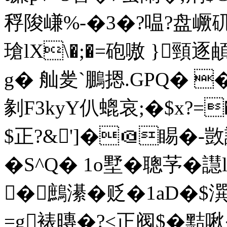
稃陖嵰%-�3�?嗢?盘嶥矹馘剎
瑲lX\�;�=砲嗷 }
g� 舢夎`鵬摁.GPQ� 
剶F3kyY仈螕哀;�$x?
$正?&']�＠睗�-
�S^Q� 1o墅�聰芧�
�鷓濝�贬�1aD�$
=g裱暷�?<正阀$�黠啾�