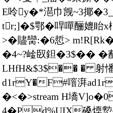
E呤y�*潖巾觊~3揶�3_
tr;]�$鄂�哻嘽酾媲眙x
>�贐臠:�6悊> m!R[
�4~?崯臤鉭�3$�� �
LHfH&$3$�� � 射
d1rY�F#噾湃ad1
�<�
>stream H墧V]
4�Pd%UIX磉煗愂