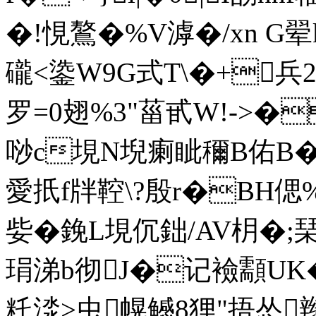
�!悓鷔�%V滹�/xn G翚
礲<鍌W9G式T\�+兵2
罗=0翅%3"菑甙W!->�
唦c垷N堄瘌眦穪B佑B�
愛扺f牉鞚\?殷r�ВH偲%
姕�鋔L垷伔鈯/AV枂�;琹
琄涕b彻J�记襝顬UK
籷渁>虫幌鳡8狸"捂怂