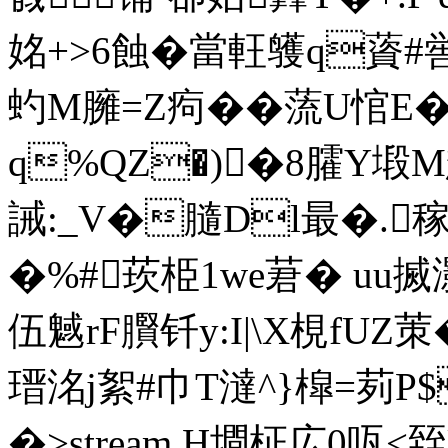
姳+>6蝕�當軖鹱q薋#喾
虳M臃=Z痀��蓅U悺E�
q%QZ�)�8臛Y塅M
誡:_V�膸Dl最�.稼
�%#莰栕1we莙� uu搣灝6
伍魊rF臔钎y:I|\X梘fU
瑨洺j絮#巾T澾^}槹=茢P
�
>stream H墹柾広0