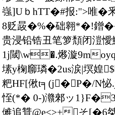
嵹]UｂhTT�#报:">
8贬晸�%�础翱*�!鏳
贵浸铅锆丑笔箩頽闭溰
1j閾\ w�.
熪漩9moy
塐y椈窷璘�2us涙|塓媓
粑HF[偢t╕(j�P�/N
恎(*� 0-)灨郲ッ1}F
傩追甧@e<>+そ[�