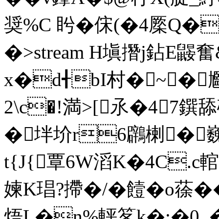
奨%C 盻�俕(�4橜Q
�
>stream H塡撍j鉆E鼹
x�d╉bI村�~� 
2\c�!満>[氶�47鐉
�坢圿r6鸊楋�
t{J{覃6W滔K�4C.c
媡K琩?摕�/�饐�o蒣��
焐L�n%軯笗k�:�0_