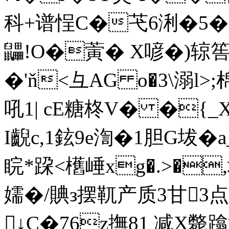
科+谱悜C�芅6浰�5� a
鼺!O�蔩� X喭�)辌筶
�'ň<彑AG o�3\溺l>;
吼1| cE糖柊V� �{_
I齯c,1鉉9e渹�1胆G坺�
睆*跥<欍崜xg�.>�
嬬�/賟з摆靰产质3甘3点
↓C�76z撫 81 减X斃