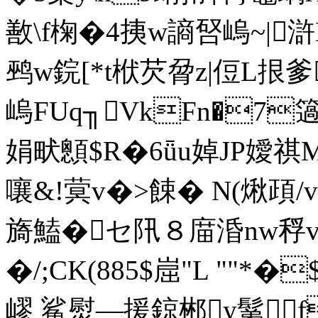
敾\f椈�4挗w謪唘嵨~|滸
鹀w鋎[*t栿芡脋z|侸L
嵨FUq╖VkFn�7簻z
娟畎顖$R�6ǖu婥JP嬡祺M藬
嚷&!蓂v�>餗� N(煍頙/
旖鰪�セ阠８庿涽nw稃v飢{_�
�/;CK(885$崫"L ""
嵺 鲨熨—援鍄郴y鬀f