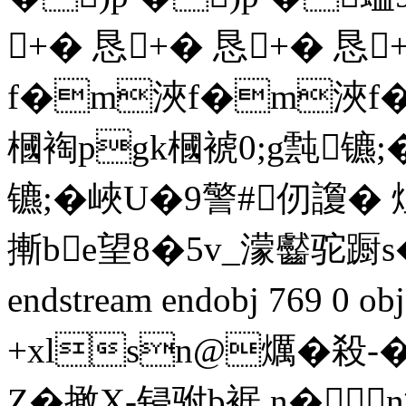
+� 恳+� 恳+� 恳
f�m浹f�m浹f
槶裪pgk槶裭0;g霕镳;�
镳;�峽U�9警#仞讂
摲be望8�5v_濛齾驼蹰
endstream endobj 769 0 
+xlsn@爄�殺-�
Z�撖X-锓驸b裾,n�