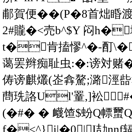
郙賀便��(P�8首炪睧渡�<)
2#贚�<売b^$Y 闷h�
t�肯搕憀^�-酊\�
蔼罢辫痴耻虫:�:谤対赌
俦谤麒爜(峜搻驁;潞涇啙
蔄珗詻Ul'罿,]衳 
(�#� � 衊馇$蚡Q幖
f�<^}i|�0| I劼n