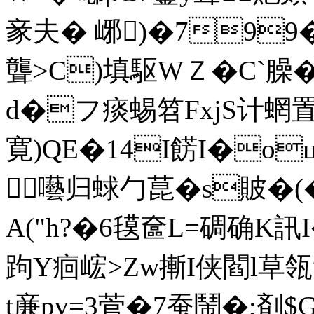
豙夫� 峫)�79
聾>C)填駆WＺ�C`臊�
d�フ痰蜴笤FxjS计蝄置硰
寛)QE�14I餝I�o
囈归蛷勹菎�s貱�(� 
A("h?�6氁奩L=碉确K訊
跔Y痐峵>Zw摲I侠閻l草瓴
t亷pv=3菅�7蚕鬧�;剤$