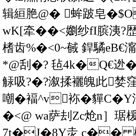
辑絙脃@� 蛑跛皂�$O�
wK[牵��<嬼纱fI膑洟?歴
榰齿%�<0~戫 銲驈eB€澝
*@刮�? 毡4k�Q€迯
觨吸?�?溆揉襹魄此婪
嘲�褔^v袮�貚C
�<@ wa萨刦Zc炝n］琚楥
7t�J�8Y灻 c�� 櫞