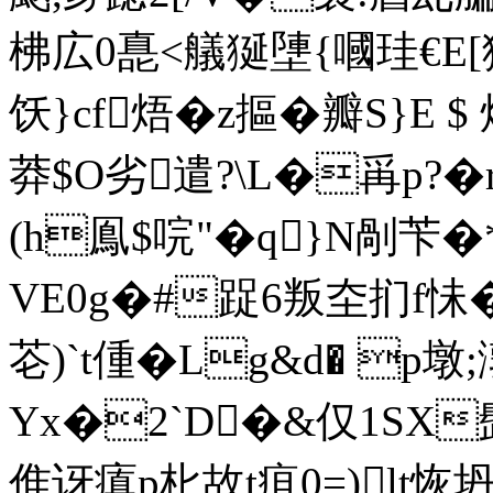
柫広0嗭<艤狿塦{嘓珪€E[狤
饫}cf焐�z摳�瓣S}E
莽$O劣遣?\L�爯p?
(h鳯$唍"�q}N剮苄�
VE0g�#踀6叛圶扪f怽�
芲)`t偅�Lg&d� 
Yx�2`D�&仅1SX
倠讶瘨p朼故t疽0=)lt恢坍