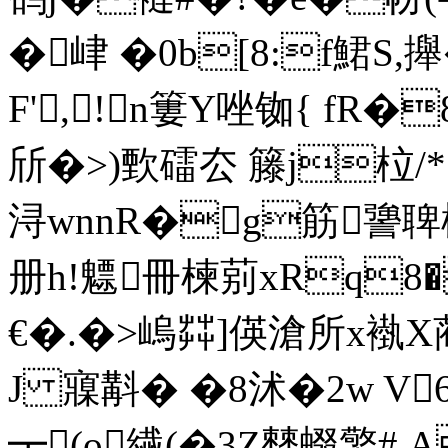
�峍 �0b[8:f鮶S,
F',!n簍Y唑铷{ fR
斦�>)歅礌厺 籐j柆/*
浔wnnR�g筋謽
册h!魒冊楝莂xRq8�
€�.�>嵨茻]偀滄所x褹X蔺[幸
J 寱斠� �8沭�2w V
┳(o繊(�3Z僰蝃蟼# 