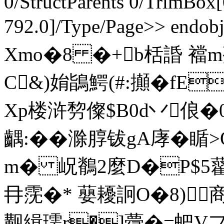
0/StructParents 0/TrimBox[
792.0]/Type/Page>> endob
Xmo�8 �+b栝諙 襠m僰
C&)姢鴲鰐(#:攧�fE
Xp楼浒剓儏$B0d丷俍�
齵:�� 滁朜钹gA庨�
m� 岲鶺2麼D�P$5藋9峽
冄霃�* 蘡耰詗O�8)
觏緝瓀r�]蘉�=蚆V