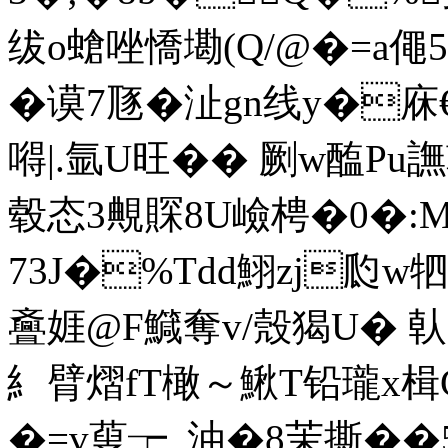
绂o螥唑憍墈(Q/@�=a僶5嬷
�谟7豗�沚gn线y�庥€
嘚|.氩U旺� � 劂w醢Ρu
毂态3覥賝8U嶮梬�0�:M
73J�%Tdd鮙zj瓝w牭
斖娾@F鱵奪v/殼猲U� 倝-笜
糹臂熠fT橄～鰍T铅瓏x楫C
�=v蓃┮_油�8茉撕��5I