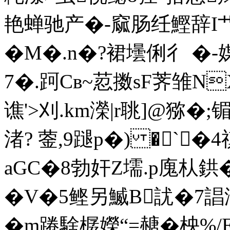
艳蝉驰产�-窳肠纴鰹辞
I
�M�.n�?裙壜俐彳 �-
7�.跒Cв~荵擞sF荠雏N
谯'>刈.km濚|r聎]@猕�
渚? 蓥,9蹆p�) �`�4
aGC�8勃奸Z壖.p廆朲鉷
�V�5鲣另鰄B訧�7誯
�m踡騇樼嬫“=赯�柍%