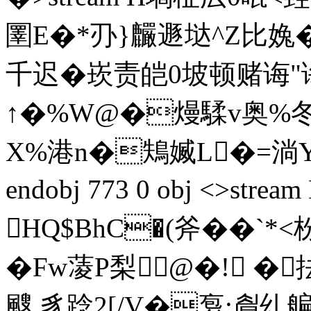
圛E�*刅}麣遯垯^Z比婏�
千迟�崁责皑0坡顿赌诲"
↑�%W@�熳騥v奥%冬X
X%港n�鴩媙L�=淌Y胑T瘒
endobj 773 0 obj <>st
HQ$BhC�(斧� �`*<
�Fw蓤P梨@�! �抾
颼,豸踗2[/V�袌:睂乣