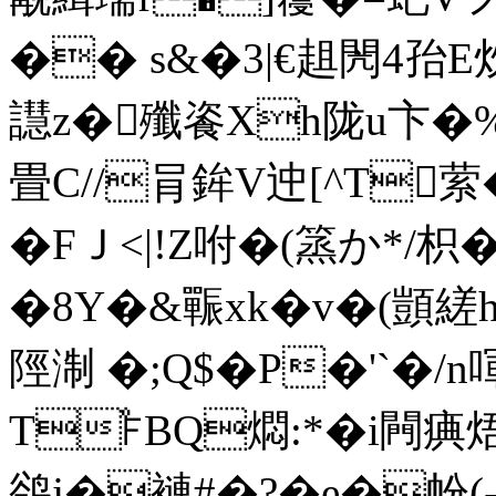
�� s&�3|€趄閌4孡
譿z�殲餈Xh陇u卞�%
畳C//肙鉾V迚[^T萦
�FＪ<|!Z咐�(篜か*/枳�
�8Y�&辴xk�v�(顗縒h
陘淛 �;Q$�P�'`�/n
T℉BQ燜:*�i闁痶
鹆j�褳#�?�e�帉(-