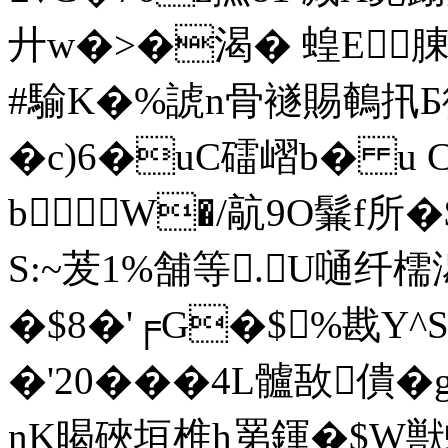
廾w�>�渴� 蝗E腖
#騟K�%諕n骨襚賜鵪扟Б
�c)6�uC礌嶍b� u 
bW�/髚9O鬑f所
S:~茇1%舗等.U嗵纤
�$8�'╒G�$%戡Y^
�'20���4L髗敔
nK暍硤垣椎h罤鍕�$W獣蜕