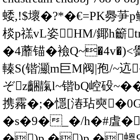
蜲,!$壞�?*�€=PK臱
棪p禚vL姿HМ/鎁h籪t
�4蘼锚�襝Q~�4v�)<
轃S(锴灦m巨M阀|孢/~迒
ぞz齫靝l~锴bQ崆砓~��
携霿�;�懚[湷玷奭�0
�s�9�_�/h�#虘�
�)p �)p �蝹9