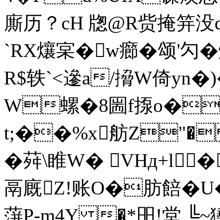
廝历？cH 牎@R赀掩笄没q/z
`RX爙宲�w癤�颂'勽�
R$轶`<遪a/搚W倚yn�)
W螺�8圌f揼o�
t;��%x舫Z"�
� 荈\睢W� VHд+l
鬲廐Z!账O�肪餢�U�
蓱P-m4Y �*昍!堂 ╚~