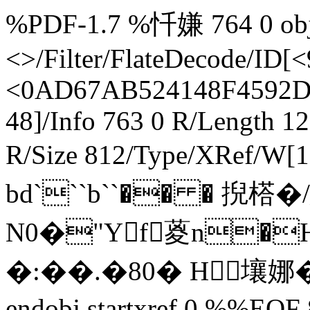
%PDF-1.7 %忏嫌 764 0 obj 
<>/Filter/FlateDecode/
<0AD67AB524148F4592D6
48]/Info 763 0 R/Length 1
R/Size 812/Type/XRef/W[1
bd```b``�� � 掜 榙
N0�"Yf葼n�
�:��.�80� H壤娜�6
endobj startxref 0 %%EOF