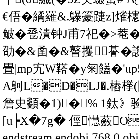
€俉�繘羅&.鸔籇踕z]熦櫶
鲏�卺潰钟J甫7祀�>菴�
劭�&圅�&瞽攫 諅�讒� 
畳|mp宄W鞳�y匊饚�'
A鴚L�D�LJ�.樁﨔
詹史顲�1)�% 1鈦》
[u┝X�7g� 俓懳蘞O侜
endstream endobj 768 0