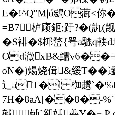
E�!^Q"M|ó鵋O蓹<你�
=B7｝栌庼鉕;趶?�(訙(觊�
�S裶�$桏嵍{咢a騼q輳d
Od瀓xВ&鱬v6��+
oN�)煬烧偮&緩T��遪
辶aT�l 椥趲`�%
7H�8aA[��8�-%
戫铺`卻姡羴Y�+.P