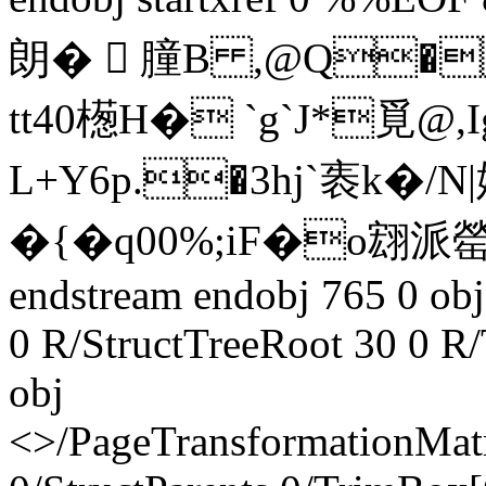
朗�  膧B ,@Q�
tt40檧H� `g`J*覓@,
L+Y6p.�3hj`袠k�
�{�q00%;iF�o翝派
endstream endobj 765 0 ob
0 R/StructTreeRoot 30 0 R
obj
<>/PageTransformationMat