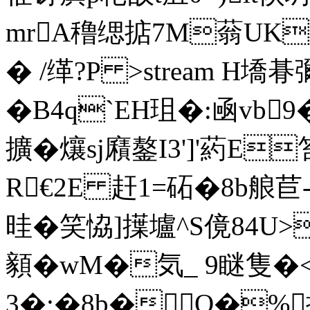
mrA穞缌掂7M蓊UKG軛
� /缂?P
>stream H墧朞
�B4q`EH珇�:凾vb9
擴�爙sj廭鏊I3']'葯E
R€2E 赶1=砳�8b艆苣-
晆�笑恊]擛壚^S傹84U>
顡�wM�気_ 9瞇隻�<
3�;�8b�Q�%