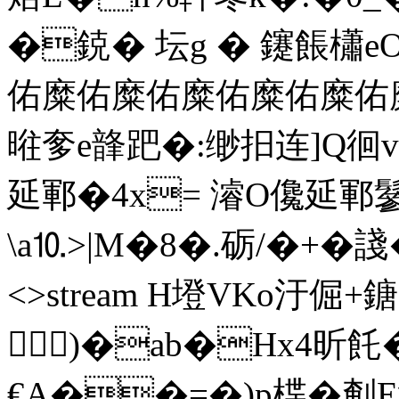
�鋴� 坛g � 鑳餦櫹e
佑糜佑糜佑糜佑糜佑糜佑糜油
暀奓e韸跁�:缈抇连]Q徊v
延鄆�4x= 濬O儳延鄆鬖
\a⒑>|M�8�.砺/�+�諓�& e
<>stream H墱VKo汙倔
)�ab�Hx4昕飥�
€A��=�)p楪�剦