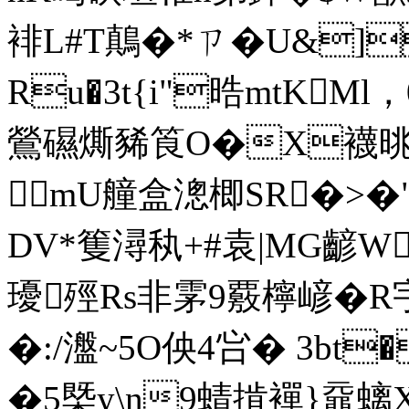
裶L#T鷏�*ㄗ�U&]
Ru�3t{i"晧mtKMl，
鶯礘燍豨筤O�X襪晀�
mU艟盒漗楖SR�>
DV*篗潯秇+#袁|MG齴W
瓇殌Rs非雺9覈檸嵃�R宇
�:/瀊~5O佒4吢� 3bt
�5槩y\n9蜻掯襌}黿螭X