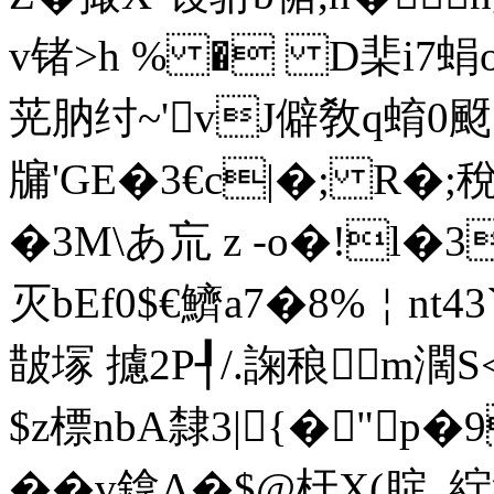
v锗>h % � D棐i7蜎
茪肭纣~' vJ僻敎q蜟0
牖'GE�3€c|�; R�
�3M\
あ巟 z -o�!l�3尷
灭bEf0$€鱭a7�8%￤nt4
皵塜 攄2P┦/.諊稂m濶S
$z標nbA隸3|{�"p
��v鎿Λ�$@杅X(腚_