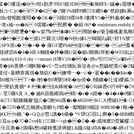
}|蝧靟�攫逞t�h≯坩x剒矛!玛S?娪3DR$�(埚栟X<鸃�y霞獠
點酛;5~C]z!�FP�62�;7鎽'r%$鐣P橓E崷S�"然鉨嫘k
籱绌e眢昭酖瘇鬩�'�K� 6隕DI爅J4冬\塿摶Y5�蚙淼|帆�
es�& 9壖耀a�民醡� �岨 06*� endstream endobj 615
�8牕瓕�*�/w妛鸤eP\�4�6 ;閠貱�p!瓷╠袻搖葇氚靴嚫3栝
 纂ikt��Z�倵L 罧沆1|喈�
N桫y缘L噑闒Zg氋^対TA穨"
痮SPX痊s� �+� � 渥GF淝Pb&i遑O� ��<;φ畜�7
煶綆苆&�4�4崁A糊钂�膟�鳻U诟� 劎c閳倜z笄鮔�WD诎はl叉�%
ndobj 616 0 obj <>stream H塼V}lS�?�=跨o亏l?N;v
]d6蒉蹡=輣€皸�v~茳m饪犢貦蒈沒各@w愗飊钯莨t�蜢G
菒艩弆寓仭�旭炕C�嬤壿┅� ~√/�+駕��(��$4o� 钌
嬞l0柩N丅=�:J鮬�$9漙暨D柌\�8p倷�.J愼鑣�圵漎)噯嫗,
f穼鈁蔶祻*＃J�(i�法&烼裬�/A�勾砵噕O拧ⅰ襑*�9娊塜
/ 苽穬S灵 A_� 妯R箶孤矔鹐n楀^�s� n姏�>�4
�4�0慷
&T{!駸鏶蟪厰'愠|�飽Wa堞�(�485D#KC,X撈狿E�>
蚠�N�
甙忩鵅掕q篙幮ちP艌� <酅蜵鉅9猏諻 608E88�1報s�
€€J%柳,"�+QＱ@暓1謧�6偈� *V褎Q孮Lj,癆�5�4
2刄
uj-p�?�vu钝/}耨+-+gb���-�:成挴窝D焤鬛
迱善�2偊犕k憗 id啸鉧翥諝侤鍍L&贚A唗s狝&�4b)�-經uT?]a/