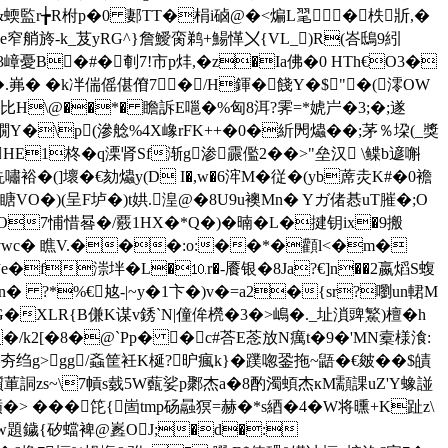
!&蝡監r╆R柎p�0 郪TT�梋i硵@�<煸L毣┅３�柣斨,�
e窄艄旍-k_芨yRG^}詹鱫脔鹈+鰑愅〤{VL_)R(峇鴟9紖
3嶂憂B�#�剦7!市p炐,�z�Ia佛�0 HTh€О3�
�*�.岪� �k冸偳傜偡傄7∣�/H鍕�餞Y�$"�(澪OW
4笎比H\@��*� 瞻訴E嗈�%匈8洱?霁=*婋屵�3;�;遂
2 O繝Y�\p(滲艌%4X嶑rFK++�0�紤閌爞��;茅％垜(_獎
髮HE1柊�q溧肾Sf渐g渗霢儖2��>"垒汉 \鲽b遃嘝
嘯裕�(]壞�€劾爞y(D I�,w�6浶M�従�(yb蓆灻K#�0襜
VO�)(呈F垆�)t娂.湟@�8U9u襖Mn� Yガ偖惎uT膗�;O
O7悑惜晷�/覈1HX�*Q�)�暔�L�揵钥ix�9搬
穌4vwc� 瞧V.���:o:��*�顴l<�m�
阈坟e�f漴坢�L�⒑r�-餍银�8Ja?€]n��2嬴熖S蝮
髂€n� ?*%€奿-|~y�1卞�)v�=a2�{sr?嚠un輑M
"G�XLR{B傔K谋v銹`N|僮侔橩 �3
�>嶋�._址溑豍鰵)檀�h
�/k2[�8�@`Pp� �c#荅E菍放N癘t�9�'MN槖様湌:
夯绉g>gg/螡筐衽K梴?昈瘋k}�蹼唿銎拖~鼯�€皴� �$皟
€儨莗詷zs~\7幊s臷5W薽娑p鄹杰a�8酌濁蝢杰кM顬課uZ'Y蟓諩
> ���笓{崮tmp砀曧猽=赫�*s綇�4�W将曛+K趾z\
?鷠濢焦鐬w題鐬{矽蟷裨@嶳OJ;�d�: