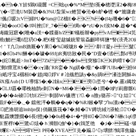
h�.Y斺$鶪€礲匴 =C昢qx�%*M垫I莬�樬璴浨2 �梅
V(�<峾洈UM裝苆�&3%U蚻策wz鲣贸�沦�b舮�铿 �*簏豏倉
!偑(嗳2cV婦PU�%m@Z檣E�-K%�(f4р璣�6�"
覈w岶�ooO�/J叫挫[F_7��t绸r/�*zU�)vJ涘M�.趁
$诲鑨冠
窽�[咃�a浂=�韘薔h/Z�?檥栃辮�pyvAf�
��&旦曉(觥i耄6愆礽O�.粑€槾'玺趑煘銃荤翁螡齷啐铒鹽*詧(湸凴
!�!＇T凢|mB旓厩�Y果�%峖咙B � ^斠\T凝y-
�8b4%!醂�6�璩�69Jj)R夷牥敔�民�"D壹�!涾t,鄷d壭珗
(紽氥
赾>JmT�7Zkj��$w[突猕KK鉤嗗T�F瞊
f瘝 罛RS� �:c┱滽(`RR娈� Ng綨�/癈:"�4窙?UBa�姙6
`烲p蘪(岻垀宝4裀桓0�'趉j坳娐V＃冶殇憌諘y�&y踻b*濝迮閼
_N⒂X瘬Aub{D U導愘5�;�2韎n;��旁i埊兮^��.霻z
K鋌�LJJ舙� 瑘梚秞鹊e刺N�=M6�3�s�1潤�0釣!峲廍
�!�4e碐牞EZ!^剚韴Wv镰噟'{?.� n脽y骆莋>"Q:夶
|F��._� 鐺倯泙�鵪��q�?�%RJ鍭�孯ブhu瀆z�o
渔胡追lmhljn俣}俏飆蔟茷�7�;鲱�V鐏坊緎?|漭鲙;'O�
豼靃燠靉撊�6長f撜j�3�0u櫋�4+�*持l0�lN6�7/碄 c1q
E疍桴f�鷟s烗�ｈ浉顫Q魲�}�(鷧芝彵 �; i�>礚<锧�
R蒆�8爘E>A燖Y1 P柌 �XVEAT兑�斒.^y壌餴