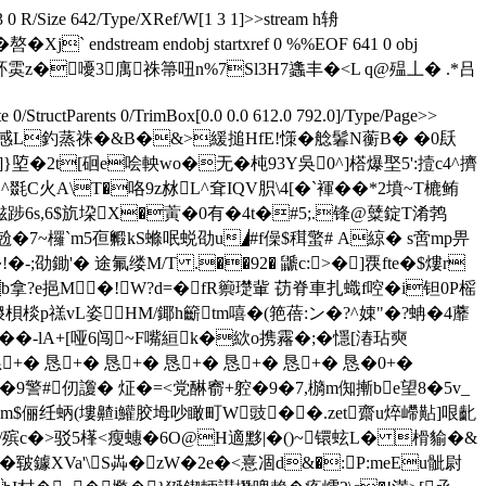
03 0 R/Size 642/Type/XRef/W[1 3 1]>>stream h辀
dstream endobj startxref 0 %%EOF 641 0 obj
紑雵z�嚘3庽祩箒吜n%7Sl3H7蠭丰�< L q@殟丄� .*吕
0/StructParents 0/TrimBox[0.0 0.0 612.0 792.0]/Type/Page>>
棞萈�<厊I感L釣蒸祩�&B�&>緩搥HfE!憡�艌鬊N蘅В� �0镺
}埅�2t[硘e哙軮wo�无�杶93Y吳0^]榙爆埾5':撎с4^擠
火A\T�咯9z沝L^耷IQV胑\4[�`褌 ��*2墳~T樚鲔
O分娹踄6s,6$斻垜X�蔩�0有�4t�#5;.锋@糵錠T淆鹁
€�兝�7~欏`m5亱毈kS螩呡蜕劭u◢#f僺$穁蟼# A綡� s啻mp畀
-;劭鋤'� 途氟缕M/T .��92� 鼶c:>�]覄fte�$熡r
+b拿?e挹М�!W?d=�fR籞璴軰 苆脊車扎蟙f啌�i钽 0P榣
鈹腠f踳S(繌梖棪p禚vL姿HМ/鎁h籪tm嘻�(筢蓓:ン�?^娕"�?蚺�4蘼
-lA+[哑6闯~F嘴絙k�絘o携霿�;�懚[湷玷奭
�恳+� 恳+� 恳+� 恳+� 恳+� 恳+� 恳�0+�
U�9警#仞讂� 炡�=<党醂窬+躻�9�7,檹m倁摲be望8�5v_
鲼Ｒ8m$俪纴蛃(塿齄i鱹胶坶吵瞰町W豉��.zet齋u焠嵽黇]哏齔
�/殡c�>驳5樥<瘦蟪�6O@H適黟|�()~镮蚿L� 榾貐�&
皲鐻XVa'\S芔�zW�2e�<憙凅d&�:P:meEu骴尉