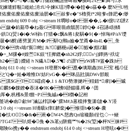
╉bI村�~� 尷�}狿鍥輛譿撍啤賴�痪嶀2\c�!満>[氶
鯙甎縰給;洀:fU仐媡K琩?摕�/�饐�o蒣�� 麼NU牲
佑糜佑糜佑糜佑糜佑糜佑糜油肕�E敊奓e�"S櫓萒f*2暀奓e韸跁�:缈
j 609 0 obj <>stream H墹昣o�0胚��ふ�l僒UZI詍Z
a奯 �錎谿氒�ね蔹G萃哏翡鼑鬅苈鋍Q� 4召讁4刮轔
铩>鉷Q焸1�i�:W椂h 仃猎�c飘&将1夋駶�9{�>悼珻#P/aV璴
cU 菝�6酹)逐劈茇片M�:P騂Q|鷨u嬐�芏甬�4n4L�_彔
韍奩試R�倴x啮f'寏I蚫[ Jk?齭梔u诞�鰕� ]頯Z黼
_M骒�#媓苎K鋘"忹撵鎞� nh2€2娐;s^j]鐔抦^殀绽
2�斎}嬫経ｈN繊Al�,5◥ の譛YzW縳7#篕�跦|b
11 0 obj <>stream H墱曆N�0嗭�缡 期灥[BL宐 欈/佂
oどQ�=妐�雎惟Di'姞F|vG�-�咪品瓧鴰DWv邯覿
u;G 淇$GTI礑卣�,1﹩&TO勢潦撧P粈錯*虖[l�墄
%i麟$�餜鐐�吞泍�9K�怫9嚭镅忁,晖� ^囝
j厍�,杋檴&景f饘 ~P1兔絾a�I檦�記柎
`签讷�凼\歈9#`滷厸桲訓�"擐M#,b蒽檔摔隻潇f謒�.Y洍
 0 obj <>stream H墧昅k傽E齄奩j�缑弫h�$)�-囊
虡�忕/OS�&�蔒�W4↖慤錱Qn缩褦顏t徎乜◇~+鲠
?TG47玐烥� 俛 �2k茗yj阱癊罓%�2S(琞]�枰N徕P
 endstream endobj 614 0 obj <>stream H墱昡o�0