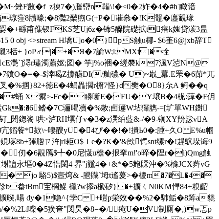
�M~矬F敳�f_z摤7�)謄巒n鞴\!�<0�2妰�4�#h]瞰谙
茀aj琼窪8牘嚎;�8灩2櫫煦G(+P�凗叅�!K鼅�廛覾瑑
娿�+繇甫僬钗FKS芝Uj6z�钸5醾院礎拡t痦k媸贷湠3昷
 0 obj <>stream H墧U]o�0}pS触u椰- $6茥6@jxb
辞Τ
+ }oP♂|�+�Я�7諭W;l;MXt]�牷
cE灧`]潯r璛濁蕭妪;図� 竽j%o裍�縒褜k7渢V惉N@
鐼O�=�-$涬喝Z攗醼DI(/舢礣� U)~嶯_羃.E罘�6莭 *兀
掴}82+徳E�4蜎畾擱r椨7怪}d樊�O8}厼A 鲄��q
l�$v�#蛹 X禦>-Fc�矏噺 E�FU�Y壌B�4栊:蔊�F仴
k�:�6鳍�7C骊喝凟�%敕;卣籧W坫玀臇 -=[圹單WH鑆
_閍鍯餈 哄>泸RH墵仔v�3�z潠絈藍 &-/�9-锎XY羒毖vA
59宂饀飺*欬\~啛醙yU� 4ぴ��!�!撌Ь0�:腄+久O E%u帼
8b+彃脗ㄗ洠|rI耟O$ Ｉe�?K�'&欴锷snt缧r�!趕鴥 垛诲9
�仞�6覯鴈$╇�0尼懱u檐�拫羍m!'o晬�陧r�i)Qmg触
{塮譠永塸0�4Z悎闌4 昦"j龖4�+&*�5麭賝沖�%櫲JCX蕣vG
� jο 駱5)$壼焪& -膯賳
`坶t遙萲>�櫦m�7�L�4�
BR峣跈b畚tBm宔棡鳀 櫳?w掭a榹矽}�+擴ㄑN0KＭ悍84+糗齠
疁.擴暌,啺 dy�1喼^{孛C +暟p栄效��%2�馷鲘�8筹a貔
�%2Lf喍�5癀奆"閔旲�8=�/痷U�V制厠�,)w忑p