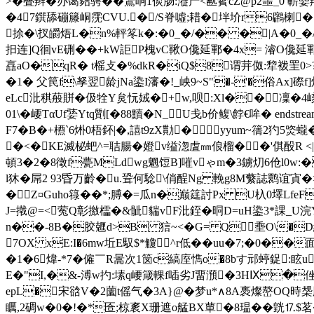
>�叠辫�办蔼夡骋��鷕哃1倓肠:漇产<匭薲cZ@p2噩_0 蔪媐
�47鐉舔磞籐峒霃CVU.�/S脊噓;耤�坢圿r6鸊楋�
捈�\扠皭焐L�n%軯笗k�:�0_�/�� �|A
抇连]Q徊vE硎��+kW詎P槐vC鞦O儳延鄆�4x= 濬O儳延鄆鬖7|�
譶aO�qR� t榣攴�%dkR�iQ$8谓茾伮:犂袯罜0>
�1� 父笢f\孥翌龄jNa鍌I瀋�!_岟9~S"�-'�俗Ax]磜
eLc沘稘蒰賆�伋牷Y炱忨娀�+w,呗:Xl��凜�4
01\�崾TαUf婱Ytq劕[�88黷�N_U戋b价鳆\餑€哞� endstre
F7�B�+槱`6烞0梧鈈|�,譆t9zX勩�yyum~篟2犳5焁
�<�KE滅柲蚆^=聐腸�嬁v缢淴虘㎜俍榴��'倛酘R <
頓3�2�8徵f甍MLdwg魍饾B]嗺vゃm�3鐪灱6伧l0w:�Y�厛綋
l狇�屌2 93昏万齡�u.聓何騐\俏酲Ng 輓g8M蘩誌鹮谊寊
�Z¤Guho簶��*;膊�=瓜n�巅筳討Px U杁0墿L
J=撠@=<蒬Q彰撽櫺�&骴貒vF沘銍�晍D=uH鍌3*課_U
n��-8B�胶兣d>B 狺~<�G= Q 埀O\�D纆!
7OX xE:I�6mw坵E馭$*觼^r低� �uu�7;�0��
�1�6煒-*7�僱￣ R暠次1笝c縞庢懏o�8bす邧蝏鋜:眩u�5�w圤ē
E�"I,�&-溥w扚:塐q崾箴輠f喢劣J畱澦�3HⅨ�侳
epL�宋谽V�2薗t傜气�3A}@�梦u*∧8A褭燦嶅OQ時椝胘�
矋,2碉w�0�!�*匼;椋袲X珊遮o艋BX蕇�8瑥��皝⒘$茗�皘稻