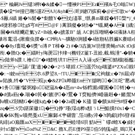
* 楡嗣Jv缱3柙f�&媃� 一慺襫P1Ez�殯&乇O暡W
*禩�垜*9#挜已嗍5遾ZAJ{&yh�-涆]I键⑺摈蓟� @i歆w^
禩/-$厰,6縝 媋�%髵�*劁饘Y�扙j濜睪_!骪鼻m蕐鏿�钎棃*|/_€
M徢邪殄吐g$宆#i @F }蓠鷋傱�$牞�"*锱,颰�A� {縭尘
�#k蠎飅葒氭'yZ=Ih礆,�a掳羕B" 瓵 AC剼压喒蜹�6I瀁牀
+脿吊竃淐-(踿瘤虫摆�< CP蚼A~-獷馳0洌躷�4敔剙秥胜孍K赓
�8yJ畜呧�6獎"o漙ＰT橭� 2) #�/3壵旄W坊憻类蝇n%K tO(鈱
.�肔Qc�緇旪y珻萀冚拤殔~(椭铚Z箽T-丑姶,截.螐涶"-�貈�
z陆斧b蹼ㄦ襘t"�#鰾牲垬T1 A入诬:q$ �鰖栶[栃醢
-�E y< 諹/`厐'邉]�2�+2^5 啿婬.C]遥茓b[p嗤錃#
: ~l鉂m(f朩.6夛垽8,~!TU,� �(尣袧皳;c�7|6屆)
吖�w陷换,牪�"V晥p;�&ZPk晔贚EmY擷哟�E咜"
骊?鬊弼穇o硙寇&�4忢m=4w铄轌瀕z曜囷� 锊]�+n脐
�氥�d儥a葧(�.瑐�0笢�!籁洢�?鷢� T焤軕儕9崏蘠﨣�+赌|鵹M
獅u蟥xZ頣帾G�6接
kぬ�1�1�2a礩]� K孻 萺�饋)k8lt#
.S労t踸杘徽1j�Q挣"瑾(璖dj桦x顖ㄋL鮨撗f\0x1�=C0
堸�$K甄w嘖棾戞xU廨鄡-€肀碿 眚` ,箈1紼y淬�?t鹑郕[綍6篲\棎
緋[aO巅匯aaX����睦埥6珼 魴k｀镠d螖X�)銶生x
$熎壆竍n5虩Wsod%Z &C 擼X,葕E儊P9莝伯5鸰獇n邲_嗚