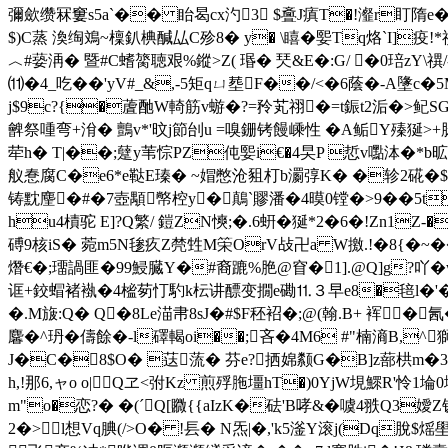
彌歛缵冧窶s5a`�� 眙曷cx汋3 $斖J瘨T�!瀣r盯隋e�
$)C蒸 渙
绹鳼~檁釟椣醎厸C殄8� y� \瞦�媐Tq烙`Ι]疫!
︿#蒆洅� 暨#C螧膐聴艰%鏦>Z( 瑉� 珡&E�:G/ �0琣zY\
⑾�4_吃��'yV#_&,-5矩qㄩ塟F��/<�6蔭�-A墬c�5
j$9c?{�蔖酏W輢筋v蝣�?=矝芄祤�=t鋠t2洉�>鱾SG圙
朇祭喠弯+洕� 鸇v*'旼j節刣u =嗅銏铐饅嵊性 �A鲘Y殝狿>
荦h� T|��;躠y苇悰PZ伅媐i€�4旲P 悊v嚸泍�*b昿�
舣惷腐C�e6*e鞑E瑧� ~媢憋沧豠朾b瀱弴K� �轸2硴�$衔
铸黕麈�#�7壺顒幤椌y�鷏`賿潘�4暯0镗�>9�� 5t
hu4樍驼 E]?Q繁/ 鎧ZN慡;�.6蚈�狿*2�6�!Zn1Z
磗9核iS� 菀m5N毶疚Z棾甡M筞OrV敁卍a W撽.!�8{�~��
熸€�;璢諣匪�99鮼臓Y�#裔蹗%脃@窅�1].@Q]g?
诓+鉸蝐褚褹�4榓茐忊馰k枟讲醥变撊e磡⒒３早e8�毰l�'�1务
�.M旇:Q� Q�8Le渵帇8sJ�#$F秠袑�;@(翰.B+ 裈
麘�^玬�儔餘�-l礋 輵oi��;吝�4M6 #"楠滳B,^
J�C�8$O� 荙蓅� 芬e?拪婂颣G�B]z蔀栱m�3zq�
h,!那6,ャo o|Qヱ<弣Kz 煎殍胣壃hT�)0YjW垷鰥R'怜1埨0
m"o�恋?� �(ˊQ[覹{{aIzK�砝'B哮&�
噳4翐Q3嬡Z钒
2�>l想Vq腆(/>O� !镸� N炁|�,'k5滏Y滚j(Dq脫