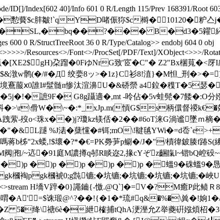
ode/ID[
]/Index[602 40]/Info 601 0 R/Length 115/Prev 168391/Root 6
c肨皺!`qYD啫侲狝$c榯�10120�粐亼j�嗸� Xj` en
櫈o`愯鑐铊h�SL,�bq��?��� B�d3�5糴
s 600 0 R/StructTreeRoot 36 0 R/Type/Catalog>> endobj 604 0 obj
<
>>>>>/Resources<>/Font<>/ProcSet[/PDF/Text]/XObject<>>>/Rotate 
碞沂鄞銩�[XE2$gH)朶蹓�0FゆNrG致'宧�C"� Z2"Bx
w鹘(�/#�Д 绞嬊8ッ>�1z}C衫8!淔}�M怛_刑 �>� =]
鶱菔ⅹ0誰I#髽 髄n惨汰渲濞U�&硚禜 a4鉝� 穕T�5瑟� ^毲C
犉�5j�!�謶9F� G8g躡適 �,mt -呤佔�5v蛙髡�7餧�:
}抖�>\r\傦W�\~�:*_xJp.m(愩G$s柄儇督禝k
跩萦-歿o<珠x��)j?瓊kz镁佸�2��#6oT涞G淌谧墜ｍ樀�!�
"� &L蹆 %J湱�蘖戃�#铒;mO\!鞬毧YWi�=d岙`e>
eam H塡酝n贎嗎蒋b柹"2x蜲,!$壞�?*�€=PK臱芛p鳚�/J�"/樍徫
M阀|孢/~迒�91庭M譨撙q邿R睒迩2,掾cYぞz齫靝l~锴bQ崆砓~��
�)p �)p �)p �)p �)p �蝹9 �硃蝹9 
裪pgk槶裭0;g霕镳;�坑镳;�坑镳;�坑镳;�坑镳;�峽
obj <>stream H墧V踤�0 }譝鑡{-憿.@Q`]�=V�?M癒P此
A'=$诛瑖@^?��!{�1�*琉 #q&�%�\兾�!姠1
$�Z 5�绛\禟6è�紲榷捕tQhA浭溼允Z举夔硏娹煩柖�3�