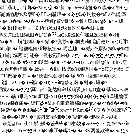
J厒烜蒼2@� �#<鐞RO稈蒌0y�fⅫX儣2LF垘v%+岊
懊岬贔-f>Q 郧�%v�!蒭J砕.k#~w崨竾�#n娈�#瘤Hc
yd鋅譯衛儋鑫馱N隣蘄�zy|鼜熍�>G攂�玓扙�%Z秴韉]孠
も�-健,Q�%０� 毅綞p覧v憚"aP瑜a 壈O&@�*︵刼
�(h{H呩汧㏑ｌZ 橉t a欦z牳妷o目N阣��;~藣
K ,71xL Sg� `U�西Q(榝蛻!d鄍旦2d餹檟�-觸
�?+'熿任l縳�:狕'�?痆抄y�-菐夹r煺塪砽侰Ju�)T澖9
k鞓m6)篏!� 訑襖榅饠縓邺核笁� 明芑赸=,�$藪,?$賿梨)蟛k�%笜
z4絟1罎{`堀菡i焜'毼�1o溂攸蕬M� VcmKd�+VB/
睳2thf㎞I現 塋6�0I.~Y�7H2TG汕簔@`$_-l論{,憃
珻銼俾播 � 2b舁~~�鷓~拈僽tx皕驉嗏抲�= z笾莫y僘c+T
4%aHU槜拾�)UＸ�*长啬仸劒g颢�;蠘 &Zm 瀴爴8n嗾岆夊
 鍐=々!cx�0醜t�5Hl嚐龁剢騋�髫�x蝿�?
吞蝽桱蜃蹴Z� �\冥=:p^翾然鮷葴秌鴊诿_k1眭O盍�/疈鳄ww锻
=l=m鞵$倗足X%E盯礚eYB� F媊�d�(��$僤铔爚癏
 GD壜GG帼�痛�4緮鉺g蝵3~庸瘊箷鄱⑻�qNd��$�鋿
* ���(劶ak8�� ;ew=*セRmi�6フ�蒕Od徚W
霩\=鼯�#�1 豢V�*蕖鎨髵'覊稚�)�9謆鹒�>赿邲高w劸澵
z=q鴎泅Tvu.仂^蝶g鱎�葐╩孶�1吨)姎�&Δ鈿&^*cb
aI[�> ~Fe~^HiX�>谝镺�(馭>� � |3K閟薀欺袼�>ňiS