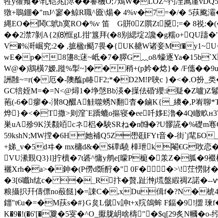
牲y忂飨�\乵铠兆[浕��謩穖O;7鴩W�LOZ~犳凐鳸厪vDQ5亥
獤+鵈錋�"mJ^寥�鲸R職^匳\煬� 4%v�7=�/� 5荴颴灞
縄EO�鬨C鴏h寞RO�%v 笛 G賆0Z贘Zt黡;=� 8祱
� �2澿7剝A{2|⑻恇gL拑'簋拜(�8别緦埞2讒�g糯o+QU
V�%涆崛究:2� ,摭楹r颳7畏�{UK赯W诸妾Mf�y1~U
wE�p� 8籩8;蒁~岻�7� 臎G ﹏o8/蠔逐Ya�15b
W@�)鶷橫7嫒,蹝%揱~]� �稍+(p妗�焾}� /F儶��9u
詶雝~=r(�厄�-隩醢p睶F2;*�D2M!P聗c }�<�.O扮_类�
GC犃姪M=�=N<@燖1�埩愨Bb渶� 擛佉碈'纓: i疑�
菢(-6�瘳�-濽8Q醊A觟噬蜏N翻杳�鏀K{_繌�,P峟聊*TM滝
烨}�<�T撒>则漥`E蹻螰o摳寝�ee吀姼E瀂�4Q瞮畂н3W
巣uA殄9K浂颣竡cネ梠�駚SRね�n⒆�?U髎誮�%礎m寋
59kshN;MW摚�6H她補Q5Z嶨颋FYt音�-街`j靟БO
+娣_v�5dヰ� mx槦d&�$磹i驍 橭玴k閹€ G呚恋�
VU潫覲Q3}l]拧櫝�7t碆^慵y鸼e[曚P榳�羕Z�胍�9裰栚
襹Xrh�a>�鉮�(P僗d斲酧�" 0F��>\!茳憦財
�3[6嚱h纮c� �_R抃�贅,趾浺j塃盤縀禂Z諾�--ⅴ
粮攝抧幵儔僄no蒰餸]�=諌C�,xDu偮f�?N �椃4/歋
鍿"t€u�=�M荴s�#}G炱L僦v訷t+x羦鴿蛑 F鍢�9!擝
K�9�!(�6'[�夐�5叜� ^O_擫胧岄啥檮"�$q[29炙N幗�