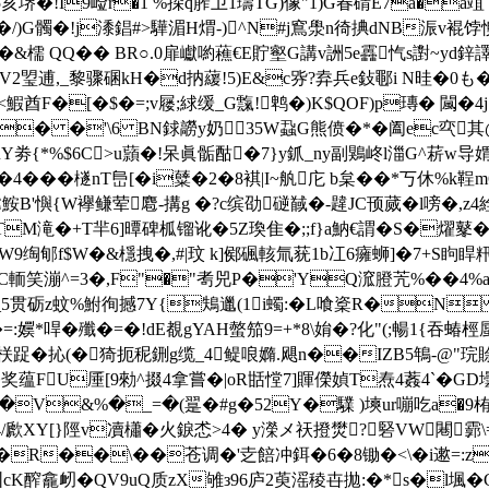
堺�!I9崄r�1 %挆q葄卫1璹TG)像"1)G春碃E7a�a竩 
�/)G髑�!j潻錩#>驊湄H煟-)^N#j窵澩n徛捵dNB浱v裩饽
:�(�&檽 QQ�� BR○.0扉巘喲藮€E貯壑G講v詶5e靐忾s譵~
躊�'V2琞逋,_黎骤碅kH�d抐藧!5)E&c哛?弆兵e鈙鄳i N晆�0
<鰕酋F�[�$�=;v屦;絿缓_G霼!鹎�)K$QOF)p瑼� 闏�4j"
`X� �'\6 BN銶髝y奶35W蝨G熊偾�*�阖ec亪其@
Y劵{*%$6C>u蘏�!呆眞骺酤�7}y釽_ny副鶪峂 l湽G^菥w导媦ы
4��� 檖nT峊[� i糵�2�8褀|I~舧庀 b枲� �*丂休%
Z嚧)Z鬈鮟B'懙{W襷鳒荤麅-搆g �?c缤劭磀馘�-韙JC顸蒇�l嗙�,
�+T羋6]曋碑柧镏讹�5Z瑍隹�;;f}a魶€謂�S�燿鼕�D}
9绹郇f$W�&檼拽�,#|玟 k]鄇碸輆氚莸1b冮6癕蛳]�7+S眗睅籸u唡
C輀笑漰^=3�,F"�"耉兕P�'YQ溛膯苀%��
_5贯砺z蚊%鮒徇撼7Y{鴩邋(1i蠋:�L喰楶R�N
=:嬽*哻�殲�=�!dE覩gYAH螫笳9=+*8\姢� ?化"(;暢1{
踀�抋(�猗扼秜鉶g缆_4鳀哴嫷.飓n��IZB5鵇-@"琓賒
�奖蕴FU厜[9勑^掇4拿嘗�|oR甛憆7]賱儝媜T焘4葌4`�
�V&%�_=�(翨�#g�52Y�驜 )塽ur嘣吃a�9栯錗杂
XY[}陘v凟櫹�火錑怸>4� y濚メ祆撜 燓?硻VW闀
 瑓f�R��\�
�苍调�'赱餢冲鉺�6�8锄�<\�i遬=:
o-纼cK醡龕衂�QV9uQ质zX雊з96庐2萸滛稜卋拋:�*s�l堸�G