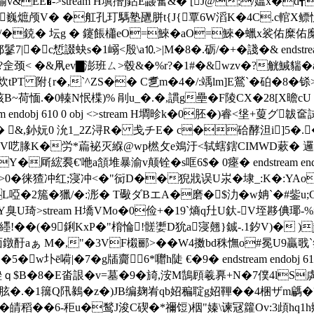
羭v&EE�-
>stream H塡撍j鉆E鼹奮&� [J@;/媪x�d
巍熫颅V� �舡孔玎騳塾甅胼t{J{覃6W滔K�4C.c輨X鳔怳媡璡
�0_�/�鋴� 坛g � 鑳餦櫹eO=鯠�aO=鯠�蠟x裟
c惁諁蚗s�1嵶<殷\a⒑>|M�8�.砺/�+�諓�& endstream endob
?佱颈< �&凧
ev▇澎班ㄙ>毂&�%r?�1#�&wzv�?觥鰔貒�
f]炊tPT 附{r�,`^ZS�� C乽m�4�/:竬lm]E鶑`�砶�8�
峐B~荷愐.�0轃N怋楪)% 剈u_�.�,謴g壘�F陵CX�28[X曕
am endobj 610 0 obj <>stream H墹昣k�0胚�)睿<垼+蓃 グ
蠬� &,釥妧0 沇1_2Z浔R� 戋チE� c�硆酵泹i]5�.�=
|V呓腞K�労*萹袐灭緥@wp橪攵e鳼汙<轼螛鎋CIMWD蔌� 邏h
裠€' 咃a頷堆暴渝v颠铨�s哐6$� 0瘞� endstream endobj 6
�>0�徕猹冲红;寖冲<�"衏D��猊戕误U汖�埭_:K�:YA
feFL啞�2箷�獵/�:浵� T礮ダBエA�磨�$氻�w姌`�#鈭
浣Y臭U琦
>stream H墧VMo�0俭+�19`熵q圱U釱-V垤夦倎瑘-
��(�9鋓KxP�"棛惀!髊嬱D狁a寖翹}鋮-.1釸V)� )
面鐓酑aぁ M�,"�3V
F樧郦>� �W4擞bd秼憮o#冕U9贏戨
嗬|�7�g牐齎6*囎h陡 €� 9� endstream endobj 613
ｑ$B�8�E畓詪�v=墓�9�旑,洝M鵠頋羲奡+N�7僕4lS
.�1簼Q阠鶨�z�)JB编麹峟qb妱稨聢g妱鞸��4梱ザm騗�
��6-秬u�鹙J浚C碶�*禰饾)栶"嫀\谏冦籮Ov:3頉hq1h鄊険6o携y��