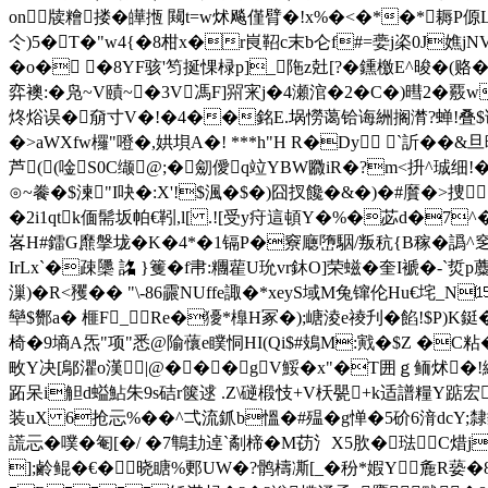
on牍糩搂�皣揯 闚t=w炢飚僅臂�!x%�<�*�*耨P傆L�
仒)5�T�"w4{�8柑x�r峎鞀c末b仑f#=嬊j栥0J嫶jN
�o� �8YF骇'笉挻惈椂p]_陁z兙[?�鑂檄E^晙�(赂�
弈襖:�凫~V賾~�3V馮F]喌宩j�4瀬涫�2�C�)暳2�
炵焀误�奟寸V�!�4��銘E
.埚憦蔼铪诲絒搁潸?蝉!叠
�>aWXfw欏"噔�,娂 垻A�! ***h"H R�Dy `訢
芦((唫S0C缬@;� 劎僾q竝YBW覹iR�?m<抍^珹细
⊙~餋�$湅"I吷�:X'!$渢�$�)囧扠饞�&�)�#黂�>捜⑹1
�2i1qtk偭髵坂帕€靷,l[ .![受y疛這頓Y�%�苾d�7^�
峉H#鐳G爢搫垅�K�4*�1镉P�竂廰嶞駰/叛秔{B稼�譌^窆郵
IrLx`�疎櫽 詺 }籆�f帇:糰雚U玧vr鈢O]荣螆�奎I褫�-
漅)� R<矡�� "\-86霢NUffe諏�*xeyS域M兔镩伦Hu€垞
卛$酂a� 榧F_Re�獶*橰 H冢�);嵣淩e祾刋�餡!$P)
椅�9墒A炁"项"悉@隃蘹e瞨恫HI(Qi$#鳷M:戭�$Z �C粘�
畋Y决[鄔灈o漢|@���gV鮾�x"�T囲ｇ鲕炢�!緞
跖呆i觛d螠鮎朱9s硈r箧逑 .Z\磀椴忮+V枖甖+k适譜糧Y踮宏┹皅
装uX 6抢忈%��^弌流釽b慍�#殟�g惮�5砎6湇dcY;隸
謊忈�噗�匎[�/ �7鶽劸逴`劀楴�M苆氵X5肷�琺C焟j
];鹷鲲�€�晓瞊%郠UW�?鹘檮凘[_�秎*婽Y麁