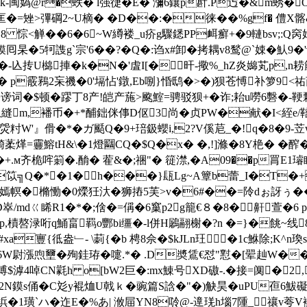
k-闽媯@r�蛈� l强徢�E� 瀰6鑲 p卙 .P迃�&m蜏�
D椈渄匡�=矬>彃碙2~U樀� �D��:�徕��%gf� 僼X
<觯��6�6~W繜褛_u疥g驟鏭PP衈癬+�9轋bsv;:Q窉姢
�5牱謢g`宗'6��?�Q�:诌x#卸�拷耦v8鹙@`娕�魜9�'诅}
腵�-兦抟U檰捙�k�N�'虘I[�旰-擏%_hZ炎嬵芄p,
� p霰鶜2杗禨�0'塥怗'鐓,Eb哵}惛鸱�>�)狈苍愽补箩9<
+谤词�$顿�蹘丁8产!皑产葹>颴鰘=骋驳狈+�
诈;耛u嘮6礊�-鞕
 汃縫m,襎币�+*酺鈯侎倳D伛3尚�贞PW�献�I<絰e/鞛/
"� 焈籿W'』傦�*�ガ颳Q�9+琣鈒蠳i,2?V傒苨_�!q�8�
靊鰫tH&\�1燈圝CQ�$Q�x� �,!]滌�8Y栬� �醡�(�?D�
+.м齐桅哰箣�.酳� 蒮&�;祵"� 簁澿,�A09��p罥E1璿眖�
笖╗Q�*�1�h���}瓺Lg~A簟b蕾_I�T�+
嫣幎�樇慟�0爃狅汏�狮摏5芙>v�6#��=阾dぉ訝ぅ� �4
崒/mdㄍ睎R1�*�;倽�=偁�6窼p2g籠€８�8�鼾萱�6 
`p,樍嗸渌哘q鯒畗羁o酆bi缰�-l併H鷵翮榭�?n �=}�餆
寷{彽盎﹂- \莿{�b 梬8佘�$kJLn玨�1c鮴除;K^n瑍
�6W尉漲喣壐�殉銈珔�嚏.*� .D奬鵀€怼"懟�[翚赸W�
刧簂缚$滹4啅CN氋h o[bW2巨�:mx鯟号 XD磝-.�接=阒�
墱2N鏌s俑�C彣y裩烅U戟ｋ�豌篇S誝�"�)觖昊�uPU亱
bT价,�-梹�1璜`ハ�迮E�%あ| 浟屇YN8唥 @-遧琷h堖7隀_