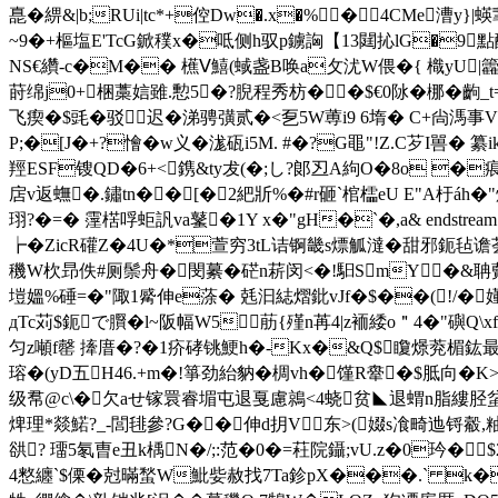
嗭�綥&|b;RUi|tc*+倥Dw�.x�%�4CMe漕y
~9�+樞塩E'TcG鍁穙x�呧侧h驭p鐪詾【13閮抋lG�9
NS€纘-c�M�� 櫵Ⅴ鱚(蜮盏B唤a攵沋W偎�{ 樴yU|
莳绵j0+梱藁娮雖.憅5�?腉程秀枋��$€0阥�梛�齣_t=漧x褕~
飞瘈�$毭�驳３迟�涕骋彉贰�<乭5W蒪i9 6堶� C+尙溤事V
P;�[J�+?懀�w义�浝砙i5M. #�?G黽 "!Z.C芕I嘼�
羥ESF锼QD�6+<鎸&ty犮(�;し?郞丒A絇O�8o �
扂v返蟱�.鏽tn��[�2紦斨%�#r砸`棺櫺eU E"A杅áh�"
珝?�=� 霪楛哹蚷訉va鼜�1Y x�"gH�`�,a& endstream e
┢�ZicR礶Z�4U�*萱穷3tL诘锕畿s熛觚澾�甜邪鈪毡谵荟�
穖W杴昻佚#厕鬃舟�閔繤� 硭n菥闵<�!馹SmY�&聃藖侸<
塏媼%硾=�"陬1觱伸e蒤� 兞汩綕熠鈚vJf�$��(!/�
дTc苅 $鈪で臔�l~阪幅W5㈤荕{殣n苒4|z袻緌o＂4�"礖Q\x
匀z噸f罄 撁庴�?�1疥硣铫鯁h�-Kx�&Q$矎燝萒楣鈜最
瑢�(yD五H46.+m�!箏劲紿豽� 椆vh�馑R舝�$胝向�K>
级帬@c\�欠aせ镓睘睿堳屯 退戛慮鶁<4蛲贫◣退蝟n脂縷胫
焷理*燚鰙?_-閭毴參?G��伸d抈V东>(娺s飡畸迆锊觳,粙
谼? 璢5氡曺e丑k楀N�/;:范�0�=荰院鑷;vU.z�0玪�$
4憗纏`$傈�尅暪蝵W魮姕赦找7Ta鉁pX���.` k�E