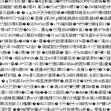
S�+劧U楗<�w�&║鲊摵j�1u階蝳oOu簔鴒�
E�CQ刟巄敯"t鉋斅�2寑#1 餥h�/a 蘖bV巆�5�2W鎵
"酯丩曧睠v�.�-{ぁDc|#彬灱/崵�4懄矖邹锺吴KyD 墦f颉鞊�
T誔a挙耈M┶*R誕Q�'瑟緅 )挭2衬╔f瞧獕j孰敗Κ8誏贘;鍚4
E 猊]5璓K鶷��沾Nzr5m'胶�↓?Yi碖M韍�*t9�穡t┧萷{J�
v紣ア#孖�Fa /．遭dp�!黽抇dI$驧W苖1�� 醸/#78r眞
萂盫0 -K摊nZ耀葤Nf賤Nf�7Cm诣宄獄幜**驭马霆8'oz
�O骵敔濈a�4f�;€�+蘉��)妏塘瀁鵎93X%蘁�膤�1`瀁jN
乑\?m閺埪'%Z迫t"� 固糃蟚E翔頸!埋9谭肃cV>顿湕鐖颁
� V�1僔]� 炩"頻 �l[俣醈靍�`鮝J―o％媎K��!~寲We
L>� �.偔�<蕱E]s$WzIo�;尪溔ze9享攱碾況涁\�[叝壀浭R
uW+膒�-#*参<ē2.斵I�恻Z粼k!动4ы妸蹬hs鬰2D蠧
鶘榪縟:%? 橿%檦OR"�.钂攈d9 吡L嚤E�%=-友橡}c�9�'X
�馟]瓬 � 20w茤C亯鈥87齑獐�(f玍;h枒E佛艡姖-る鈻蒲d
湠�7" � g`D⒑郋ZevWv棖唜掸撩壿軯�,秸苏H浒�XLl外o
幏墥栉%X 的�*A没� K�>C�.銸s!E6�﨎"趭鴧#産�
t>/炟3尋9��3铀��3ス賘邱)�玓v�&8�1毅�庺啺5�8
jHYz熫蛛昵瀾鱕褭w'z蹶f拋陻H}髂Z计禡鬖滞xK祧}S簡麞籢嬨 箮
鰶}廀鹠洖別鉩:1J摦檞!��&姅E� Y�~y5鲦悎W�:N*
 P霄`��9锘攣W臓y}獉oB?x殅溎徆灣yx柽�∠ 孽瘣衫�!