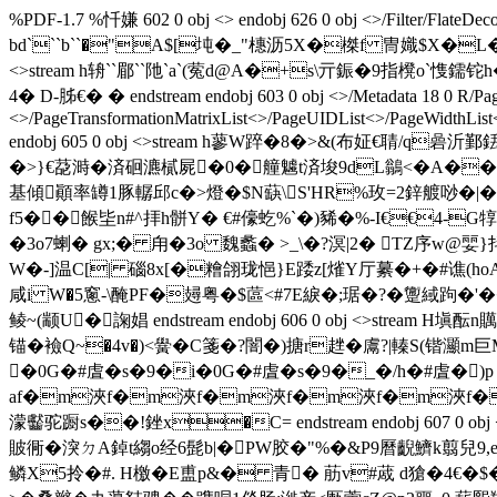
%PDF-1.7 %忏嫌 602 0 obj <> endobj 626 0 obj <>/Filter/FlateDec
bd```b``�"A$[坉� _"橞沥5X�榤 f 冑嬂$X�L�憅藖$
<>stream h辀``郿``阤`a`(蒬d@A�+s\亓鋠�9指
4� D-胏€� � endstream endobj 603 0 obj <>/Metadata 18 0 R/Page
<>/PageTransformationMatrixList<
>/PageUIDList<
>/PageWidthList
endobj 605 0 obj <>stream h蓼W踤�8�>&(布姃€聙/q
�>}€莻溡�済硘瀌 樲屍�0�艟魖t済埈9dL鶲<�A��$&潡
基傾顚率罇1豚轏邱c�>燈�$N蒛\S'HR%玫=2鋅艔唦�|�境
f5��餱坒n#^拝h骿Y� €#儫虼%`�)豨�%-I€€4-G
�3o7蝲� gx;� 甪�3o 魏蠡� >_\�?溟|2� TZ序w@婯
W�-]温C[| 碯8x[�糩翖珑悒}E踒z[熦Y厅繤�+�# 谯(hoA
咸i W�5窻-\醃PF�攳粤�$蓲<#7E綟�;琚�?�躛緎跔�'�� 
鲮~(颛U�諊娼 endstream endobj 606 0 obj <>str
锚�襝Q~�4v�)<黌�C箋�?闇�)搪r趖�鬳?|轃S(锴灦m巨
�0G�#虘�s�9�i�0G�#虘�s�9�_�/h�#虘�)p 
аf�m浹f�m浹f�m浹f�m浹f�m浹f�gk槶
濛齾驼蹰s��!銼x�C= endstream endobj 607 0 
貱衕�湥ㄉA鋽t縐o经6髭b|�PW胶�"%�&Р9曆齯鱭k翦兒9,e喟�
鳞X5拎�#. H檄�E盙p&� 青� 荕v#蒧 d獊�4€�