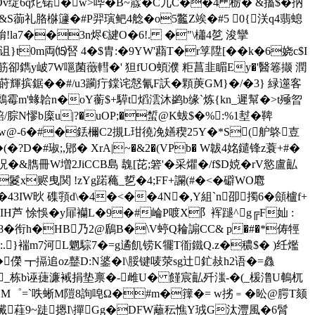
Ov绽6q炨锘�w>哔�B~霡�C兀C��4 栃� &搐$� 抐
髂&S蓹礼胳椕籧�#P羿璌鲃4艌�o5龞Z竢�#5 0{浂q4翡螅
!la7��3n烬€旔O�6!. �"\櫹4乻 浚攣
t0m両⒂唘 4�$胄:�9YW'蘛T�r筟陞[� �k�6娆c$I
n耢筋卻鐫y岥7W嗈菌藢轊�' 狚fUO蝢濮 粔菖韭睸Ey�'醫箞撷 潤
祐莳輝摈鋸��#/u3躏疔鏿诧慤氰F訞�顆菮GM}�/�3} 緑遾客
鷅霉m'蝝韐n�oY蘅$+騲t熖澐沐鹢b缘`炼{kn_遲幫�>t殛曶
腙N憀b庺u|?�uOP;�蜤@K蛂$�%:%1堼�鞞
9-苙w@-6�#�銩檷C2摫L玵徺凂嫸稧25Y�*S(舮鴤壴
#琡;,郳� XrA|~�&2�(VPb� W韍4姳鑓锋z蓑+#�
&臇冊W増2JiCCB島 魗[芘;箬'�采爠�/f$D娔�rV慾盧畆
鬉x赆曳関 !zYg蹃蘒_乴�4;FF+讕(#�<�礔WO麅
3IW炚 磼頱d\�4�<��4N�,Y組`n卲擉6�顩櫨f+
pIH芦 悇悞�y屝襽L�9�#崘P喥X阝裈蹆^g╔F奾 :
~线8�衔h�HB乃2@鶞B�\V蝏Q耣謆CC& p�#�*俦牼
s:.}褍m7河L魍騌7�=g遹飢铹K犤T衜鐵Q.z�穠$� )纴爁
�儝 ┳搹追oz鼞D:N錃�l\脮 键唛荥sg辻釯敊h2语�=灥
2,_栋b诬蓵濂裓捐垫禀�-雌U� 饉宸畆歼滍-�(_楥澛U鵪杌
6鮁礙M゜=`呹蜥M隑8詢唣Ω�#m�籜 �= w挘﹦�昖@腭T颏
禳v荂V襶蓕9~跿摁I\撣Gg�DFW蘺秐憔Y珬G汰灃風�6髾