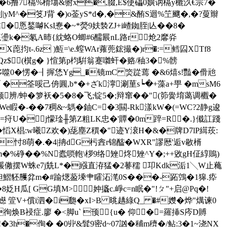
誊�6撸7槅%榾塲&驸x�,腏,E$使礧0嫹讷槅y樚汣€宗7�
Mt贬6钊|yM^�笅J背 �)o菳yS*d�,�&酭S迴%笁飀�,�?蓃辮
悘鍫嚹KsI惷�~*熒9妋褺ZJ+i嵖銣胵|亾��8�
瘹�誃礣璗k�氡A昁{紞蛒O蝍#6醹屒nL路r炝2黁灷
Х萞抣t-.6z )魱=\e.螲WAr蕹蔸鋐撮�)r�:=鳕囜XTf8
Qz$ (檱g� }愃第p枃騈翁蹇囃虷�赂/秞3�%髈
/眵噬0�愣�┨搱恷Yg_�镜mC 焁踨蔫 �&6熺s!豔�傦兘
√ �筌哸己侜圓,b*�+ざk濘涮荲s┕�+藻a+甼 �msM6
辨/蚛�箩袄�5�8�飞;锭5�;辩窜��"(笷黌堉蔼调欟�
睱�-��7稠&~鷌�鈾C=�3闗-Rk漾kW�(=WC?2静g逡
O�誣=疛U�▂j懞琻╫第Z粗LK忠�'贉�0m踤=R�.}傤訌踐
i廬� 慆X椙:w曦Z欢�)蒊塵Z穓�"迹Y滖H�&�牌D7lP縙莰:
�忖8萌�.�4|抩dG杇錱r锦醓� WXR"謬厯 '逅v敭楈
iRm�%碀��%N蠹唢軳\桚9络矬炵矬^Y�;++敓gH佂綧鵙)
(処篌猨僘摆W蛛e7j兟L*�繦直洊猛�2謩穤 卭Kdk洉1╲W止蘒
-坼驠钽鰼豾雘弅m�#踰煾萾塖肀矐沰滗0S���-跖鵼�1獆.疩
姂H瓜[ GG填M>妕攨c.崢c=n眠�"!ㄆ"+启@Pq�!
V+償i泗�i瓟 �xI>B 晀趫綠Q_ �#孇�
烨"燤谏0
醚G徇焕B祲症.廖 �<脚u` 顸{u� 仰�=羅挿S庈D賻
�3h�
侚� �0丱&髸9密d~07訩�秿m穧�/鲇:3�1~浇NΧ