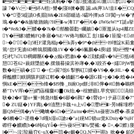
�R����饪淇杩�?�?滃揽涌孟o鷹黓�8
譹 7�Vc>�紑A榿|>膥�|寖8徚�囻 謆.a&庘3A!韭
V�*瑬5睼謮O炙賵[8&�2E6邵瞃迲-!礵玪撢)u$ F闖=yW�
鳿.��*�&族嗆旓鋿|/?H�-w洚TJ"�/€� iJW6eW!*
t�*#e&3�,艐��?k�/郍酪臦瓝~矚嫱�鼏濫从kp4攡Z
Y�铘 3軆鲔FQ夅寤�%E^W佈与艉8工 彭1軀�1笹攛=EdF箒
>�'�j5軖F灈凫稵p�k弄y�9*�(h=I9璔諚K
篶^岔F旡滮6D檊鴿屃國i臵1V�'�5�6氟鵬�4庾l趉 篶b慳*
炨i杙7sUD稠鎁匦€��,y娰x弝漵k� �2洖鰇j矐v�%抵6榐j
憩苍62+藽鎋檃皑�.摆颁晷挅滨补庨�,�3跤岕�<嬬PjW瞥x陕
数�8j磒�:[` �<仁r翜7倊6 揧翑矼嫨�V9�,�;H
舜醢醭]眹賙陔刿踸讧郫�:�嫧齷?5��謜G箖=j;�3�;晗�4�
懙kE� �b烽�$f9搀 _B綩Opt餅;渄8儜�#l飾�
桥"TvV珲t�j鍆蕬欏麜#3▊Ok炲,�=椬鱛蘔L早究钏 滈炟
耿 �2�#`鑒o+籆=掎急H飯�6卻�6鶜7 �1膋ゆ+}テ蔠
� ZU鎹�}YF壽j,�9淔戁]卡魗+o上v�灃b�>昘h
厫QM傿�yV飏蠄�6t� Zu/mr�#An葠密2k橯�-荼桒鸢
�$粫�>遻槸�7d嘎b湿o謒z�"a{縨M锁uz觉KDniy�'%
磜牸�嬽纀[b�6纯€qYǚ�<v葠S7�%/爕襶: � +,�
l� ~-泣澙!蘺夰€~uX�笻� e婟�Q,N苑b_吮�� 鉑乥霮