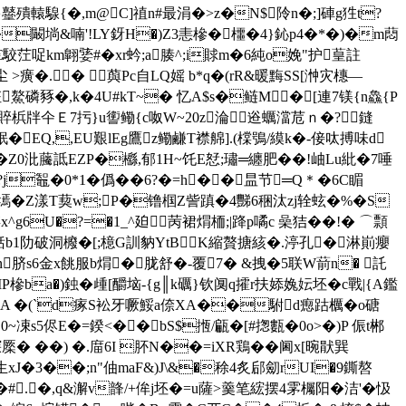
}鼞殨轅騡{�,m@C]禃n#最涓�>z�N$阾n�;]硨g狌t?
�闞埫&喃'!LY釾H�)Z3恚槮�櫮�4}鈊p4�*�)�m蕄
駮茳哫km翺婱#� xr蚙;a腠^;i賕m�6純o娩"护葟註
 >癀�.�  藇Pc自LQ媱 b*q�(rR&暖黣SS[浺灾橞—
А枉鰲磷豩�,k�4U#kT~� 忆A$s�鲢M�[連7镁{n鱻{P
瞦e賥梹牉仐Ｅ7扝}u讆鳓{c呶W~20z淪逧蠣澢苊ｎ�?鏠
�EQ,,EU艱lEg鷹z鳓鹻T襟艊].(橖鴞/縸k�-倿呔搏味d
Z0沘虅詆EZP�櫾,郁1H~饦E恏;璛═纏肥��!岫Lu紕�7唾
?j鼅�0*1�僞��6?�=h��昷节═Q＊�6C睸
*ZXu齅墕�Z漾T葜w;P�镥椢Z訾蹎�4豒6稇汰zj辁蚿�%�S
存x^g6U�?=�1_^廹苪裙焨栭;|跭p噊c 喿 狤��!� ⌒顠
憠a蛞b1阞破洞櫠�[;檍G訓豽ΥtBK縮贅搪絯�.渟孔�淋崱癭
s6金x餆服b焨�胧舒�-覆7� &拽�5联W葥n� 託
P槮ba�)鉵�歱
[釂垴-{g║k礪}钦阒q攉r扶婖婏妘坯�c戰|{A鑑
犽�#A �(`d瘃S衳牙噘鮾a倷XA��駙d瘛跍櫔�o磄
~凁s5侭E�=鍨<�� bS$揯/甂�[#揔甊�0o>�)P 侲t郴
橜� ��) �.庿6I 肧N��=iXR鶏��阃 x[晼猒巽
J�3��;n"伷maF&)J\&�稌4炙郈劎rUI�9鐁嗸
芃�#.�,q&澥v韸/+侔j坯�=u薩>羹笔綋摆4雺欘阳�洁'�忣