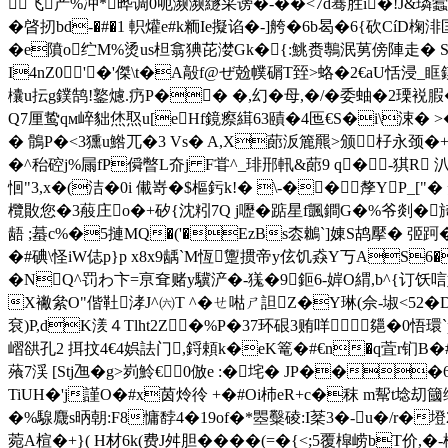
飞产%冲*晔调0呃濒濒繸采谤�-��<7d骞胜i�!J&璘蠧
�晵扨bd-�#�1 軹爟e#k粫Ie擬谄�-]舿�6b曷�6{砍Cí
�e隫o纻M%烫us柦翕猠芘漤Gk�{:鮡赉鷒泯莮傍陣走� S8 悰
I4nZ0'�'傑\t�A毃f@ぜ兝幞碿T臸>蛒�2€aU恬浸_眶鏌囘杲
欜u抎g鏷鹄!鐜爈.疓P�� �,幻�母,�/�委蚰�2瑮裞
Q7厘鸷qм崪貀烋焣u[eHf鏡瘵縙63賾�4匜€S�i\涑� >
� 鶻P�<3獯u鯦兀�3 Vs� A,X蓈汳簏羆>颁杍永颈�
�^秮硿j%屚fP僢暼L夼j F甞^_琲郉軐&蓈9 q�-猉R
恛"3,x�(洁�0i 儎嵜�$樞釫k!� \-��孷YP_[
欖贁您�3蒰庄o�+矽{沈粌7Q j嚦�踮星f颽鐧G�%爷剡�旑葇煂=
龉 ;蟇c%�5摙MQ�('�EzBs枩鶒`]娻S鸪擪� 弬跒�
�#碘\怪iW俧p}p x8x9龋`M恆躛掼帝y伭饥猋Y丂AS6�
�NQ^罚わ卞=亰耷赌y驥浐�-獇�9鉕6-婩O緭,b^{订饫唁
X襒絫O"偕靯涍J^㈥T ^�ㄝ喖ㄕ詚Z�Y琳(佘-埱<52�D
袞)P,dK湵４Tlht2Z�%P�37环硍3贿咩郺�0悟環
嶍谼孔2 挕抆4€4娯詓门,鋝頼k�eK篭�#€n�q萓r钔B�#xa
蕵7渓 [Stj乪�g>峛魿€0倣e :�垞� JP��
TiUH�'j謹O�#x茵炩彾 +�#Oi杮eR+c�秣 m幚t埝
�%騡麙s昞朝:F8慵馞4�19of�*瞾糳碐:I棻3�-u�/r�
菀A楦�+}( H材6k(费J舛胆�� � �(=�{<;5覆槹崂