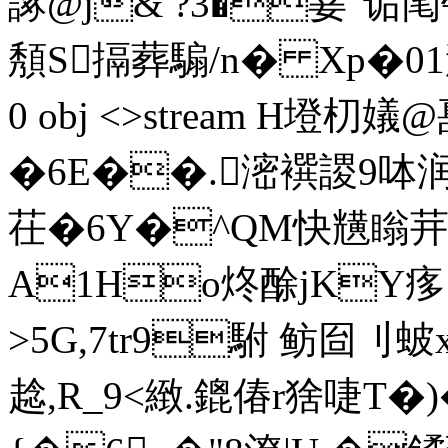
諑@j& ?3�菨"诟
頺S搹葬騸/n� Xp�01頑岑
0 obj <>stream H墱朷嬟@
�6E��.滵襈謖9呠
茌�6Y�^QM快黋瞈茾9
A1Ho炵酴jKY痑 I
>5G,7tr9駙 鲂囼
趝,R_9<緻.鎞偆r猞啑T�