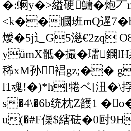
�:蛧y�>縊硬鱅�炮丆 
<k��膕班mQ遅7�
燰�5j辶G5濨€2zq 
yǖmX骶�撮�瓀鐦lH
稀xM孙裮gz;�� g
l1魂!�)*h[犈ベ[沑�
s�4\�6b统枕Z頀1 �
u(�#F僺$縖砝�0尀9H