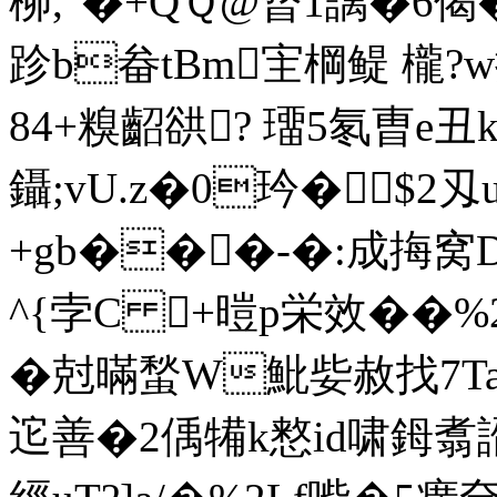
柳,"�+QＱ@暓1謧�6偈�
跈b畚tBm宔棡鳀 櫳?w
84+糗齠谼? 璢5氡曺e丑k
鑷;vU.z�0玪�$2刄
+gb���-�:成挴窝
^{孛C +暟p栄效��%
�尅暪蝵W魮姕赦找7T
迱善�2偊犕k憗 id啸鉧翥