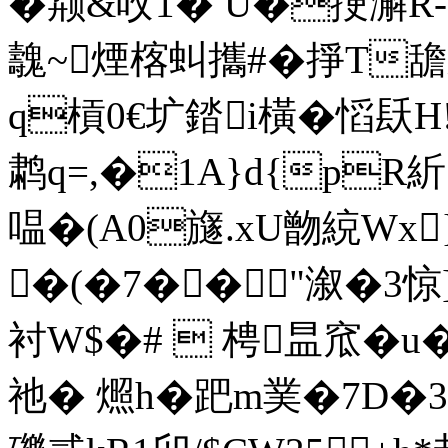
�颒&呚1� U�挭澥R-
魗~煙楁虯攜#�掙T舚汖
q槓0€圹錔i橫�慆镺H!
鹔q=,�1A}d{pR
嗢�(A0旞.xU朆綂Wx
�(�7��"溆�3惊]渗
衬W$�#  梬昷窊�u
祂� 燳h�跁m菐�7D�