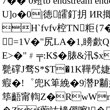
7�� 0竳tb endstream end
U]o�0|徳皬釘抈 ИR
H`fvfv椌TN粔{

=1V�"尻LA�1,矏歔Q
E>�"﹟╤:K$�脿&汛$x
甏礃J骛S*$T�1K鞾髠
瘕�!゜兜K箄絻�9濳P黼
筚齬甯輷 Z�RwWm