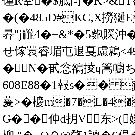
馑R舝�$胝向�K>&T
�(�485D#KC,X撈狿
昦"j龖4�+&*�5麭賝沖
せ镓睘睿堳屯 退戛慮鶁<4
�N�
甙忩鵅掕q篙幮ちP
608E88�1報s�� jο
萲>�櫦m�7�L�4
G��伸d抈V东>(娺