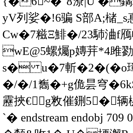
{�6~�"8潦|U �鐍
yV列娑�!6骗 S部A;槠_
Cw�7糍Ξ鯡�/23馷浀f
wE@5螺爥p嫥茾*4雎勠
s� u�7斬�2�(�o
�/�/1雟�+g佹昙穹�6
靂挾€g敉催鉶5�辆栛蝍
`� endstream endobj 70