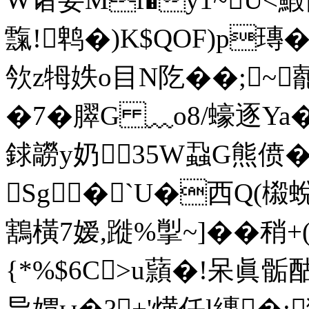
霼!鹎�)K$QOF)p瑼� 
欦z牳妷o目N阣��;~
�7� 臎G ﹏o8/蠔逐Ya
銶髝y奶35W蝨G熊偾�*
Sg� `U�西Q(榝
鶷橫7嫒,蹝%揱~]� �稍+
{*%$6C>u蘏�!呆眞骺酤
导媦ы�?+'熿任l縳�: