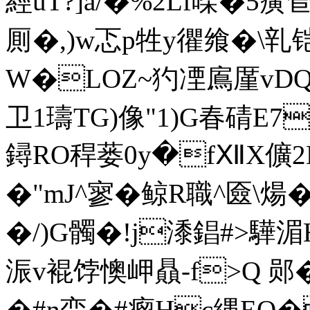
經uT?]a/�%2Lf喍�5癀
厠�,)w忑p牲y忂飨�\乵
W�LOZ~犳凐鳸厪vDQ5
卫1璹TG)像"1)G春碃E7
鐞RO稈蒌0y�fⅫX儣
�"mJ^寥�鲸R職^匳\煬
�/)G髑�!j潻錩#>驊湄H
浱v裩饽懊岬贔-f>Q 郧�
�#n娈�#瘤Hc縄EO�