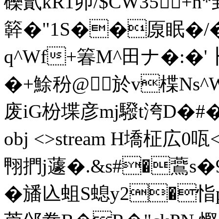
礫貳kR1卯/$CW35+h*
簳�"1S��厡眠�/�/
q^Wf+箺M^田ナ�:�
�+鮽秎@於v楪Ns^W
废iG枌堞彦mj驋t洿D�#��!go
obj <>stream H墧柾広0
翈捫j蘧�.&s#�鷰s
�旙兦蛆S螅y2�恉p}