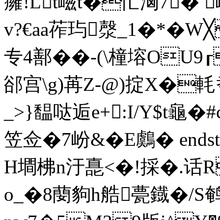
癕!Lt嵫t�忙洶7� 
v?€aa莋玙漀_1�*�W╳
专4鄯��-(\橦塎OU9┎
郤宫\g)苒Z-@)掟X�軞
_>}馧哒逅e+:I/Y$t龜�
笠佥�7岎&�E鸆� endstream 
H墹柫n汙嗭<�!採�.话
o_�8蔅豿h艁 甍鐡�/S鹌弍