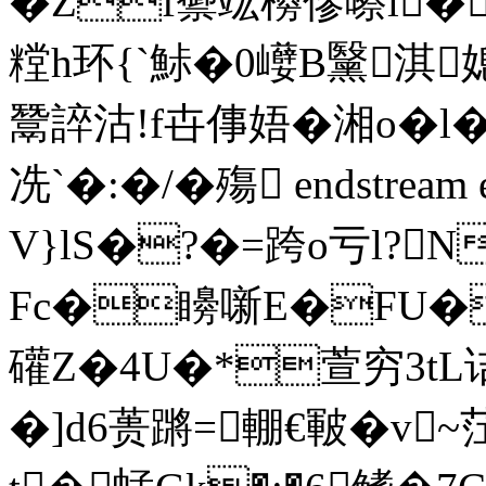
�Zf蘌竑櫋僇嚓l�
糛h环{`鮛�0巕B黳淇媳~
鬵誶沽!f卋倳娪�湘o�l�
冼`�:�/�殤 endstream en
V}lS�?�=跨o亏l?N
Fc�矏噺 E�FU
礶Z�4U�*萱穷3t
�]d6蒉蹡=輣€皸�