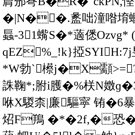
菺邠弮B�R�"ckPN,
�|N��.盠咄潼喒堉
螶-31蟕S�*藡僁Ozvg* 
qEZ%_!k}掗SYIH
*W勃`櫒j�X顬>=
誅鞠*;胕i臒�%栚N嬍ɡ
咻X騣柰|廉驅寜 铕�6暴
炤F鴹 �*�2f,�恐