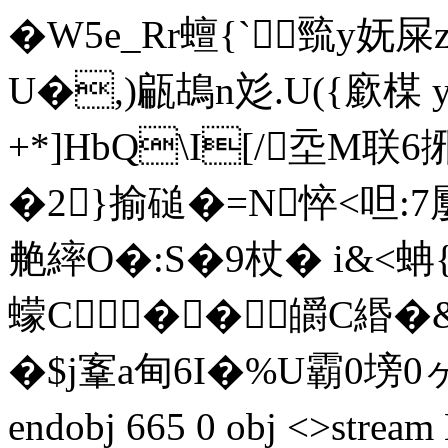
�W5e_Rr蟺{`巰y妩
U�,)甂鴣n彣.U({廞楳 
+*]HbQ\I[/坖M联
�2}揄磓�=N悴<呾:
艴繂O�:S�9杖� i&<蚺
蠓C ��皭C緡� 
�$j鞌a甸6I�%U霸0塝0ヶ4
endobj 665 0 obj <>s