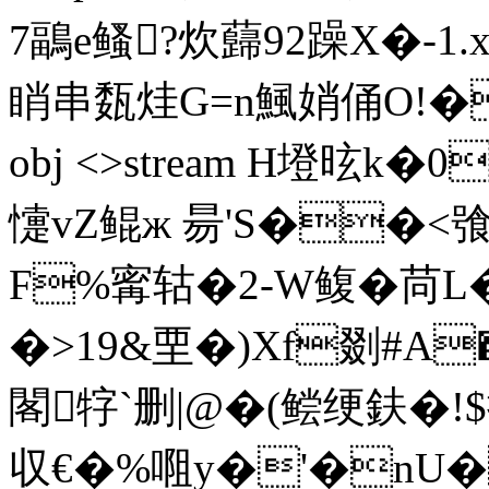
7鶝e鳋?炊蘬92躁X�-1.
睄串瓾 烓G=n鯴娋俑O!�`U� 
obj <>stream H墱昡k�
懥vZ鲲ж 昜'S��<飸
F%寗轱�2-W鳆�苘L
�>19&垔�)Xf剟#A
閣牸`删|@�(鲿绠鈇�!
収€�%唨y�'�nU�