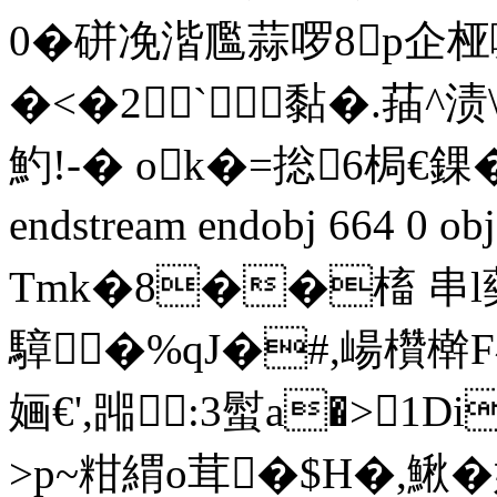
0�硑凂湝尶蒜啰8p企桠
�<�2`黏�.菗^渍
魡!-� ok�=捴6梮€錁
endstream endobj 664 0 o
Tmk�8��槒 串
騿�%qJ�#,崵欑檊F
婳€',嘂:3螱a�>1
>p~粓緭o茸�$H�,鰍�