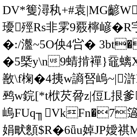
DV*篗潯秇+#袁|MG齴W
瓇殌Rs非雺9覈檸嵃�R宇
�:/瀊~5O佒4吢� 3bt
�5槩y\n9蜻掯襌}黿螭X
敾\f椈�4挗w謪唘嵨~|滸
鹀w鋎[*t栿芡脋z|侸L
嵨FUq╖VkFn�7簻z
娟畎顖$R�6ǖu婥JP嬡祺M藬