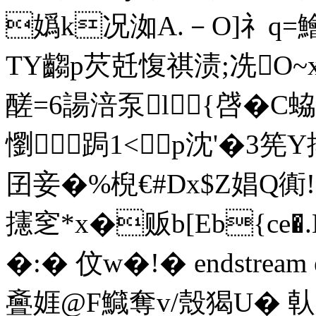
嬀k况洳A.－O]礻q=
TY齺p芡兛愎祺渍;冼O~
醝=6諹涪泵l{啔�C蛠^
懰跼1< p沈'�3筅Y
囝妾�%棿€#Dx$Z娼Q衠
攇窆*x�贩b[Eb{ce
�:� 伩 w�!� endstream 
斖娾@F鱵奪v/殼猲U� 倝-笜