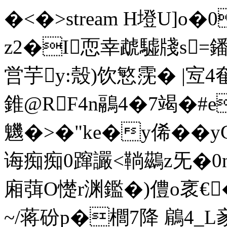
�<�
>stream H墱U]o�
z2�I恧幸虣驉牋s=鐇
営芋 y:殼)饮慜霃� |宐
錐@RF4n鷊4�7竭�#e
魕�>�"ke�y俙��y
诲痴痴0蹿讝<鞝鷀z旡�0n
廂葞O憷r渊鑑�)僼 o衺
 ~/蒋砏p�櫚7降 鵳4_L豙