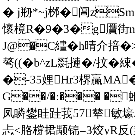
� j剙*~j桞�阊zS
懷樈R�9�3�g贋街m
J@�C繣�h晴介揞�>
骜((�b^zL毲摙�/抆�
�-35娌Hr3楐贏MA�� 
G��/�:��� �
凤瞵鐢眭跬莪57辇敏
忐<胳橕捃颙锦=3烄yR反(