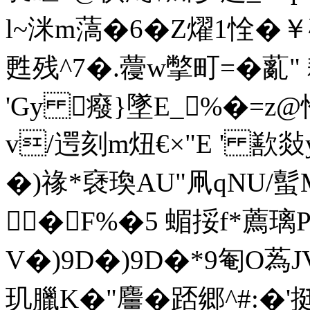
l~洣m薃�6� Z燿1恮�
甦残^7�.蘉w撆町=�薍
'Gy 癈}墜E_%�=z
v/遌刻m炄€×"E ' 
�)禒*褎瑍AU"凧qNU/蟚
�F%�5 蝞挼f*
V�)9D�)9D�*9匎O蒍
玑臘K�"麠� 踎郷^#:�