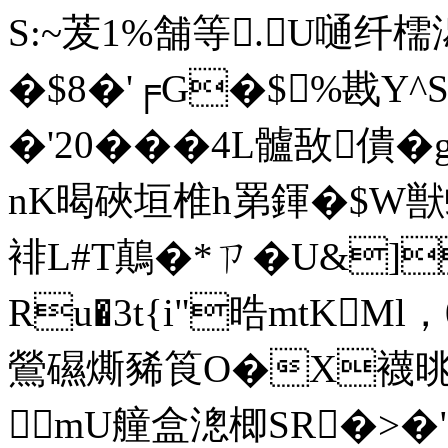
S:~茇1%舗等.U嗵纤
�$8�'╒G�$%戡Y^
�'20���4L髗敔
nK暍硤垣椎h罤鍕�$W獣蜕
裶L#T鷏�*ㄗ�U&]
Ru�3t{i"晧mtKMl，
鶯礘燍豨筤O�X襪晀�
mU艟盒漗楖SR�>