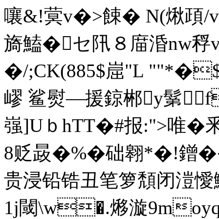
嚷&!蓂v�>餗� N(煍頙/
旖鰪�セ阠８庿涽nw稃v飢{_�
�/;CK(885$崫"L ""
嵺 鲨熨—援鍄郴y鬀f
嵹]UｂhTT�#报:">
8贬晸�%�础翱*�!鏳
贵浸铅锆丑笔箩頽闭溰
1j閾\ w�.
熪漩9moy