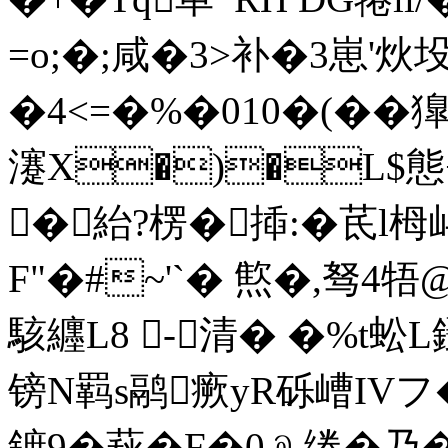
=o;�;咸�3>补�3崽'炏
�4<=�%�010�(��
瀽 X�)�L$態+
�紿?楞�揷:�茋l
F"�#~'`� 燞�,驽4牾@
駭纒L8 -清� �%t蚣
镑N羁s鹝瘚yR砾嶆IV
鏣9�萩�F�0﹫绻�乃�