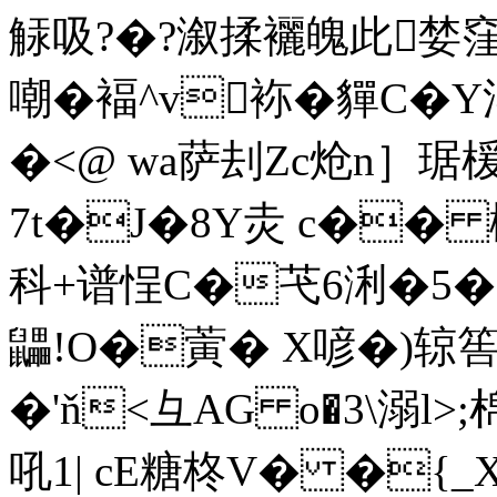
觨吸?�?溆揉襹魄此婪
嘲�褔^v袮�貚C
�<@ wa萨刦Zc炝n］琚楥
7t�J�8Y灻 c�� 櫞
科+谱悜C�芅6浰�5� a
鼺!O�蔩� X喭�)辌筶
�'ň<彑AG o�3\溺l>;
吼1| cE糖柊V� �{_