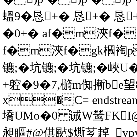
蝹9 �恳+� 恳+� 恳
�0+� аf�m浹f
f�m浹f�gk槶裪p
镳;�坑镳;�坑镳;�峽
+躻�9�7,檹m倁摲be
x�C= endstream en
墧UMo�0 诫W鸶FKI@
昶瞘#@倛颭$燍芗趠_vp