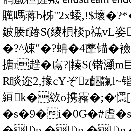
贎嗎蒋b柹"2x蜲,!$壞�?
鈹腠f踳S(繌梖棪p禚vL姿
�?^娕"�?蚺�4蘼锚�襝Q
搪r趖�鬳?|轃S(锴灦m
R睒迩2,掾cYぞz齫靝l~锴b
絙k�絘o携霿�;�懚
�s�9�i�0G�#虘�
�)p �)p �)p