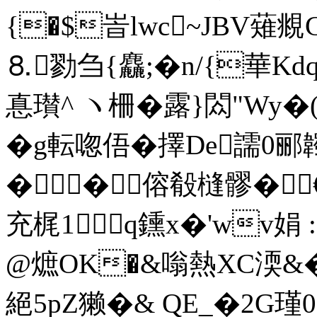
{�$峕lwc~JBV薙覜
⒏勠刍{麤;�n/{華K
惪瓉^ ヽ柵� 露}閦"Wy�(
�g転唿俉�擇De譳0郦
��傛殽槰髎�
充梶1q鑂x�'wv娟
@熫OK�&嗡熱XC渜&�
絕5pZ獭�& QE_�2G瑾