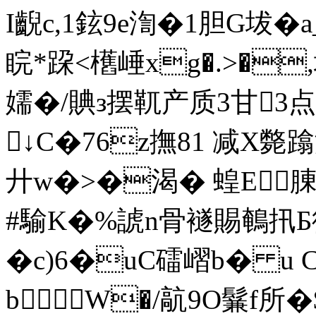
I齯c,1鉉9e渹�1胆G坺�
睆*跥<欍崜xg�.>�
嬬�/賟з摆靰产质3甘3点
↓C�76z撫 81 减X斃
廾w�>�渴� 蝗E腖
#騟K�%諕n骨襚賜鵪扟Б
�c)6�uC礌嶍b� u 
bW�/髚9O鬑f所