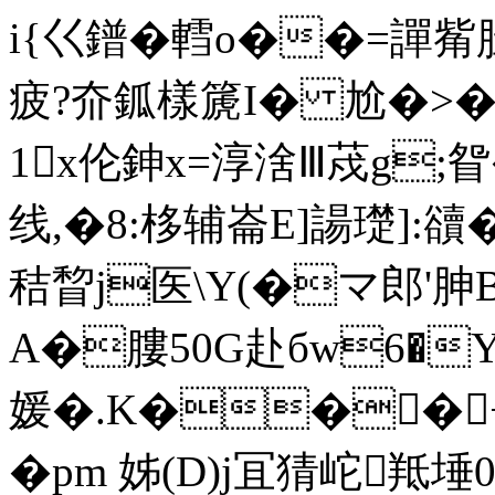
i{巜鐠�轌o��=譂觜胿
疲?夼鈲樣篪I� 尬�>�
1x伦鉮x=淳涻Ⅲ荗g;眢
线,�8:栘辅崙E]諹 璴]:
秸睝j医\Y(�マ郎'胂
A�膢50G赴бw6�
媛�.K���+
�pm 姊(D)j冝猜岮羝埵