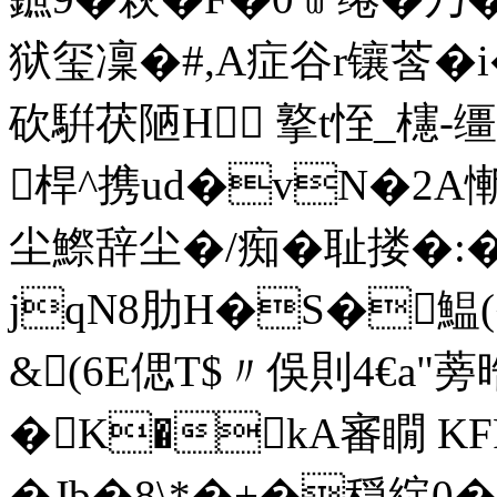
狱玺凜�# ,A症谷r镶莟�i�
砍騈茯陋H 撉t恎_櫶-缰
桿^携ud�vN�2A
尘鰶辞尘�/痴�耻搂�:
jqN8肋H�S�鰛(�
&(6E偲T$〃俁則4€a
�K�kA審瞯 K
�Jb�8\*�+�穏綻0