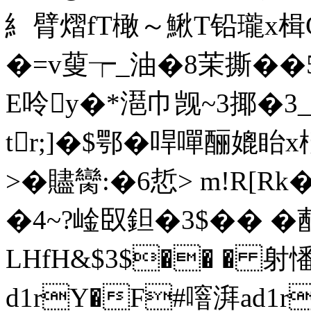
糹臂熠fT橄～鰍T铅瓏x楫C
�=v蓃┮_油�8茉撕��5I
E呤y�*潖巾觊~3揶�3_
tr;]�$鄂�哻嘽酾媲眙x
>�贐臠:�6悊> m!R[
�4~?崯臤鉭�3$�� �
LHfH&$3$�� � 射
d1rY�F#噾湃ad1