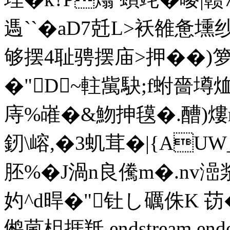
遤``�aD7兛L>袄雒
够摆4耻骋摆庙>押��)箩
�"D~軴歶駃;f蚹嗇墫烅_r
庤%嶉�&魩抻氁�.醩)熡r
釰\嵱,�3虮茸�|{AU
胚%�J渦n良儯m�.nv澏
妁^d晘�"钍し礪侏K 苆
鸺葻柦捱 羝 endstream end