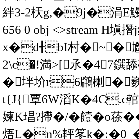
絆3-2枖g,�9j�涓E鰻餙€
656 0 obj <>stream 
x�d╉bI村�~� 
2\c�!満>[氶�47鐉
�坢圿r6鸊楋�
t{J{覃6W滔K�4C.c
媡K琩?摕�/�饐�o蒣��
焐L�n%軯笗k�:�0_