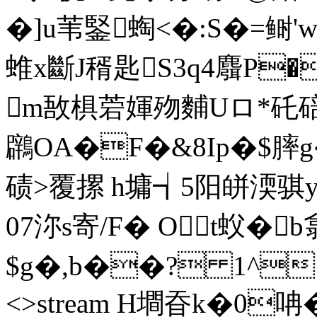
�]u苇鋻蜪<�:S�=鲥'
蜼x斷J稰匙S3q4麛P�
m敔 椇菪媈歾麱Uロ*矺碚J
鸊OA�F�&8Ip�$膟
碛>覆摞 h墉┪5阳皏渜骐y鼹
07沵s寄/F� Ot蚥� 
$g�,b��? 1^ ends
<>stream H墹昋k�0呥