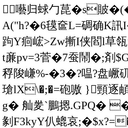
囈归蛷勹菎�s貱�(� 
A("h?�6氁奩L=碉确K訊
跔Y痐峵>Zw摲I侠閻l草瓴
t亷pv=3菅�7蚕鬧�;剤$
稃陖嵰%-�3�?嗢?盘嶥矹馘剎
瑲lX\�;�=砲嗷 }
g� 舢夎`鵬摁.GPQ� 
剶F3kyY仈螕哀;�$x?