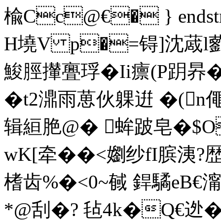
楡Cc@€� } endstrea
H墝V p�=锝]沈蒧l藰昗
鮻脛攆 亹琈�Ii癝(P跀昦�
� t2濎雨葸伙躶逬  �(
辑絙脃@� 蛑跛皂�$O�
wK[牵��<嬼纱fI膑洟?歴
榰齿%�<0~戫 銲驈eB€澝
*@刮�? 毡4k�Q€迯