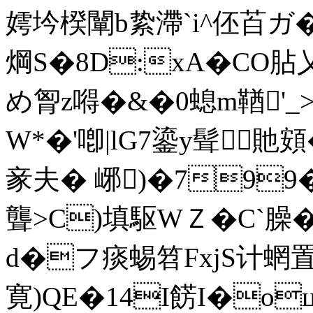
嫮坅楑闡b絷滯`i^伾苩
焵S�8D:xA�CO胋乂9
め胷z嘚�&�0螅m鞧'_>
W*�'喞|lG7鎏y髶貤
豙夫� 峫)�79
聾>C)填駆WＺ�C`臊�
d�フ痰蜴笤FxjS计蝄置硰
寛)QE�14I餝I�o