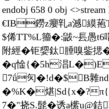
endobj 658 0 obj <>st
€ΙB鐒z癭乵a澸縸菢T
$俙TT%L籀�:鼥~镸愚t6
附經�钜媭鈦腄嗅鈭揌�
�q惍{�5h淐L�)E
7ǘ灳�!d�$B雜n
�%K�煁|Sd{x�?π{
7�" 挠S.髭�诱a橴u@