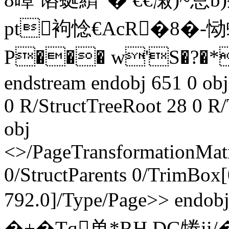
pt袧惗€AcR�8�-
P��� w'S�?�*
endstream endobj 651 0 ob
0 R/StructTreeRoot 28 0 R
obj
<>/PageTransformationMat
0/StructParents 0/TrimBox[
792.0]/Type/Page>> endo
�+�Tq单*RH DG犈ii/