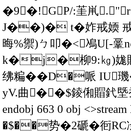
�9�!GP/:茥鼡.
J��)� t�
妰戒媆 戒
晦% 禦)ㄅ叩�<鳰U[-鞷n
k�j�柳9:㎏)娏
绋糄��D�哌 IU璣
yV.曲��$錂俰賵釴塈蚕牣"
endobj 663 0 obj <>s
�$��势�2磃�衐RC