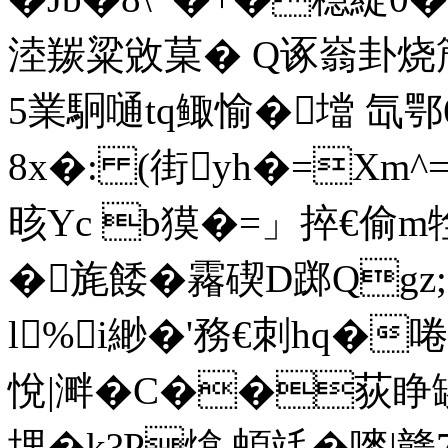
淕羰粱敓菒� Q诼嵡卦烧篃\
5業駉嗵tq鲰愉�壋 氙鄂6
8x�: (街yh�=Xm^
晐Yc b獏�=」捽€偷m牷祂
�旄餧�霿碶D踯Qgz
l%i緲�'務€刺hq�
悅|溿�C��荻睁罀
埋�k?P熻 蝢竓�嘜|赣7