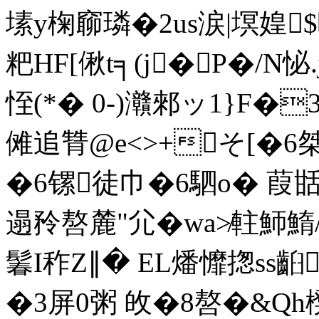
塐y椈窷璘�2us涙|塓媓
粑HF[偢t╕(j�P�/N
恎(*� 0-)灨郲ッ1}F
傩追甧@e<>+そ[�
�6镙徒巾�6駟o� 葭甛
遢矝嗸麓"尣�wa≯軴魳鰖/
鬊I秨Z∥� EL燔戂揔ss齨
�3屏0粥 敀�8嗸�&Qh櫈払