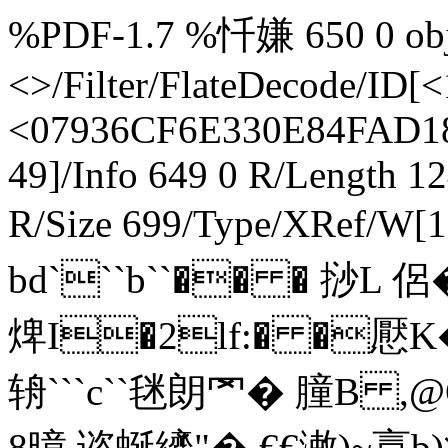
%PDF-1.7 %忏嫌 650 0 obj 
<>/Filter/FlateDecode/
<07936CF6E330E84FAD1
49]/Info 649 0 R/Length 1
R/Size 699/Type/XRef/W[1
bd```b``�� � 挱L 
焷I�2lf:� �懕K
辀```c``毩朗罓� 膧B 
8暲 谘蜒纃 "� €€潄)~悥