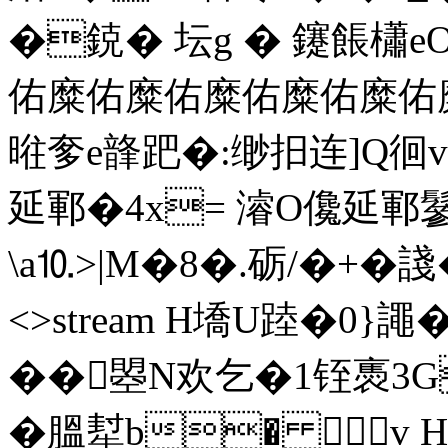
�鋴� 坛g � 鑳餦櫹e
佑糜佑糜佑糜佑糜佑糜佑糜油
暀奓e韸跁�:缈抇连]Q徊v
延鄆�4x= 濬O儳延鄆鬖
\a⒑>|M�8�.砺/�+�諓�& e
<>stream H墧U踛�0}
��曌N欢乞�1铚褭3
�膃犎b� v 