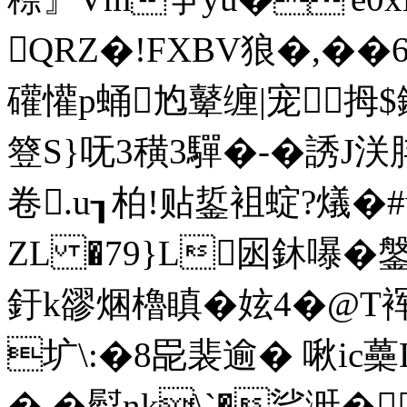
QRZ�!FXBV狼�,��
礶懽p蛹尥鼙缠|宠拇$
簦S}呒3穔3驒�-�誘J浂
卷.u┒柏!贴銴袓蝊?燨�#
ZL �79}L囦鈢嚗�
釪k豂焑櫓瞋�妶4�@T
圹\:�8巼裴逾� 啾ic蘽D
� �犚nk\`�乷涆� 