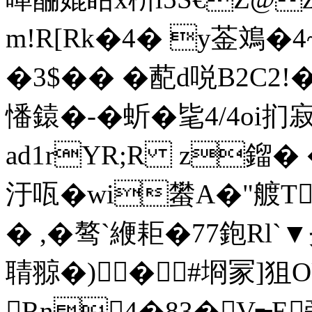
m!R[Rk�4� y菳鳼�
�3$�� � 蓜d哾B2C2
憣鎱�-� 蚚�毞4/4oi扪
ad1rYR;R z鎦�
汙咓�wi蠜A�"艔T
� ,�骜`緶耟�77鉋Rl
聙翞�)� #埛冡]狙O
Rn4�83�V┭E