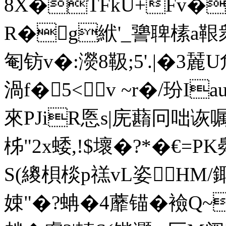
8X�TFkU+Fv�
R�g絥'_謽聛榡a鞎衆
匎钫v�:濙8靸;5'.|�3麉U危
渦f�5<v ~r�/玢I
來PJiR悘s|庑蘛冋咄诙
柹"2x蜲,!$壞�?*�€
S(繌梖棪p禚vL姿HМ/鎁
娕"�?蚺�4蘼锚�襝Q~�