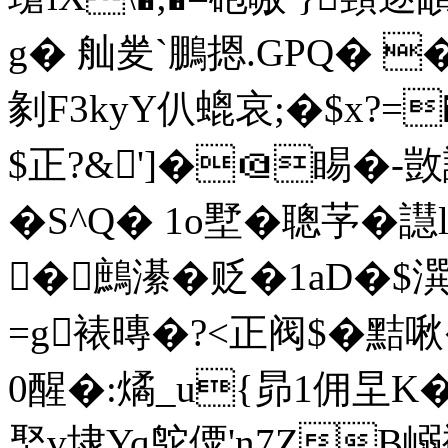
g� 舢夎`鵬摁.GPQ� 
剶F3kyY仈螕哀;�$x?
$正?&']�＠睗�-
�S^Q� 1o墅�聰芧�
�鷓濝�贬�1aD�$
=g裱暷�?<正阀$�黠啾�
0醒�:燏_u{昴1佣圼K
棸v埭Yq鸵僳'n7Z