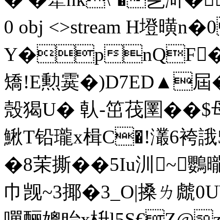
0 obj <>stream H墱曂
Y�pnQF�
矯!E勲霙�)D7ED▲屆
殼猲U� 倝-笜茷圛��$
鰍T铅瓏x楫C�!灇6袴誐
�8茉撕��5I u汌~
巾觊~3揶�3_O|搡ㄌ虤0UW
嘽酾媲眙x枡l5S€Z@z