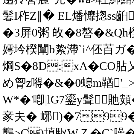
鬊I秨Z∥� EL燔戂揔ss齨
�3屏0粥 敀�8嗸�&Qh櫈払
嫮坅楑闡b絷滯`i^伾苩
焵S�8D:xA�CO胋乂9
め胷z嘚�&�0螅m鞧'_>
W*�'喞|lG7鎏y髶貤
豙夫� 峫)�79
聾>C)填駆WＺ�C`臊�