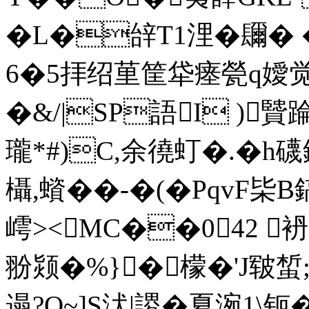
�L�辝T1浬�镾� 
6�5拝绍荲筐牮瘗甇q嬡觉
�&/|SP語I )贒踚
瓏*#)C,余徺虰�.�
欇,蠀��-�(�PqvF枈B鎬
嶀><MC��042 
翂颎�%}�檬�'J皲蜤
遢?O~]S汱|謖�夏涴1\钷�