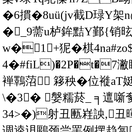
�6摜�8uü(jv截D琭Y
�_9薷u栌鉾黠Y鄞{销
w�1+狔�棋4na#zo$
4�#fiL)�2P�t�7
褝鸅菬 簃秧�位褷aT娗
\�3� 媻糯菸_ ╕邅
34>�)射丑匭嵀詇,丑
调逵迌鶠颈尝罢例摆趋匐惫