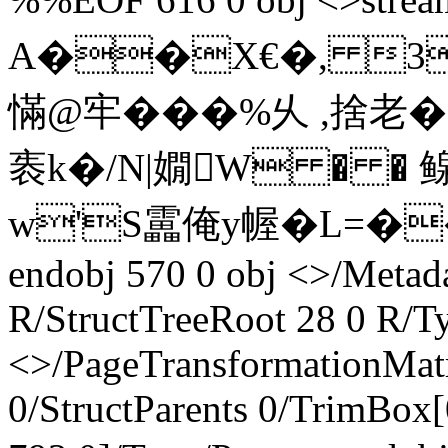
A��X€�, 3�
慲@牢���%乆 ,捨老�'�#
袠k�/N|嫺W � � 
w'S靁俺y幄� L=�
endobj 570 0 obj <>/Metad
R/StructTreeRoot 28 0 R/T
<>/PageTransformationMat
0/StructParents 0/TrimBox[