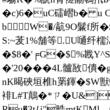
�c)6�uC礌嶍b� u 
bW�/髚9O鬑f所
S:~茇1%舗等.U嗵纤
�$8�'╒G�$%戡Y^
�'20���4L髗敔
nK暍硤垣椎h罤鍕�$W獣蜕
裶L#T鷏�*ㄗ�U&]
Ru�3t{i"晧mtKMl，